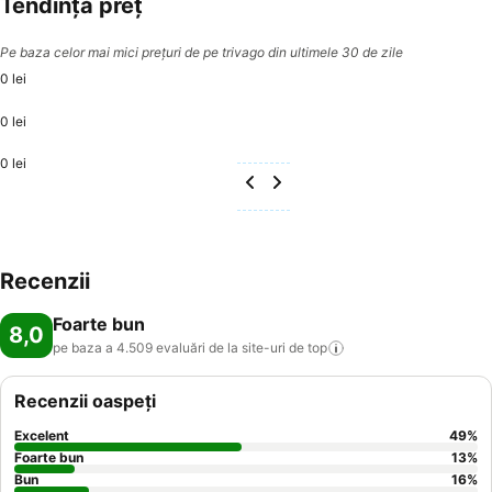
Tendință preț
Pe baza celor mai mici prețuri de pe trivago din ultimele 30 de zile
0 lei
0 lei
0 lei
Recenzii
Foarte bun
8,0
pe baza a 4.509 evaluări de la site-uri de
top
Recenzii oaspeți
Excelent
49
%
Foarte bun
13
%
Bun
16
%