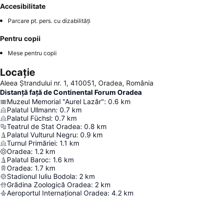
Accesibilitate
Parcare pt. pers. cu dizabilități
Pentru copii
Mese pentru copii
Locație
Aleea Ștrandului nr. 1, 410051, Oradea, România
Distanță față de Continental Forum Oradea
Muzeul Memorial "Aurel Lazăr"
:
0.6
km
Palatul Ullmann
:
0.7
km
Palatul Füchsl
:
0.7
km
Teatrul de Stat Oradea
:
0.8
km
Palatul Vulturul Negru
:
0.9
km
Turnul Primăriei
:
1.1
km
Oradea
:
1.2
km
Palatul Baroc
:
1.6
km
Oradea
:
1.7
km
Stadionul Iuliu Bodola
:
2
km
Grădina Zoologică Oradea
:
2
km
Aeroportul Internațional Oradea
:
4.2
km