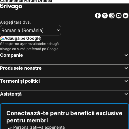
Continental Forum Oradea
Facebook
Twitter
Insta
Yo
Alegeţi ţara dvs.
Adaugă pe Google
Găsește-ne ușor rezultatele: adaugă
trivago ca sursă preferată pe Google.
Companie
Produsele noastre
Termeni și politici
Asistență
Conectează-te pentru beneficii exclusive
pentru membri
Personalizați-vă experiența