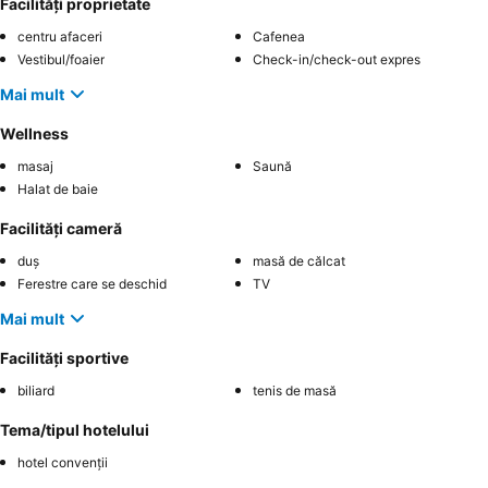
Facilități proprietate
centru afaceri
Cafenea
Vestibul/foaier
Check-in/check-out expres
Mai mult
Wellness
masaj
Saună
Halat de baie
Facilități cameră
duș
masă de călcat
Ferestre care se deschid
TV
Mai mult
Facilități sportive
biliard
tenis de masă
Tema/tipul hotelului
hotel convenții