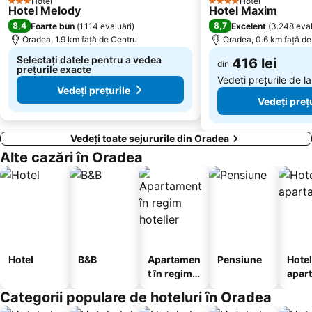
Hotel
Hotel
3 Stele
4 Stele
Hotel Melody
Hotel Maxim
8,4
8,7
Foarte bun
(
1.114 evaluări
)
Excelent
(
3.248 eval
Oradea, 1.9 km faţă de Centru
Oradea, 0.6 km faţă de
Selectați datele pentru a vedea
416 lei
din
prețurile exacte
Vedeți prețurile de l
Vedeți prețurile
Vedeți preț
Vedeți toate sejururile din Oradea
Alte cazări în Oradea
Hotel
B&B
Apartamen
Pensiune
Hotel
t în regim
apar
hotelier
te
Categorii populare de hoteluri în Oradea