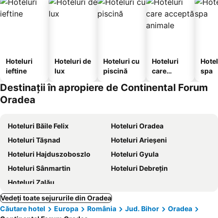
Hoteluri
Hoteluri de
Hoteluri cu
Hoteluri
Hotel
ieftine
lux
piscină
care
spa
acceptă
Destinații în apropiere de Continental Forum
animale
Oradea
Hoteluri Băile Felix
Hoteluri Oradea
Hoteluri Tăşnad
Hoteluri Arieşeni
Hoteluri Hajduszoboszlo
Hoteluri Gyula
Hoteluri Sânmartin
Hoteluri Debrețin
Hoteluri Zalău
Vedeți toate sejururile din Oradea
Căutare hotel
Europa
România
Jud. Bihor
Oradea