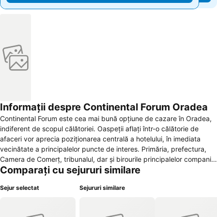
Informații despre Continental Forum Oradea
Continental Forum este cea mai bună opțiune de cazare în Oradea,
indiferent de scopul călătoriei. Oaspeții aflați într-o călătorie de
afaceri vor aprecia poziționarea centrală a hotelului, în imediata
vecinătate a principalelor puncte de interes. Primăria, prefectura,
Camera de Comerț, tribunalul, dar și birourile principalelor companii
Comparați cu sejururi similare
sunt la doar câteva minute de hotel. Oaspeții aflați într-un city
break, locația centrală a hotelului este ideală pentru vizitarea
Sejur selectat
Sejururi similare
punctelor de atracție turistică precum: Turnul Primăriei, Cetatea
Oradea, Palatul Vulturul Negru sau pasajul pietonal Vulturul Negru.
Astfel, indiferent de scopul călătoriei, Continental Forum Oradea