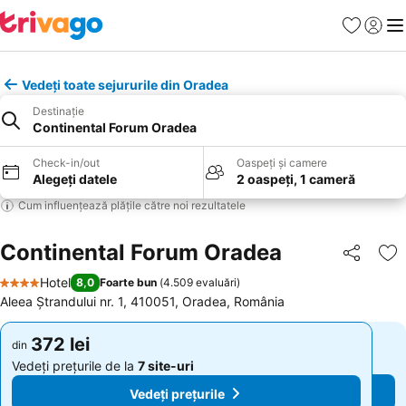
Favorite
Conect
Men
Vedeți toate sejururile din Oradea
Destinație
Continental Forum Oradea
Check-in/out
Oaspeți și camere
Alegeți datele
2 oaspeți, 1 cameră
Cum influențează plățile către noi rezultatele
Continental Forum Oradea
Distribuiți
Ad
Hotel
8,0
Foarte bun
(
4.509 evaluări
)
4 Stele
Aleea Ștrandului nr. 1, 410051, Oradea, România
372 lei
372 lei
din
din
Vedeți prețurile de la
7 site-uri
Vedeți prețurile de la
7 site-uri
Vedeți prețurile
Vedeți prețurile