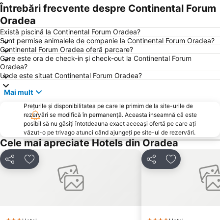
Întrebări frecvente despre Continental Forum
Oradea
Există piscină la Continental Forum Oradea?
Sunt permise animalele de companie la Continental Forum Oradea?
Continental Forum Oradea oferă parcare?
Care este ora de check-in și check-out la Continental Forum
Oradea?
Unde este situat Continental Forum Oradea?
Mai mult
Prețurile și disponibilitatea pe care le primim de la site-urile de
rezervări se modifică în permanență. Aceasta înseamnă că este
posibil să nu găsiți întotdeauna exact aceeași ofertă pe care ați
văzut-o pe trivago atunci când ajungeți pe site-ul de rezervări.
Cele mai apreciate Hotels din Oradea
Distribuiți
Adăugaţi la favorite
Distribuiți
Adăugaţi la f