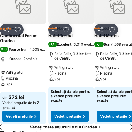
este alegerea optimă de cazare în Oradea. Continental Forum
Oradea este un hotel de 4 stele în Oradea, cu 168 de camere
dispuse pe șapte etaje. Prin urmare, dacă căutați cazare în centrul
orașului Oradea, Continental Forum reprezintă alegerea ideală.
Toate camerele respectă standardele de 4 stele, iar personalul
Hotel
Hotel
Hotel
4 Stele
3 Stele
2 Stele
Distribuiți
Adăugaţi la favorite
Distribuiți
Adăugaţi la favorite
Distribuiți
Adăugaţi 
amabil și calificat va fi întotdeauna la dispoziția dumneavoastră.
Continental Forum
Hotel Termal
Hotel Mures
Oradea
8,9
7,5
Excelent
(
3.019 evaluări
)
Bun
(
1.569 evaluă
8,0
Foarte bun
(
4.509 evaluări
)
Băile Felix, 0.3 km faţă
Băile Felix, 0.3 km 
de Centru
de Centru
Oradea, România
WiFi gratuit
WiFi gratuit
WiFi gratuit
Piscină
Piscină
Piscină
Spa
Spa
Spa
Vedeți prețurile
Vedeți prețurile
Selectați datele pentru
Selectați datele pen
Vedeți prețurile
a vedea prețurile
a vedea prețurile
372 lei
din
exacte
exacte
Vedeți prețurile de la
7
site-uri
Vedeți prețurile
Vedeți prețurile
Vedeți prețurile
Vedeți toate sejururile din Oradea