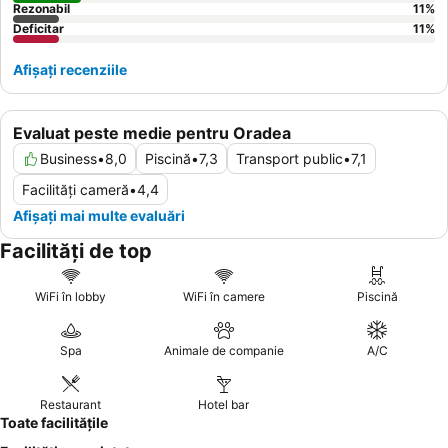
Rezonabil
11
%
Deficitar
11
%
Afișați recenziile
Evaluat peste medie pentru Oradea
Business
•
8,0
Piscină
•
7,3
Transport public
•
7,1
Facilități cameră
•
4,4
Afișați mai multe evaluări
Facilități de top
WiFi în lobby
WiFi în camere
Piscină
Spa
Animale de companie
A/C
Restaurant
Hotel bar
Toate facilitățile