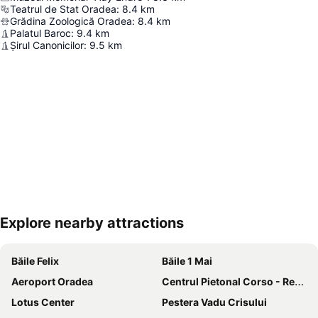
Teatrul de Stat Oradea
:
8.4
km
Grădina Zoologică Oradea
:
8.4
km
Palatul Baroc
:
9.4
km
Șirul Canonicilor
:
9.5
km
Explore nearby attractions
Hartă extinsă
Băile Felix
Băile 1 Mai
Aeroport Oradea
Centrul Pietonal Corso - Republicii
Lotus Center
Pestera Vadu Crisului