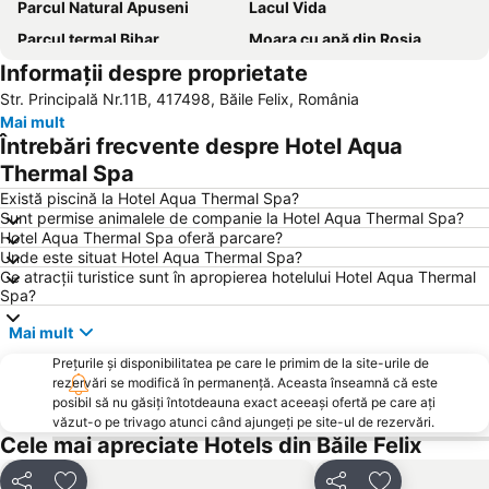
Parcul Natural Apuseni
Lacul Vida
Parcul termal Bihar
Moara cu apă din Roșia
Informații despre proprietate
Str. Principală Nr.11B, 417498, Băile Felix, România
Mai mult
Întrebări frecvente despre Hotel Aqua
Thermal Spa
Există piscină la Hotel Aqua Thermal Spa?
Sunt permise animalele de companie la Hotel Aqua Thermal Spa?
Hotel Aqua Thermal Spa oferă parcare?
Unde este situat Hotel Aqua Thermal Spa?
Ce atracții turistice sunt în apropierea hotelului Hotel Aqua Thermal
Spa?
Mai mult
Prețurile și disponibilitatea pe care le primim de la site-urile de
rezervări se modifică în permanență. Aceasta înseamnă că este
posibil să nu găsiți întotdeauna exact aceeași ofertă pe care ați
văzut-o pe trivago atunci când ajungeți pe site-ul de rezervări.
Cele mai apreciate Hotels din Băile Felix