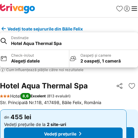
Favorite
Conect
Men
Vedeți toate sejururile din Băile Felix
Destinație
Hotel Aqua Thermal Spa
Check-in/out
Oaspeți și camere
Alegeți datele
2 oaspeți, 1 cameră
Cum influențează plățile către noi rezultatele
Hotel Aqua Thermal Spa
Distribuiți
Ad
Hotel
8,6
Excelent
(
813 evaluări
)
3 Stele
Str. Principală Nr.11B, 417498, Băile Felix, România
455 lei
455 lei
din
din
Vedeți prețurile de la
2 site-uri
Vedeți prețurile de la
2 site-uri
Vedeți prețurile
Vedeți prețurile