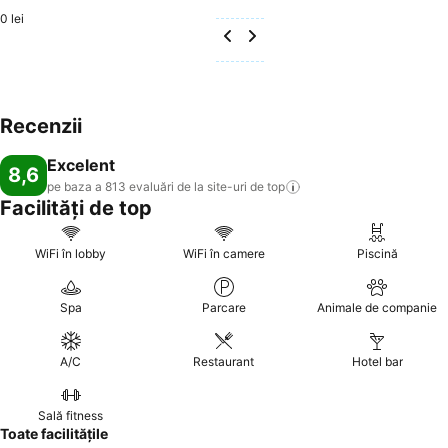
0 lei
Recenzii
Excelent
8,6
pe baza a 813 evaluări de la site-uri de
top
Facilități de top
WiFi în lobby
WiFi în camere
Piscină
Spa
Parcare
Animale de companie
A/C
Restaurant
Hotel bar
Sală fitness
Toate facilitățile