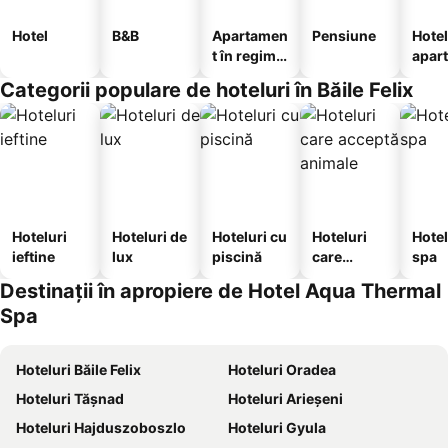
Hotel
B&B
Apartamen
Pensiune
Hotel
t în regim
apar
hotelier
te
Categorii populare de hoteluri în Băile Felix
Hoteluri
Hoteluri de
Hoteluri cu
Hoteluri
Hotel
ieftine
lux
piscină
care
spa
acceptă
Destinații în apropiere de Hotel Aqua Thermal
animale
Spa
Hoteluri Băile Felix
Hoteluri Oradea
Hoteluri Tăşnad
Hoteluri Arieşeni
Hoteluri Hajduszoboszlo
Hoteluri Gyula