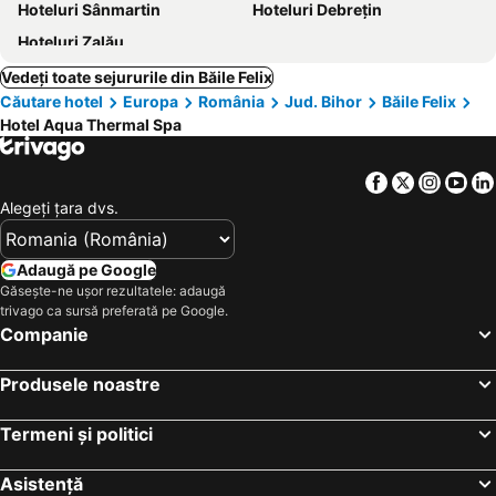
Hoteluri Sânmartin
Hoteluri Debrețin
Hoteluri Zalău
Vedeți toate sejururile din Băile Felix
Căutare hotel
Europa
România
Jud. Bihor
Băile Felix
Hotel Aqua Thermal Spa
Facebook
Twitter
Insta
Yo
Alegeţi ţara dvs.
Adaugă pe Google
Găsește-ne ușor rezultatele: adaugă
trivago ca sursă preferată pe Google.
Companie
Produsele noastre
Termeni și politici
Asistență