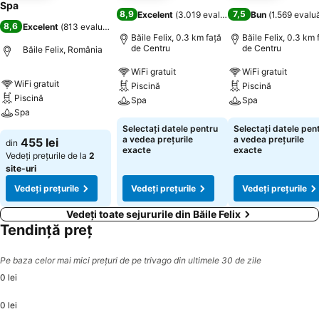
Spa
8,9
7,5
Excelent
(
3.019 evaluări
)
Bun
(
1.569 evaluă
8,6
Excelent
(
813 evaluări
)
Băile Felix, 0.3 km faţă
Băile Felix, 0.3 km 
de Centru
de Centru
Băile Felix, România
WiFi gratuit
WiFi gratuit
WiFi gratuit
Piscină
Piscină
Piscină
Spa
Spa
Spa
Selectați datele pentru
Selectați datele pen
a vedea prețurile
a vedea prețurile
455 lei
din
exacte
exacte
Vedeți prețurile de la
2
site-uri
Vedeți prețurile
Vedeți prețurile
Vedeți prețurile
Vedeți toate sejururile din Băile Felix
Tendință preț
Pe baza celor mai mici prețuri de pe trivago din ultimele 30 de zile
0 lei
0 lei