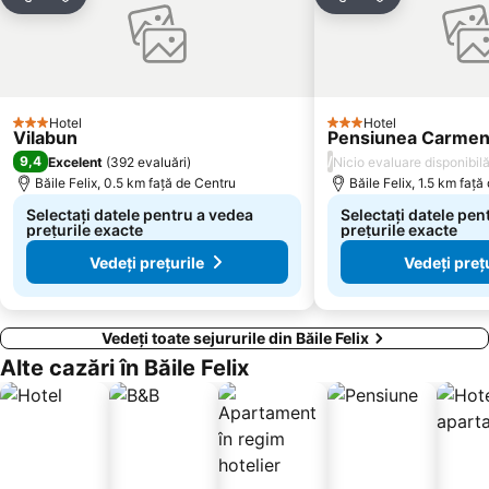
Distribuiți
Adăugaţi la favorite
Distribuiți
Adăugaţi la f
Hotel
Hotel
3 Stele
3 Stele
Vilabun
Pensiunea Carme
9,4
/
Excelent
(
392 evaluări
)
Nicio evaluare disponibil
Băile Felix, 0.5 km faţă de Centru
Băile Felix, 1.5 km faţă
Selectați datele pentru a vedea
Selectați datele pen
prețurile exacte
prețurile exacte
Vedeți prețurile
Vedeți preț
Vedeți toate sejururile din Băile Felix
Alte cazări în Băile Felix