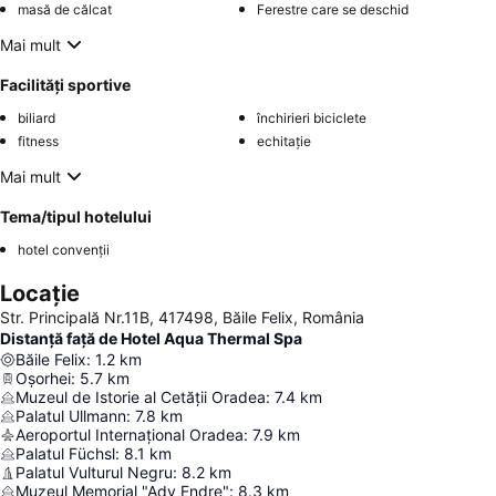
masă de călcat
Ferestre care se deschid
Mai mult
Facilități sportive
biliard
închirieri biciclete
fitness
echitație
Mai mult
Tema/tipul hotelului
hotel convenții
Locație
Str. Principală Nr.11B, 417498, Băile Felix, România
Distanță față de Hotel Aqua Thermal Spa
Băile Felix
:
1.2
km
Oșorhei
:
5.7
km
Muzeul de Istorie al Cetății Oradea
:
7.4
km
Palatul Ullmann
:
7.8
km
Aeroportul Internațional Oradea
:
7.9
km
Palatul Füchsl
:
8.1
km
Palatul Vulturul Negru
:
8.2
km
Muzeul Memorial "Ady Endre"
:
8.3
km