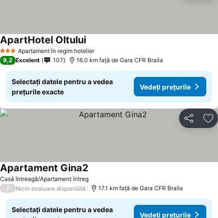
ApartHotel Oltului
Apartament în regim hotelier
3 Stele
9,2
Excelent
107
16.0 km faţă de Gara CFR Braila
Selectați datele pentru a vedea
Vedeți prețurile
prețurile exacte
Distribuiți
Ad
Apartament Gina2
Casă întreagă/Apartament întreg
/
17.1 km faţă de Gara CFR Braila
Nicio evaluare disponibilă
Selectați datele pentru a vedea
Vedeți prețurile