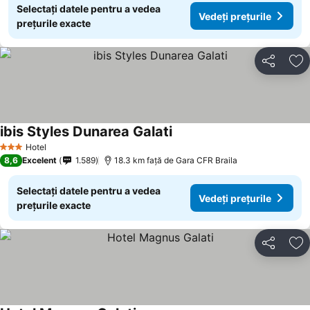
Selectați datele pentru a vedea
Vedeți prețurile
prețurile exacte
Distribuiți
Ad
ibis Styles Dunarea Galati
Hotel
3 Stele
8,6
Excelent
1.589
18.3 km faţă de Gara CFR Braila
Selectați datele pentru a vedea
Vedeți prețurile
prețurile exacte
Distribuiți
Ad