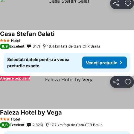
Distribuiți
Ad
Casa Stefan Galati
Hotel
3 Stele
8,9
Excelent
317
18.4 km faţă de Gara CFR Braila
Selectați datele pentru a vedea
Vedeți prețurile
prețurile exacte
Alegere populară
Distribuiți
Ad
Faleza Hotel by Vega
Hotel
3 Stele
8,6
Excelent
2.826
17.7 km faţă de Gara CFR Braila