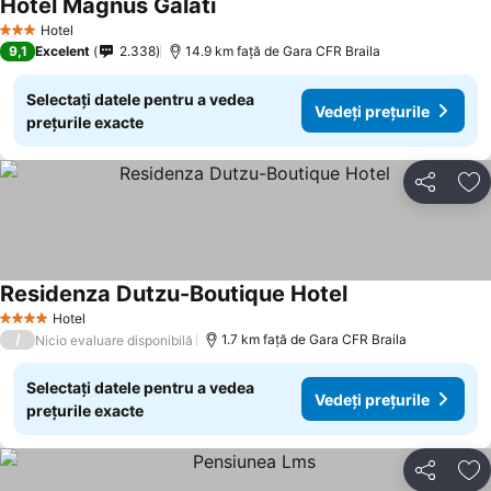
Hotel Magnus Galati
Hotel
3 Stele
9,1
Excelent
2.338
14.9 km faţă de Gara CFR Braila
Selectați datele pentru a vedea
Vedeți prețurile
prețurile exacte
Distribuiți
Ad
Residenza Dutzu-Boutique Hotel
Hotel
4 Stele
/
1.7 km faţă de Gara CFR Braila
Nicio evaluare disponibilă
Selectați datele pentru a vedea
Vedeți prețurile
prețurile exacte
Distribuiți
Ad