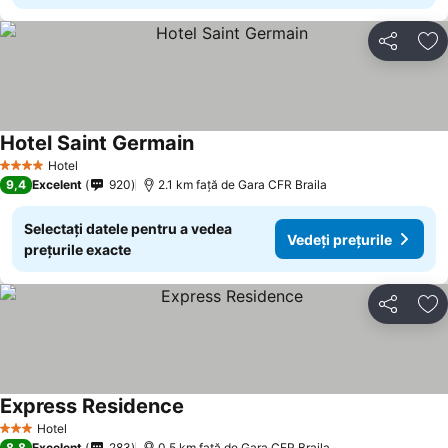
Distribuiți
Ad
Hotel Saint Germain
Hotel
4 Stele
9,4
Excelent
920
2.1 km faţă de Gara CFR Braila
Selectați datele pentru a vedea
Vedeți prețurile
prețurile exacte
Distribuiți
Ad
Express Residence
Hotel
3 Stele
8,8
Excelent
283
0.5 km faţă de Gara CFR Braila