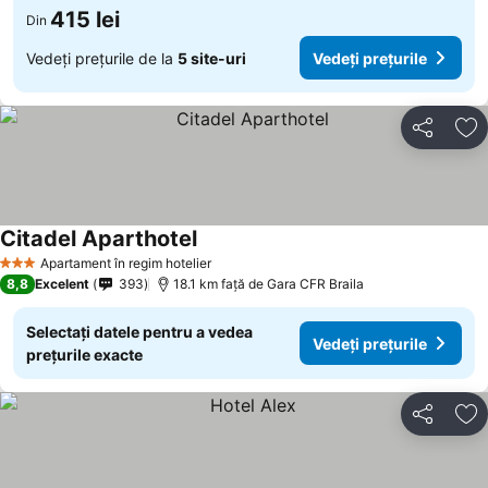
415 lei
Din
Vedeți prețurile de la
5 site-uri
Vedeți prețurile
Distribuiți
Ad
Citadel Aparthotel
Apartament în regim hotelier
3 Stele
8,8
Excelent
393
18.1 km faţă de Gara CFR Braila
Selectați datele pentru a vedea
Vedeți prețurile
prețurile exacte
Distribuiți
Ad