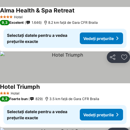
Alma Health & Spa Retreat
Hotel
4 Stele
9,3
Excelent
1.646
8.2 km faţă de Gara CFR Braila
Selectați datele pentru a vedea
Vedeți prețurile
prețurile exacte
Distribuiți
Ad
Hotel Triumph
Hotel
3 Stele
8,2
Foarte bun
829
3.5 km faţă de Gara CFR Braila
Selectați datele pentru a vedea
Vedeți prețurile
prețurile exacte