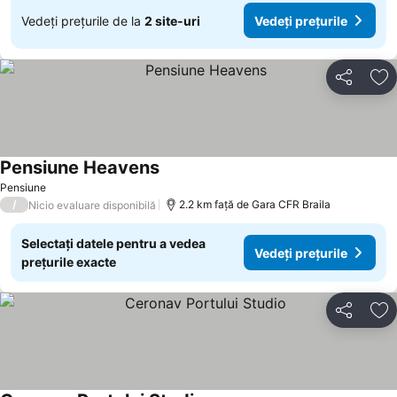
Vedeți prețurile de la
2 site-uri
Vedeți prețurile
Distribuiți
Ad
Pensiune Heavens
Pensiune
/
2.2 km faţă de Gara CFR Braila
Nicio evaluare disponibilă
Selectați datele pentru a vedea
Vedeți prețurile
prețurile exacte
Distribuiți
Ad