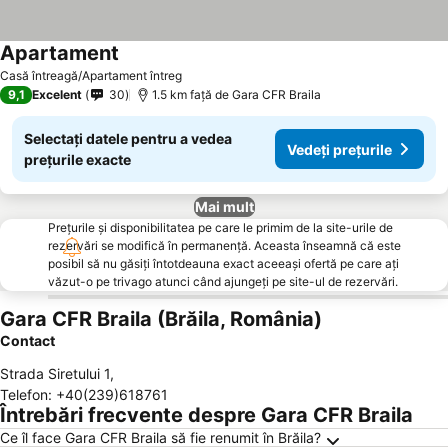
Apartament
Casă întreagă/Apartament întreg
9,1
Excelent
30
1.5 km faţă de Gara CFR Braila
Selectați datele pentru a vedea
Vedeți prețurile
prețurile exacte
Mai mult
Prețurile și disponibilitatea pe care le primim de la site-urile de
rezervări se modifică în permanență. Aceasta înseamnă că este
posibil să nu găsiți întotdeauna exact aceeași ofertă pe care ați
văzut-o pe trivago atunci când ajungeți pe site-ul de rezervări.
Gara CFR Braila (Brăila, România)
Contact
Strada Siretului 1
,
Telefon
:
+40(239)618761
Întrebări frecvente despre Gara CFR Braila
Ce îl face Gara CFR Braila să fie renumit în Brăila?