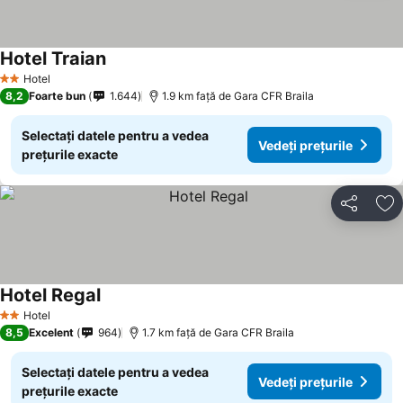
Hotel Traian
Hotel
2 Stele
8,2
Foarte bun
1.644
1.9 km faţă de Gara CFR Braila
Selectați datele pentru a vedea
Vedeți prețurile
prețurile exacte
Distribuiți
Ad
Hotel Regal
Hotel
2 Stele
8,5
Excelent
964
1.7 km faţă de Gara CFR Braila
Selectați datele pentru a vedea
Vedeți prețurile
prețurile exacte