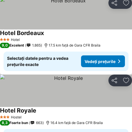
Distribuiți
Ad
Hotel Bordeaux
Hotel
3 Stele
9,0
Excelent
1.865
17.5 km faţă de Gara CFR Braila
Selectați datele pentru a vedea
Vedeți prețurile
prețurile exacte
Distribuiți
Ad
Hotel Royale
Hostel
3 Stele
8,3
Foarte bun
663
16.4 km faţă de Gara CFR Braila