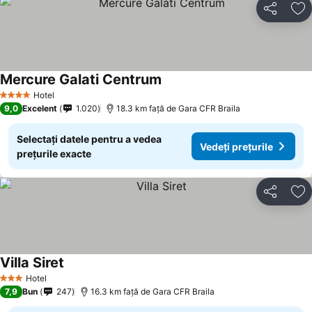
Distribuiți
Ad
Mercure Galati Centrum
Hotel
4 Stele
9,0
Excelent
1.020
18.3 km faţă de Gara CFR Braila
Selectați datele pentru a vedea
Vedeți prețurile
prețurile exacte
Distribuiți
Ad
Villa Siret
Hotel
3 Stele
7,9
Bun
247
16.3 km faţă de Gara CFR Braila