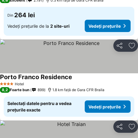
8,6
Excelent
2.191
0.5 km faţă de Gara CFR Braila
264 lei
Din
Vedeți prețurile de la
2 site-uri
Vedeți prețurile
Distribuiți
Ad
Porto Franco Residence
Hotel
4 Stele
8,2
Foarte bun
899
1.8 km faţă de Gara CFR Braila
Selectați datele pentru a vedea
Vedeți prețurile
prețurile exacte
Distribuiți
Ad