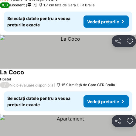
3 Stele
9,3
Excelent
7
1.7 km faţă de Gara CFR Braila
Selectați datele pentru a vedea
Vedeți prețurile
prețurile exacte
Distribuiți
Ad
La Coco
Hostel
/
15.9 km faţă de Gara CFR Braila
Nicio evaluare disponibilă
Selectați datele pentru a vedea
Vedeți prețurile
prețurile exacte
Distribuiți
Ad