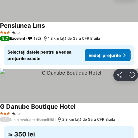
Pensiunea Lms
Hotel
3 Stele
8,7
Excelent
182
1.8 km faţă de Gara CFR Braila
Selectați datele pentru a vedea
Vedeți prețurile
prețurile exacte
Distribuiți
Ad
G Danube Boutique Hotel
Hotel
3 Stele
/
2.3 km faţă de Gara CFR Braila
Nicio evaluare disponibilă
350 lei
Din