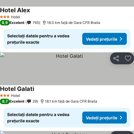
Hotel Alex
Hotel
3 Stele
8,9
Excelent
765
18.0 km faţă de Gara CFR Braila
Selectați datele pentru a vedea
Vedeți prețurile
prețurile exacte
Distribuiți
Ad
Hotel Galati
Hotel
3 Stele
8,7
Excelent
29
18.1 km faţă de Gara CFR Braila
Selectați datele pentru a vedea
Vedeți prețurile
prețurile exacte