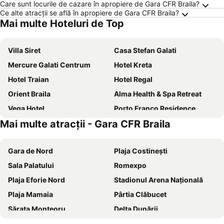
Care sunt locurile de cazare în apropiere de Gara CFR Braila?
Ce alte atracții se află în apropiere de Gara CFR Braila?
Mai multe Hoteluri de Top
Villa Siret
Casa Stefan Galati
Mercure Galati Centrum
Hotel Kreta
Hotel Traian
Hotel Regal
Orient Braila
Alma Health & Spa Retreat
Vega Hotel
Porto Franco Residence
Mai multe atracții - Gara CFR Braila
Express Residence
Hotel Bordeaux
Faleza Hotel by Vega
Hotel Magnus Galati
Gara de Nord
Plaja Costinești
Hotel Saint Germain
Hotel Triumph
Sala Palatului
Romexpo
Nemo
Hotel Alex
Plaja Eforie Nord
Stadionul Arena Naţională
ibis Styles Dunarea Galati
Lotca Fermecată - Lotka Fermecată
Plaja Mamaia
Pârtia Clăbucet
Hotel Galati
Hotel Corneliuss
Sărata Monteoru
Delta Dunării
Pensiunea Lms
Residence Riverside
Salina Târgu Ocna
Piața Sfatului