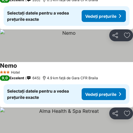
Selectați datele pentru a vedea
Vedeți prețurile
prețurile exacte
Distribuiți
Ad
Nemo
Hotel
3 Stele
9,0
Excelent
645
4.9 km faţă de Gara CFR Braila
Selectați datele pentru a vedea
Vedeți prețurile
prețurile exacte
Distribuiți
Ad