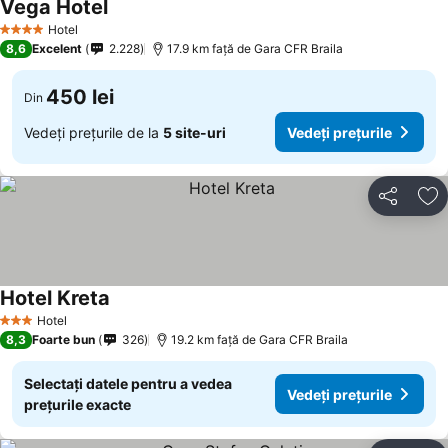
Vega Hotel
Hotel
4 Stele
8,6
Excelent
2.228
17.9 km faţă de Gara CFR Braila
450 lei
Din
Vedeți prețurile de la
5 site-uri
Vedeți prețurile
Distribuiți
Ad
Hotel Kreta
Hotel
3 Stele
8,3
Foarte bun
326
19.2 km faţă de Gara CFR Braila
Selectați datele pentru a vedea
Vedeți prețurile
prețurile exacte