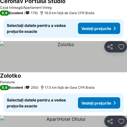
Ceronav Portului Studio
Casă întreagă/Apartament întreg
8,9
Excelent
176
18.9 km faţă de Gara CFR Braila
Selectați datele pentru a vedea
Vedeți prețurile
prețurile exacte
Distribuiți
Ad
Zolotko
Pensiune
9,6
Excelent
293
17.5 km faţă de Gara CFR Braila
Selectați datele pentru a vedea
Vedeți prețurile
prețurile exacte
Distribuiți
Ad