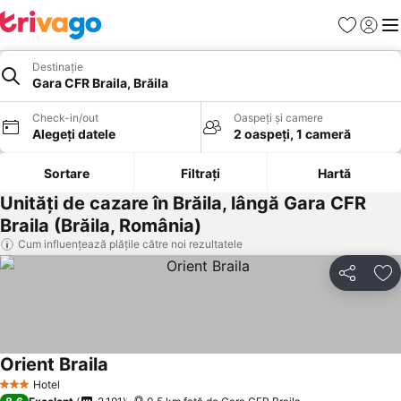
Favorite
Conect
Men
Destinație
Gara CFR Braila, Brăila
Check-in/out
Oaspeți și camere
Alegeți datele
2 oaspeți, 1 cameră
Sortare
Filtrați
Hartă
Unități de cazare în Brăila, lângă Gara CFR
Braila (Brăila, România)
Cum influențează plățile către noi rezultatele
Distribuiți
Ad
Orient Braila
Hotel
3 Stele