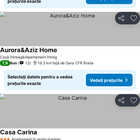
prețurile exacte
Distribuiți
Ad
Aurora&Aziz Home
Casă întreagă/Apartament întreg
7,9
Bun
12
19.3 km faţă de Gara CFR Braila
Selectați datele pentru a vedea
Vedeți prețurile
prețurile exacte
Distribuiți
Ad
Casa Carina
Apartament în regim hotelier