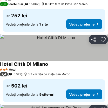
1 Stele
8,0
Foarte bun
15.062
0.8 km faţă de Piaţa San Marco
252 lei
Din
Vedeți prețurile de la
1 site
Vedeți prețurile
Distribuiți
Ad
Hotel Città Di Milano
Vedeți prețurile
Hotel
3 Stele
7,4
5.027
0.2 km faţă de Piaţa San Marco
502 lei
Din
Vedeți prețurile de la
9 site-uri
Vedeți prețurile