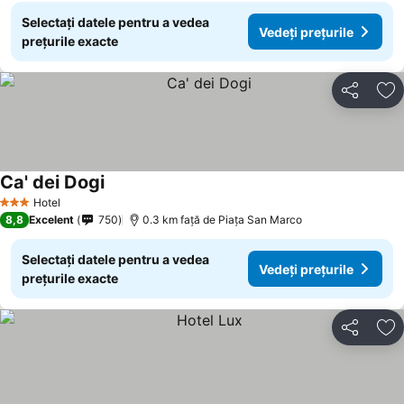
Selectați datele pentru a vedea
Vedeți prețurile
prețurile exacte
Distribuiți
Ad
Ca' dei Dogi
Vedeți prețurile
Hotel
3 Stele
8,8
Excelent
750
0.3 km faţă de Piaţa San Marco
Selectați datele pentru a vedea
Vedeți prețurile
prețurile exacte
Distribuiți
Ad