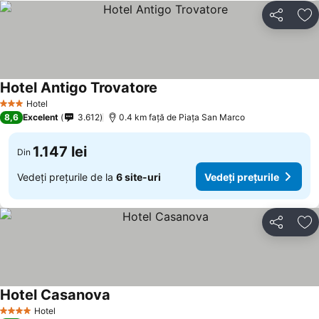
Distribuiți
Ad
Hotel Antigo Trovatore
Vedeți prețurile
Hotel
3 Stele
8,6
Excelent
3.612
0.4 km faţă de Piaţa San Marco
1.147 lei
Din
Vedeți prețurile de la
6 site-uri
Vedeți prețurile
Distribuiți
Ad
Hotel Casanova
Vedeți prețurile
Hotel
4 Stele