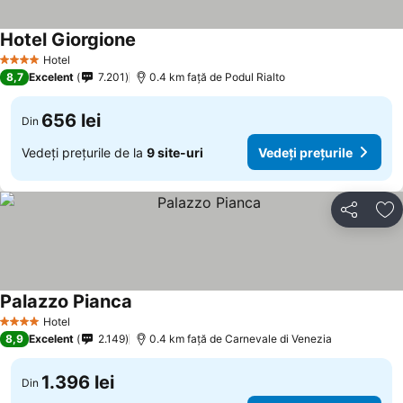
Hotel Giorgione
Vedeți prețurile
Hotel
4 Stele
8,7
Excelent
7.201
0.4 km faţă de Podul Rialto
656 lei
Din
Vedeți prețurile de la
9 site-uri
Vedeți prețurile
Distribuiți
Ad
Palazzo Pianca
Vedeți prețurile
Hotel
4 Stele
8,9
Excelent
2.149
0.4 km faţă de Carnevale di Venezia
1.396 lei
Din