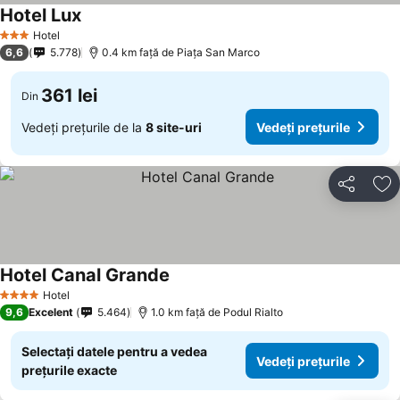
Hotel Lux
Vedeți prețurile
Hotel
3 Stele
6,6
5.778
0.4 km faţă de Piaţa San Marco
361 lei
Din
Vedeți prețurile de la
8 site-uri
Vedeți prețurile
Distribuiți
Ad
Hotel Canal Grande
Vedeți prețurile
Hotel
4 Stele
9,6
Excelent
5.464
1.0 km faţă de Podul Rialto
Selectați datele pentru a vedea
Vedeți prețurile
prețurile exacte