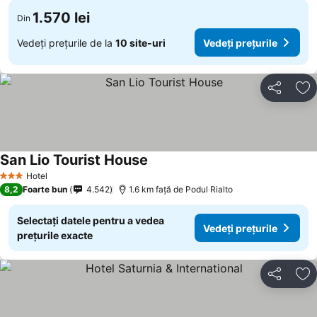
1.570 lei
Din
Vedeți prețurile de la
10 site-uri
Vedeți prețurile
Distribuiți
Ad
San Lio Tourist House
Vedeți prețurile
Hotel
3 Stele
8,2
Foarte bun
4.542
1.6 km faţă de Podul Rialto
Selectați datele pentru a vedea
Vedeți prețurile
prețurile exacte
Distribuiți
Ad