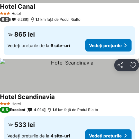
Hotel Canal
Vedeți prețurile
Hotel
3 Stele
6,3
6.289
1.1 km faţă de Podul Rialto
865 lei
Din
Vedeți prețurile de la
6 site-uri
Vedeți prețurile
Distribuiți
Ad
Hotel Scandinavia
Vedeți prețurile
Hotel
3 Stele
8,5
Excelent
4.014
1.6 km faţă de Podul Rialto
533 lei
Din
Vedeți prețurile de la
4 site-uri
Vedeți prețurile