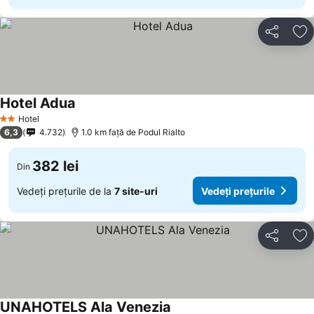
Distribuiți
Ad
Hotel Adua
Vedeți prețurile
Hotel
2 Stele
6,3
4.732
1.0 km faţă de Podul Rialto
382 lei
Din
Vedeți prețurile de la
7 site-uri
Vedeți prețurile
Distribuiți
Ad
UNAHOTELS Ala Venezia