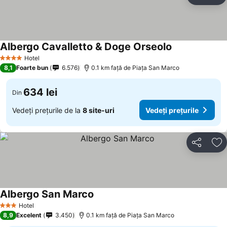
Ad
Albergo Cavalletto & Doge Orseolo
Vedeți prețuril
Hotel
4 Stele
8,1
Foarte bun
6.576
0.1 km faţă de Piaţa San Marco
634 lei
Din
Vedeți prețurile de la
8 site-uri
Vedeți prețurile
Distribuiți
Ad
Albergo San Marco
Vedeți prețurile
Hotel
3 Stele
8,9
Excelent
3.450
0.1 km faţă de Piaţa San Marco