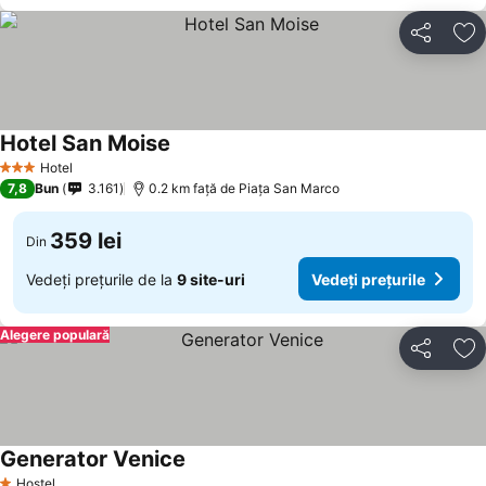
Distribuiți
Ad
Hotel San Moise
Vedeți prețurile
Hotel
3 Stele
7,8
Bun
3.161
0.2 km faţă de Piaţa San Marco
359 lei
Din
Vedeți prețurile de la
9 site-uri
Vedeți prețurile
Alegere populară
Distribuiți
Ad
Generator Venice
Vedeți prețurile
Hostel