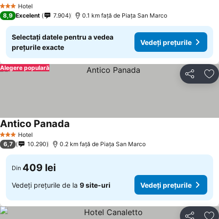
Vedeți prețurile
Hotel
3 Stele
8,9
Excelent
7.904
0.1 km faţă de Piaţa San Marco
Selectați datele pentru a vedea
Vedeți prețurile
prețurile exacte
Alegere populară
Distribuiți
Ad
Antico Panada
Vedeți prețurile
Hotel
3 Stele
6,7
10.290
0.2 km faţă de Piaţa San Marco
409 lei
Din
Vedeți prețurile de la
9 site-uri
Vedeți prețurile