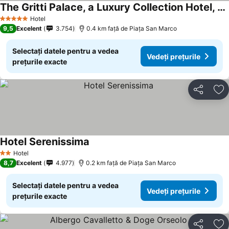
The Gritti Palace, a Luxury Collection Hotel, Venice
Vedeți prețurile
Hotel
5 Stele
9,5
Excelent
3.754
0.4 km faţă de Piaţa San Marco
Selectați datele pentru a vedea
Vedeți prețurile
prețurile exacte
Distribuiți
Ad
Hotel Serenissima
Vedeți prețurile
Hotel
2 Stele
8,7
Excelent
4.977
0.2 km faţă de Piaţa San Marco
Selectați datele pentru a vedea
Vedeți prețurile
prețurile exacte
Distribuiți