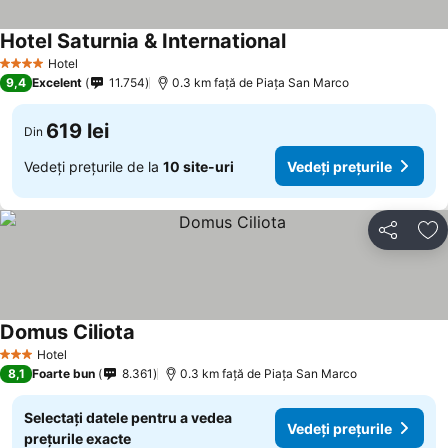
Hotel Saturnia & International
Vedeți prețurile
Hotel
4 Stele
9,4
Excelent
11.754
0.3 km faţă de Piaţa San Marco
619 lei
Din
Vedeți prețurile de la
10 site-uri
Vedeți prețurile
Distribuiți
Ad
Domus Ciliota
Vedeți prețurile
Hotel
3 Stele
8,1
Foarte bun
8.361
0.3 km faţă de Piaţa San Marco
Selectați datele pentru a vedea
Vedeți prețurile
prețurile exacte