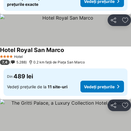
Vedeți prețurile
prețurile exacte
Distribuiți
Ad
Hotel Royal San Marco
Vedeți prețurile
Hotel
4 Stele
7,4
5.288
0.2 km faţă de Piaţa San Marco
489 lei
Din
Vedeți prețurile de la
11 site-uri
Vedeți prețurile
Distribuiți
Ad