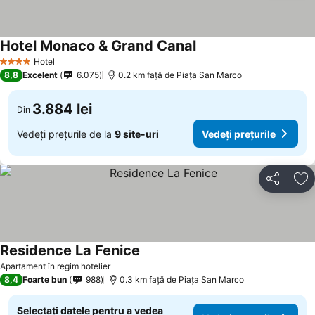
Hotel Monaco & Grand Canal
Vedeți prețurile
Hotel
4 Stele
8,8
Excelent
6.075
0.2 km faţă de Piaţa San Marco
3.884 lei
Din
Vedeți prețurile de la
9 site-uri
Vedeți prețurile
Distribuiți
Ad
Residence La Fenice
Vedeți prețurile
Apartament în regim hotelier
8,4
Foarte bun
988
0.3 km faţă de Piaţa San Marco
Selectați datele pentru a vedea