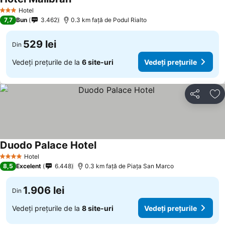
Vedeți prețurile
Hotel
3 Stele
7,7
Bun
3.462
0.3 km faţă de Podul Rialto
529 lei
Din
Vedeți prețurile de la
6 site-uri
Vedeți prețurile
Distribuiți
Ad
Duodo Palace Hotel
Vedeți prețurile
Hotel
4 Stele
8,5
Excelent
6.448
0.3 km faţă de Piaţa San Marco
1.906 lei
Din
Vedeți prețurile de la
8 site-uri
Vedeți prețurile