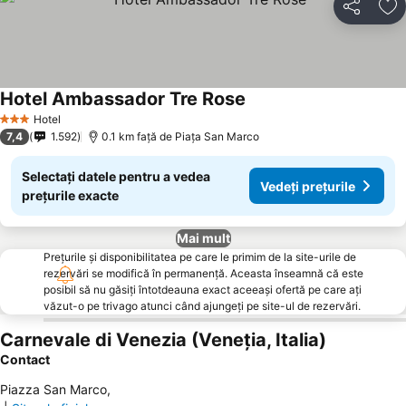
Distribuiți
Ad
Hotel Ambassador Tre Rose
Vedeți prețurile
Hotel
3 Stele
7,4
1.592
0.1 km faţă de Piaţa San Marco
Selectați datele pentru a vedea
Vedeți prețurile
prețurile exacte
Mai mult
Prețurile și disponibilitatea pe care le primim de la site-urile de
rezervări se modifică în permanență. Aceasta înseamnă că este
posibil să nu găsiți întotdeauna exact aceeași ofertă pe care ați
văzut-o pe trivago atunci când ajungeți pe site-ul de rezervări.
Carnevale di Venezia (Veneţia, Italia)
Contact
Piazza San Marco
,