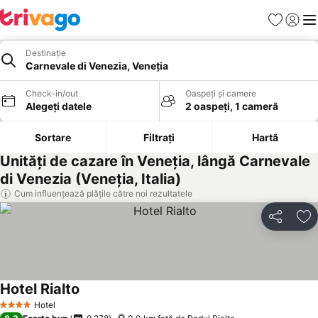
Favorite
Conect
Men
Destinație
Carnevale di Venezia, Veneţia
Check-in/out
Oaspeți și camere
Alegeți datele
2 oaspeți, 1 cameră
Sortare
Filtrați
Hartă
Unități de cazare în Veneţia, lângă Carnevale
di Venezia (Veneţia, Italia)
Cum influențează plățile către noi rezultatele
Distribuiți
Ad
Hotel Rialto
Vedeți prețurile
Hotel
4 Stele