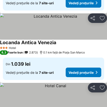
Vedeți prețurile de la
7 site-uri
Vedeți prețurile
Distribuiți
Ad
Locanda Antica Venezia
Vedeți prețurile
Hotel
3 Stele
8,3
Foarte bun
2.873
0.1 km faţă de Piaţa San Marco
1.039 lei
Din
Vedeți prețurile de la
7 site-uri
Vedeți prețurile
Distribuiți
Ad