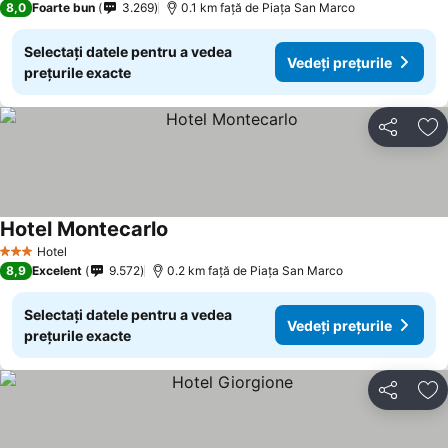
8,0
Foarte bun
3.269
0.1 km faţă de Piaţa San Marco
Selectați datele pentru a vedea
Vedeți prețurile
prețurile exacte
Distribuiți
Ad
Hotel Montecarlo
Vedeți prețurile
Hotel
3 Stele
8,9
Excelent
9.572
0.2 km faţă de Piaţa San Marco
Selectați datele pentru a vedea
Vedeți prețurile
prețurile exacte
Distribuiți
Ad