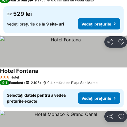
8,3
Foarte bun
9.278
0.0 km faţă de Podul Rialto
529 lei
Din
Vedeți prețurile de la
9 site-uri
Vedeți prețurile
Distribuiți
Ad
Hotel Fontana
Vedeți prețurile
Hotel
3 Stele
9,1
Excelent
2.103
0.4 km faţă de Piaţa San Marco
Selectați datele pentru a vedea
Vedeți prețurile
prețurile exacte
Distribuiți
Ad