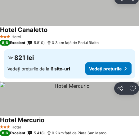
Distribuiți
Ad
Hotel Canaletto
Vedeți prețurile
Hotel
3 Stele
8,6
Excelent
5.810
0.3 km faţă de Podul Rialto
821 lei
Din
Vedeți prețurile de la
6 site-uri
Vedeți prețurile
Distribuiți
Ad
Hotel Mercurio
Vedeți prețurile
Hotel
3 Stele
8,6
Excelent
5.418
0.2 km faţă de Piaţa San Marco