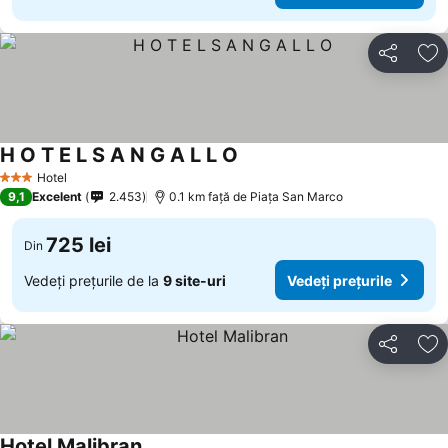
Distribuiți
Ad
H O T E L S A N G A L L O
Vedeți prețurile
Hotel
3 Stele
9,1
Excelent
2.453
0.1 km faţă de Piaţa San Marco
725 lei
Din
Vedeți prețurile de la
9 site-uri
Vedeți prețurile
Distribuiți
Ad
Hotel Malibran