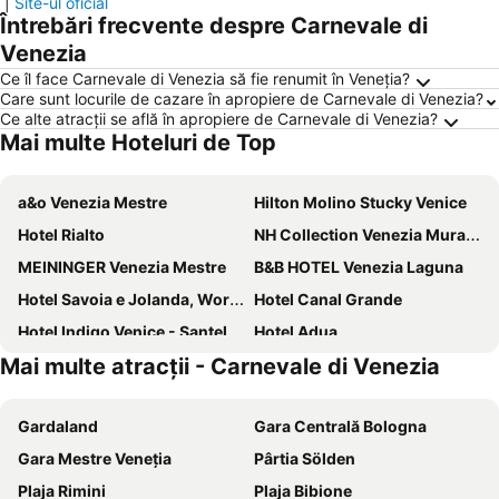
|
Site-ul oficial
Întrebări frecvente despre Carnevale di
Venezia
Ce îl face Carnevale di Venezia să fie renumit în Veneţia?
Care sunt locurile de cazare în apropiere de Carnevale di Venezia?
Ce alte atracții se află în apropiere de Carnevale di Venezia?
Mai multe Hoteluri de Top
a&o Venezia Mestre
Hilton Molino Stucky Venice
Hotel Rialto
NH Collection Venezia Murano Villa
MEININGER Venezia Mestre
B&B HOTEL Venezia Laguna
Hotel Savoia e Jolanda, WorldHotels Elite
Hotel Canal Grande
Hotel Indigo Venice - Santelena By Ihg
Hotel Adua
Mai multe atracții - Carnevale di Venezia
Hotel Messner
Hampton By Hilton Venice Isola Nuova
Hotel Principe
Arcadia Boutique Hotel
Gardaland
Gara Centrală Bologna
Hotel Feel Inn Venice Airport
Messner Palace
Gara Mestre Veneția
Pârtia Sölden
Alle Guglie Boutique Hotel
GreenColors Hotel
Plaja Rimini
Plaja Bibione
Crowne Plaza Venice East - Quarto Daltino By Ihg
Hotel Nazionale