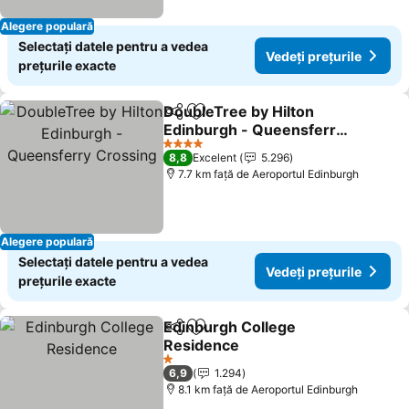
Alegere populară
Selectați datele pentru a vedea
Vedeți prețurile
prețurile exacte
DoubleTree by Hilton
Distribuiți
Adăugaţi la favorite
Edinburgh - Queensferry
Crossing
4 Stele
8,8
Excelent
5.296
7.7 km faţă de Aeroportul Edinburgh
Alegere populară
Selectați datele pentru a vedea
Vedeți prețurile
prețurile exacte
Edinburgh College
Distribuiți
Adăugaţi la favorite
Residence
1 Stele
6,9
1.294
8.1 km faţă de Aeroportul Edinburgh