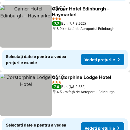
Garner Hotel Edinburgh –
Distribuiți
Adăugaţi la favorite
Haymarket
3 Stele
7,7
Bun
3.522
8.9 km faţă de Aeroportul Edinburgh
Selectați datele pentru a vedea
Vedeți prețurile
prețurile exacte
Corstorphine Lodge Hotel
Distribuiți
Adăugaţi la favorite
3 Stele
7,6
Bun
2.582
4.5 km faţă de Aeroportul Edinburgh
Selectați datele pentru a vedea
Vedeți prețurile