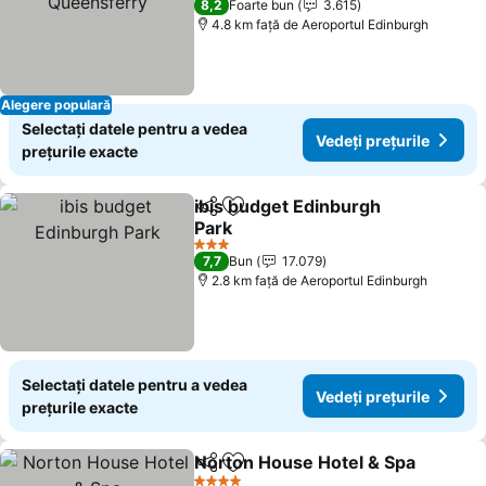
8,2
Foarte bun
3.615
4.8 km faţă de Aeroportul Edinburgh
Alegere populară
Selectați datele pentru a vedea
Vedeți prețurile
prețurile exacte
ibis budget Edinburgh
Distribuiți
Adăugaţi la favorite
Park
3 Stele
7,7
Bun
17.079
2.8 km faţă de Aeroportul Edinburgh
Selectați datele pentru a vedea
Vedeți prețurile
prețurile exacte
Norton House Hotel & Spa
Distribuiți
Adăugaţi la favorite