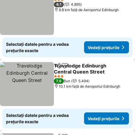
3 Stele
6,1
4.895
9.8 km faţă de Aeroportul Edinburgh
Selectați datele pentru a vedea
Vedeți prețurile
prețurile exacte
Travelodge Edinburgh
Distribuiți
Adăugaţi la favorite
Central Queen Street
3 Stele
7,8
Bun
5.494
10.1 km faţă de Aeroportul Edinburgh
Selectați datele pentru a vedea
Vedeți prețurile
prețurile exacte