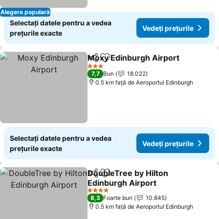
Alegere populară
Selectați datele pentru a vedea
Vedeți prețurile
prețurile exacte
Moxy Edinburgh Airport
Distribuiți
Adăugaţi la favorite
3 Stele
7,7
Bun
18.022
0.5 km faţă de Aeroportul Edinburgh
Selectați datele pentru a vedea
Vedeți prețurile
prețurile exacte
DoubleTree by Hilton
Distribuiți
Adăugaţi la favorite
Edinburgh Airport
4 Stele
8,3
Foarte bun
10.845
0.5 km faţă de Aeroportul Edinburgh