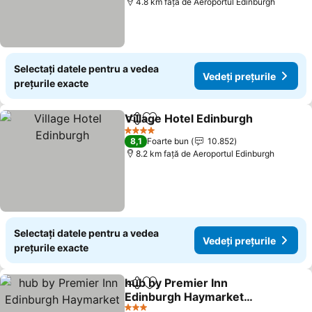
4.8 km faţă de Aeroportul Edinburgh
Selectați datele pentru a vedea
Vedeți prețurile
prețurile exacte
Village Hotel Edinburgh
Distribuiți
Adăugaţi la favorite
4 Stele
8,1
Foarte bun
10.852
8.2 km faţă de Aeroportul Edinburgh
Selectați datele pentru a vedea
Vedeți prețurile
prețurile exacte
hub by Premier Inn
Distribuiți
Adăugaţi la favorite
Edinburgh Haymarket
hotel