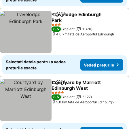
Travelodge Edinburgh
Distribuiți
Adăugaţi la favorite
Park
3 Stele
8,5
Excelent
1.370
4.0 km faţă de Aeroportul Edinburgh
Selectați datele pentru a vedea
Vedeți prețurile
prețurile exacte
Courtyard by Marriott
Distribuiți
Adăugaţi la favorite
Edinburgh West
4 Stele
8,5
Excelent
5.127
5.0 km faţă de Aeroportul Edinburgh