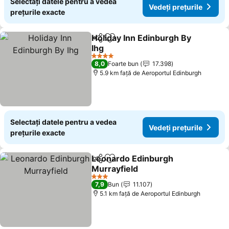
Selectați datele pentru a vedea
Vedeți prețurile
prețurile exacte
Holiday Inn Edinburgh By
Distribuiți
Adăugaţi la favorite
Ihg
4 Stele
8,0
Foarte bun
17.398
5.9 km faţă de Aeroportul Edinburgh
Selectați datele pentru a vedea
Vedeți prețurile
prețurile exacte
Leonardo Edinburgh
Distribuiți
Adăugaţi la favorite
Murrayfield
3 Stele
7,9
Bun
11.107
5.1 km faţă de Aeroportul Edinburgh