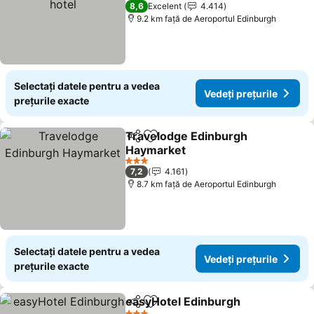
3 Stele
8,6
Excelent
4.414
9.2 km faţă de Aeroportul Edinburgh
Selectați datele pentru a vedea
Vedeți prețurile
prețurile exacte
Travelodge Edinburgh
Distribuiți
Adăugaţi la favorite
Haymarket
3 Stele
7,2
4.161
8.7 km faţă de Aeroportul Edinburgh
Selectați datele pentru a vedea
Vedeți prețurile
prețurile exacte
easyHotel Edinburgh
Distribuiți
Adăugaţi la favorite