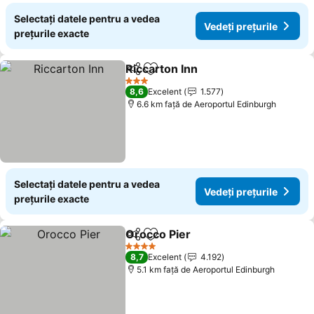
Selectați datele pentru a vedea
Vedeți prețurile
prețurile exacte
Riccarton Inn
Distribuiți
Adăugaţi la favorite
3 Stele
8,6
Excelent
1.577
6.6 km faţă de Aeroportul Edinburgh
Selectați datele pentru a vedea
Vedeți prețurile
prețurile exacte
Orocco Pier
Distribuiți
Adăugaţi la favorite
4 Stele
8,7
Excelent
4.192
5.1 km faţă de Aeroportul Edinburgh