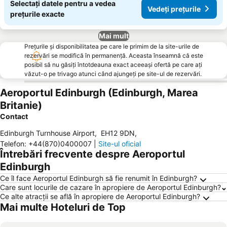
Selectați datele pentru a vedea
Vedeți prețurile
prețurile exacte
Mai mult
Prețurile și disponibilitatea pe care le primim de la site-urile de
rezervări se modifică în permanență. Aceasta înseamnă că este
posibil să nu găsiți întotdeauna exact aceeași ofertă pe care ați
văzut-o pe trivago atunci când ajungeți pe site-ul de rezervări.
Aeroportul Edinburgh (Edinburgh, Marea
Britanie)
Contact
Edinburgh Turnhouse Airport
,
EH12 9DN
,
Telefon
:
+44(870)0400007
|
Site-ul oficial
Întrebări frecvente despre Aeroportul
Edinburgh
Ce îl face Aeroportul Edinburgh să fie renumit în Edinburgh?
Care sunt locurile de cazare în apropiere de Aeroportul Edinburgh?
Ce alte atracții se află în apropiere de Aeroportul Edinburgh?
Mai multe Hoteluri de Top