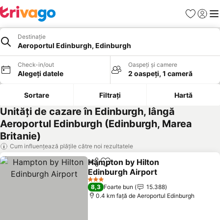
Favorite
Conect
Men
Destinație
Aeroportul Edinburgh, Edinburgh
Check-in/out
Oaspeți și camere
Alegeți datele
2 oaspeți, 1 cameră
Sortare
Filtrați
Hartă
Unități de cazare în Edinburgh, lângă
Aeroportul Edinburgh (Edinburgh, Marea
Britanie)
Cum influențează plățile către noi rezultatele
Hampton by Hilton
Distribuiți
Adăugaţi la favorite
Edinburgh Airport
3 Stele
8,3
Foarte bun
15.388
0.4 km faţă de Aeroportul Edinburgh