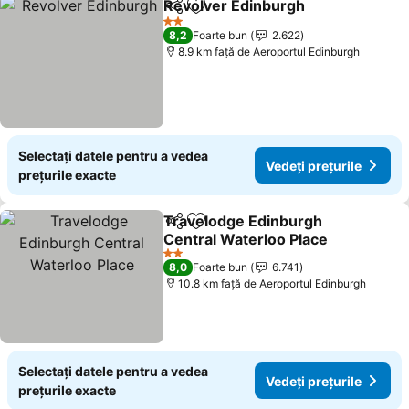
Revolver Edinburgh
Distribuiți
Adăugaţi la favorite
2 Stele
8,2
Foarte bun
2.622
8.9 km faţă de Aeroportul Edinburgh
Selectați datele pentru a vedea
Vedeți prețurile
prețurile exacte
Travelodge Edinburgh
Distribuiți
Adăugaţi la favorite
Central Waterloo Place
2 Stele
8,0
Foarte bun
6.741
10.8 km faţă de Aeroportul Edinburgh
Selectați datele pentru a vedea
Vedeți prețurile
prețurile exacte