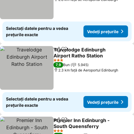
Selectați datele pentru a vedea
Vedeți prețurile
prețurile exacte
Travelodge Edinburgh
Distribuiți
Adăugaţi la favorite
Airport Ratho Station
3 Stele
7,9
Bun
5.945
2.3 km faţă de Aeroportul Edinburgh
Selectați datele pentru a vedea
Vedeți prețurile
prețurile exacte
Premier Inn Edinburgh -
Distribuiți
Adăugaţi la favorite
South Queensferry
3 Stele