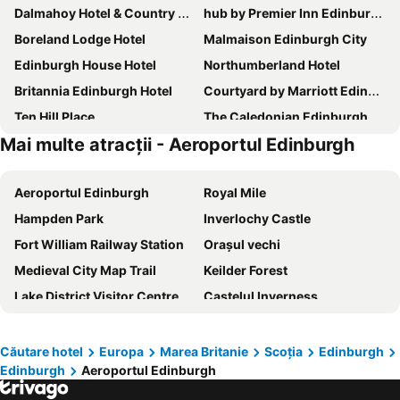
Dalmahoy Hotel & Country Club
hub by Premier Inn Edinburgh Haymarket hotel
Boreland Lodge Hotel
Malmaison Edinburgh City
Edinburgh House Hotel
Northumberland Hotel
Britannia Edinburgh Hotel
Courtyard by Marriott Edinburgh West
Ten Hill Place
The Caledonian Edinburgh, Curio Collection by Hilton
Mai multe atracții - Aeroportul Edinburgh
hub by Premier Inn Edinburgh Royal Mile hotel
a&o Edinburgh City
Novotel Edinburgh Park
Hotel Indigo Edinburgh By Ihg
Aeroportul Edinburgh
Royal Mile
Premier Inn Edinburgh - South Queensferry
Premier Inn Edinburgh Leith Waterfront
Hampden Park
Inverlochy Castle
Best Western Kings Manor Hotel
ibis budget Edinburgh Park
Fort William Railway Station
Orașul vechi
Leonardo Hotel Edinburgh Haymarket
DoubleTree by Hilton Edinburgh Airport
Medieval City Map Trail
Keilder Forest
Mercure Edinburgh Haymarket
Four Points Flex by Sheraton Edinburgh
Lake District Visitor Centre at Brockhole
Castelul Inverness
Sweet Chestnut, Dunfermline by Marston's Inns
Travelodge Edinburgh Haymarket
Gogar
Kirkliston
Premier Inn Edinburgh East
Moxy Edinburgh Airport
Ratho Station
Currie
Travelodge Edinburgh Central
ibis Edinburgh Centre South Bridge - Royal Mile
Căutare hotel
Europa
Marea Britanie
Scoţia
Edinburgh
Edinburgh
Aeroportul Edinburgh
Newbridge
Ingliston
Premier Inn Edinburgh Princes Street
Hampton by Hilton Edinburgh West End
Queensferry
Ratho