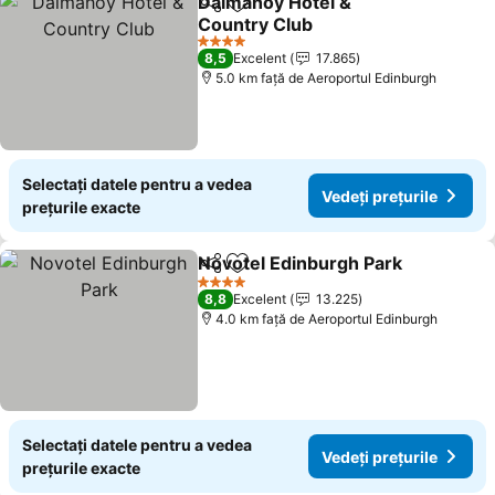
Dalmahoy Hotel &
Distribuiți
Adăugaţi la favorite
Country Club
4 Stele
8,5
Excelent
17.865
5.0 km faţă de Aeroportul Edinburgh
Selectați datele pentru a vedea
Vedeți prețurile
prețurile exacte
Novotel Edinburgh Park
Distribuiți
Adăugaţi la favorite
4 Stele
8,8
Excelent
13.225
4.0 km faţă de Aeroportul Edinburgh
Selectați datele pentru a vedea
Vedeți prețurile
prețurile exacte