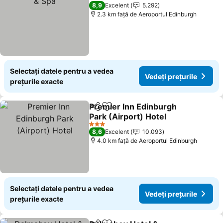
4 Stele
8,9
Excelent
5.292
2.3 km faţă de Aeroportul Edinburgh
Selectați datele pentru a vedea
Vedeți prețurile
prețurile exacte
Premier Inn Edinburgh
Distribuiți
Adăugaţi la favorite
Park (Airport) Hotel
3 Stele
8,6
Excelent
10.093
4.0 km faţă de Aeroportul Edinburgh
Selectați datele pentru a vedea
Vedeți prețurile
prețurile exacte