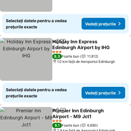
Selectați datele pentru a vedea
Vedeți prețurile
prețurile exacte
Holiday Inn Express
Distribuiți
Adăugaţi la favorite
Edinburgh Airport by IHG
3 Stele
8,3
Foarte bun
11.812
1.0 km faţă de Aeroportul Edinburgh
Selectați datele pentru a vedea
Vedeți prețurile
prețurile exacte
Premier Inn Edinburgh
Distribuiți
Adăugaţi la favorite
Airport - M9 Jct1
3 Stele
8,1
Foarte bun
6.690
2.8 km faţă de Aeroportul Edinburgh