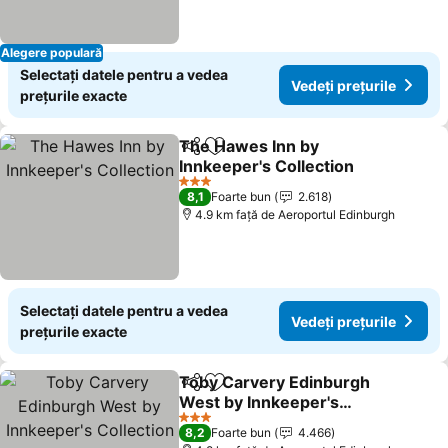
Alegere populară
Selectați datele pentru a vedea
Vedeți prețurile
prețurile exacte
The Hawes Inn by
Distribuiți
Adăugaţi la favorite
Innkeeper's Collection
3 Stele
8,1
Foarte bun
2.618
4.9 km faţă de Aeroportul Edinburgh
Selectați datele pentru a vedea
Vedeți prețurile
prețurile exacte
Toby Carvery Edinburgh
Distribuiți
Adăugaţi la favorite
West by Innkeeper's
Collection
3 Stele
8,2
Foarte bun
4.466