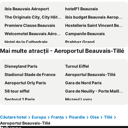
ibis Beauvais Aéroport
hotelF1 Beauvais
The Originals City, City Hôtel, Beauvais
ibis budget Beauvais Aeroport
Premiere Classe Beauvais
Hostellerie Saint Vincent Beauvais Aeroport
Welcomotel Beauvais Aéroport
Campanile Beauvais
Hotel de la Cathedrale
Prabhaz Grand
Mai multe atracții - Aeroportul Beauvais-Tillé
Kyriad Beauvais Sud
B&B HOTEL Beauvais
Hôtel Mercure Beauvais Centre Cathédrale
Hôtel Victor
Disneyland Paris
Turnul Eiffel
Hôtel du Nord
Chenal Hotel
Stadionul Stade de France
Aeroportul Beauvais-Tillé
Hotel du Cygne
Aeroportul Orly Paris
Gara de Nord Paris
58 tour eiffel
Gare de Neuilly - Porte Maillot Metro Station
Sectorul 1 Paris
Muzeul Luvru
Arcul de Triumf
Paris Expo Porte de Versailles
Aeroportul int. Charles de Gaulle Paris
Dealul Montmartre
Căutare hotel
Europa
Franţa
Picardie
Oise
Tillé
Aeroportul Beauvais-Tillé
Cartierul Latin
Champs Elysées