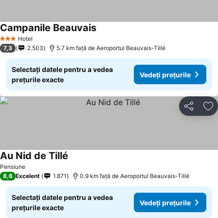
Campanile Beauvais
Hotel
3 Stele
7,3
2.503
5.7 km faţă de Aeroportul Beauvais-Tillé
Selectați datele pentru a vedea
Vedeți prețurile
prețurile exacte
Distribuiți
Ad
Au Nid de Tillé
Pensiune
8,6
Excelent
1.871
0.9 km faţă de Aeroportul Beauvais-Tillé
Selectați datele pentru a vedea
Vedeți prețurile
prețurile exacte