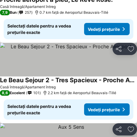
Casă întreagă/Apartament întreg
7,9
Bun
257
0.7 km faţă de Aeroportul Beauvais-Tillé
Selectați datele pentru a vedea
Vedeți prețurile
prețurile exacte
Distribuiți
Ad
Le Beau Sejour 2 - Tres Spacieux - Proche Aeroport
Casă întreagă/Apartament întreg
8,6
Excelent
101
2.2 km faţă de Aeroportul Beauvais-Tillé
Selectați datele pentru a vedea
Vedeți prețurile
prețurile exacte
Distribuiți
Ad