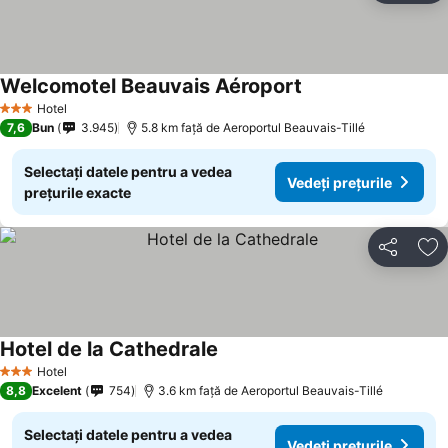
Welcomotel Beauvais Aéroport
Hotel
3 Stele
7,6
Bun
3.945
5.8 km faţă de Aeroportul Beauvais-Tillé
Selectați datele pentru a vedea
Vedeți prețurile
prețurile exacte
Distribuiți
Ad
Hotel de la Cathedrale
Hotel
3 Stele
8,8
Excelent
754
3.6 km faţă de Aeroportul Beauvais-Tillé
Selectați datele pentru a vedea
Vedeți prețurile