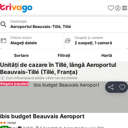
Favorite
Conect
Men
Destinație
Aeroportul Beauvais-Tillé, Tillé
Check-in/out
Oaspeți și camere
Alegeți datele
2 oaspeți, 1 cameră
Sortare
Filtrați
Hartă
Unități de cazare în Tillé, lângă Aeroportul
Beauvais-Tillé (Tillé, Franţa)
Cum influențează plățile către noi rezultatele
Alegere populară
Distribuiți
Ad
ibis budget Beauvais Aeroport
Hotel
2 Stele