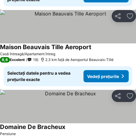
Distribuiți
Ad
Maison Beauvais Tille Aeroport
Casă întreagă/Apartament întreg
8,6
Excelent
19
2.3 km faţă de Aeroportul Beauvais-Tillé
Selectați datele pentru a vedea
Vedeți prețurile
prețurile exacte
Distribuiți
Ad
Domaine De Bracheux
Pensiune