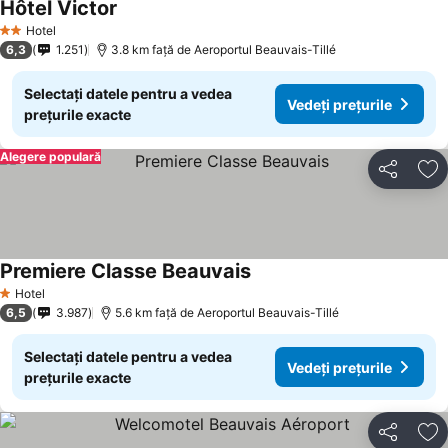
Hôtel Victor
Hotel
2 Stele
6,3
1.251
3.8 km faţă de Aeroportul Beauvais-Tillé
Selectați datele pentru a vedea
Vedeți prețurile
prețurile exacte
Alegere populară
Distribuiți
Ad
Premiere Classe Beauvais
Hotel
1 Stele
6,5
3.987
5.6 km faţă de Aeroportul Beauvais-Tillé
Selectați datele pentru a vedea
Vedeți prețurile
prețurile exacte
Distribuiți
Ad