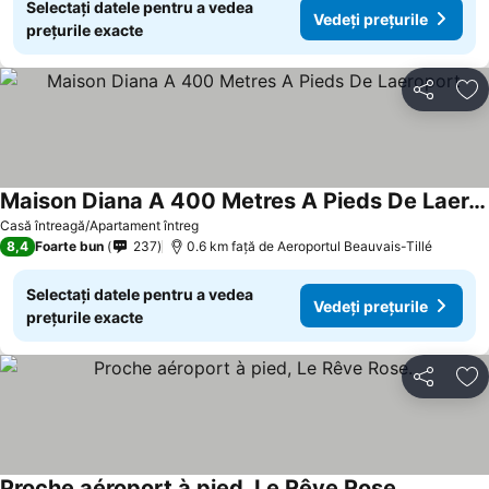
Selectați datele pentru a vedea
Vedeți prețurile
prețurile exacte
Distribuiți
Ad
Maison Diana A 400 Metres A Pieds De Laeroport
Casă întreagă/Apartament întreg
8,4
Foarte bun
237
0.6 km faţă de Aeroportul Beauvais-Tillé
Selectați datele pentru a vedea
Vedeți prețurile
prețurile exacte
Distribuiți
Ad
Proche aéroport à pied, Le Rêve Rose.