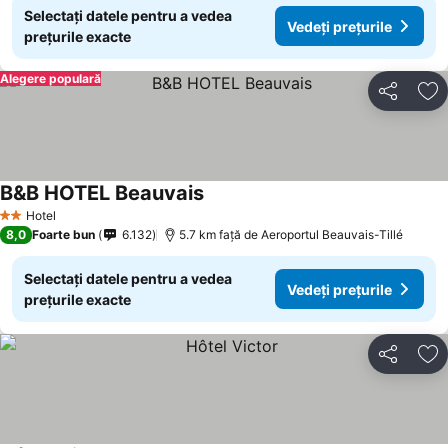
Selectați datele pentru a vedea
Vedeți prețurile
prețurile exacte
Alegere populară
Distribuiți
Ad
B&B HOTEL Beauvais
Hotel
2 Stele
8,0
Foarte bun
6.132
5.7 km faţă de Aeroportul Beauvais-Tillé
Selectați datele pentru a vedea
Vedeți prețurile
prețurile exacte
Distribuiți
Ad