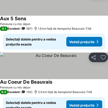
Aux 5 Sens
Pensiune cu mic dejun
9,1
Excelent
587
1.9 km faţă de Aeroportul Beauvais-Tillé
Selectați datele pentru a vedea
Vedeți prețurile
prețurile exacte
Distribuiți
Ad
Au Coeur De Beauvais
Pensiune cu mic dejun
9,5
Excelent
150
3.9 km faţă de Aeroportul Beauvais-Tillé
Selectați datele pentru a vedea
Vedeți prețurile
prețurile exacte