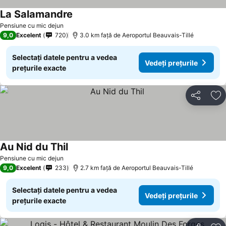
La Salamandre
Pensiune cu mic dejun
9,0
Excelent
720
3.0 km faţă de Aeroportul Beauvais-Tillé
Selectați datele pentru a vedea
Vedeți prețurile
prețurile exacte
Distribuiți
Ad
Au Nid du Thil
Pensiune cu mic dejun
9,0
Excelent
233
2.7 km faţă de Aeroportul Beauvais-Tillé
Selectați datele pentru a vedea
Vedeți prețurile
prețurile exacte