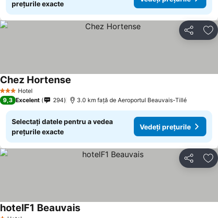
prețurile exacte
Distribuiți
Ad
Chez Hortense
Hotel
3 Stele
9,3
Excelent
294
3.0 km faţă de Aeroportul Beauvais-Tillé
Selectați datele pentru a vedea
Vedeți prețurile
prețurile exacte
Distribuiți
Ad
hotelF1 Beauvais