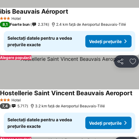
ibis Beauvais Aéroport
Hotel
3 Stele
8,1
Foarte bun
2.374
2.4 km faţă de Aeroportul Beauvais-Tillé
Selectați datele pentru a vedea
Vedeți prețurile
prețurile exacte
Alegere populară
Distribuiți
Ad
Hostellerie Saint Vincent Beauvais Aeroport
Hotel
3 Stele
7,4
5.717
3.2 km faţă de Aeroportul Beauvais-Tillé
Selectați datele pentru a vedea
Vedeți prețurile
prețurile exacte