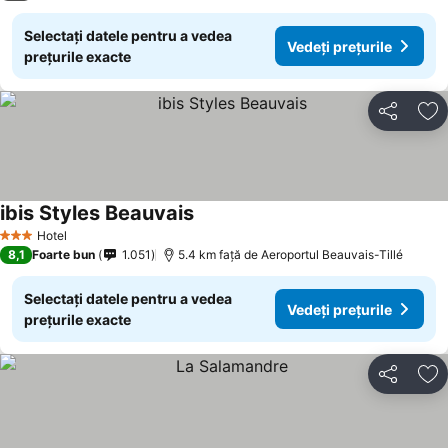
Selectați datele pentru a vedea
Vedeți prețurile
prețurile exacte
Distribuiți
Ad
ibis Styles Beauvais
Hotel
3 Stele
8,1
Foarte bun
1.051
5.4 km faţă de Aeroportul Beauvais-Tillé
Selectați datele pentru a vedea
Vedeți prețurile
prețurile exacte
Distribuiți
Ad