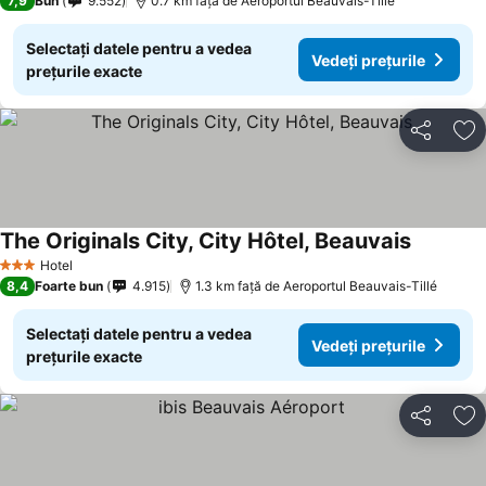
7,9
Bun
9.552
0.7 km faţă de Aeroportul Beauvais-Tillé
Selectați datele pentru a vedea
Vedeți prețurile
prețurile exacte
Distribuiți
Ad
The Originals City, City Hôtel, Beauvais
Hotel
3 Stele
8,4
Foarte bun
4.915
1.3 km faţă de Aeroportul Beauvais-Tillé
Selectați datele pentru a vedea
Vedeți prețurile
prețurile exacte
Distribuiți
Ad