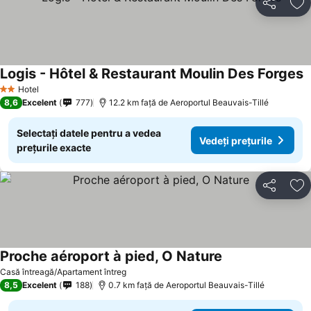
Distribuiți
Ad
Logis - Hôtel & Restaurant Moulin Des Forges
Hotel
2 Stele
8,6
Excelent
777
12.2 km faţă de Aeroportul Beauvais-Tillé
Selectați datele pentru a vedea
Vedeți prețurile
prețurile exacte
Distribuiți
Ad
Proche aéroport à pied, O Nature
Casă întreagă/Apartament întreg
8,5
Excelent
188
0.7 km faţă de Aeroportul Beauvais-Tillé