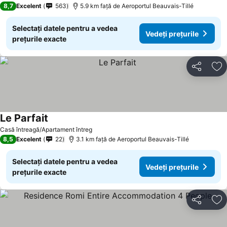
8,7
Excelent
563
5.9 km faţă de Aeroportul Beauvais-Tillé
Selectați datele pentru a vedea
Vedeți prețurile
prețurile exacte
Distribuiți
Ad
Le Parfait
Casă întreagă/Apartament întreg
8,5
Excelent
22
3.1 km faţă de Aeroportul Beauvais-Tillé
Selectați datele pentru a vedea
Vedeți prețurile
prețurile exacte
Distribuiți
Ad