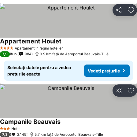
Distribuiți
Ad
Appartement Houlet
Apartament în regim hotelier
4 Stele
7,9
Bun
984
0.9 km faţă de Aeroportul Beauvais-Tillé
Selectați datele pentru a vedea
Vedeți prețurile
prețurile exacte
Distribuiți
Ad
Campanile Beauvais
Hotel
3 Stele
7,3
2.149
5.7 km faţă de Aeroportul Beauvais-Tillé