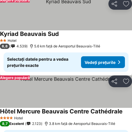
Alegere populară
Distribuiți
Ad
Kyriad Beauvais Sud
Hotel
2 Stele
6,8
4.539
5.6 km faţă de Aeroportul Beauvais-Tillé
Selectați datele pentru a vedea
Vedeți prețurile
prețurile exacte
Alegere populară
Distribuiți
Ad
Hôtel Mercure Beauvais Centre Cathédrale
Hotel
4 Stele
8,7
Excelent
2.123
3.8 km faţă de Aeroportul Beauvais-Tillé