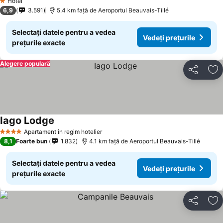
Hotel
1 Stele
6,9
3.591
5.4 km faţă de Aeroportul Beauvais-Tillé
Selectați datele pentru a vedea
Vedeți prețurile
prețurile exacte
Alegere populară
Distribuiți
Ad
Iago Lodge
Apartament în regim hotelier
4 Stele
8,1
Foarte bun
1.832
4.1 km faţă de Aeroportul Beauvais-Tillé
Selectați datele pentru a vedea
Vedeți prețurile
prețurile exacte
Distribuiți
Ad