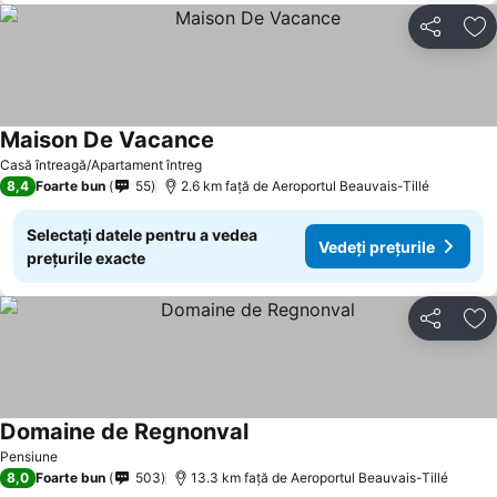
Distribuiți
Ad
Maison De Vacance
Casă întreagă/Apartament întreg
8,4
Foarte bun
55
2.6 km faţă de Aeroportul Beauvais-Tillé
Selectați datele pentru a vedea
Vedeți prețurile
prețurile exacte
Distribuiți
Ad
Domaine de Regnonval
Pensiune
8,0
Foarte bun
503
13.3 km faţă de Aeroportul Beauvais-Tillé