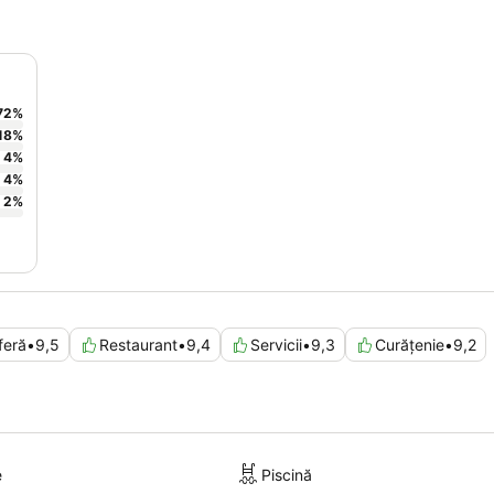
72
%
18
%
4
%
4
%
2
%
feră
•
9,5
Restaurant
•
9,4
Servicii
•
9,3
Curățenie
•
9,2
e
Piscină