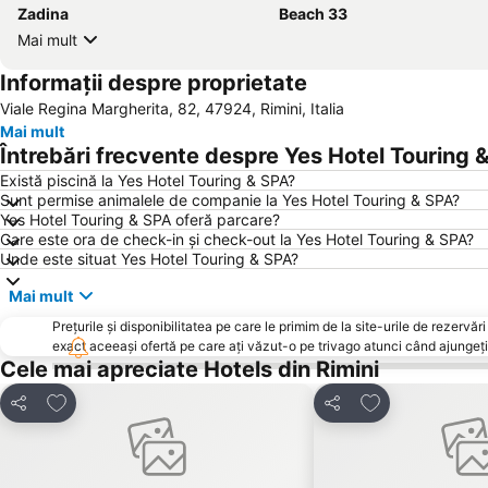
Zadina
Beach 33
Mai mult
Informații despre proprietate
Viale Regina Margherita, 82, 47924, Rimini, Italia
Mai mult
Întrebări frecvente despre Yes Hotel Touring 
Există piscină la Yes Hotel Touring & SPA?
Sunt permise animalele de companie la Yes Hotel Touring & SPA?
Yes Hotel Touring & SPA oferă parcare?
Care este ora de check-in și check-out la Yes Hotel Touring & SPA?
Unde este situat Yes Hotel Touring & SPA?
Mai mult
Prețurile și disponibilitatea pe care le primim de la site-urile de rezer
exact aceeași ofertă pe care ați văzut-o pe trivago atunci când ajungeți 
Cele mai apreciate Hotels din Rimini
Adăugaţi la favorite
Adăugaţi la fav
Distribuiți
Distribuiți