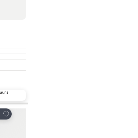
deauna
Adăugaţi la favorite
Adăugaţi la favorite
ribuiți
Distribuiți