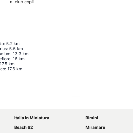
club copii
do
:
5.2
km
rius
:
5.5
km
adium
:
13.3
km
efiore
:
16
km
17.5
km
ico
:
17.6
km
Hartă extinsă
Italia in Miniatura
Rimini
Beach 62
Miramare