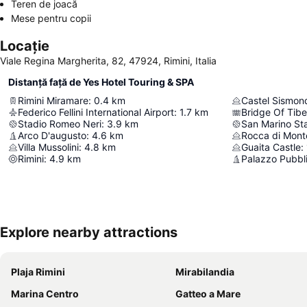
Teren de joacă
Mese pentru copii
Locație
Viale Regina Margherita, 82, 47924, Rimini, Italia
Distanță față de Yes Hotel Touring & SPA
Rimini Miramare
:
0.4
km
Castel Sismon
Federico Fellini International Airport
:
1.7
km
Bridge Of Tibe
Stadio Romeo Neri
:
3.9
km
San Marino St
Arco D'augusto
:
4.6
km
Rocca di Mont
Villa Mussolini
:
4.8
km
Guaita Castle
:
Rimini
:
4.9
km
Palazzo Pubbl
Explore nearby attractions
Plaja Rimini
Mirabilandia
Marina Centro
Gatteo a Mare