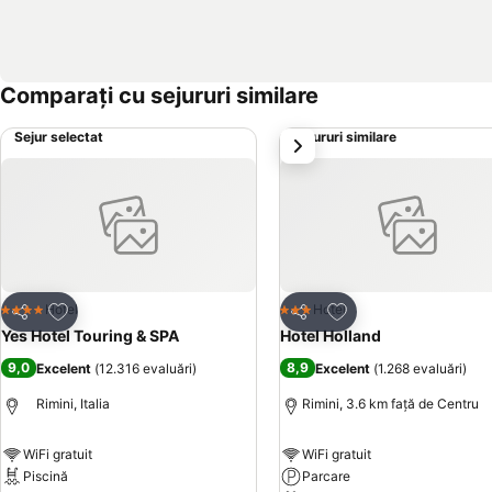
Comparați cu sejururi similare
Sejur selectat
Sejururi similare
următorul
Adăugaţi la favorite
Adăugaţi la favorite
Hotel
Hotel
4 Stele
3 Stele
Distribuiți
Distribuiți
Yes Hotel Touring & SPA
Hotel Holland
9,0
8,9
Excelent
(
12.316 evaluări
)
Excelent
(
1.268 evaluări
)
Rimini, Italia
Rimini, 3.6 km faţă de Centru
WiFi gratuit
WiFi gratuit
Piscină
Parcare