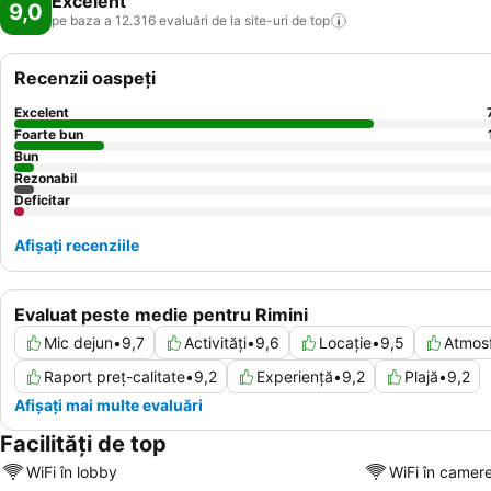
Excelent
9,0
pe baza a 12.316 evaluări de la site-uri de
top
Recenzii oaspeți
Excelent
Foarte bun
Bun
Rezonabil
Deficitar
Afișați recenziile
Evaluat peste medie pentru Rimini
Mic dejun
•
9,7
Activități
•
9,6
Locație
•
9,5
Atmos
Raport preț-calitate
•
9,2
Experiență
•
9,2
Plajă
•
9,2
Afișați mai multe evaluări
Facilități de top
WiFi în lobby
WiFi în camer