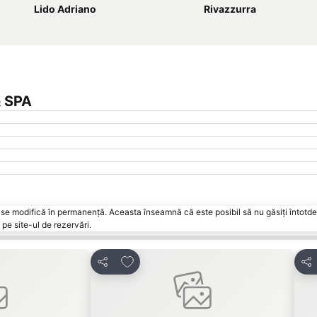
Lido Adriano
Rivazzurra
& SPA
vări se modifică în permanență. Aceasta înseamnă că este posibil să nu găsiți întot
pe site-ul de rezervări.
orite
Adăugaţi la favorite
Distribuiți
Dist