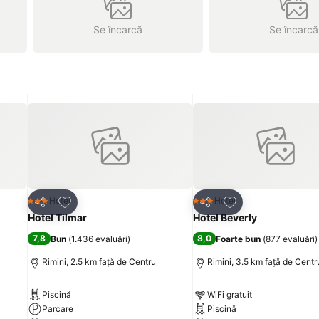
Se încarcă
Se încarcă
Adăugaţi la favorite
Adăugaţi la favori
Hotel
Hotel
3 Stele
3 Stele
Distribuiți
Distribuiți
Hotel Tilmar
Hotel Beverly
7,8
8,0
Bun
(
1.436 evaluări
)
Foarte bun
(
877 evaluări
)
Rimini, 2.5 km faţă de Centru
Rimini, 3.5 km faţă de Centr
Piscină
WiFi gratuit
Parcare
Piscină