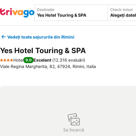
Destinație
Check-in/out
Alegeți date
Vedeți toate sejururile din Rimini
Yes Hotel Touring & SPA
Hotel
Excelent
(
12.316 evaluări
)
9,0
4 Stele
Viale Regina Margherita, 82, 47924, Rimini, Italia
Se încarcă