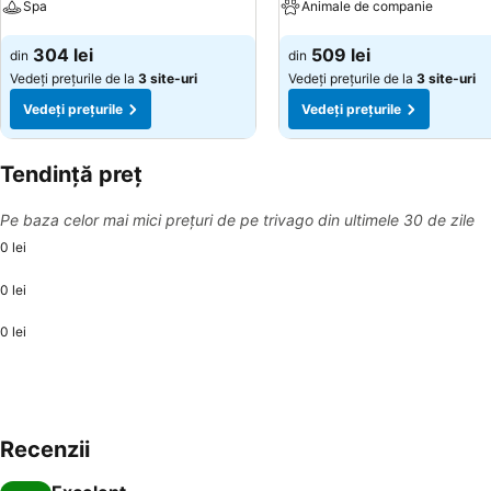
Spa
Animale de companie
Vedeți prețurile
Vedeți prețurile
304 lei
509 lei
din
din
Vedeți prețurile de la
3 site-uri
Vedeți prețurile de la
3 site-uri
Vedeți prețurile
Vedeți prețurile
Tendință preț
Pe baza celor mai mici prețuri de pe trivago din ultimele 30 de zile
0 lei
0 lei
0 lei
Recenzii