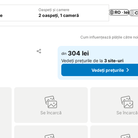
Oaspeți și camere
RO · lei
C
le
2 oaspeți, 1 cameră
Cum influențează plățile către noi
Adăugaţi la favorite
304 lei
din
Distribuiți
Vedeți prețurile de la
3 site-uri
Vedeți prețurile
Se încarcă
Se încarcă