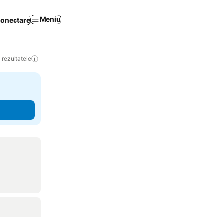
Meniu
onectare
 rezultatele