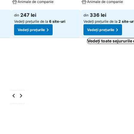
Animale de companie
Animale de companie
Vedeți prețurile
Vedeți prețurile
247 lei
336 lei
din
din
Vedeți prețurile de la
6 site-uri
Vedeți prețurile de la
2 site-ur
Vedeți prețurile
Vedeți prețurile
Vedeți toate sejururile 