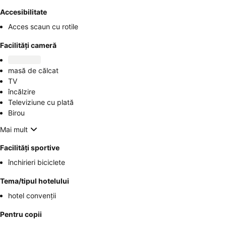
Accesibilitate
Acces scaun cu rotile
Facilități cameră
masă de călcat
TV
încălzire
Televiziune cu plată
Birou
Mai mult
Facilități sportive
închirieri biciclete
Tema/tipul hotelului
hotel convenții
Pentru copii