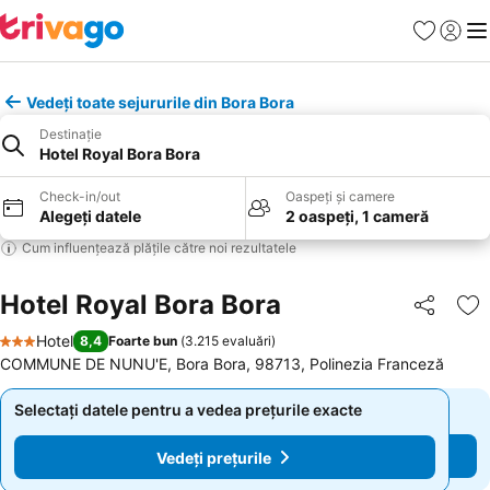
Favorite
Conect
Men
Vedeți toate sejururile din Bora Bora
Destinație
Hotel Royal Bora Bora
Check-in/out
Oaspeți și camere
Alegeți datele
2 oaspeți, 1 cameră
Cum influențează plățile către noi rezultatele
Hotel Royal Bora Bora
Distribuiți
Ad
Hotel
8,4
Foarte bun
(
3.215 evaluări
)
3 Stele
COMMUNE DE NUNU'E, Bora Bora, 98713, Polinezia Franceză
Selectați datele pentru a vedea prețurile exacte
Selectați datele pentru a vedea prețurile exacte
Vedeți prețurile
Vedeți prețurile