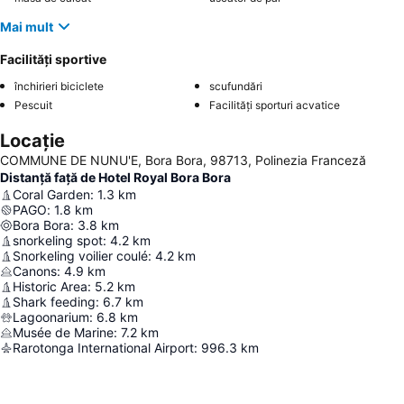
Mai mult
Facilități sportive
închirieri biciclete
scufundări
Pescuit
Facilități sporturi acvatice
Locație
COMMUNE DE NUNU'E, Bora Bora, 98713, Polinezia Franceză
Distanță față de Hotel Royal Bora Bora
Coral Garden
:
1.3
km
PAGO
:
1.8
km
Bora Bora
:
3.8
km
snorkeling spot
:
4.2
km
Snorkeling voilier coulé
:
4.2
km
Canons
:
4.9
km
Historic Area
:
5.2
km
Shark feeding
:
6.7
km
Lagoonarium
:
6.8
km
Musée de Marine
:
7.2
km
Rarotonga International Airport
:
996.3
km