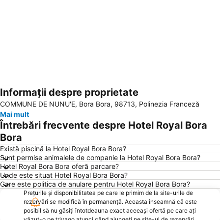
Informații despre proprietate
Hartă extinsă
COMMUNE DE NUNU'E, Bora Bora, 98713, Polinezia Franceză
Mai mult
Întrebări frecvente despre Hotel Royal Bora
Bora
Există piscină la Hotel Royal Bora Bora?
Sunt permise animalele de companie la Hotel Royal Bora Bora?
Hotel Royal Bora Bora oferă parcare?
Unde este situat Hotel Royal Bora Bora?
Care este politica de anulare pentru Hotel Royal Bora Bora?
Prețurile și disponibilitatea pe care le primim de la site-urile de
rezervări se modifică în permanență. Aceasta înseamnă că este
posibil să nu găsiți întotdeauna exact aceeași ofertă pe care ați
văzut-o pe trivago atunci când ajungeți pe site-ul de rezervări.