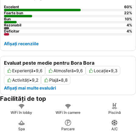
Excelent
60
%
Foarte bun
22
%
Bun
10
%
Rezonabil
4
%
Deficitar
4
%
Afișați recenziile
Evaluat peste medie pentru Bora Bora
Experiență
•
9,6
Atmosferă
•
9,6
Locație
•
9,3
Activități
•
9,2
Plajă
•
8,8
Afișați mai multe evaluări
Facilități de top
WiFi în lobby
WiFi în camere
Piscină
Spa
Parcare
A/C