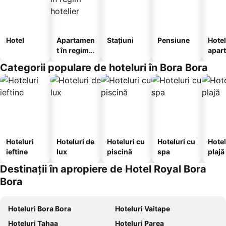
Hotel
Apartamen
Stațiuni
Pensiune
Hotel
t în regim
apar
hotelier
te
Categorii populare de hoteluri în Bora Bora
Hoteluri
Hoteluri de
Hoteluri cu
Hoteluri cu
Hotel
ieftine
lux
piscină
spa
plajă
Destinații în apropiere de Hotel Royal Bora
Bora
Hoteluri Bora Bora
Hoteluri Vaitape
Hoteluri Tahaa
Hoteluri Parea