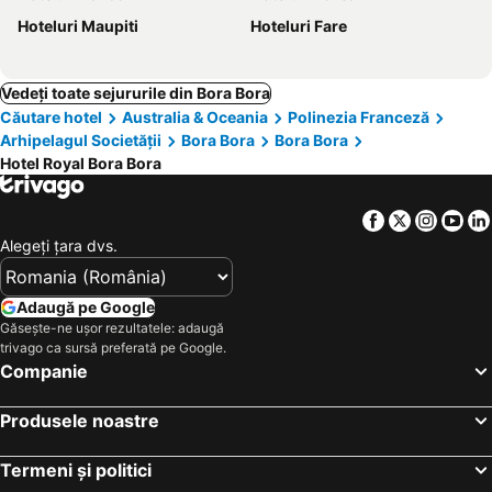
Hoteluri Maupiti
Hoteluri Fare
Vedeți toate sejururile din Bora Bora
Căutare hotel
Australia & Oceania
Polinezia Franceză
Arhipelagul Societății
Bora Bora
Bora Bora
Hotel Royal Bora Bora
Facebook
Twitter
Insta
Yo
Alegeţi ţara dvs.
Adaugă pe Google
Găsește-ne ușor rezultatele: adaugă
trivago ca sursă preferată pe Google.
Companie
Produsele noastre
Termeni și politici