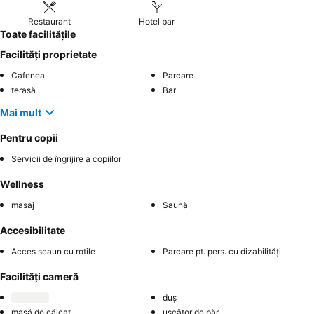
Restaurant
Hotel bar
Toate facilitățile
Facilități proprietate
Cafenea
Parcare
terasă
Bar
Mai mult
Pentru copii
Servicii de îngrijire a copiilor
Wellness
masaj
Saună
Accesibilitate
Acces scaun cu rotile
Parcare pt. pers. cu dizabilități
Facilități cameră
duș
masă de călcat
uscător de păr