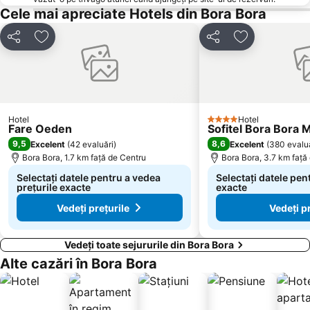
Cele mai apreciate Hotels din Bora Bora
Distribuiți
Adăugaţi la favorite
Distribuiți
Adăugaţi la f
Hotel
Hotel
4 Stele
Fare Oeden
Sofitel Bora Bora 
9,5
8,6
Excelent
(
42 evaluări
)
Excelent
(
380 evalu
Bora Bora, 1.7 km faţă de Centru
Bora Bora, 3.7 km faţă
Selectați datele pentru a vedea
Selectați datele pen
prețurile exacte
exacte
Vedeți prețurile
Vedeți pr
Vedeți toate sejururile din Bora Bora
Alte cazări în Bora Bora