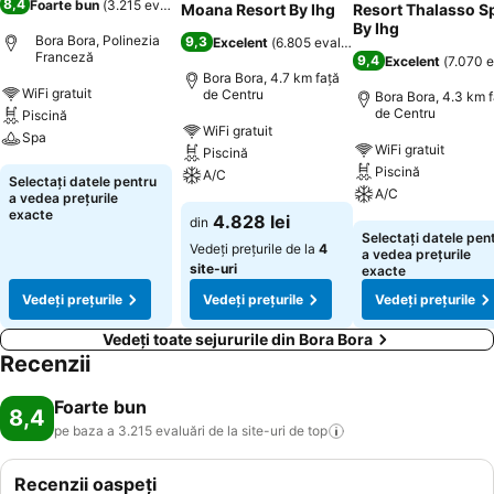
8,4
Foarte bun
(
3.215 evaluări
)
Moana Resort By Ihg
Resort Thalasso S
By Ihg
Bora Bora, Polinezia
9,3
Excelent
(
6.805 evaluări
)
Franceză
9,4
Excelent
(
7.070 e
Bora Bora, 4.7 km faţă
WiFi gratuit
de Centru
Bora Bora, 4.3 km f
de Centru
Piscină
WiFi gratuit
Spa
WiFi gratuit
Piscină
Piscină
A/C
Selectați datele pentru
A/C
a vedea prețurile
exacte
4.828 lei
din
Selectați datele pen
Vedeți prețurile de la
4
a vedea prețurile
site-uri
exacte
Vedeți prețurile
Vedeți prețurile
Vedeți prețurile
Vedeți toate sejururile din Bora Bora
Recenzii
Foarte bun
8,4
pe baza a 3.215 evaluări de la site-uri de
top
Recenzii oaspeți