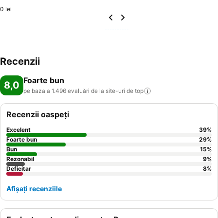
0 lei
Recenzii
Foarte bun
8,0
pe baza a 1.496 evaluări de la site-uri de
top
Recenzii oaspeți
Excelent
39
%
Foarte bun
29
%
Bun
15
%
Rezonabil
9
%
Deficitar
8
%
Afișați recenziile