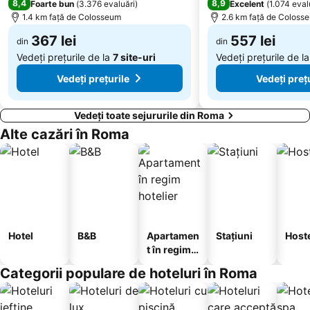
Gara Roma-Tiburtina
Ostiense
8,4
8,9
Foarte bun
(
3.376 evaluări
)
Excelent
(
1.074 eval
1.4 km faţă de Colosseum
2.6 km faţă de Coloss
Marconi Metro Station
Anagnina Metro Station
367 lei
557 lei
San Lorenzo in Lucina
din
San Luigi dei Francesi
din
Vedeți prețurile de la
7 site-uri
Vedeți prețurile de l
Vedeți prețurile
Vedeți preț
Vedeți toate sejururile din Roma
Alte cazări în Roma
Hotel
B&B
Apartamen
Stațiuni
Host
t în regim
hotelier
Categorii populare de hoteluri în Roma