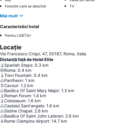
Ferestre care se deschid
TV
Mai mult
Caracteristici hotel
Pentru LGBTQ+
Locație
Via Francesco Crispi, 47, 00187, Roma, Italia
Distanță față de Hotel Elite
Spanish Steps
:
0.3
km
Roma
:
0.4
km
Trevi Fountain
:
0.4
km
Pantheon
:
1
km
Cavour
:
1.2
km
Basilica Of Saint Mary Major
:
1.3
km
Roman Forum
:
1.4
km
Colosseum
:
1.6
km
Castelul Sant'angelo
:
1.6
km
Sistine Chapel
:
2.6
km
Basilica Of Saint John Lateran
:
2.6
km
Rome Ciampino Airport
:
14.7
km