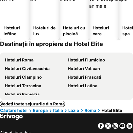
Hoteluri
Hoteluri de
Hoteluri cu
Hoteluri
Hotel
ieftine
lux
piscină
care
spa
acceptă
Destinații în apropiere de Hotel Elite
animale
Hoteluri Roma
Hoteluri Fiumicino
Hoteluri Civitavecchia
Hoteluri Vatican
Hoteluri Ciampino
Hoteluri Frascati
Hoteluri Terracina
Hoteluri Latina
Hoteluri Pomezia
Vedeți toate sejururile din Roma
Căutare hotel
Europa
Italia
Lazio
Roma
Hotel Elite
Facebook
Twitter
Insta
Yo
Alegeţi ţara dvs.