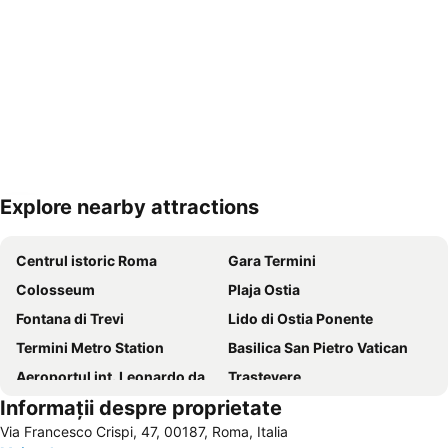
Explore nearby attractions
Hartă extinsă
Centrul istoric Roma
Gara Termini
Colosseum
Plaja Ostia
Fontana di Trevi
Lido di Ostia Ponente
Termini Metro Station
Basilica San Pietro Vatican
Aeroportul int. Leonardo da Vinci Fiumicino
Trastevere
Informații despre proprietate
Muzeul Vatican
Torvaianica
Via Francesco Crispi, 47, 00187, Roma, Italia
Bazilica Santa Maria Maggiore
Aeroportul Roma Ciampino