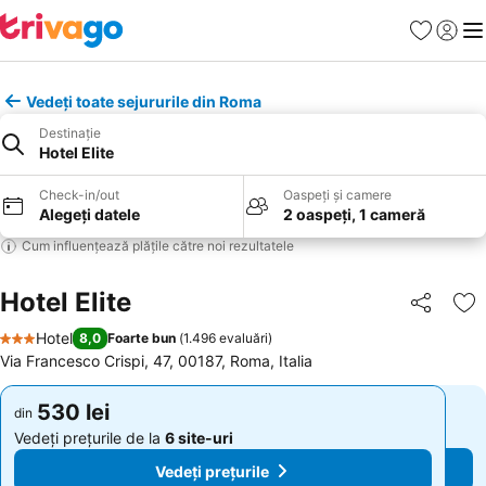
Favorite
Conect
Men
Vedeți toate sejururile din Roma
Destinație
Hotel Elite
Check-in/out
Oaspeți și camere
Alegeți datele
2 oaspeți, 1 cameră
Cum influențează plățile către noi rezultatele
Hotel Elite
Distribuiți
Ad
Hotel
8,0
Foarte bun
(
1.496 evaluări
)
3 Stele
Via Francesco Crispi, 47, 00187, Roma, Italia
530 lei
530 lei
din
din
Vedeți prețurile de la
6 site-uri
Vedeți prețurile de la
6 site-uri
Vedeți prețurile
Vedeți prețurile