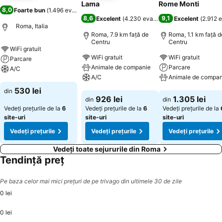
Lama
Rome Monti
8,0
Foarte bun
(
1.496 evaluări
)
8,6
9,1
Excelent
(
4.230 evaluări
)
Excelent
(
2.912 e
Roma, Italia
Roma, 7.9 km faţă de
Roma, 1.1 km faţă d
Centru
Centru
WiFi gratuit
WiFi gratuit
WiFi gratuit
Parcare
Animale de companie
Parcare
A/C
A/C
Animale de compan
Vedeți prețurile
530 lei
din
Vedeți prețurile
Vedeți prețurile
926 lei
1.305 lei
din
din
Vedeți prețurile de la
6
Vedeți prețurile de la
6
Vedeți prețurile de la
site-uri
site-uri
site-uri
Vedeți prețurile
Vedeți prețurile
Vedeți prețurile
Vedeți toate sejururile din Roma
Tendință preț
Pe baza celor mai mici prețuri de pe trivago din ultimele 30 de zile
0 lei
0 lei