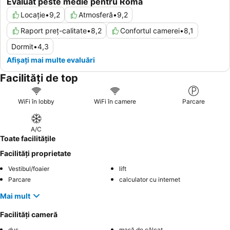
Evaluat peste medie pentru Roma
Locație
•
9,2
Atmosferă
•
9,2
Raport preț-calitate
•
8,2
Confortul camerei
•
8,1
Dormit
•
4,3
Afișați mai multe evaluări
Facilități de top
WiFi în lobby
WiFi în camere
Parcare
A/C
Toate facilitățile
Facilități proprietate
Vestibul/foaier
lift
Parcare
calculator cu internet
Mai mult
Facilități cameră
duș
masă de călcat