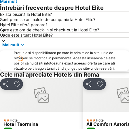
Mai mult
La Santa Sede
Prati
Întrebări frecvente despre Hotel Elite
Stadionul Olimpic Roma
San Giovanni
Există piscină la Hotel Elite?
Sunt permise animalele de companie la Hotel Elite?
Ospedale Pediatrico Bambino Gesù
Piața Spaniei și Treptele Spaniole
Hotel Elite oferă parcare?
Panteonul
Ostia
Care este ora de check-in și check-out la Hotel Elite?
Unde este situat Hotel Elite?
Borghesiana
Biserica Sf. Petru
Mai mult
Castel Sant'Angelo
Policlinico Gemelli
Prețurile și disponibilitatea pe care le primim de la site-urile de
Basilica di San Paolo Fuori le Mura
Lido di Ostia Levante
rezervări se modifică în permanență. Aceasta înseamnă că este
Zoomarine
Trevi
posibil să nu găsiți întotdeauna exact aceeași ofertă pe care ați
văzut-o pe trivago atunci când ajungeți pe site-ul de rezervări.
Via Nazionale
Casitas del Ángel
Cele mai apreciate Hotels din Roma
Portul Roma
Castello di Santa Severa
Distribuiți
Adăugaţi la favorite
Distribuiți
Adăugaţi la f
Monti
Piața Veneția
Palazzetto dello Sport
Borgo Antico
Piazza Barberini
Spagna Metro Station
Esquilino
Piața Poporului
Hotel
Hotel
Villa Borghese
Gara Ostiense Roma
2 Stele
3 Stele
Hotel Taormina
All Comfort Astori