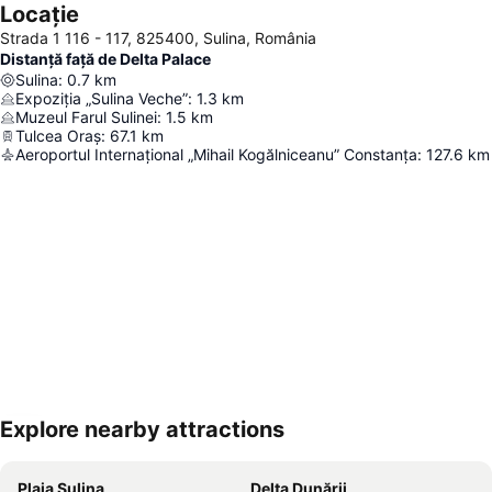
Locație
Strada 1 116 - 117, 825400, Sulina, România
Distanță față de Delta Palace
Sulina
:
0.7
km
Expoziția „Sulina Veche”
:
1.3
km
Muzeul Farul Sulinei
:
1.5
km
Tulcea Oraș
:
67.1
km
Aeroportul Internațional „Mihail Kogălniceanu” Constanța
:
127.6
km
Explore nearby attractions
Hartă extinsă
Plaja Sulina
Delta Dunării