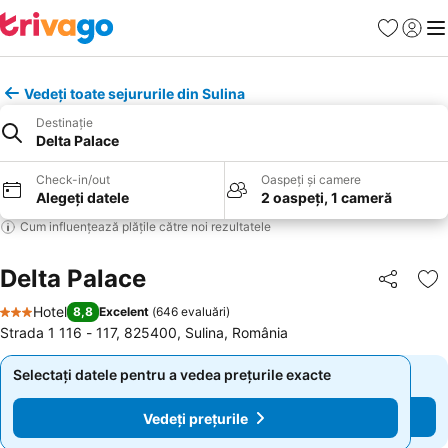
Favorite
Conect
Men
Vedeți toate sejururile din Sulina
Destinație
Delta Palace
Check-in/out
Oaspeți și camere
Alegeți datele
2 oaspeți, 1 cameră
Cum influențează plățile către noi rezultatele
Delta Palace
Distribuiți
Ad
Hotel
8,8
Excelent
(
646 evaluări
)
3 Stele
Strada 1 116 - 117, 825400, Sulina, România
Selectați datele pentru a vedea prețurile exacte
Selectați datele pentru a vedea prețurile exacte
Vedeți prețurile
Vedeți prețurile