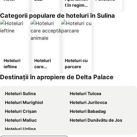
t în regim
hotelier
Categorii populare de hoteluri în Sulina
Hoteluri
Hoteluri
Hoteluri cu
ieftine
care
parcare
acceptă
Destinații în apropiere de Delta Palace
animale
Hoteluri Sulina
Hoteluri Tulcea
Hoteluri Murighiol
Hoteluri Jurilovca
Hoteluri Crişan
Hoteluri Babadag
Hoteluri Maliuc
Hoteluri Dunăvătu de Jos
Hoteluri Uzlina