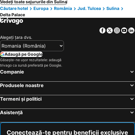
Vedeți toate sejururile din Sulina
Căutare hotel
Europa
România
Jud. Tulcea
Sulina
Delta Palace
Facebook
Twitter
Insta
Yo
Alegeţi ţara dvs.
Adaugă pe Google
Găsește-ne ușor rezultatele: adaugă
trivago ca sursă preferată pe Google.
Companie
Produsele noastre
Termeni și politici
Asistență
Conectează-te pentru beneficii exclusive