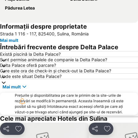
Pădurea Letea
Informații despre proprietate
Strada 1 116 - 117, 825400, Sulina, România
Mai mult
Întrebări frecvente despre Delta Palace
Există piscină la Delta Palace?
Sunt permise animalele de companie la Delta Palace?
Delta Palace oferă parcare?
Care este ora de check-in și check-out la Delta Palace?
Unde este situat Delta Palace?
Mai mult
Prețurile și disponibilitatea pe care le primim de la site-urile de
rezervări se modifică în permanență. Aceasta înseamnă că este
posibil să nu găsiți întotdeauna exact aceeași ofertă pe care ați
văzut-o pe trivago atunci când ajungeți pe site-ul de rezervări.
Cele mai apreciate Hotels din Sulina
Distribuiți
Adăugaţi la favorite
Distribuiți
Adăugaţi la f