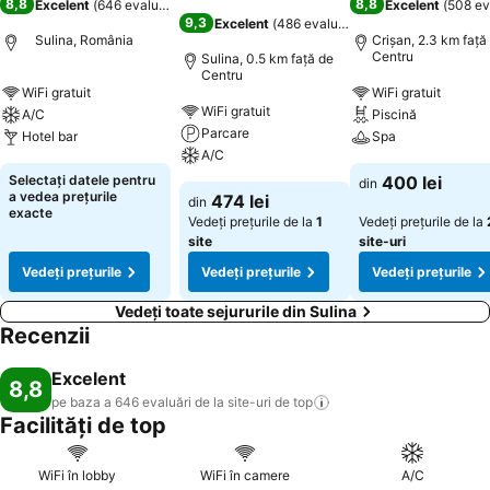
8,8
8,8
Excelent
(
646 evaluări
)
Excelent
(
508 ev
9,3
Excelent
(
486 evaluări
)
Sulina, România
Crişan, 2.3 km faţă
Centru
Sulina, 0.5 km faţă de
Centru
WiFi gratuit
WiFi gratuit
WiFi gratuit
A/C
Piscină
Parcare
Hotel bar
Spa
A/C
Selectați datele pentru
400 lei
din
a vedea prețurile
474 lei
din
exacte
Vedeți prețurile de la
1
Vedeți prețurile de la
site
site-uri
Vedeți prețurile
Vedeți prețurile
Vedeți prețurile
Vedeți toate sejururile din Sulina
Recenzii
Excelent
8,8
pe baza a 646 evaluări de la site-uri de
top
Facilități de top
WiFi în lobby
WiFi în camere
A/C