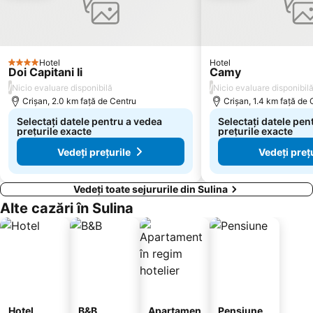
Hotel
Hotel
4 Stele
Doi Capitani Ii
Camy
/
/
Nicio evaluare disponibilă
Nicio evaluare disponibil
Crişan, 2.0 km faţă de Centru
Crişan, 1.4 km faţă de 
Selectați datele pentru a vedea
Selectați datele pen
prețurile exacte
prețurile exacte
Vedeți prețurile
Vedeți preț
Vedeți toate sejururile din Sulina
Alte cazări în Sulina
Hotel
B&B
Apartamen
Pensiune