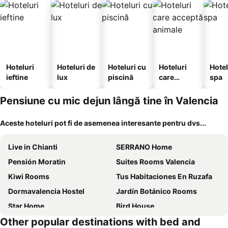
Hoteluri
Hoteluri de
Hoteluri cu
Hoteluri
Hotel
ieftine
lux
piscină
care
spa
acceptă
animale
Pensiune cu mic dejun lângă tine în Valencia
Aceste hoteluri pot fi de asemenea interesante pentru dvs...
Live in Chianti
SERRANO Home
Pensión Moratin
Suites Rooms Valencia
Kiwi Rooms
Tus Habitaciones En Ruzafa
Dormavalencia Hostel
Jardín Botánico Rooms
Star Home
Bird House
Other popular destinations with bed and
Cozy Rooms - Jacuzzi Para 2
B&B El Mercat