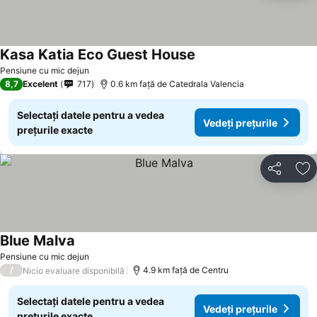
Kasa Katia Eco Guest House
Vedeți prețurile
Pensiune cu mic dejun
8,7
Excelent
717
0.6 km faţă de Catedrala Valencia
Selectați datele pentru a vedea
Vedeți prețurile
prețurile exacte
Distribuiți
Ad
Blue Malva
Vedeți prețurile
Pensiune cu mic dejun
/
4.9 km faţă de Centru
Nicio evaluare disponibilă
Selectați datele pentru a vedea
Vedeți prețurile
prețurile exacte