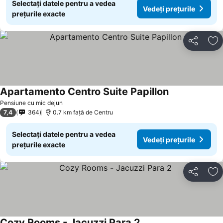
Selectați datele pentru a vedea
Vedeți prețurile
prețurile exacte
Distribuiți
Ad
Apartamento Centro Suite Papillon
Vedeți prețuril
Pensiune cu mic dejun
7,4
364
0.7 km faţă de Centru
Selectați datele pentru a vedea
Vedeți prețurile
prețurile exacte
Distribuiți
Ad
Cozy Rooms - Jacuzzi Para 2