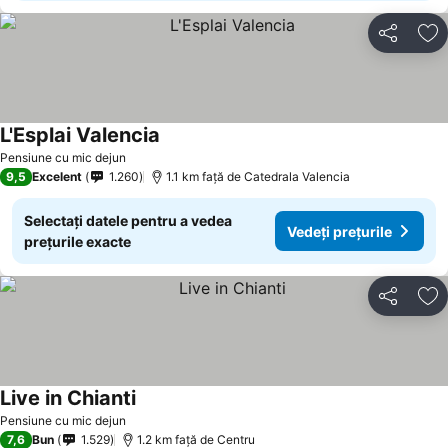
Distribuiți
Ad
L'Esplai Valencia
Vedeți prețurile
Pensiune cu mic dejun
9,5
Excelent
1.260
1.1 km faţă de Catedrala Valencia
Selectați datele pentru a vedea
Vedeți prețurile
prețurile exacte
Distribuiți
Ad
Live in Chianti
Vedeți prețurile
Pensiune cu mic dejun
7,6
Bun
1.529
1.2 km faţă de Centru