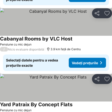
Distribuiți
Ad
Cabanyal Rooms by VLC Host
Vedeți prețurile
Pensiune cu mic dejun
/
3.9 km faţă de Centru
Nicio evaluare disponibilă
Selectați datele pentru a vedea
Vedeți prețurile
prețurile exacte
Distribuiți
Ad
Yard Patraix By Concept Flats
Vedeți prețurile
Pensiune cu mic dejun