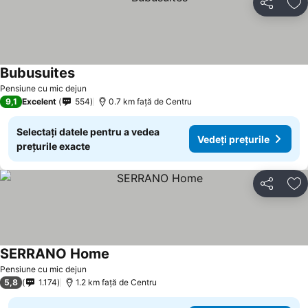
Distribuiți
Ad
Bubusuites
Vedeți prețurile
Pensiune cu mic dejun
9,1
Excelent
554
0.7 km faţă de Centru
Selectați datele pentru a vedea
Vedeți prețurile
prețurile exacte
Distribuiți
Ad
SERRANO Home
Vedeți prețurile
Pensiune cu mic dejun
5,8
1.174
1.2 km faţă de Centru