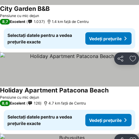
City Garden B&B
Vedeți prețurile
Pensiune cu mic dejun
8,7
Excelent
1.037
1.4 km faţă de Centru
Selectați datele pentru a vedea
Vedeți prețurile
prețurile exacte
Distribuiți
Ad
Holiday Apartment Patacona Beach
Vedeți prețur
Pensiune cu mic dejun
8,6
Excelent
126
4.7 km faţă de Centru
Selectați datele pentru a vedea
Vedeți prețurile
prețurile exacte