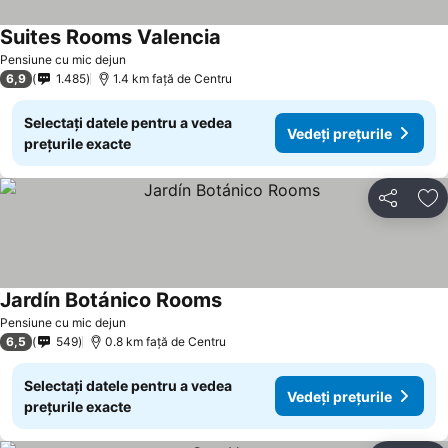
Suites Rooms Valencia
Vedeți prețurile
Pensiune cu mic dejun
6,9
1.485
1.4 km faţă de Centru
Selectați datele pentru a vedea
Vedeți prețurile
prețurile exacte
Distribuiți
Ad
Jardín Botánico Rooms
Vedeți prețurile
Pensiune cu mic dejun
6,5
549
0.8 km faţă de Centru
Selectați datele pentru a vedea
Vedeți prețurile
prețurile exacte