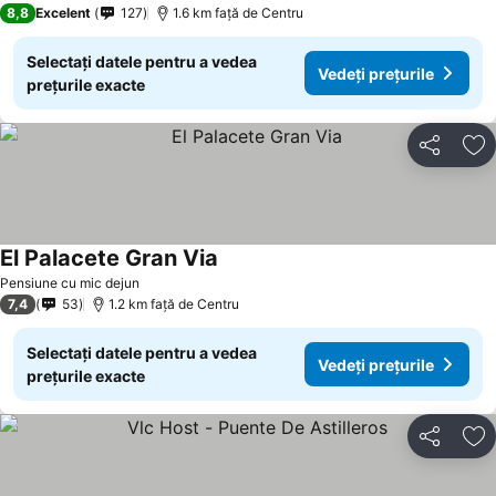
8,8
Excelent
127
1.6 km faţă de Centru
Selectați datele pentru a vedea
Vedeți prețurile
prețurile exacte
Distribuiți
Ad
El Palacete Gran Via
Vedeți prețurile
Pensiune cu mic dejun
7,4
53
1.2 km faţă de Centru
Selectați datele pentru a vedea
Vedeți prețurile
prețurile exacte
Distribuiți
Ad