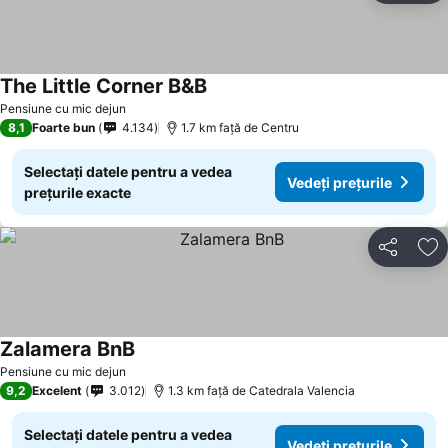
The Little Corner B&B
Vedeți prețurile
Pensiune cu mic dejun
8,1
Foarte bun
4.134
1.7 km faţă de Centru
Selectați datele pentru a vedea
Vedeți prețurile
prețurile exacte
Distribuiți
Ad
Zalamera BnB
Vedeți prețurile
Pensiune cu mic dejun
9,2
Excelent
3.012
1.3 km faţă de Catedrala Valencia
Selectați datele pentru a vedea
Vedeți prețurile