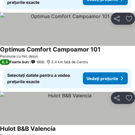
prețurile exacte
Distribuiți
Ad
Optimus Comfort Campoamor 101
Vedeți prețuril
Pensiune cu mic dejun
8,3
Foarte bun
669
3.4 km faţă de Centru
Selectați datele pentru a vedea
Vedeți prețurile
prețurile exacte
Distribuiți
Ad
Hulot B&B Valencia
Vedeți prețurile