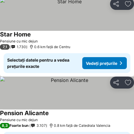
Distribuiți
Ad
Star Home
Vedeți prețurile
Pensiune cu mic dejun
7,1
1.730
0.6 km faţă de Centru
Selectați datele pentru a vedea
Vedeți prețurile
prețurile exacte
Distribuiți
Ad
Pension Alicante
Vedeți prețurile
Pensiune cu mic dejun
8,3
Foarte bun
3.107
0.8 km faţă de Catedrala Valencia