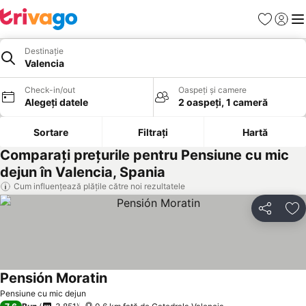
Favorite
Conect
Men
Destinație
Valencia
Check-in/out
Oaspeți și camere
Alegeți datele
2 oaspeți, 1 cameră
Sortare
Filtrați
Hartă
Comparați prețurile pentru Pensiune cu mic
dejun în Valencia, Spania
Cum influențează plățile către noi rezultatele
Distribuiți
Ad
Pensión Moratin
Vedeți prețurile
Pensiune cu mic dejun