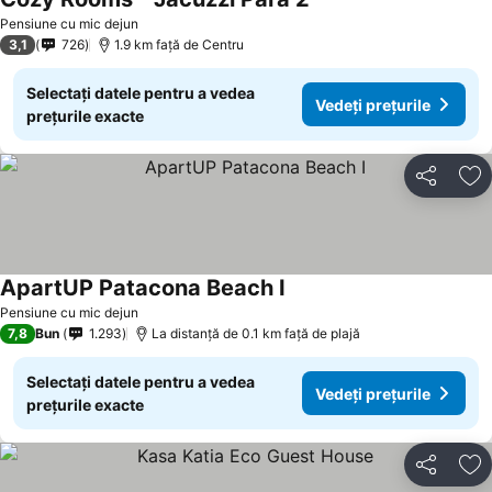
Vedeți prețurile
Pensiune cu mic dejun
3,1
726
1.9 km faţă de Centru
Selectați datele pentru a vedea
Vedeți prețurile
prețurile exacte
Distribuiți
Ad
ApartUP Patacona Beach I
Vedeți prețurile
Pensiune cu mic dejun
7,8
Bun
1.293
La distanță de 0.1 km față de plajă
Selectați datele pentru a vedea
Vedeți prețurile
prețurile exacte
Distribuiți
Ad