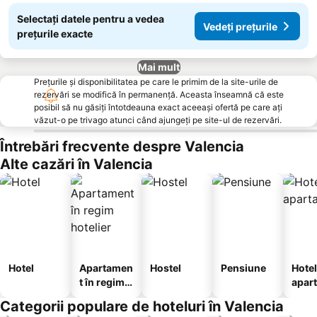
Selectați datele pentru a vedea
Vedeți prețurile
prețurile exacte
Mai mult
Prețurile și disponibilitatea pe care le primim de la site-urile de
rezervări se modifică în permanență. Aceasta înseamnă că este
posibil să nu găsiți întotdeauna exact aceeași ofertă pe care ați
văzut-o pe trivago atunci când ajungeți pe site-ul de rezervări.
Întrebări frecvente despre Valencia
Alte cazări în Valencia
Hotel
Apartamen
Hostel
Pensiune
Hotel
t în regim
apar
hotelier
te
Categorii populare de hoteluri în Valencia