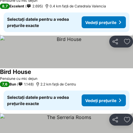
Pensiune cu mic dejun
8,7
Excelent
2.695
0.4 km faţă de Catedrala Valencia
Selectați datele pentru a vedea
Vedeți prețurile
prețurile exacte
Distribuiți
Ad
Bird House
Vedeți prețurile
Pensiune cu mic dejun
7,6
Bun
1.148
2.2 km faţă de Centru
Selectați datele pentru a vedea
Vedeți prețurile
prețurile exacte
Distribuiți
Ad