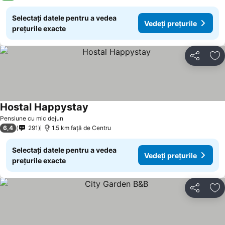
Selectați datele pentru a vedea
Vedeți prețurile
prețurile exacte
Distribuiți
Ad
Hostal Happystay
Vedeți prețurile
Pensiune cu mic dejun
6,4
291
1.5 km faţă de Centru
Selectați datele pentru a vedea
Vedeți prețurile
prețurile exacte
Distribuiți
Ad