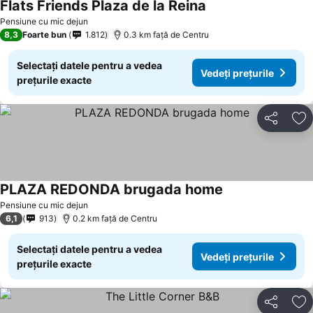
Flats Friends Plaza de la Reina
Vedeți prețurile
Pensiune cu mic dejun
8,3
Foarte bun
1.812
0.3 km faţă de Centru
Selectați datele pentru a vedea
Vedeți prețurile
prețurile exacte
Distribuiți
Ad
PLAZA REDONDA brugada home
Vedeți prețurile
Pensiune cu mic dejun
6,1
913
0.2 km faţă de Centru
Selectați datele pentru a vedea
Vedeți prețurile
prețurile exacte
Distribuiți
Ad