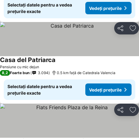
Selectați datele pentru a vedea
Vedeți prețurile
prețurile exacte
Distribuiți
Ad
Casa del Patriarca
Vedeți prețurile
Pensiune cu mic dejun
8,2
Foarte bun
3.094
0.5 km faţă de Catedrala Valencia
Selectați datele pentru a vedea
Vedeți prețurile
prețurile exacte
Distribuiți
Ad