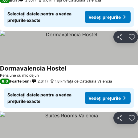
7,6
Bun
3.851
0.6 km faţă de Catedrala Valencia
Selectați datele pentru a vedea
Vedeți prețurile
prețurile exacte
Distribuiți
Ad
Dormavalencia Hostel
Vedeți prețurile
Pensiune cu mic dejun
8,0
Foarte bun
2.611
1.8 km faţă de Catedrala Valencia
Selectați datele pentru a vedea
Vedeți prețurile
prețurile exacte
Distribuiți
Ad