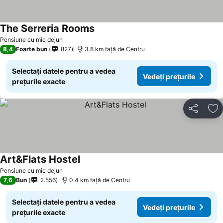
The Serreria Rooms
Vedeți prețurile
Pensiune cu mic dejun
8,4
Foarte bun
827
3.8 km faţă de Centru
Selectați datele pentru a vedea
Vedeți prețurile
prețurile exacte
Distribuiți
Ad
Art&Flats Hostel
Vedeți prețurile
Pensiune cu mic dejun
7,6
Bun
2.556
0.4 km faţă de Centru
Selectați datele pentru a vedea
Vedeți prețurile
prețurile exacte