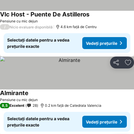
Vlc Host - Puente De Astilleros
Vedeți prețurile
Pensiune cu mic dejun
/
4.6 km faţă de Centru
Nicio evaluare disponibilă
Selectați datele pentru a vedea
Vedeți prețurile
prețurile exacte
Distribuiți
Ad
Almirante
Vedeți prețurile
Pensiune cu mic dejun
8,5
Excelent
28
0.2 km faţă de Catedrala Valencia
Selectați datele pentru a vedea
Vedeți prețurile
prețurile exacte