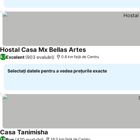
Hostal Casa Mx Bellas Artes
Excelent
(903 evaluări)
8,7
0.6 km faţă de Centru
Selectați datele pentru a vedea prețurile exacte
Casa Tanimisha
Bun
(470 evaluări)
7,9
16.0 km faţă de Centru