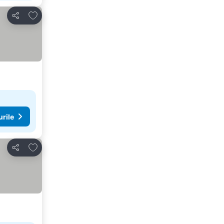
Adăugaţi la favorite
Distribuiți
urile
Adăugaţi la favorite
Distribuiți