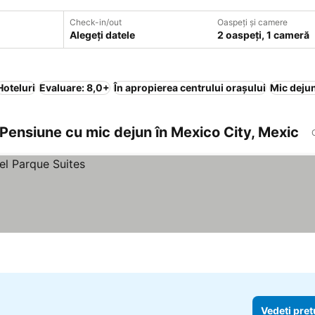
Check-in/out
Oaspeți și camere
Alegeți datele
2 oaspeți, 1 cameră
Hoteluri
Evaluare: 8,0+
În apropierea centrului orașului
Mic dejun
 Pensiune cu mic dejun în Mexico City, Mexic
Vedeți preț