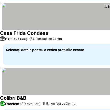
Casa Frida Condesa
(285 evaluări)
6,2
5.1 km faţă de Centru
Selectați datele pentru a vedea prețurile exacte
Colibrí B&B
Excelent
(89 evaluări)
8,9
5.1 km faţă de Centru