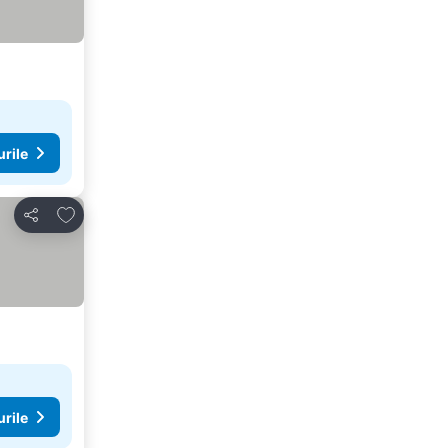
urile
Adăugaţi la favorite
Distribuiți
urile