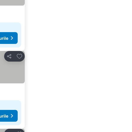
urile
Adăugaţi la favorite
Distribuiți
urile