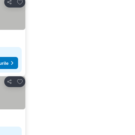
Adăugaţi la favorite
Distribuiți
urile
Adăugaţi la favorite
Distribuiți