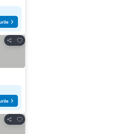
urile
Adăugaţi la favorite
Distribuiți
urile
Adăugaţi la favorite
Distribuiți