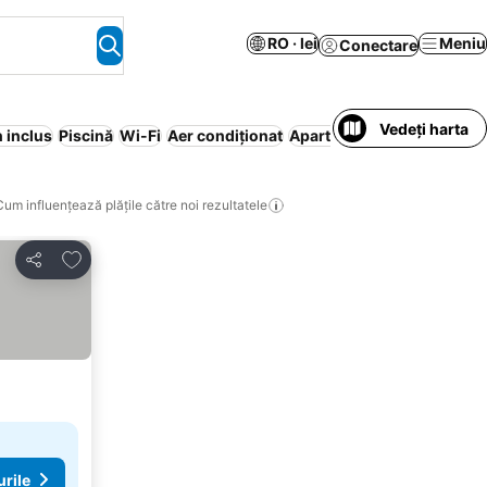
RO · lei
Meniu
Conectare
Vedeți harta
 inclus
Piscină
Wi-Fi
Aer condiționat
Apartament în regim hoteli
Cum influențează plățile către noi rezultatele
Adăugaţi la favorite
Distribuiți
urile