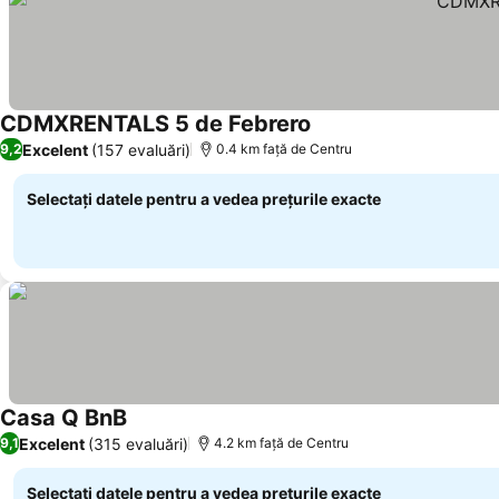
CDMXRENTALS 5 de Febrero
Excelent
(157 evaluări)
9,2
0.4 km faţă de Centru
Selectați datele pentru a vedea prețurile exacte
Casa Q BnB
Excelent
(315 evaluări)
9,1
4.2 km faţă de Centru
Selectați datele pentru a vedea prețurile exacte