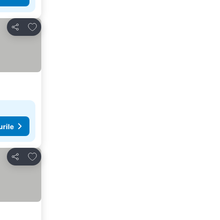
Adăugaţi la favorite
Distribuiți
urile
Adăugaţi la favorite
Distribuiți