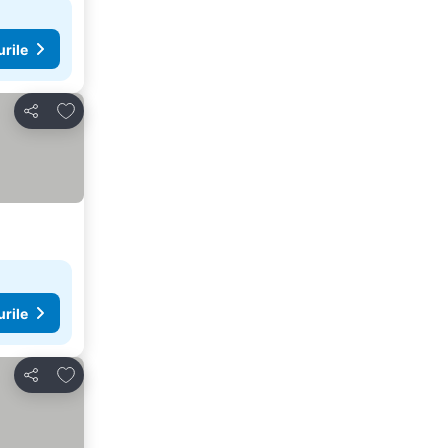
urile
Adăugaţi la favorite
Distribuiți
urile
Adăugaţi la favorite
Distribuiți