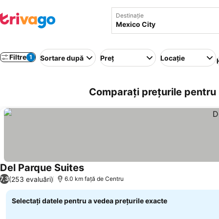
Destinație
Filtre
1
Sortare după
Preț
Locație
Comparați prețurile pentru
Del Parque Suites
(253 evaluări)
7,3
6.0 km faţă de Centru
Selectați datele pentru a vedea prețurile exacte