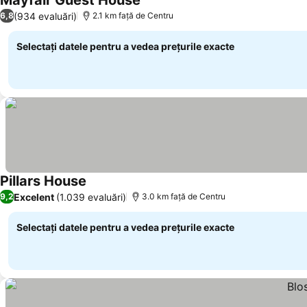
Mayfair Guest House
Vedeți prețurile
(934 evaluări)
6,8
2.1 km faţă de Centru
Selectați datele pentru a vedea prețurile exacte
Pillars House
Vedeți prețurile
Excelent
(1.039 evaluări)
9,2
3.0 km faţă de Centru
Selectați datele pentru a vedea prețurile exacte