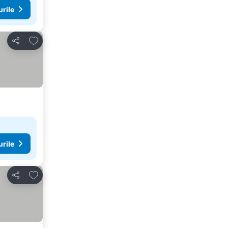
urile
Adăugaţi la favorite
Distribuiți
urile
Adăugaţi la favorite
Distribuiți