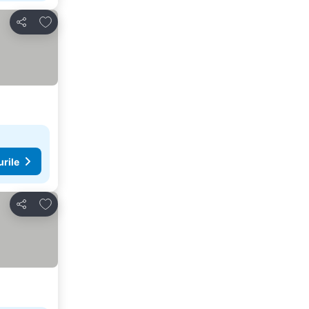
Adăugaţi la favorite
Distribuiți
urile
Adăugaţi la favorite
Distribuiți