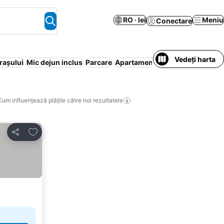
RO · lei
Meniu
Conectare
Vedeți harta
rașului
Mic dejun inclus
Parcare
Apartament în regim hotelier
Wi
Cum influențează plățile către noi rezultatele
Adăugaţi la favorite
Distribuiți