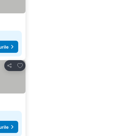
urile
Adăugaţi la favorite
Distribuiți
urile