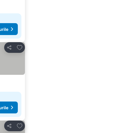
urile
Adăugaţi la favorite
Distribuiți
urile
Adăugaţi la favorite
Distribuiți