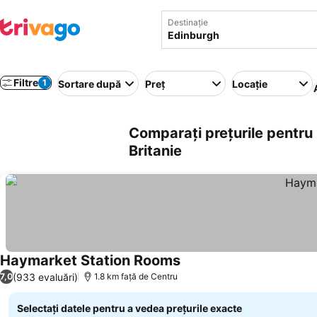
Destinație
Filtre
1
Sortare după
Preț
Locație
Comparați prețurile pentru
Britanie
Haymarket Station Rooms
Vedeți prețurile
(933 evaluări)
7,0
1.8 km faţă de Centru
Selectați datele pentru a vedea prețurile exacte