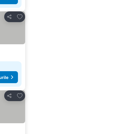
Adăugaţi la favorite
Distribuiți
urile
Adăugaţi la favorite
Distribuiți