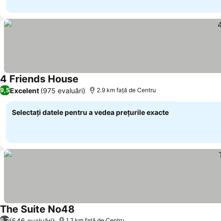
4 Friends House
Vedeți prețurile
Excelent
(975 evaluări)
9,5
2.9 km faţă de Centru
Selectați datele pentru a vedea prețurile exacte
The Suite No48
Vedeți prețurile
(546 evaluări)
6,7
1.2 km faţă de Centru