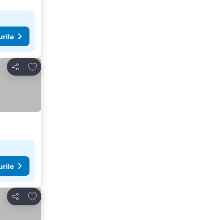
urile
Adăugaţi la favorite
Distribuiți
urile
Adăugaţi la favorite
Distribuiți