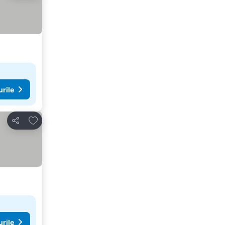
urile
Adăugaţi la favorite
Distribuiți
urile