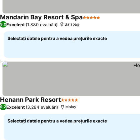
Mandarin Bay Resort & Spa
5 Stele
Vedeți prețurile
Excelent
(1.880 evaluări)
9,0
Balabag
Selectați datele pentru a vedea prețurile exacte
Henann Park Resort
5 Stele
Vedeți prețurile
Excelent
(3.284 evaluări)
9,2
Malay
Selectați datele pentru a vedea prețurile exacte