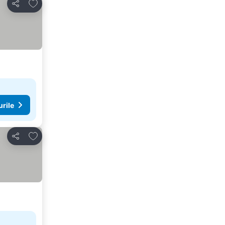
Adăugaţi la favorite
Distribuiți
urile
Adăugaţi la favorite
Distribuiți