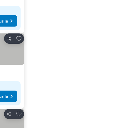
urile
Adăugaţi la favorite
Distribuiți
urile
Adăugaţi la favorite
Distribuiți