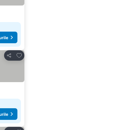
urile
Adăugaţi la favorite
Distribuiți
urile