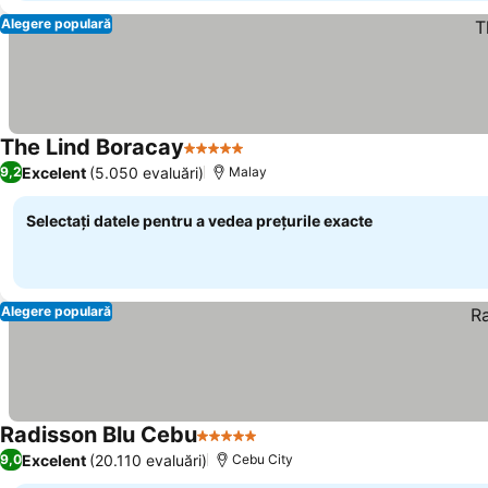
Alegere populară
The Lind Boracay
5 Stele
Vedeți prețurile
Excelent
(5.050 evaluări)
9,2
Malay
Selectați datele pentru a vedea prețurile exacte
Alegere populară
Radisson Blu Cebu
5 Stele
Vedeți prețurile
Excelent
(20.110 evaluări)
9,0
Cebu City