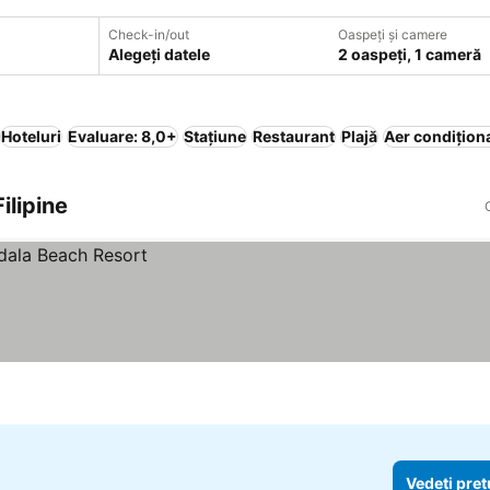
Check-in/out
Oaspeți și camere
Alegeți datele
2 oaspeți, 1 cameră
Hoteluri
Evaluare: 8,0+
Stațiune
Restaurant
Plajă
Aer condițion
ilipine
Vedeți preț