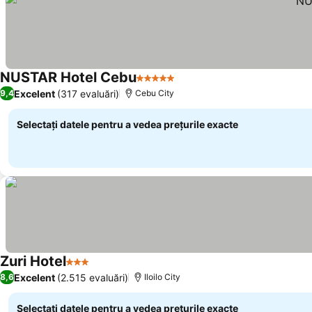
NUSTAR Hotel Cebu
5 Stele
Vedeți prețurile
Excelent
(317 evaluări)
9,4
Cebu City
Selectați datele pentru a vedea prețurile exacte
Zuri Hotel
3 Stele
Vedeți prețurile
Excelent
(2.515 evaluări)
8,6
Iloilo City
Selectați datele pentru a vedea prețurile exacte