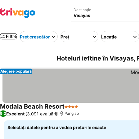
Destinație
Filtre
Preț crescător
Preț
Locație
Hoteluri ieftine în Visayas, F
Alegere populară
Modala Beach Resort
4 Stele
Vedeți prețurile
Excelent
(3.091 evaluări)
9,3
Panglao
Selectați datele pentru a vedea prețurile exacte