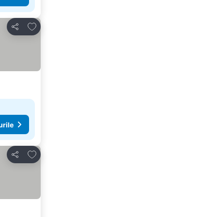
Adăugaţi la favorite
Distribuiți
urile
Adăugaţi la favorite
Distribuiți