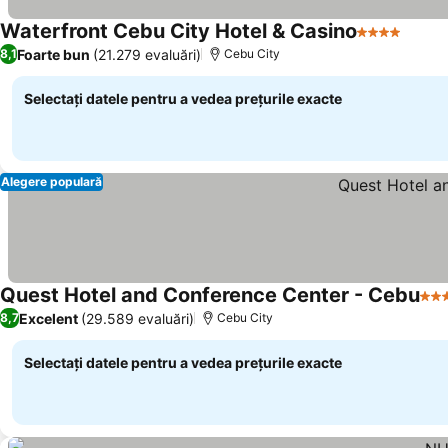
Waterfront Cebu City Hotel & Casino
4 Stele
Vedeți
Foarte bun
(21.279 evaluări)
8,1
Cebu City
Selectați datele pentru a vedea prețurile exacte
Alegere populară
Quest Hotel and Conference Center - Cebu
3 S
Excelent
(29.589 evaluări)
8,7
Cebu City
Selectați datele pentru a vedea prețurile exacte