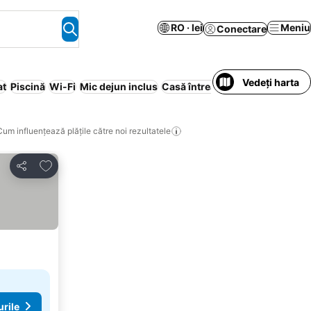
RO · lei
Meniu
Conectare
Vedeți harta
at
Piscină
Wi-Fi
Mic dejun inclus
Casă întreagă/Apartament într
Cum influențează plățile către noi rezultatele
Adăugaţi la favorite
Distribuiți
urile