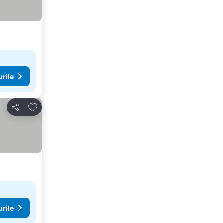
urile
Adăugaţi la favorite
Distribuiți
urile