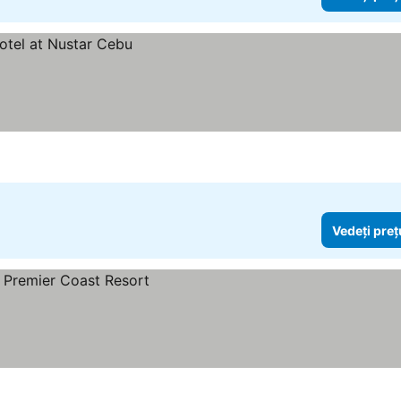
Vedeți preț
e