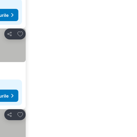
urile
Adăugaţi la favorite
Distribuiți
urile
Adăugaţi la favorite
Distribuiți