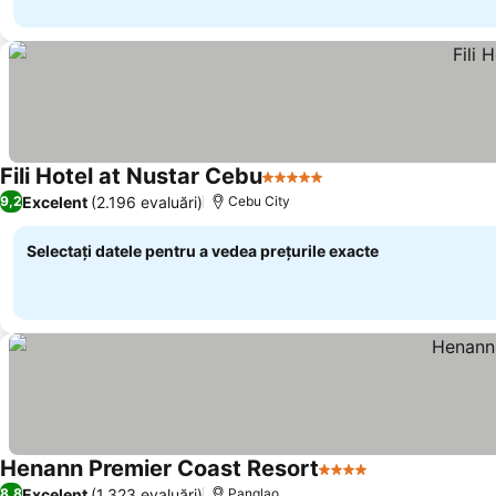
Fili Hotel at Nustar Cebu
5 Stele
Vedeți prețurile
Excelent
(2.196 evaluări)
9,2
Cebu City
Selectați datele pentru a vedea prețurile exacte
Henann Premier Coast Resort
4 Stele
Vedeți prețuril
Excelent
(1.323 evaluări)
8,8
Panglao