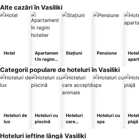
Alte cazări în Vasiliki
Hotel
Apartamen
Stațiuni
Pensiune
Hotel
t în regim
apar
hotelier
te
Categorii populare de hoteluri în Vasiliki
Hoteluri de
Hoteluri cu
Hoteluri
Hoteluri cu
Hotel
lux
piscină
care
spa
plajă
acceptă
animale
Hoteluri ieftine lângă Vasiliki