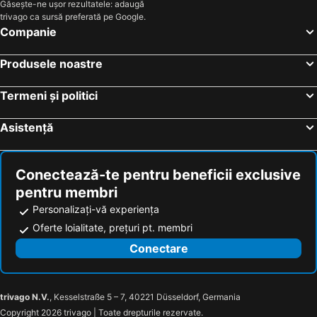
Găsește-ne ușor rezultatele: adaugă
South Side
Islands View
trivago ca sursă preferată pe Google.
Thomais Boutique Hotel
Ionio Hotel
Companie
Amousso Beach Villas
Studios Ermis
Produsele noastre
Anadeo Villas & Suites
Ionis Hotel
Niriton Pension
Elisso Hotel
Termeni și politici
Gogo's - Γωγώ Rooms & Studios
Aliki Hotel
Asistență
Hotel Agios Nikitas
Vassiliki Bay Hotel
Smile Inn
Akroyiali Resort
Il Viaggio Verde
Porto Fico Hotel
Conectează-te pentru beneficii exclusive
pentru membri
Emelisse Nature Resort
Almyra Hotel
Personalizați-vă experiența
Villa Del Mar
Urania Luxury Villas
Oferte loialitate, prețuri pt. membri
Hotel Nostos
Averto
Conectare
Hotel Enodia
Villa Makis
Villa Delfini
Cosmos Hotel
Wind Club
Wild Seagull
trivago N.V.
, Kesselstraße 5 – 7, 40221 Düsseldorf, Germania
Copyright 2026 trivago | Toate drepturile rezervate.
Olivar Del Mar
Tropicana Inn