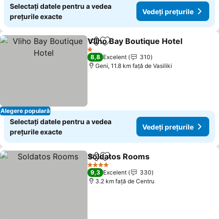
Selectați datele pentru a vedea
Vedeți prețurile
prețurile exacte
Vliho Bay Boutique Hotel
Distribuiți
Adăugaţi la favorite
V
1 Stele
8,8
Excelent
310
Geni, 11.8 km faţă de Vasiliki
Alegere populară
Selectați datele pentru a vedea
Vedeți prețurile
prețurile exacte
Soldatos Rooms
Distribuiți
Adăugaţi la favorite
Vedeți pre
4 Stele
9,3
Excelent
330
3.2 km faţă de Centru