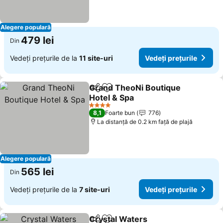
Alegere populară
479 lei
Din
Vedeți prețurile de la
11 site-uri
Vedeți prețurile
Grand TheoNi Boutique
Distribuiți
Adăugaţi la favorite
Hotel & Spa
Vedeți prețurile
4 Stele
8,1
Foarte bun
776
La distanță de 0.2 km față de plajă
Alegere populară
565 lei
Din
Vedeți prețurile de la
7 site-uri
Vedeți prețurile
Crystal Waters