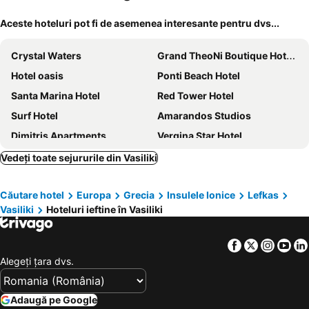
Aceste hoteluri pot fi de asemenea interesante pentru dvs...
Crystal Waters
Grand TheoNi Boutique Hotel & Spa
Hotel oasis
Ponti Beach Hotel
Santa Marina Hotel
Red Tower Hotel
Surf Hotel
Amarandos Studios
Dimitris Apartments
Vergina Star Hotel
Hotel Sofia
Avra Beach Hotel
Vedeți toate sejururile din Vasiliki
Rouda Bay Beach Hotel
Hotel Odyssion
Căutare hotel
Europa
Grecia
Insulele Ionice
Lefkas
Hotel Odyssey
Ionian Blue Bungalows & Spa Resort
Vasiliki
Hoteluri ieftine în Vasiliki
Vliho Bay Boutique Hotel
Soldatos Rooms
Captain's House
Hotel Tesoro
Facebook
Twitter
Insta
Yo
Athos Hotel
Oscar Hotel Lefkada
Alegeţi ţara dvs.
Hotel Scorpios
Hotel Pegasos
Kalias Hotel
Lefkas Petra
Adaugă pe Google