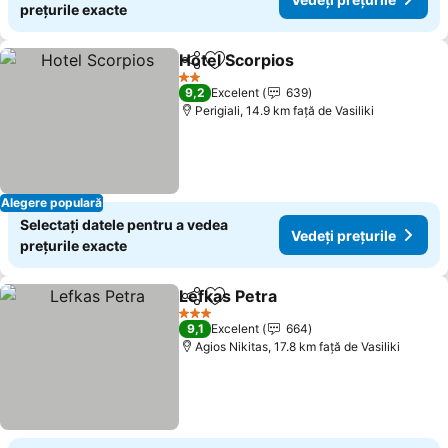
prețurile exacte
Hotel Scorpios
Distribuiți
Adăugaţi la favorite
Vedeți prețu
2 Stele
9,2
Excelent
639
Perigiali, 14.9 km faţă de Vasiliki
Alegere populară
Selectați datele pentru a vedea
Vedeți prețurile
prețurile exacte
Lefkas Petra
Distribuiți
Adăugaţi la favorite
Vedeți prețuri
3 Stele
9,1
Excelent
664
Agios Nikitas, 17.8 km faţă de Vasiliki