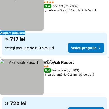
Distribuiți
Adăugaţi la favorite
Vedeți prețu
4 Stele
9,4
Excelent
2.367
Lefkas - Oraș, 17.1 km faţă de Vasiliki
Alegere populară
717 lei
Din
Vedeți prețurile de la
9 site-uri
Vedeți prețurile
Akroyiali Resort
Distribuiți
Adăugaţi la favorite
Vedeți preț
2 Stele
8,4
Foarte bun
803
La distanță de 0.2 km față de plajă
720 lei
Din