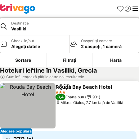
Favorite
Conect
Men
Destinație
Vasiliki
Check-in/out
Oaspeți și camere
Alegeți datele
2 oaspeți, 1 cameră
Sortare
Filtrați
Hartă
Hoteluri ieftine în Vasiliki, Grecia
Cum influențează plățile către noi rezultatele
Rouda Bay Beach Hotel
Distribuiți
Adăugaţi la favorite
Ved
3 Stele
8,4
Foarte bun
931
Mikros Gialos, 7.7 km faţă de Vasiliki
Alegere populară