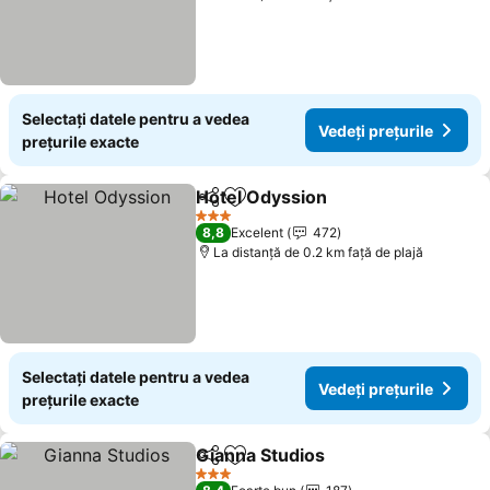
Selectați datele pentru a vedea
Vedeți prețurile
prețurile exacte
Hotel Odyssion
Distribuiți
Adăugaţi la favorite
Vedeți preț
3 Stele
8,8
Excelent
472
La distanță de 0.2 km față de plajă
Selectați datele pentru a vedea
Vedeți prețurile
prețurile exacte
Gianna Studios
Distribuiți
Adăugaţi la favorite
Vedeți prețu
3 Stele