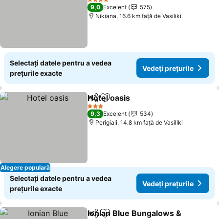
Vedeți prețurile
4 Stele
9,0
Excelent
575
Nikiana, 16.6 km faţă de Vasiliki
Selectați datele pentru a vedea
Vedeți prețurile
prețurile exacte
Hotel oasis
Distribuiți
Adăugaţi la favorite
Vedeți prețurile
3 Stele
9,3
Excelent
534
Perigiali, 14.8 km faţă de Vasiliki
Alegere populară
Selectați datele pentru a vedea
Vedeți prețurile
prețurile exacte
Ionian Blue Bungalows &
Distribuiți
Adăugaţi la favorite