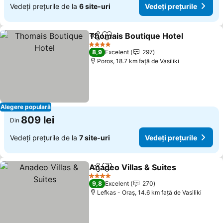
Vedeți prețurile de la
6 site-uri
Vedeți prețurile
Thomais Boutique Hotel
Distribuiți
Adăugaţi la favorite
Ve
4 Stele
8,9
Excelent
297
Poros, 18.7 km faţă de Vasiliki
Alegere populară
809 lei
Din
Vedeți prețurile de la
7 site-uri
Vedeți prețurile
Anadeo Villas & Suites
Distribuiți
Adăugaţi la favorite
Vede
4 Stele
9,8
Excelent
270
Lefkas - Oraș, 14.6 km faţă de Vasiliki