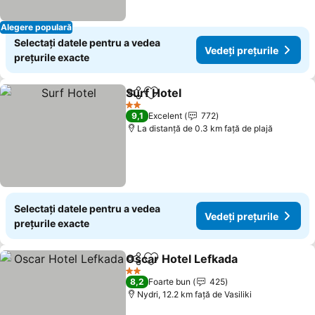
Alegere populară
Selectați datele pentru a vedea
Vedeți prețurile
prețurile exacte
Surf Hotel
Distribuiți
Adăugaţi la favorite
Vedeți prețurile
2 Stele
9,1
Excelent
772
La distanță de 0.3 km față de plajă
Selectați datele pentru a vedea
Vedeți prețurile
prețurile exacte
Oscar Hotel Lefkada
Distribuiți
Adăugaţi la favorite
Vedeți
2 Stele
8,2
Foarte bun
425
Nydri, 12.2 km faţă de Vasiliki