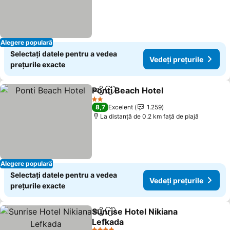
Alegere populară
Selectați datele pentru a vedea
Vedeți prețurile
prețurile exacte
Ponti Beach Hotel
Distribuiți
Adăugaţi la favorite
Vedeți pr
2 Stele
8,7
Excelent
1.259
La distanță de 0.2 km față de plajă
Alegere populară
Selectați datele pentru a vedea
Vedeți prețurile
prețurile exacte
Sunrise Hotel Nikiana
Distribuiți
Adăugaţi la favorite
Lefkada