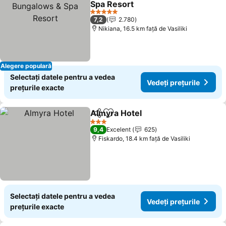
Spa Resort
Vedeți prețurile
5 Stele
7,2
2.780
Nikiana, 16.5 km faţă de Vasiliki
Alegere populară
Selectați datele pentru a vedea
Vedeți prețurile
prețurile exacte
Almyra Hotel
Distribuiți
Adăugaţi la favorite
Vedeți prețuri
3 Stele
9,4
Excelent
625
Fiskardo, 18.4 km faţă de Vasiliki
Selectați datele pentru a vedea
Vedeți prețurile
prețurile exacte