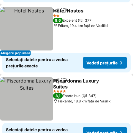
Hotel Nostos
Distribuiți
Adăugaţi la favorite
Vedeți prețuri
2 Stele
8,6
Excelent
377
Frikes, 19.4 km faţă de Vasiliki
Alegere populară
Selectați datele pentru a vedea
Vedeți prețurile
prețurile exacte
Fiscardonna Luxury
Distribuiți
Adăugaţi la favorite
Suites
Vedeți prețurile
4 Stele
8,1
Foarte bun
347
Fiskardo, 18.8 km faţă de Vasiliki
Selectați datele pentru a vedea
Vedeți prețurile