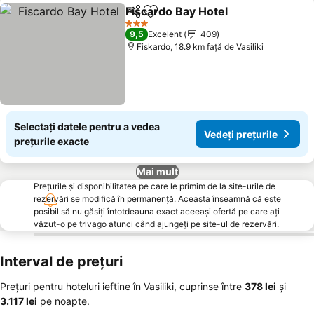
Fiscardo Bay Hotel
Distribuiți
Adăugaţi la favorite
Vedeți p
3 Stele
9,5
Excelent
409
Fiskardo, 18.9 km faţă de Vasiliki
Selectați datele pentru a vedea
Vedeți prețurile
prețurile exacte
Mai mult
Prețurile și disponibilitatea pe care le primim de la site-urile de
rezervări se modifică în permanență. Aceasta înseamnă că este
posibil să nu găsiți întotdeauna exact aceeași ofertă pe care ați
văzut-o pe trivago atunci când ajungeți pe site-ul de rezervări.
Interval de prețuri
Prețuri pentru hoteluri ieftine în Vasiliki, cuprinse între
‎378 lei
și
‎3.117 lei
pe noapte.