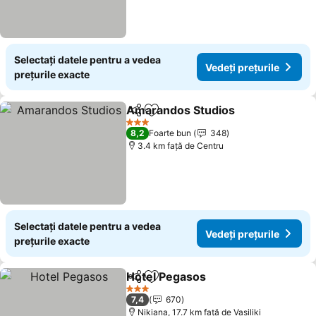
Selectați datele pentru a vedea
Vedeți prețurile
prețurile exacte
Amarandos Studios
Distribuiți
Adăugaţi la favorite
Vedeți 
3 Stele
8,2
Foarte bun
348
3.4 km faţă de Centru
Selectați datele pentru a vedea
Vedeți prețurile
prețurile exacte
Hotel Pegasos
Distribuiți
Adăugaţi la favorite
Vedeți prețu
3 Stele
7,4
670
Nikiana, 17.7 km faţă de Vasiliki