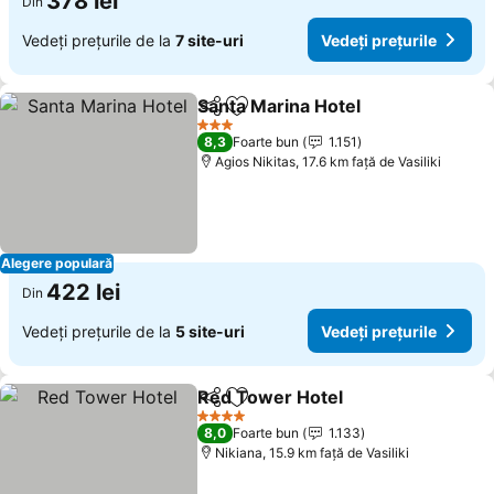
378 lei
Din
Vedeți prețurile de la
7 site-uri
Vedeți prețurile
Santa Marina Hotel
Distribuiți
Adăugaţi la favorite
Vedeți 
3 Stele
8,3
Foarte bun
1.151
Agios Nikitas, 17.6 km faţă de Vasiliki
Alegere populară
422 lei
Din
Vedeți prețurile de la
5 site-uri
Vedeți prețurile
Red Tower Hotel
Distribuiți
Adăugaţi la favorite
Vedeți pre
4 Stele
8,0
Foarte bun
1.133
Nikiana, 15.9 km faţă de Vasiliki