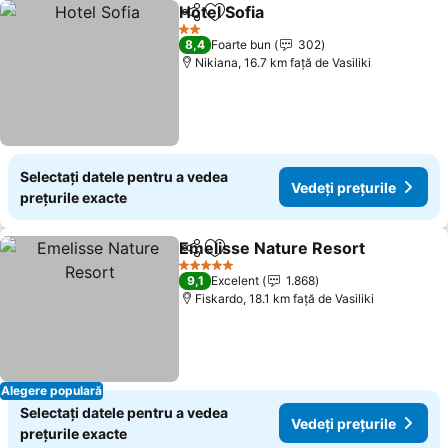
Hotel Sofia
Distribuiți
Adăugaţi la favorite
Vedeți prețurile
2 Stele
8,4
Foarte bun
302
Nikiana, 16.7 km faţă de Vasiliki
Selectați datele pentru a vedea
Vedeți prețurile
prețurile exacte
Emelisse Nature Resort
Distribuiți
Adăugaţi la favorite
Ve
5 Stele
9,1
Excelent
1.868
Fiskardo, 18.1 km faţă de Vasiliki
Alegere populară
Selectați datele pentru a vedea
Vedeți prețurile
prețurile exacte