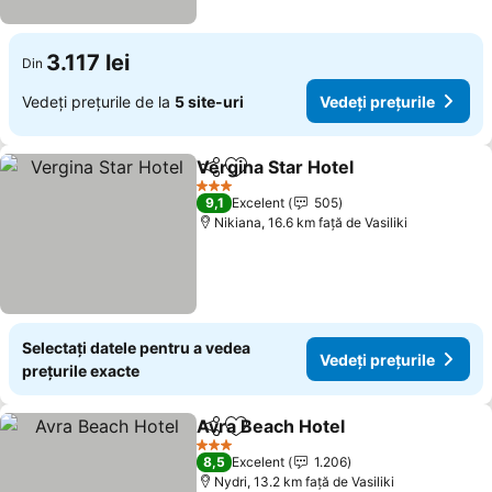
3.117 lei
Din
Vedeți prețurile de la
5 site-uri
Vedeți prețurile
Vergina Star Hotel
Distribuiți
Adăugaţi la favorite
Vedeți p
3 Stele
9,1
Excelent
505
Nikiana, 16.6 km faţă de Vasiliki
Selectați datele pentru a vedea
Vedeți prețurile
prețurile exacte
Avra Beach Hotel
Distribuiți
Adăugaţi la favorite
Vedeți pr
3 Stele
8,5
Excelent
1.206
Nydri, 13.2 km faţă de Vasiliki