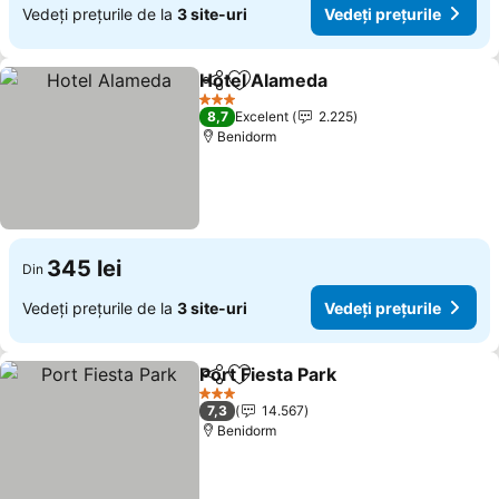
Vedeți prețurile de la
3 site-uri
Vedeți prețurile
Hotel Alameda
Distribuiți
Adăugaţi la favorite
Vedeți prețu
3 Stele
8,7
Excelent
2.225
Benidorm
345 lei
Din
Vedeți prețurile de la
3 site-uri
Vedeți prețurile
Port Fiesta Park
Distribuiți
Adăugaţi la favorite
Vedeți preț
3 Stele
7,3
14.567
Benidorm