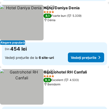
Hotel Daniya Denia
Distribuiți
Adăugaţi la favorite
Vedeți 
4 Stele
8,1
Foarte bun
5.339
Dénia
Alegere populară
454 lei
Din
Vedeți prețurile de la
6 site-uri
Vedeți prețurile
Gastrohotel RH Canfali
Distribuiți
Adăugaţi la favorite
Ved
4 Stele
9,3
Excelent
4.533
Benidorm