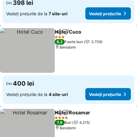
398 lei
Din
Vedeți prețurile de la
7 site-uri
Vedeți prețurile
Hotel Cuco
Distribuiți
Adăugaţi la favorite
Vedeți prețurile
3 Stele
8,2
Foarte bun
3.709
Benidorm
400 lei
Din
Vedeți prețurile de la
4 site-uri
Vedeți prețurile
Hotel Rosamar
Distribuiți
Adăugaţi la favorite
Vedeți prețu
4 Stele
7,6
Bun
6.215
Benidorm