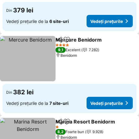
379 lei
Din
Vedeți prețurile de la
6 site-uri
Vedeți prețurile
Mercure Benidorm
Distribuiți
Adăugaţi la favorite
Vedeți 
4 Stele
9,1
Excelent
7.282
Benidorm
382 lei
Din
Vedeți prețurile de la
7 site-uri
Vedeți prețurile
Marina Resort Benidorm
Distribuiți
Adăugaţi la favorite
V
1 Stele
8,2
Foarte bun
9.928
Benidorm