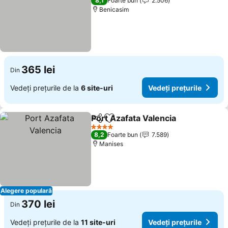
8,1
Foarte bun
2.506
Benicasim
365 lei
Din
Vedeți prețurile de la
6 site-uri
Vedeți prețurile
Port Azafata Valencia
Distribuiți
Adăugaţi la favorite
Vedeț
4 Stele
8,2
Foarte bun
7.589
Manises
Alegere populară
370 lei
Din
Vedeți prețurile de la
11 site-uri
Vedeți prețurile