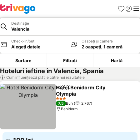
Favorite
Conect
Men
Destinație
Valencia
Check-in/out
Oaspeți și camere
Alegeți datele
2 oaspeți, 1 cameră
Sortare
Filtrați
Hartă
Hoteluri ieftine în Valencia, Spania
Cum influențează plățile către noi rezultatele
Hotel Benidorm City
Distribuiți
Adăugaţi la favorite
Olympia
Vedeți prețurile
3 Stele
7,5
Bun
2.767
Benidorm