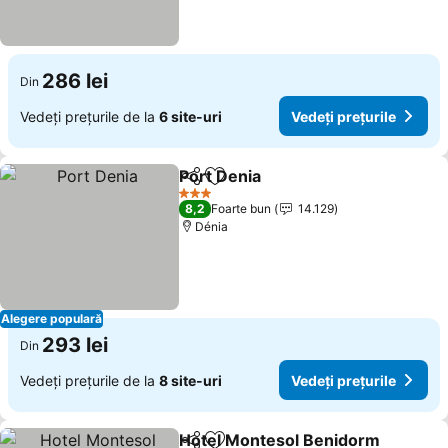
286 lei
Din
Vedeți prețurile de la
6 site-uri
Vedeți prețurile
Port Denia
Distribuiți
Adăugaţi la favorite
Vedeți prețurile
3 Stele
8,2
Foarte bun
14.129
Dénia
Alegere populară
293 lei
Din
Vedeți prețurile de la
8 site-uri
Vedeți prețurile
Hotel Montesol Benidorm