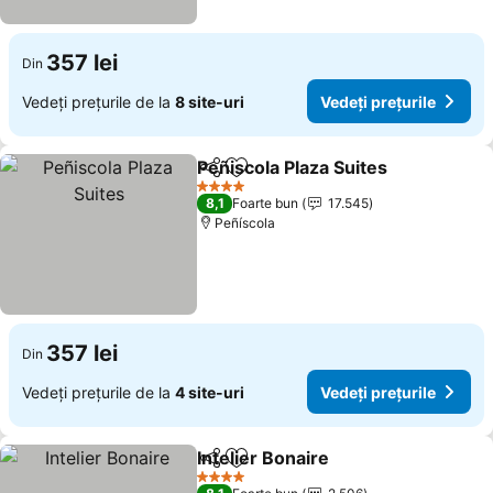
357 lei
Din
Vedeți prețurile de la
8 site-uri
Vedeți prețurile
Peñiscola Plaza Suites
Distribuiți
Adăugaţi la favorite
Vede
4 Stele
8,1
Foarte bun
17.545
Peñíscola
357 lei
Din
Vedeți prețurile de la
4 site-uri
Vedeți prețurile
Intelier Bonaire
Distribuiți
Adăugaţi la favorite
Vedeți preț
4 Stele