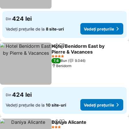
424 lei
Din
Vedeți prețurile de la
8 site-uri
Vedeți prețurile
Hotel Benidorm East by
Distribuiți
Adăugaţi la favorite
Pierre & Vacances
Vedeți prețurile
4 Stele
7,6
Bun
9.046
Benidorm
424 lei
Din
Vedeți prețurile de la
10 site-uri
Vedeți prețurile
Daniya Alicante
Distribuiți
Adăugaţi la favorite
Vedeți preț