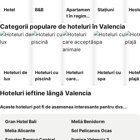
Hotel
B&B
Apartamen
Stațiuni
Host
t în regim
hotelier
Categorii populare de hoteluri în Valencia
Hoteluri de
Hoteluri cu
Hoteluri
Hoteluri cu
Hotel
lux
piscină
care
spa
plajă
acceptă
animale
Hoteluri ieftine lângă Valencia
Aceste hoteluri pot fi de asemenea interesante pentru dvs...
Gran Hotel Bali
Meliá Benidorm
Melia Alicante
Sol Pelicanos Ocas
Senator Parque Central
Ilunion Valencia 3