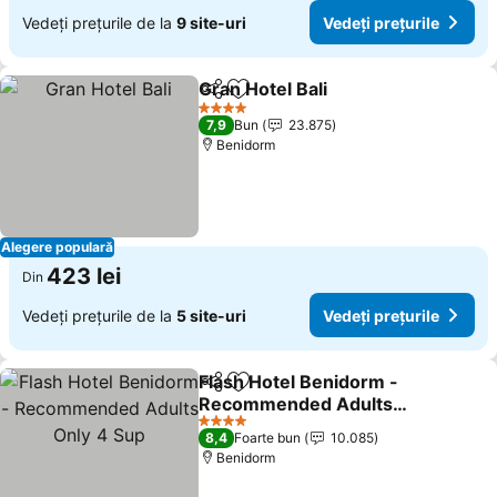
Vedeți prețurile de la
9 site-uri
Vedeți prețurile
Gran Hotel Bali
Distribuiți
Adăugaţi la favorite
Vedeți prețu
4 Stele
7,9
Bun
23.875
Benidorm
Alegere populară
423 lei
Din
Vedeți prețurile de la
5 site-uri
Vedeți prețurile
Flash Hotel Benidorm -
Distribuiți
Adăugaţi la favorite
Recommended Adults
Only 4 Sup
Vedeți prețurile
4 Stele
8,4
Foarte bun
10.085
Benidorm