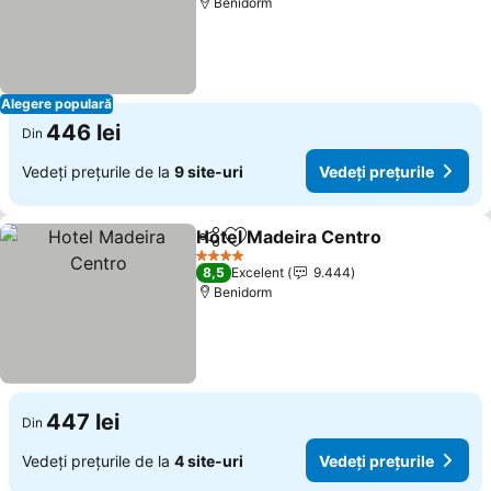
Benidorm
Alegere populară
446 lei
Din
Vedeți prețurile de la
9 site-uri
Vedeți prețurile
Hotel Madeira Centro
Distribuiți
Adăugaţi la favorite
Vedeț
4 Stele
8,5
Excelent
9.444
Benidorm
447 lei
Din
Vedeți prețurile de la
4 site-uri
Vedeți prețurile