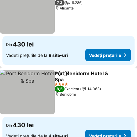
3 Stele
7,3
8.286
Alicante
430 lei
Din
Vedeți prețurile de la
8 site-uri
Vedeți prețurile
Port Benidorm Hotel &
Distribuiți
Adăugaţi la favorite
Spa
Vedeți prețurile
4 Stele
8,5
Excelent
14.063
Benidorm
430 lei
Din
Vedeți prețurile de la
4 site-uri
Vedeți prețurile