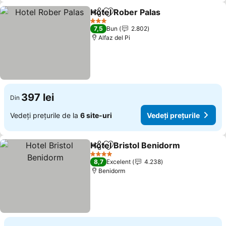
Hotel Rober Palas
Distribuiți
Adăugaţi la favorite
Vedeți pr
3 Stele
7,5
Bun
2.802
Alfaz del Pi
397 lei
Din
Vedeți prețurile de la
6 site-uri
Vedeți prețurile
Hotel Bristol Benidorm
Distribuiți
Adăugaţi la favorite
Ved
4 Stele
8,7
Excelent
4.238
Benidorm