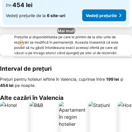
454 lei
Din
Vedeți prețurile de la
6 site-uri
Vedeți prețurile
Mai mult
Prețurile și disponibilitatea pe care le primim de la site-urile de
rezervări se modifică în permanență. Aceasta înseamnă că este
posibil să nu găsiți întotdeauna exact aceeași ofertă pe care ați
văzut-o pe trivago atunci când ajungeți pe site-ul de rezervări.
Interval de prețuri
Prețuri pentru hoteluri ieftine în Valencia, cuprinse între
‎199 lei
și
‎454 lei
pe noapte.
Alte cazări în Valencia