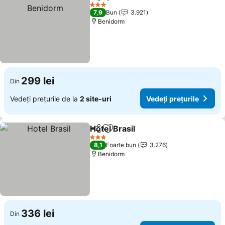
Distribuiți
Adăugaţi la favorite
3 Stele
7,9
Bun
3.921
Benidorm
299 lei
Din
Vedeți prețurile de la
2 site-uri
Vedeți prețurile
Hotel Brasil
Distribuiți
Adăugaţi la favorite
Vedeți prețuril
3 Stele
8,1
Foarte bun
3.276
Benidorm
336 lei
Din