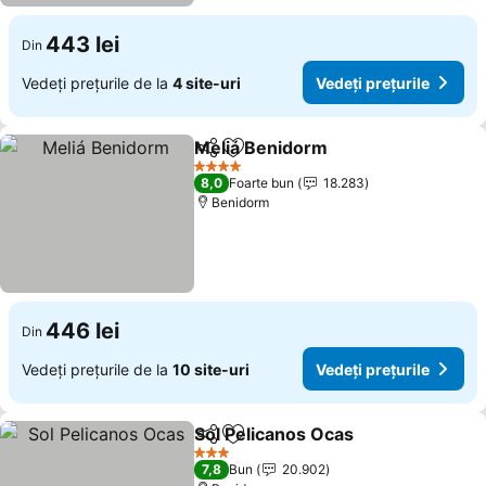
443 lei
Din
Vedeți prețurile de la
4 site-uri
Vedeți prețurile
Meliá Benidorm
Distribuiți
Adăugaţi la favorite
Vedeți preț
4 Stele
8,0
Foarte bun
18.283
Benidorm
446 lei
Din
Vedeți prețurile de la
10 site-uri
Vedeți prețurile
Sol Pelicanos Ocas
Distribuiți
Adăugaţi la favorite
Vedeți p
3 Stele
7,8
Bun
20.902