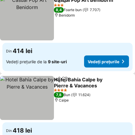
Casual Pop Art Benidorm
Distribuiți
Adăugaţi la favorite
V
3 Stele
8,4
Foarte bun
7.707
Benidorm
414 lei
Din
Vedeți prețurile de la
9 site-uri
Vedeți prețurile
Hotel Bahía Calpe by
Distribuiți
Adăugaţi la favorite
Pierre & Vacances
Vedeți prețurile
4 Stele
7,8
Bun
11.624
Calpe
418 lei
Din