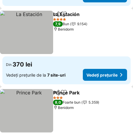
La Estación
Distribuiți
Adăugaţi la favorite
Vedeți prețurile
4 Stele
7,9
Bun
9.154
Benidorm
370 lei
Din
Vedeți prețurile de la
7 site-uri
Vedeți prețurile
Prince Park
Distribuiți
Adăugaţi la favorite
Vedeți prețurile
3 Stele
8,0
Foarte bun
5.359
Benidorm