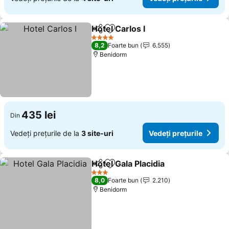
Hotel Carlos I
Distribuiți
Adăugaţi la favorite
Vedeți prețur
4 Stele
8,2
Foarte bun
6.555
Benidorm
435 lei
Din
Vedeți prețurile de la
3 site-uri
Vedeți prețurile
Hotel Gala Placidia
Distribuiți
Adăugaţi la favorite
Vedeți p
3 Stele
8,0
Foarte bun
2.210
Benidorm