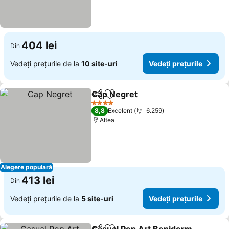
404 lei
Din
Vedeți prețurile de la
10 site-uri
Vedeți prețurile
Cap Negret
Distribuiți
Adăugaţi la favorite
Vedeți prețuril
4 Stele
8,8
Excelent
6.259
Altea
Alegere populară
413 lei
Din
Vedeți prețurile de la
5 site-uri
Vedeți prețurile