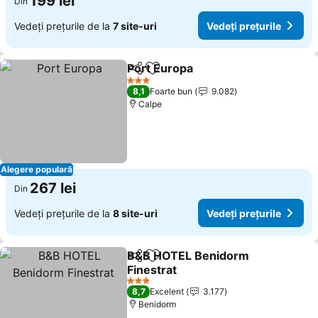
199 lei
Din
Vedeți prețurile de la
7 site-uri
Vedeți prețurile
Port Europa
Distribuiți
Adăugaţi la favorite
Vedeți prețuril
3 Stele
8,1
Foarte bun
9.082
Calpe
Alegere populară
267 lei
Din
Vedeți prețurile de la
8 site-uri
Vedeți prețurile
B&B HOTEL Benidorm
Distribuiți
Adăugaţi la favorite
Finestrat
Vedeți prețurile
3 Stele
8,7
Excelent
3.177
Benidorm