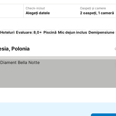
Check-in/out
Oaspeți și camere
Alegeți datele
2 oaspeți, 1 cameră
Hoteluri
Evaluare: 8,0+
Piscină
Mic dejun inclus
Demipensiune
esia, Polonia