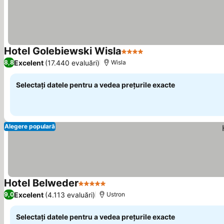
Hotel Golebiewski Wisla
4 Stele
Excelent
(17.440 evaluări)
8,8
Wisla
Selectați datele pentru a vedea prețurile exacte
Alegere populară
Hotel Belweder
5 Stele
Excelent
(4.113 evaluări)
9,0
Ustron
Selectați datele pentru a vedea prețurile exacte