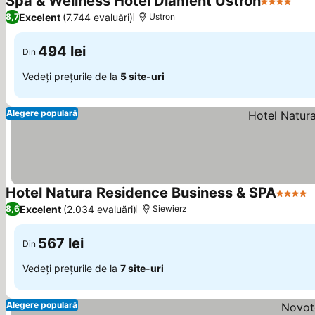
Spa & Wellness Hotel Diament Ustroń
4 Stele
Excelent
(7.744 evaluări)
8,7
Ustron
494 lei
Din
Vedeți prețurile de la
5 site-uri
Alegere populară
Hotel Natura Residence Business & SPA
4 Stele
Excelent
(2.034 evaluări)
8,6
Siewierz
567 lei
Din
Vedeți prețurile de la
7 site-uri
Alegere populară