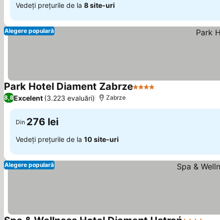
Vedeți prețurile de la
8 site-uri
Alegere populară
Park Hotel Diament Zabrze
4 Stele
Excelent
(3.223 evaluări)
8,8
Zabrze
276 lei
Din
Vedeți prețurile de la
10 site-uri
Alegere populară