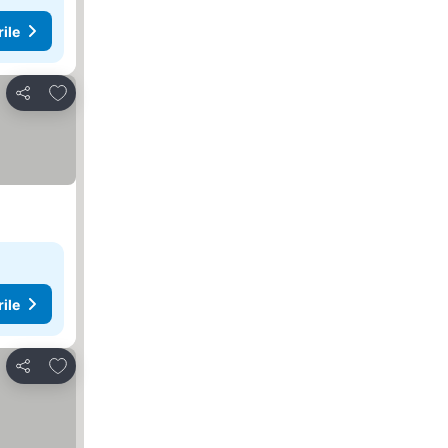
rile
Adăugaţi la favorite
Distribuiți
rile
Adăugaţi la favorite
Distribuiți