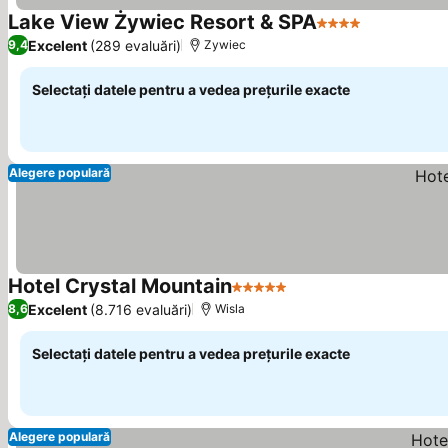
Lake View Żywiec Resort & SPA
4 Stele
Excelent
(289 evaluări)
9,4
Zywiec
Selectați datele pentru a vedea prețurile exacte
Alegere populară
Hotel Crystal Mountain
5 Stele
Excelent
(8.716 evaluări)
8,6
Wisla
Selectați datele pentru a vedea prețurile exacte
Alegere populară