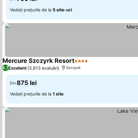
Vedeți prețurile de la
5 site-uri
Mercure Szczyrk Resort
4 Stele
Excelent
(3.813 evaluări)
8,7
Szczyrk
875 lei
Din
Vedeți prețurile de la
1 site