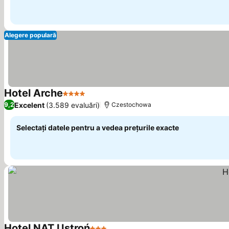
Alegere populară
Hotel Arche
4 Stele
Excelent
(3.589 evaluări)
9,2
Czestochowa
Selectați datele pentru a vedea prețurile exacte
Hotel NAT Ustroń