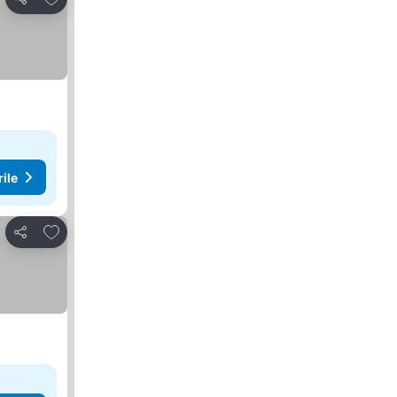
Distribuiți
rile
Adăugaţi la favorite
Distribuiți