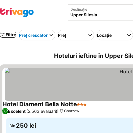
Destinație
Filtre
Preț crescător
Preț
Locație
Hoteluri ieftine în Upper Sil
Hotel Diament Bella Notte
3 Stele
Excelent
(2.563 evaluări)
8,7
Chorzow
250 lei
Din