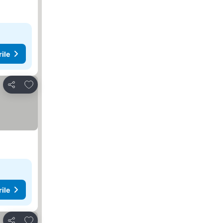
rile
Adăugaţi la favorite
Distribuiți
rile
Adăugaţi la favorite