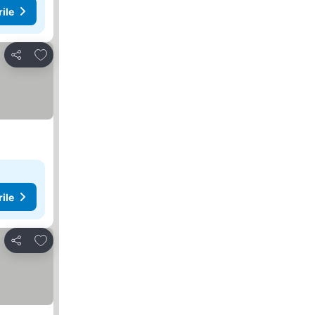
rile
Adăugaţi la favorite
Distribuiți
rile
Adăugaţi la favorite
Distribuiți