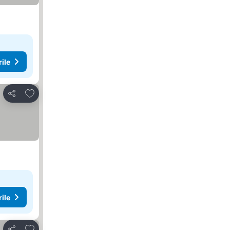
rile
Adăugaţi la favorite
Distribuiți
rile
Adăugaţi la favorite