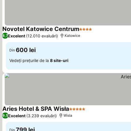
Novotel Katowice Centrum
4 Stele
Excelent
(12.010 evaluări)
8,7
Katowice
600 lei
Din
Vedeți prețurile de la
8 site-uri
Aries Hotel & SPA Wisła
5 Stele
Excelent
(3.239 evaluări)
9,5
Wisla
799 lei
Din