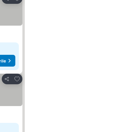
Distribuiți
rile
Adăugaţi la favorite
Distribuiți