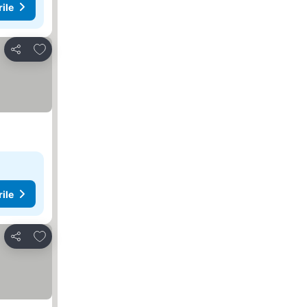
rile
Adăugaţi la favorite
Distribuiți
rile
Adăugaţi la favorite
Distribuiți