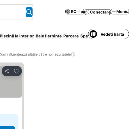
RO · lei
Meniu
Conectare
Vedeți harta
Piscină la interior
Baie fierbinte
Parcare
Spa
Casă întreagă/Apar
Cum influențează plățile către noi rezultatele
Adăugaţi la favorite
Distribuiți