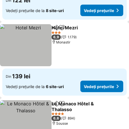
122 lei
Din
Vedeți prețurile de la
8 site-uri
Vedeți prețurile
Hotel Mezri
Distribuiți
Adăugaţi la favorite
Vedeți prețuril
3 Stele
6,9
1.179
Monastir
139 lei
Din
Vedeți prețurile de la
6 site-uri
Vedeți prețurile
Le Monaco Hôtel &
Distribuiți
Adăugaţi la favorite
Thalasso
Vedeți prețurile
4 Stele
6,6
894
Sousse