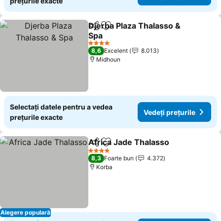
prețurile exacte
Djerba Plaza Thalasso &
Distribuiți
Adăugaţi la favorite
Spa
Vedeți prețurile
4 Stele
8,6
Excelent
8.013
Midhoun
Selectați datele pentru a vedea
Vedeți prețurile
prețurile exacte
Africa Jade Thalasso
Distribuiți
Adăugaţi la favorite
Vedeț
4 Stele
8,3
Foarte bun
4.372
Korba
Alegere populară