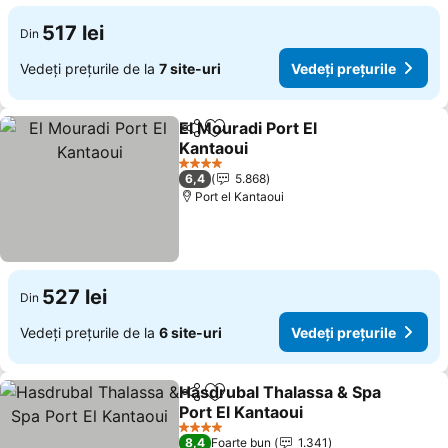
517 lei
Din
Vedeți prețurile de la
7 site-uri
Vedeți prețurile
El Mouradi Port El
Distribuiți
Adăugaţi la favorite
Kantaoui
Vedeți prețurile
4 Stele
6,4
5.868
Port el Kantaoui
527 lei
Din
Vedeți prețurile de la
6 site-uri
Vedeți prețurile
Hasdrubal Thalassa & Spa
Distribuiți
Adăugaţi la favorite
Port El Kantaoui
Vedeți prețurile
4 Stele
8,4
Foarte bun
1.341