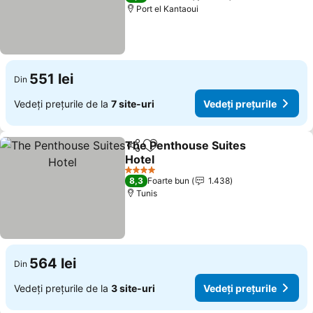
Port el Kantaoui
551 lei
Din
Vedeți prețurile de la
7 site-uri
Vedeți prețurile
The Penthouse Suites
Distribuiți
Adăugaţi la favorite
Hotel
Vedeți prețurile
4 Stele
8,3
Foarte bun
1.438
Tunis
564 lei
Din
Vedeți prețurile de la
3 site-uri
Vedeți prețurile