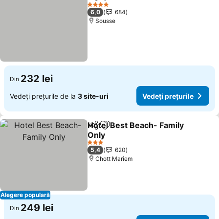
Distribuiți
Adăugaţi la favorite
Vedeț
4 Stele
6,0
684
Sousse
232 lei
Din
Vedeți prețurile de la
3 site-uri
Vedeți prețurile
Hotel Best Beach- Family
Distribuiți
Adăugaţi la favorite
Only
Vedeți prețurile
3 Stele
5,4
620
Chott Mariem
Alegere populară
249 lei
Din