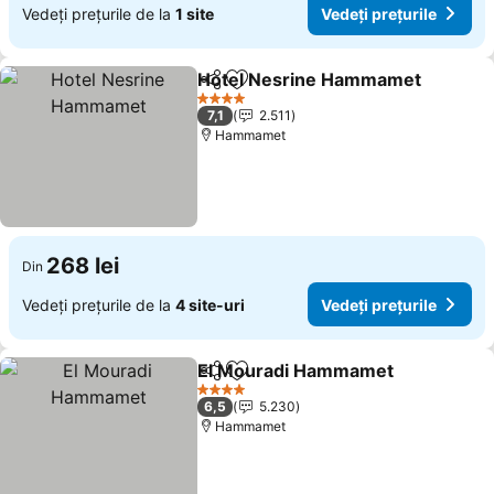
Vedeți prețurile de la
1 site
Vedeți prețurile
Hotel Nesrine Hammamet
Distribuiți
Adăugaţi la favorite
4 Stele
7,1
2.511
Hammamet
268 lei
Din
Vedeți prețurile de la
4 site-uri
Vedeți prețurile
El Mouradi Hammamet
Distribuiți
Adăugaţi la favorite
Ved
4 Stele
6,5
5.230
Hammamet