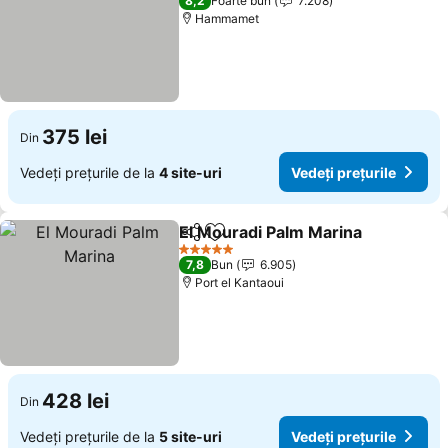
8,2
Foarte bun
7.208
Hammamet
375 lei
Din
Vedeți prețurile de la
4 site-uri
Vedeți prețurile
El Mouradi Palm Marina
Distribuiți
Adăugaţi la favorite
Ved
5 Stele
7,8
Bun
6.905
Port el Kantaoui
428 lei
Din
Vedeți prețurile de la
5 site-uri
Vedeți prețurile