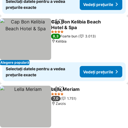
Selectați datele pentru a vedea
Vedeți prețurile
prețurile exacte
Cap Bon Kelibia Beach
Distribuiți
Adăugaţi la favorite
Hotel & Spa
Vedeți prețurile
4 Stele
8,3
Foarte bun
3.013
Kélibia
Alegere populară
Selectați datele pentru a vedea
Vedeți prețurile
prețurile exacte
Lella Meriam
Distribuiți
Adăugaţi la favorite
Vedeți prețuri
4 Stele
7,0
1.751
Zarzis