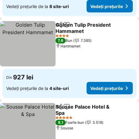
Vedeți prețurile de la
8 site-uri
Vedeți prețurile
Golden Tulip President
Distribuiți
Adăugaţi la favorite
Hammamet
Vedeți prețurile
4 Stele
7,6
Bun
7.385
Hammamet
927 lei
Din
Vedeți prețurile de la
4 site-uri
Vedeți prețurile
Sousse Palace Hotel &
Distribuiți
Adăugaţi la favorite
Spa
Vedeți prețurile
5 Stele
8,1
Foarte bun
3.518
Sousse