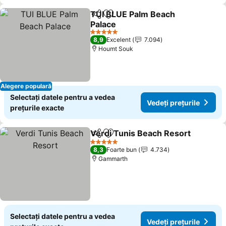
TUI BLUE Palm Beach
Distribuiți
Adăugaţi la favorite
Palace
Vedeți prețurile
5 Stele
8,9
Excelent
7.094
Houmt Souk
Alegere populară
Selectați datele pentru a vedea
Vedeți prețurile
prețurile exacte
Verdi Tunis Beach Resort
Distribuiți
Adăugaţi la favorite
5 Stele
8,3
Foarte bun
4.734
Gammarth
Selectați datele pentru a vedea
Vedeți prețurile