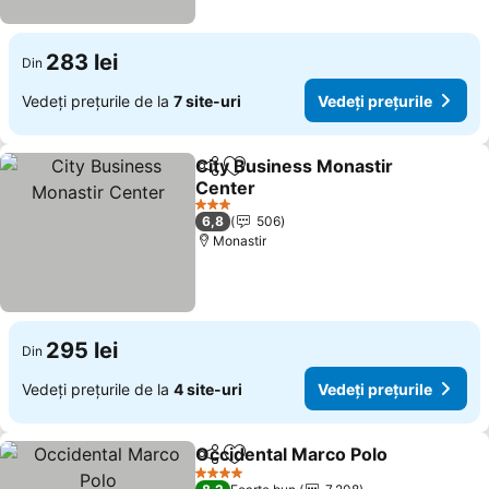
283 lei
Din
Vedeți prețurile de la
7 site-uri
Vedeți prețurile
City Business Monastir
Distribuiți
Adăugaţi la favorite
Center
Vedeți prețurile
3 Stele
6,8
506
Monastir
295 lei
Din
Vedeți prețurile de la
4 site-uri
Vedeți prețurile
Occidental Marco Polo
Distribuiți
Adăugaţi la favorite
Vede
4 Stele