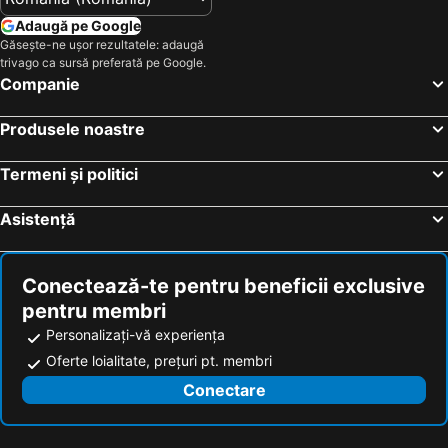
Sousse Palace Hotel & Spa
Hotel Marhaba Club
Adaugă pe Google
ibis Tunis
Marhaba Royal Salem
Găsește-ne ușor rezultatele: adaugă
trivago ca sursă preferată pe Google.
El Mouradi Mahdia
Royal Tulip Korbous Bay Thalasso & Springs
Companie
Iberostar Selection Eolia Djerba
Djerba Castille- Family Only
Iberostar Waves Averroes
Sousse Pearl Marriott Resort & Spa
Produsele noastre
Hotel Bel Azur Thalasso & Bungalows
Radisson Blu Hotel & Convention Center, Tunis
Termeni și politici
Vincci Saphir Palace & Spa
Iberostar Selection Kantaoui Bay
La Cigale Tabarka Hotel Thalasso Spa & Golf
Marhaba Palace
Asistență
El Mouradi Tozeur
Thabraca Thalasso & Diving
El Mouradi Palace
Golden Tulip President Hammamet
Conectează-te pentru beneficii exclusive
Iberostar Waves Mehari Djerba
Hotel Laico Hammamet
pentru membri
El Mouradi Palm Marina
Steigenberger Marhaba Thalasso Hammamet
Personalizați-vă experiența
Hotel Byzance
Houria Palace
Oferte loialitate, prețuri pt. membri
Hotel Nour Palace Resort & Thalasso Mahdia
El Mouradi Cap Mahdia
Conectare
El Mouradi Gammarth
Hotel Sentido Phenicia
Hôtel Oasis Gabes
Hotel Mehari Douz