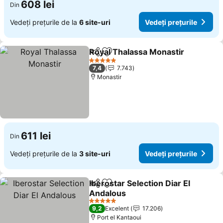
608 lei
Din
Vedeți prețurile de la
6 site-uri
Vedeți prețurile
Royal Thalassa Monastir
Distribuiți
Adăugaţi la favorite
Ve
5 Stele
7,4
7.743
Monastir
611 lei
Din
Vedeți prețurile de la
3 site-uri
Vedeți prețurile
Iberostar Selection Diar El
Distribuiți
Adăugaţi la favorite
Andalous
Vedeți prețurile
5 Stele
9,2
Excelent
17.206
Port el Kantaoui