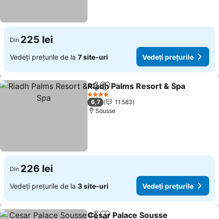
225 lei
Din
Vedeți prețurile de la
7 site-uri
Vedeți prețurile
Riadh Palms Resort & Spa
Distribuiți
Adăugaţi la favorite
4 Stele
6,7
11.583
Sousse
226 lei
Din
Vedeți prețurile de la
3 site-uri
Vedeți prețurile
Cesar Palace Sousse