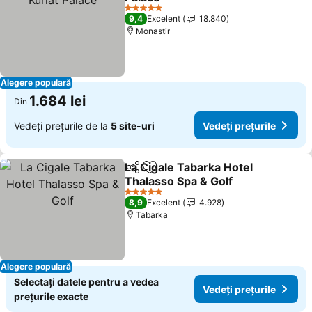
Vedeți prețurile
5 Stele
9,4
Excelent
18.840
Monastir
Alegere populară
1.684 lei
Din
Vedeți prețurile de la
5 site-uri
Vedeți prețurile
La Cigale Tabarka Hotel
Distribuiți
Adăugaţi la favorite
Thalasso Spa & Golf
Vedeți prețurile
5 Stele
8,9
Excelent
4.928
Tabarka
Alegere populară
Selectați datele pentru a vedea
Vedeți prețurile
prețurile exacte