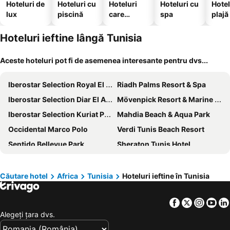
Hoteluri de
Hoteluri cu
Hoteluri
Hoteluri cu
Hotel
lux
piscină
care
spa
plajă
acceptă
animale
Hoteluri ieftine lângă Tunisia
Aceste hoteluri pot fi de asemenea interesante pentru dvs...
Iberostar Selection Royal El Mansour
Riadh Palms Resort & Spa
Iberostar Selection Diar El Andalous
Mövenpick Resort & Marine Spa Sousse
Iberostar Selection Kuriat Palace
Mahdia Beach & Aqua Park
Occidental Marco Polo
Verdi Tunis Beach Resort
Sentido Bellevue Park
Sheraton Tunis Hotel
Barceló Concorde Green Park Palace
Africa Jade Thalasso
La Badira - Adult Only
Radisson Blu Athénée Palace Resort & Thalasso, Djerba
Căutare hotel
Africa
Tunisia
Hoteluri ieftine în Tunisia
Tour Khalef
Royal Thalassa Monastir
Facebook
Twitter
Insta
Yo
Radisson Hotel Sfax
Houda Golf & Beach Club
Alegeţi ţara dvs.
Shems Holiday Village & Aquapark
Djerba Plaza Thalasso & Spa