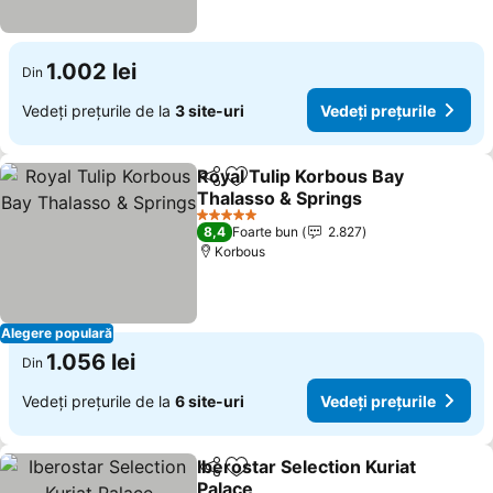
1.002 lei
Din
Vedeți prețurile de la
3 site-uri
Vedeți prețurile
Royal Tulip Korbous Bay
Distribuiți
Adăugaţi la favorite
Thalasso & Springs
Vedeți prețurile
5 Stele
8,4
Foarte bun
2.827
Korbous
Alegere populară
1.056 lei
Din
Vedeți prețurile de la
6 site-uri
Vedeți prețurile
Iberostar Selection Kuriat
Distribuiți
Adăugaţi la favorite
Palace