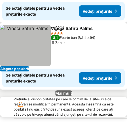
Selectați datele pentru a vedea
Vedeți prețurile
prețurile exacte
Vincci Safira Palms
Distribuiți
Adăugaţi la favorite
Vedeți 
4 Stele
8,1
Foarte bun
4.494
Zarzis
Alegere populară
Selectați datele pentru a vedea
Vedeți prețurile
prețurile exacte
Mai mult
Prețurile și disponibilitatea pe care le primim de la site-urile de
rezervări se modifică în permanență. Aceasta înseamnă că este
posibil să nu găsiți întotdeauna exact aceeași ofertă pe care ați
văzut-o pe trivago atunci când ajungeți pe site-ul de rezervări.