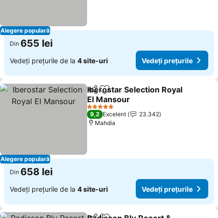
Alegere populară
655 lei
Din
Vedeți prețurile de la
4 site-uri
Vedeți prețurile
Iberostar Selection Royal
Distribuiți
Adăugaţi la favorite
El Mansour
Vedeți prețurile
5 Stele
9,2
Excelent
23.342
Mahdia
Alegere populară
658 lei
Din
Vedeți prețurile de la
4 site-uri
Vedeți prețurile