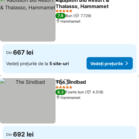
Radisson Blu Resort &
Distribuiți
Adăugaţi la favorite
Thalasso, Hammamet
Vedeți prețurile
5 Stele
7,9
Bun
7.729
Hammamet
667 lei
Din
Vedeți prețurile de la
5 site-uri
Vedeți prețurile
The Sindbad
Distribuiți
Adăugaţi la favorite
Vedeți prețuri
5 Stele
8,3
Foarte bun
4.518
Hammamet
692 lei
Din