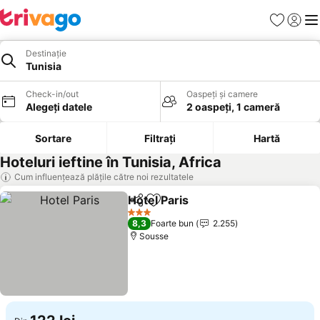
Favorite
Conect
Men
Destinație
Tunisia
Check-in/out
Oaspeți și camere
Alegeți datele
2 oaspeți, 1 cameră
Sortare
Filtrați
Hartă
Hoteluri ieftine în Tunisia, Africa
Cum influențează plățile către noi rezultatele
Hotel Paris
Distribuiți
Adăugaţi la favorite
Vedeți prețurile
3 Stele
8,3
Foarte bun
2.255
Sousse