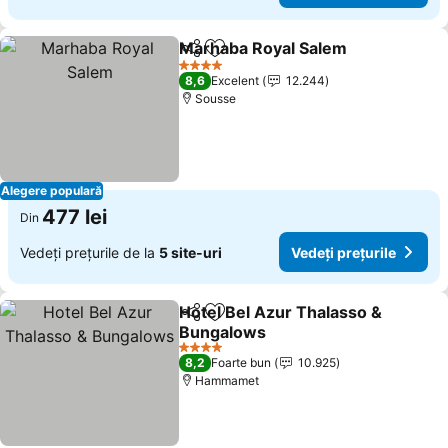
Marhaba Royal Salem
Distribuiți
Adăugaţi la favorite
Vedeț
4 Stele
8,6
Excelent
12.244
Sousse
Alegere populară
477 lei
Din
Vedeți prețurile de la
5 site-uri
Vedeți prețurile
Hotel Bel Azur Thalasso &
Distribuiți
Adăugaţi la favorite
Bungalows
Vedeți prețurile
4 Stele
8,2
Foarte bun
10.925
Hammamet