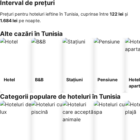
Interval de prețuri
Prețuri pentru hoteluri ieftine în Tunisia, cuprinse între
‎122 lei
și
‎1.684 lei
pe noapte.
Alte cazări în Tunisia
Hotel
B&B
Stațiuni
Pensiune
Hotel
apar
te
Categorii populare de hoteluri în Tunisia