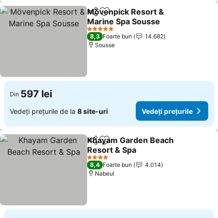
Mövenpick Resort &
Distribuiți
Adăugaţi la favorite
Marine Spa Sousse
Vedeți prețurile
5 Stele
8,3
Foarte bun
14.682
Sousse
597 lei
Din
Vedeți prețurile de la
8 site-uri
Vedeți prețurile
Khayam Garden Beach
Distribuiți
Adăugaţi la favorite
Resort & Spa
Vedeți prețurile
4 Stele
8,4
Foarte bun
4.014
Nabeul