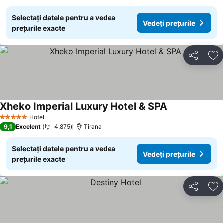
Selectați datele pentru a vedea
Vedeți prețurile
prețurile exacte
Distribuiți
Ad
Xheko Imperial Luxury Hotel & SPA
Hotel
5 Stele
9,1
Excelent
4.875
Tirana
Selectați datele pentru a vedea
Vedeți prețurile
prețurile exacte
Distribuiți
Ad