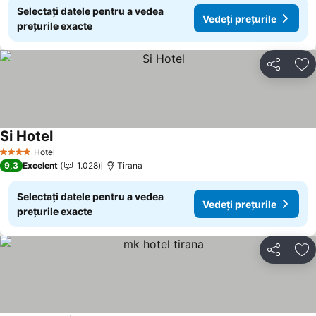
Selectați datele pentru a vedea
Vedeți prețurile
prețurile exacte
Distribuiți
Ad
Si Hotel
Hotel
4 Stele
9,3
Excelent
1.028
Tirana
Selectați datele pentru a vedea
Vedeți prețurile
prețurile exacte
Distribuiți
Ad