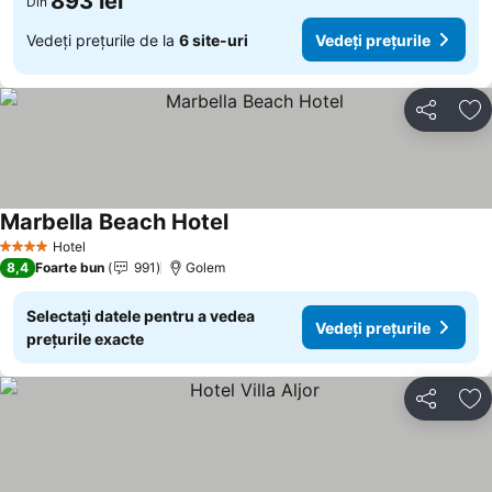
893 lei
Din
Vedeți prețurile de la
6 site-uri
Vedeți prețurile
Distribuiți
Ad
Marbella Beach Hotel
Hotel
4 Stele
8,4
Foarte bun
991
Golem
Selectați datele pentru a vedea
Vedeți prețurile
prețurile exacte
Distribuiți
Ad