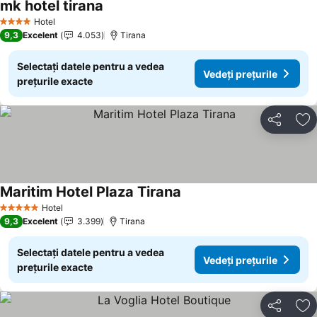
mk hotel tirana
Hotel
4 Stele
9,3
Excelent
4.053
Tirana
Selectați datele pentru a vedea
Vedeți prețurile
prețurile exacte
Distribuiți
Ad
Maritim Hotel Plaza Tirana
Hotel
5 Stele
9,3
Excelent
3.399
Tirana
Selectați datele pentru a vedea
Vedeți prețurile
prețurile exacte
Distribuiți
Ad