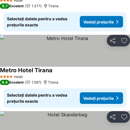
Hotel
4 Stele
8,7
Excelent
1.377
Tirana
Selectați datele pentru a vedea
Vedeți prețurile
prețurile exacte
Distribuiți
Ad
Metro Hotel Tirana
Hotel
4 Stele
9,4
Excelent
1.597
Tirana
Selectați datele pentru a vedea
Vedeți prețurile
prețurile exacte
Distribuiți
Ad