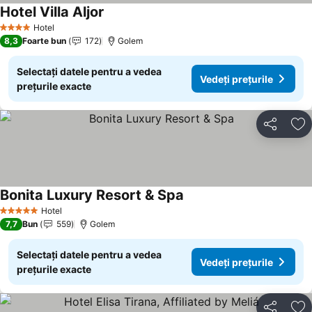
Hotel Villa Aljor
Hotel
4 Stele
8,3
Foarte bun
172
Golem
Selectați datele pentru a vedea
Vedeți prețurile
prețurile exacte
Distribuiți
Ad
Bonita Luxury Resort & Spa
Hotel
5 Stele
7,7
Bun
559
Golem
Selectați datele pentru a vedea
Vedeți prețurile
prețurile exacte