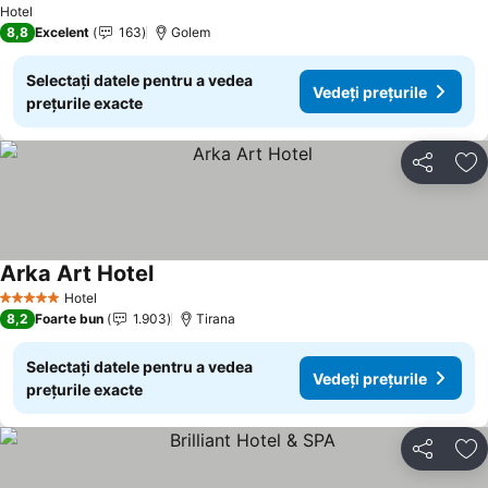
Hotel
8,8
Excelent
163
Golem
Selectați datele pentru a vedea
Vedeți prețurile
prețurile exacte
Distribuiți
Ad
Arka Art Hotel
Hotel
5 Stele
8,2
Foarte bun
1.903
Tirana
Selectați datele pentru a vedea
Vedeți prețurile
prețurile exacte
Distribuiți
Ad