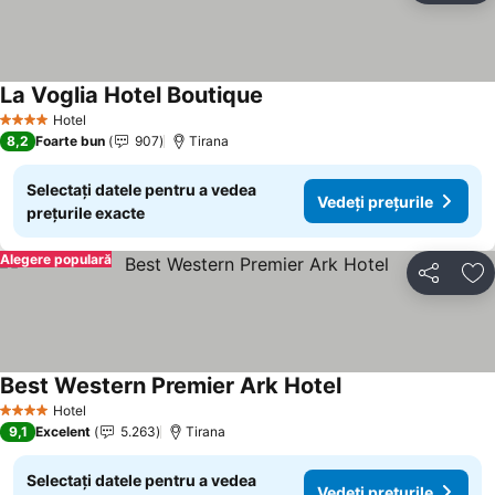
La Voglia Hotel Boutique
Hotel
4 Stele
8,2
Foarte bun
907
Tirana
Selectați datele pentru a vedea
Vedeți prețurile
prețurile exacte
Alegere populară
Distribuiți
Ad
Best Western Premier Ark Hotel
Hotel
4 Stele
9,1
Excelent
5.263
Tirana
Selectați datele pentru a vedea
Vedeți prețurile