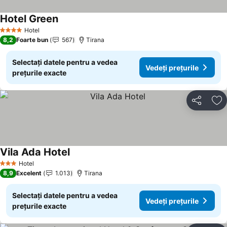
Hotel Green
Hotel
4 Stele
8,2
Foarte bun
567
Tirana
Selectați datele pentru a vedea
Vedeți prețurile
prețurile exacte
Distribuiți
Ad
Vila Ada Hotel
Hotel
3 Stele
8,9
Excelent
1.013
Tirana
Selectați datele pentru a vedea
Vedeți prețurile
prețurile exacte