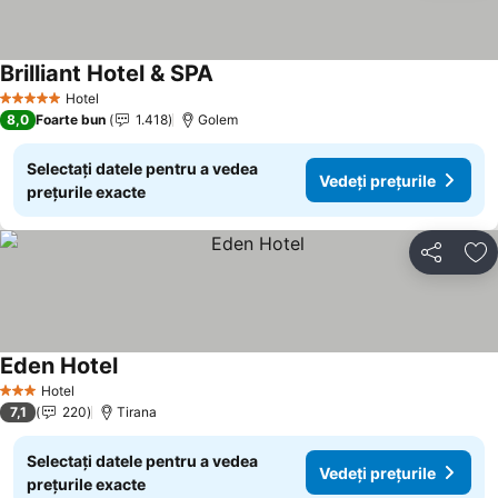
Brilliant Hotel & SPA
Hotel
5 Stele
8,0
Foarte bun
1.418
Golem
Selectați datele pentru a vedea
Vedeți prețurile
prețurile exacte
Distribuiți
Ad
Eden Hotel
Hotel
3 Stele
7,1
220
Tirana
Selectați datele pentru a vedea
Vedeți prețurile
prețurile exacte