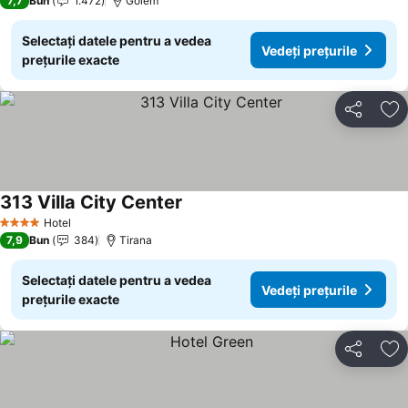
7,7
Bun
1.472
Golem
Selectați datele pentru a vedea
Vedeți prețurile
prețurile exacte
Distribuiți
Ad
313 Villa City Center
Hotel
4 Stele
7,9
Bun
384
Tirana
Selectați datele pentru a vedea
Vedeți prețurile
prețurile exacte
Distribuiți
Ad