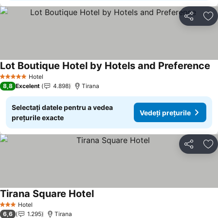
Distribuiți
Ad
Lot Boutique Hotel by Hotels and Preference
Hotel
5 Stele
8,8
Excelent
4.898
Tirana
Selectați datele pentru a vedea
Vedeți prețurile
prețurile exacte
Distribuiți
Ad
Tirana Square Hotel
Hotel
3 Stele
6,6
1.295
Tirana