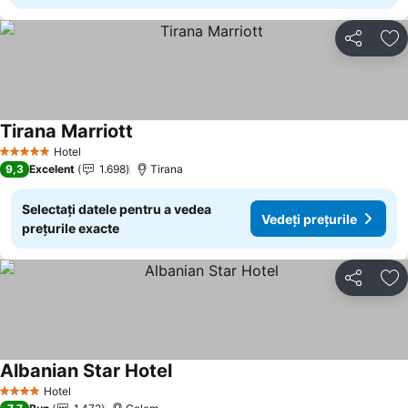
Distribuiți
Ad
Tirana Marriott
Hotel
5 Stele
9,3
Excelent
1.698
Tirana
Selectați datele pentru a vedea
Vedeți prețurile
prețurile exacte
Distribuiți
Ad
Albanian Star Hotel
Hotel
4 Stele