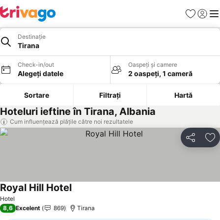
Favorite
Conect
Men
Destinație
Tirana
Check-in/out
Oaspeți și camere
Alegeți datele
2 oaspeți, 1 cameră
Sortare
Filtrați
Hartă
Hoteluri ieftine în Tirana, Albania
Cum influențează plățile către noi rezultatele
Distribuiți
Ad
Royal Hill Hotel
Hotel
8,6
Excelent
869
Tirana