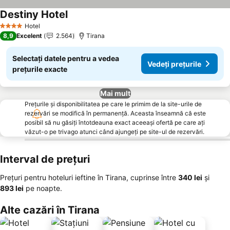
Destiny Hotel
Hotel
4 Stele
8,9
Excelent
2.564
Tirana
Selectați datele pentru a vedea
Vedeți prețurile
prețurile exacte
Mai mult
Prețurile și disponibilitatea pe care le primim de la site-urile de
rezervări se modifică în permanență. Aceasta înseamnă că este
posibil să nu găsiți întotdeauna exact aceeași ofertă pe care ați
văzut-o pe trivago atunci când ajungeți pe site-ul de rezervări.
Interval de prețuri
Prețuri pentru hoteluri ieftine în Tirana, cuprinse între
‎340 lei
și
‎893 lei
pe noapte.
Alte cazări în Tirana