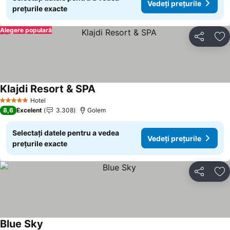
Vedeți prețurile
prețurile exacte
Alegere populară
Distribuiți
Ad
Klajdi Resort & SPA
Hotel
5 Stele
8,6
Excelent
3.308
Golem
Selectați datele pentru a vedea
Vedeți prețurile
prețurile exacte
Distribuiți
Ad
Blue Sky