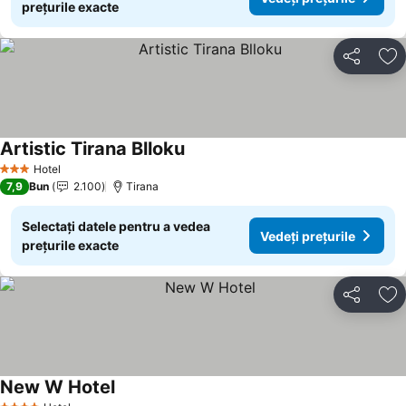
prețurile exacte
Distribuiți
Ad
Artistic Tirana Blloku
Hotel
3 Stele
7,9
Bun
2.100
Tirana
Selectați datele pentru a vedea
Vedeți prețurile
prețurile exacte
Distribuiți
Ad
New W Hotel