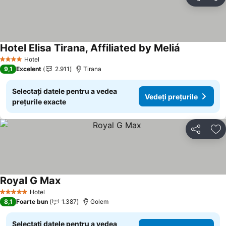
Distribuiți
Ad
Hotel Elisa Tirana, Affiliated by Meliá
Hotel
4 Stele
9,1
Excelent
2.911
Tirana
Selectați datele pentru a vedea
Vedeți prețurile
prețurile exacte
Distribuiți
Ad
Royal G Max
Hotel
5 Stele
8,1
Foarte bun
1.387
Golem
Selectați datele pentru a vedea