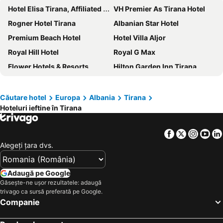
Hotel Elisa Tirana, Affiliated by Meliá
VH Premier As Tirana Hotel
Rogner Hotel Tirana
Albanian Star Hotel
Premium Beach Hotel
Hotel Villa Aljor
Royal Hill Hotel
Royal G Max
Flower Hotels & Resorts
Hilton Garden Inn Tirana
Tirana International Hotel & Conference Center
Klajdi Resort & SPA
Blue Sky
Vila Ada Hotel
Căutare hotel
Europa
Albania
Tirana
Hoteluri ieftine în Tirana
Tirana Marriott
Hotel Elesio
Tirana Square Hotel
mk hotel tirana
Facebook
Twitter
Insta
Yo
Bonita Luxury Resort & Spa
Best Western Premier Ark Hotel
Alegeţi ţara dvs.
Metro Hotel Tirana
Radisson Collection Morina Hotel, Tirana
Brilliant Hotel & SPA
New W Hotel
Adaugă pe Google
Orchidea Hotel
Granda Hotel
Găsește-ne ușor rezultatele: adaugă
trivago ca sursă preferată pe Google.
Emerald Boutique Hotel
Center Boutique Hotel
Companie
Mulaj Hotel
Hotel Deluxe