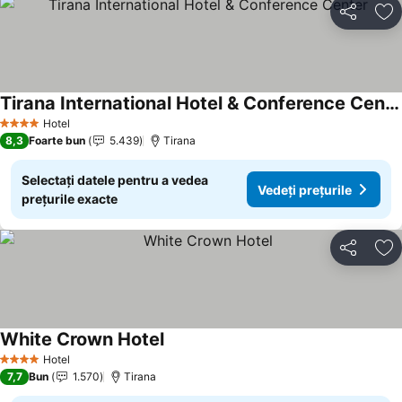
Distribuiți
Ad
Tirana International Hotel & Conference Center
Hotel
4 Stele
8,3
Foarte bun
5.439
Tirana
Selectați datele pentru a vedea
Vedeți prețurile
prețurile exacte
Distribuiți
Ad
White Crown Hotel
Hotel
4 Stele
7,7
Bun
1.570
Tirana