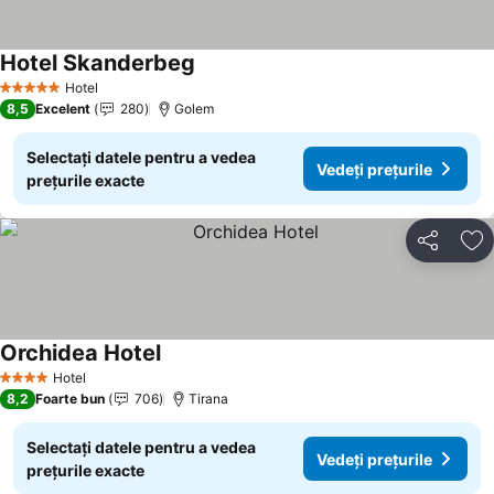
Hotel Skanderbeg
Hotel
5 Stele
8,5
Excelent
280
Golem
Selectați datele pentru a vedea
Vedeți prețurile
prețurile exacte
Distribuiți
Ad
Orchidea Hotel
Hotel
4 Stele
8,2
Foarte bun
706
Tirana
Selectați datele pentru a vedea
Vedeți prețurile
prețurile exacte