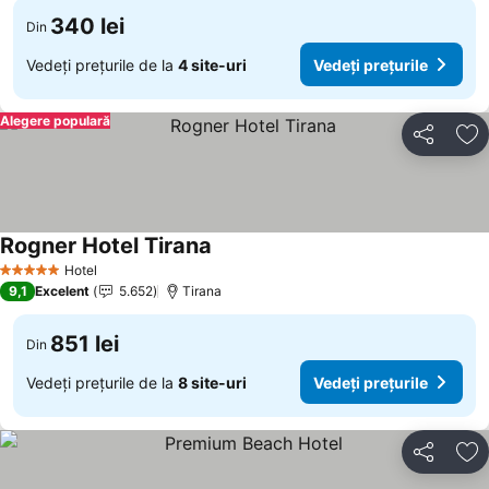
340 lei
Din
Vedeți prețurile de la
4 site-uri
Vedeți prețurile
Alegere populară
Distribuiți
Ad
Rogner Hotel Tirana
Hotel
5 Stele
9,1
Excelent
5.652
Tirana
851 lei
Din
Vedeți prețurile de la
8 site-uri
Vedeți prețurile
Distribuiți
Ad