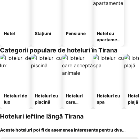
Hotel
Stațiuni
Pensiune
Hotel cu
apartamen
te
Categorii populare de hoteluri în Tirana
Hoteluri de
Hoteluri cu
Hoteluri
Hoteluri cu
Hotel
lux
piscină
care
spa
plajă
acceptă
animale
Hoteluri ieftine lângă Tirana
Aceste hoteluri pot fi de asemenea interesante pentru dvs...