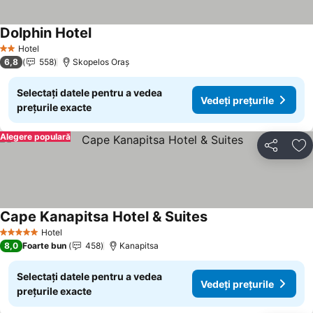
Dolphin Hotel
Hotel
2 Stele
6,8
558
Skopelos Oraș
Selectați datele pentru a vedea
Vedeți prețurile
prețurile exacte
Alegere populară
Distribuiți
Ad
Cape Kanapitsa Hotel & Suites
Hotel
5 Stele
8,0
Foarte bun
458
Kanapitsa
Selectați datele pentru a vedea
Vedeți prețurile
prețurile exacte