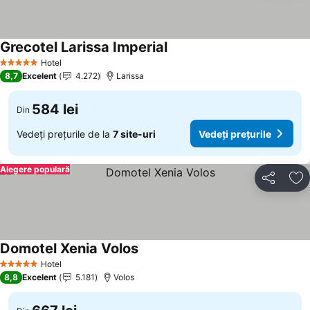
Grecotel Larissa Imperial
Hotel
5 Stele
8,7
Excelent
4.272
Larissa
584 lei
Din
Vedeți prețurile de la
7 site-uri
Vedeți prețurile
Alegere populară
Distribuiți
Ad
Domotel Xenia Volos
Hotel
5 Stele
8,8
Excelent
5.181
Volos