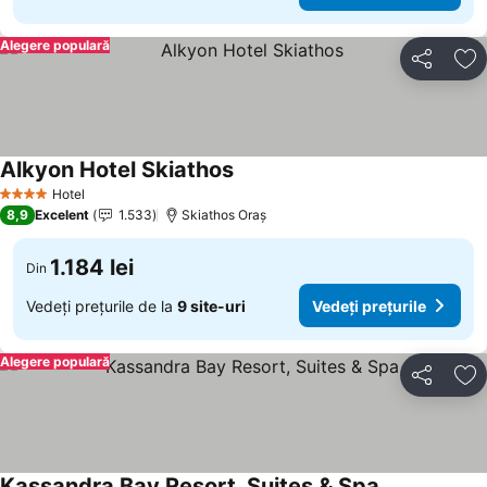
Alegere populară
Distribuiți
Ad
Alkyon Hotel Skiathos
Hotel
4 Stele
8,9
Excelent
1.533
Skiathos Oraș
1.184 lei
Din
Vedeți prețurile de la
9 site-uri
Vedeți prețurile
Alegere populară
Distribuiți
Ad
Kassandra Bay Resort, Suites & Spa