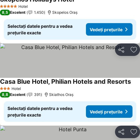
Hotel
5 Stele
8,5
Excelent
1.450
Skopelos Oraș
Selectați datele pentru a vedea
Vedeți prețurile
prețurile exacte
Distribuiți
Ad
Casa Blue Hotel, Philian Hotels and Resorts
Hotel
3 Stele
8,8
Excelent
391
Skiathos Oraș
Selectați datele pentru a vedea
Vedeți prețurile
prețurile exacte
Distribuiți
Ad