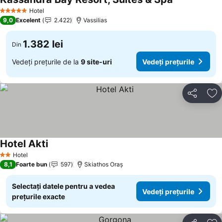
Hotel
5 Stele
9,0
Excelent
2.422
Vassilias
1.382 lei
Din
Vedeți prețurile de la
9 site-uri
Vedeți prețurile
Distribuiți
Ad
Hotel Akti
Hotel
2 Stele
8,1
Foarte bun
597
Skiathos Oraș
Selectați datele pentru a vedea
Vedeți prețurile
prețurile exacte