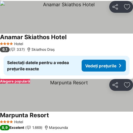
Distribuiți
Ad
Anamar Skiathos Hotel
Hotel
4 Stele
6,1
337
Skiathos Oraș
Selectați datele pentru a vedea
Vedeți prețurile
prețurile exacte
Alegere populară
Distribuiți
Ad
Marpunta Resort
Hotel
4 Stele
8,9
Excelent
1.669
Marpounda