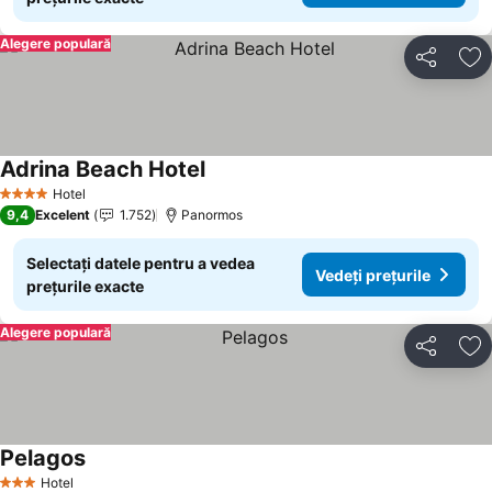
Alegere populară
Distribuiți
Ad
Adrina Beach Hotel
Hotel
4 Stele
9,4
Excelent
1.752
Panormos
Selectați datele pentru a vedea
Vedeți prețurile
prețurile exacte
Alegere populară
Distribuiți
Ad
Pelagos
Hotel
3 Stele