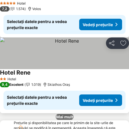
Hotel
5 Stele
7,2
1.574
Volos
Selectați datele pentru a vedea
Vedeți prețurile
prețurile exacte
Distribuiți
Ad
Hotel Rene
Hotel
2 Stele
9,4
Excelent
1.019
Skiathos Oraș
Selectați datele pentru a vedea
Vedeți prețurile
prețurile exacte
Mai mult
Prețurile și disponibilitatea pe care le primim de la site-urile de
rezervări se modifică în permanență. Aceasta înseamnă că este