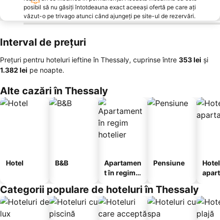
posibil să nu găsiți întotdeauna exact aceeași ofertă pe care ați
văzut-o pe trivago atunci când ajungeți pe site-ul de rezervări.
Interval de prețuri
Prețuri pentru hoteluri ieftine în Thessaly, cuprinse între
‎353 lei
și
‎1.382 lei
pe noapte.
Alte cazări în Thessaly
Hotel
B&B
Apartamen
Pensiune
Hotel
t în regim
apar
hotelier
te
Categorii populare de hoteluri în Thessaly