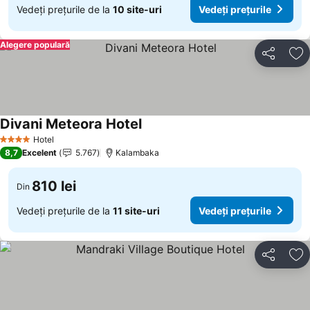
Vedeți prețurile de la
10 site-uri
Vedeți prețurile
Alegere populară
Distribuiți
Ad
Divani Meteora Hotel
Hotel
4 Stele
8,7
Excelent
5.767
Kalambaka
810 lei
Din
Vedeți prețurile de la
11 site-uri
Vedeți prețurile
Distribuiți
Ad