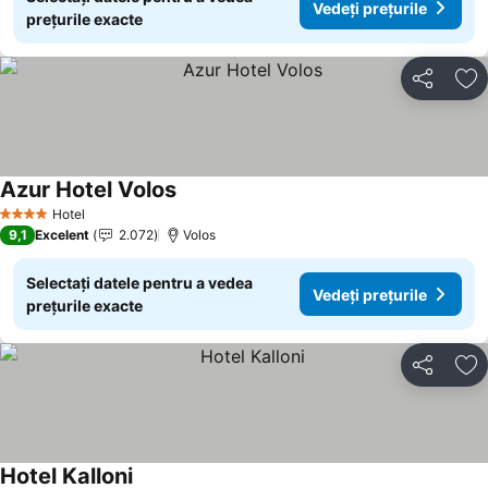
Vedeți prețurile
prețurile exacte
Distribuiți
Ad
Azur Hotel Volos
Hotel
4 Stele
9,1
Excelent
2.072
Volos
Selectați datele pentru a vedea
Vedeți prețurile
prețurile exacte
Distribuiți
Ad
Hotel Kalloni