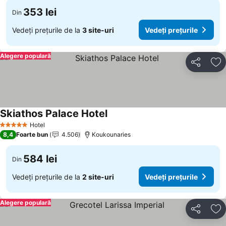
353 lei
Din
Vedeți prețurile de la
3 site-uri
Vedeți prețurile
Alegere populară
Distribuiți
Ad
Skiathos Palace Hotel
Hotel
5 Stele
8,4
Foarte bun
4.506
Koukounaries
584 lei
Din
Vedeți prețurile de la
2 site-uri
Vedeți prețurile
Alegere populară
Distribuiți
Ad