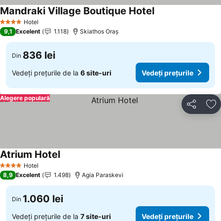
Mandraki Village Boutique Hotel
Hotel
4 Stele
9,1
Excelent
1.118
Skiathos Oraș
836 lei
Din
Vedeți prețurile de la
6 site-uri
Vedeți prețurile
Alegere populară
Distribuiți
Ad
Atrium Hotel
Hotel
4 Stele
8,9
Excelent
1.498
Agia Paraskevi
1.060 lei
Din
Vedeți prețurile de la
7 site-uri
Vedeți prețurile