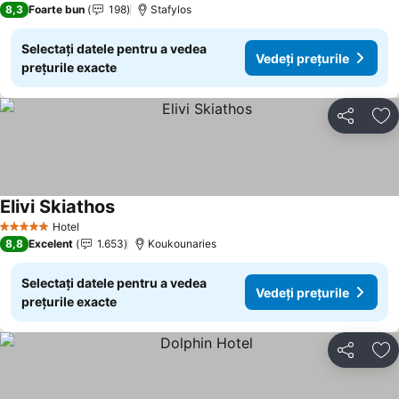
8,3
Foarte bun
198
Stafylos
Selectați datele pentru a vedea
Vedeți prețurile
prețurile exacte
Distribuiți
Ad
Elivi Skiathos
Hotel
5 Stele
8,8
Excelent
1.653
Koukounaries
Selectați datele pentru a vedea
Vedeți prețurile
prețurile exacte
Distribuiți
Ad