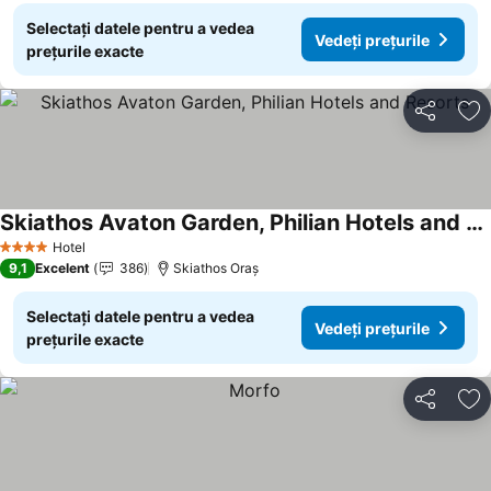
Selectați datele pentru a vedea
Vedeți prețurile
prețurile exacte
Distribuiți
Ad
Skiathos Avaton Garden, Philian Hotels and Resorts
Hotel
4 Stele
9,1
Excelent
386
Skiathos Oraș
Selectați datele pentru a vedea
Vedeți prețurile
prețurile exacte
Distribuiți
Ad