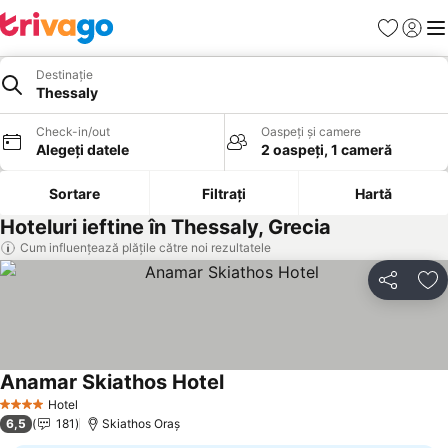
Favorite
Conect
Men
Destinație
Thessaly
Check-in/out
Oaspeți și camere
Alegeți datele
2 oaspeți, 1 cameră
Sortare
Filtrați
Hartă
Hoteluri ieftine în Thessaly, Grecia
Cum influențează plățile către noi rezultatele
Distribuiți
Ad
Anamar Skiathos Hotel
Hotel
4 Stele
6,5
181
Skiathos Oraș