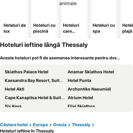
Hoteluri de
Hoteluri cu
Hoteluri
Hoteluri cu
Hotel
lux
piscină
care
spa
plajă
acceptă
animale
Hoteluri ieftine lângă Thessaly
Aceste hoteluri pot fi de asemenea interesante pentru dvs...
Skiathos Palace Hotel
Anamar Skiathos Hotel
Kassandra Bay Resort, Suites & Spa
Hotel Punta
Hotel Akti
Archontiko Naoumidi
Cape Kanapitsa Hotel & Suites
Atrium Hotel
Six Keys
Elivi Skiathos
Hotel Paradise
Grecotel Larissa Imperial
Anamar Skiathos Hotel
Alkyon Hotel Skiathos
Căutare hotel
Europa
Grecia
Thessaly
Hoteluri ieftine în Thessaly
Azur Hotel Volos
Radisson Resort Plaza Skiathos