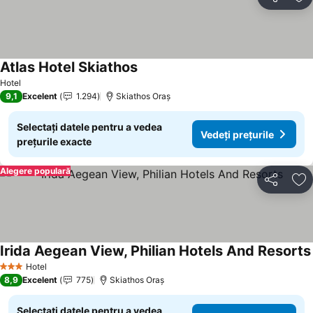
Distribuiți
Ad
Atlas Hotel Skiathos
Hotel
9,1
Excelent
1.294
Skiathos Oraș
Selectați datele pentru a vedea
Vedeți prețurile
prețurile exacte
Alegere populară
Distribuiți
Ad
Irida Aegean View, Philian Hotels And Resorts
Hotel
3 Stele
8,9
Excelent
775
Skiathos Oraș
Selectați datele pentru a vedea