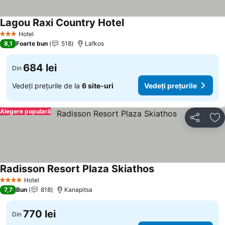
Lagou Raxi Country Hotel
Hotel
3 Stele
8,1
Foarte bun
518
Lafkos
684 lei
Din
Vedeți prețurile de la
6 site-uri
Vedeți prețurile
Alegere populară
Distribuiți
Ad
Radisson Resort Plaza Skiathos
Hotel
4 Stele
7,7
Bun
818
Kanapitsa
770 lei
Din