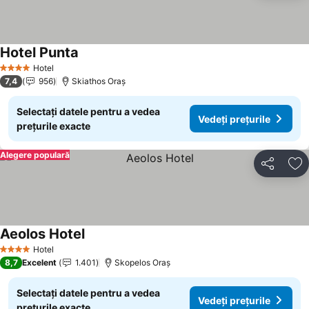
Hotel Punta
Hotel
4 Stele
7,4
956
Skiathos Oraș
Selectați datele pentru a vedea
Vedeți prețurile
prețurile exacte
Alegere populară
Distribuiți
Ad
Aeolos Hotel
Hotel
4 Stele
8,7
Excelent
1.401
Skopelos Oraș
Selectați datele pentru a vedea
Vedeți prețurile
prețurile exacte