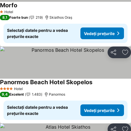
Morfo
Hotel
1 Stele
8,1
Foarte bun
219
Skiathos Oraș
Selectați datele pentru a vedea
Vedeți prețurile
prețurile exacte
Distribuiți
Ad
Panormos Beach Hotel Skopelos
Hotel
4 Stele
9,4
Excelent
1.483
Panormos
Selectați datele pentru a vedea
Vedeți prețurile
prețurile exacte