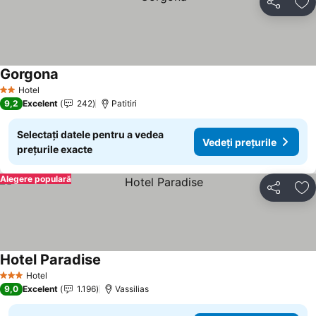
Distribuiți
Ad
Gorgona
Hotel
2 Stele
9,2
Excelent
242
Patitiri
Selectați datele pentru a vedea
Vedeți prețurile
prețurile exacte
Alegere populară
Distribuiți
Ad
Hotel Paradise
Hotel
3 Stele
9,0
Excelent
1.196
Vassilias