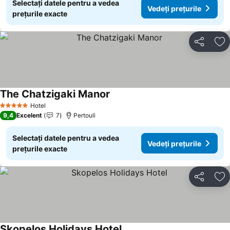
Selectați datele pentru a vedea
Vedeți prețurile
prețurile exacte
Distribuiți
Ad
The Chatzigaki Manor
Hotel
5 Stele
9,4
Excelent
7
Pertouli
Selectați datele pentru a vedea
Vedeți prețurile
prețurile exacte
Distribuiți
Ad
Skopelos Holidays Hotel