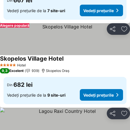
667 lei
Din
Vedeți prețurile de la
7 site-uri
Vedeți prețurile
Alegere populară
Distribuiți
Ad
Skopelos Village Hotel
Hotel
5 Stele
9,3
Excelent
939
Skopelos Oraș
682 lei
Din
Vedeți prețurile de la
9 site-uri
Vedeți prețurile
Distribuiți
Ad