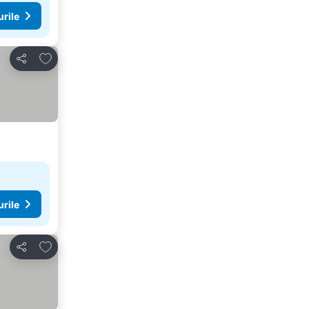
urile
Adăugaţi la favorite
Distribuiți
urile
Adăugaţi la favorite
Distribuiți