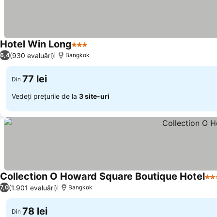
Hotel Win Long
3 Stele
(930 evaluări)
6,4
Bangkok
77 lei
Din
Vedeți prețurile de la
3 site-uri
Collection O Howard Square Boutique Hotel
3 S
(1.901 evaluări)
7,0
Bangkok
78 lei
Din