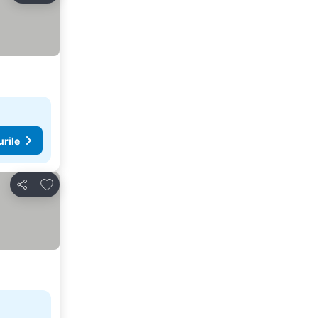
urile
Adăugaţi la favorite
Distribuiți