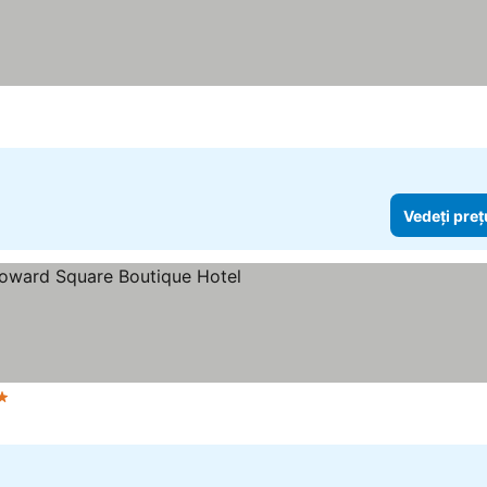
Vedeți preț
tele