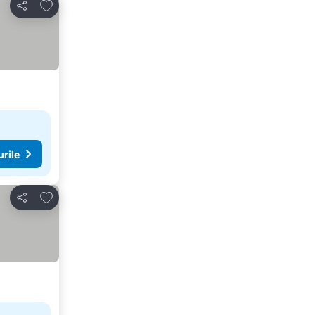
Adăugaţi la favorite
Distribuiți
urile
Adăugaţi la favorite
Distribuiți