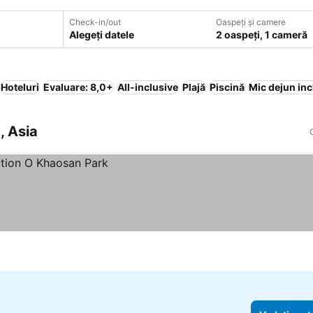
Check-in/out
Oaspeți și camere
Alegeți datele
2 oaspeți, 1 cameră
Hoteluri
Evaluare: 8,0+
All-inclusive
Plajă
Piscină
Mic dejun inc
, Asia