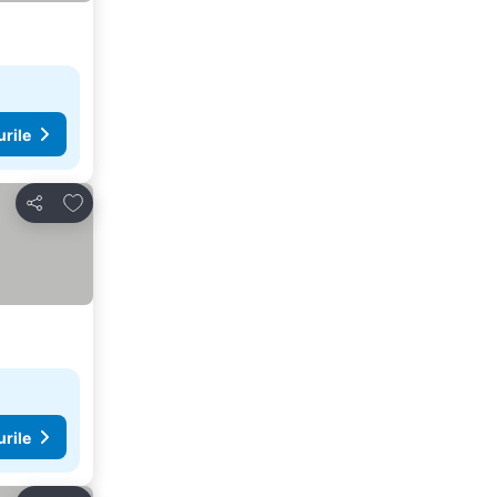
urile
Adăugaţi la favorite
Distribuiți
urile