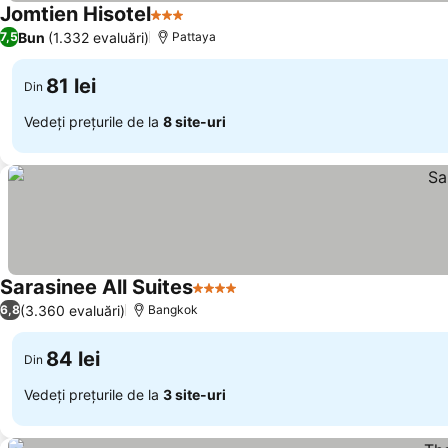
Jomtien Hisotel
3 Stele
Bun
(1.332 evaluări)
7,5
Pattaya
81 lei
Din
Vedeți prețurile de la
8 site-uri
Sarasinee All Suites
4 Stele
(3.360 evaluări)
6,8
Bangkok
84 lei
Din
Vedeți prețurile de la
3 site-uri