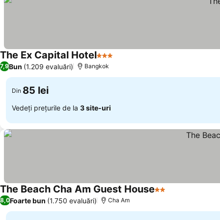
The Ex Capital Hotel
3 Stele
Bun
(1.209 evaluări)
7,9
Bangkok
85 lei
Din
Vedeți prețurile de la
3 site-uri
The Beach Cha Am Guest House
2 Stele
Foarte bun
(1.750 evaluări)
8,0
Cha Am