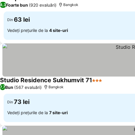
2 Stele
Foarte bun
(920 evaluări)
8,3
Bangkok
63 lei
Din
Vedeți prețurile de la
4 site-uri
Studio Residence Sukhumvit 71
3 Stele
Bun
(567 evaluări)
7,7
Bangkok
73 lei
Din
Vedeți prețurile de la
7 site-uri