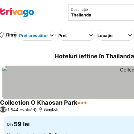
Destinație
Filtre
Preț crescător
Preț
Locație
Hoteluri ieftine în Thailanda
Collection O Khaosan Park
3 Stele
(1.844 evaluări)
6,8
Bangkok
59 lei
Din