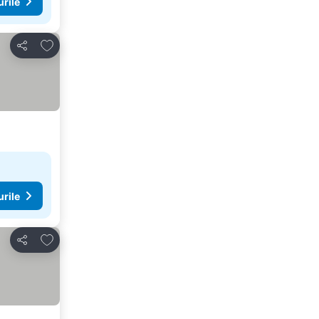
urile
Adăugaţi la favorite
Distribuiți
urile
Adăugaţi la favorite
Distribuiți