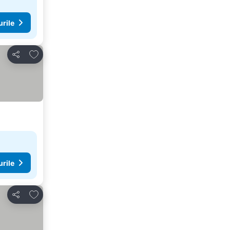
urile
Adăugaţi la favorite
Distribuiți
urile
Adăugaţi la favorite
Distribuiți