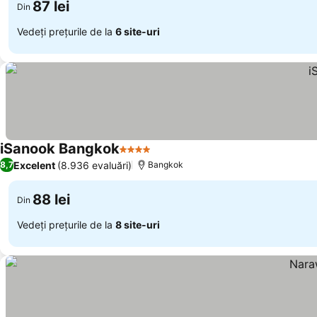
87 lei
Din
Vedeți prețurile de la
6 site-uri
iSanook Bangkok
4 Stele
Excelent
(8.936 evaluări)
8,7
Bangkok
88 lei
Din
Vedeți prețurile de la
8 site-uri