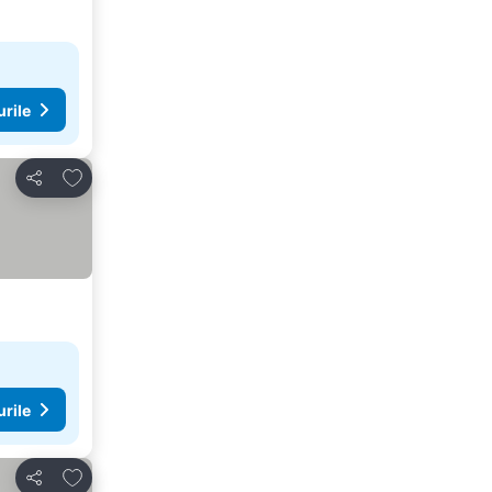
urile
Adăugaţi la favorite
Distribuiți
urile
Adăugaţi la favorite
Distribuiți