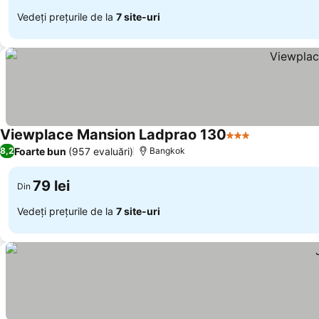
Vedeți prețurile de la
7 site-uri
Viewplace Mansion Ladprao 130
3 Stele
Foarte bun
(957 evaluări)
8,2
Bangkok
79 lei
Din
Vedeți prețurile de la
7 site-uri