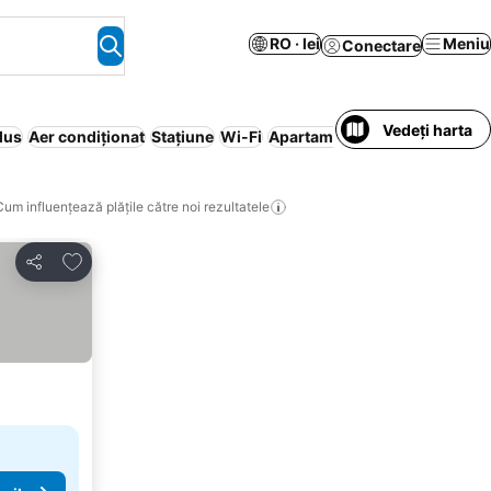
RO · lei
Meniu
Conectare
Vedeți harta
lus
Aer condiționat
Stațiune
Wi-Fi
Apartament în regim hotelier
Cum influențează plățile către noi rezultatele
Adăugaţi la favorite
Distribuiți