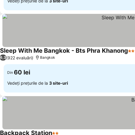
Vedeți prețurile de la
3 site-uri
Sleep With Me Bangkok - Bts Phra Khanong
2 S
(922 evaluări)
6,3
Bangkok
60 lei
Din
Vedeți prețurile de la
3 site-uri
Backpack Station