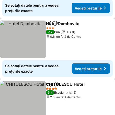
Selectați datele pentru a vedea
Vedeți prețurile
prețurile exacte
Hotel Dambovita
Distribuiți
Adăugaţi la favorite
Vedeți pre
3 Stele
7,7
Bun
1.391
0.6 km faţă de Centru
Selectați datele pentru a vedea
Vedeți prețurile
prețurile exacte
CHITULESCU Hotel
Distribuiți
Adăugaţi la favorite
Vedeți 
4 Stele
9,4
Excelent
5
2.0 km faţă de Centru