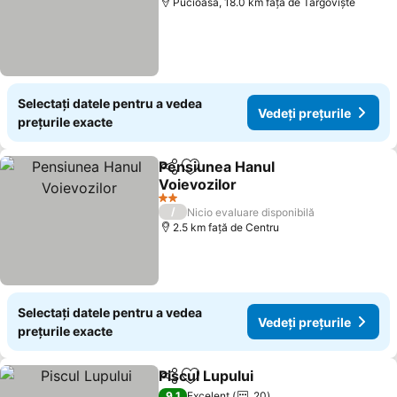
Pucioasa, 18.0 km faţă de Târgoviște
Selectați datele pentru a vedea
Vedeți prețurile
prețurile exacte
Pensiunea Hanul
Distribuiți
Adăugaţi la favorite
Voievozilor
Vedeți prețurile
2 Stele
/
Nicio evaluare disponibilă
2.5 km faţă de Centru
Selectați datele pentru a vedea
Vedeți prețurile
prețurile exacte
Piscul Lupului
Distribuiți
Adăugaţi la favorite
Vedeți prețur
9,1
Excelent
20