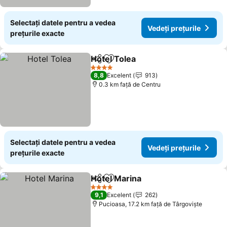
Selectați datele pentru a vedea
Vedeți prețurile
prețurile exacte
Hotel Tolea
Distribuiți
Adăugaţi la favorite
Vedeți prețurile
4 Stele
8,8
Excelent
913
0.3 km faţă de Centru
Selectați datele pentru a vedea
Vedeți prețurile
prețurile exacte
Hotel Marina
Distribuiți
Adăugaţi la favorite
Vedeți prețuri
4 Stele
9,1
Excelent
262
Pucioasa, 17.2 km faţă de Târgoviște