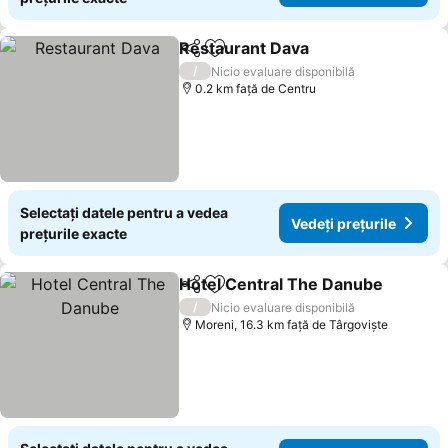
Restaurant Dava
Distribuiți
Adăugaţi la favorite
Vedeți pre
/
Nicio evaluare disponibilă
0.2 km faţă de Centru
Selectați datele pentru a vedea
Vedeți prețurile
prețurile exacte
Hotel Central The Danube
Distribuiți
Adăugaţi la favorite
/
Nicio evaluare disponibilă
Moreni, 16.3 km faţă de Târgoviște