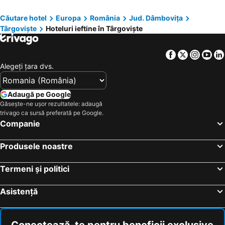
Reea Boutique Hotel
Casa Lili
Căutare hotel
Europa
România
Jud. Dâmbovița
Dracula
Restaurant Dava
Târgoviște
Hoteluri ieftine în Târgoviște
Solarino
Guesthouse Vila Melisa
Hotel Central The Danube
Central
Facebook
Twitter
Insta
Yo
Piscul Lupului
Alegeţi ţara dvs.
Adaugă pe Google
Găsește-ne ușor rezultatele: adaugă
trivago ca sursă preferată pe Google.
Companie
Produsele noastre
Termeni și politici
Asistență
Conectează-te pentru beneficii exclusive