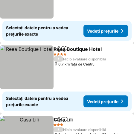
Selectați datele pentru a vedea
Vedeți prețurile
prețurile exacte
Reea Boutique Hotel
Distribuiți
Adăugaţi la favorite
Vedeți
4 Stele
/
Nicio evaluare disponibilă
0.7 km faţă de Centru
Selectați datele pentru a vedea
Vedeți prețurile
prețurile exacte
Casa Lili
Distribuiți
Adăugaţi la favorite
Vedeți prețurile
3 Stele
/
Nicio evaluare disponibilă