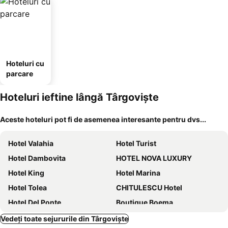
Hoteluri cu
parcare
Hoteluri ieftine lângă Târgoviște
Aceste hoteluri pot fi de asemenea interesante pentru dvs...
Hotel Valahia
Hotel Turist
Hotel Dambovita
HOTEL NOVA LUXURY
Hotel King
Hotel Marina
Hotel Tolea
CHITULESCU Hotel
Hotel Del Ponte
Boutique Boema
La Băiete
Pensiunea Hanul Voievozilor
Vedeți toate sejururile din Târgoviște