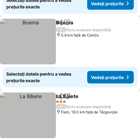
Selectați datele pentru a vedea
Vedeți prețurile
prețurile exacte
Boema
Distribuiți
Adăugaţi la favorite
Vedeți prețurile
/
Nicio evaluare disponibilă
0.9 km faţă de Centru
Selectați datele pentru a vedea
Vedeți prețurile
prețurile exacte
La Băiete
Distribuiți
Adăugaţi la favorite
Vedeți prețurile
3 Stele
/
Nicio evaluare disponibilă
Fieni, 19.0 km faţă de Târgoviște