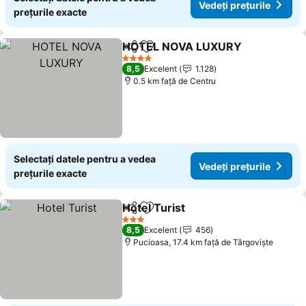
Vedeți prețurile
prețurile exacte
HOTEL NOVA LUXURY
Distribuiți
Adăugaţi la favorite
Vede
4 Stele
8,5
Excelent
1.128
0.5 km faţă de Centru
Selectați datele pentru a vedea
Vedeți prețurile
prețurile exacte
Hotel Turist
Distribuiți
Adăugaţi la favorite
Vedeți prețuril
3 Stele
8,5
Excelent
456
Pucioasa, 17.4 km faţă de Târgoviște