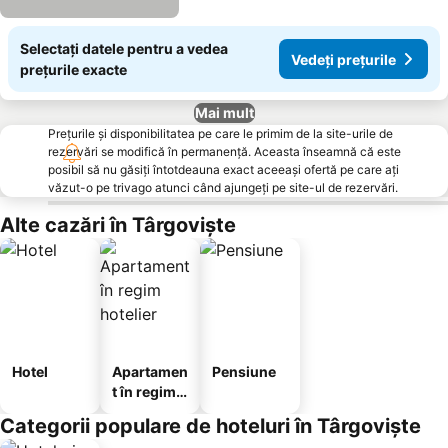
Selectați datele pentru a vedea
Vedeți prețurile
prețurile exacte
Mai mult
Prețurile și disponibilitatea pe care le primim de la site-urile de
rezervări se modifică în permanență. Aceasta înseamnă că este
posibil să nu găsiți întotdeauna exact aceeași ofertă pe care ați
văzut-o pe trivago atunci când ajungeți pe site-ul de rezervări.
Alte cazări în Târgoviște
Hotel
Apartamen
Pensiune
t în regim
hotelier
Categorii populare de hoteluri în Târgoviște