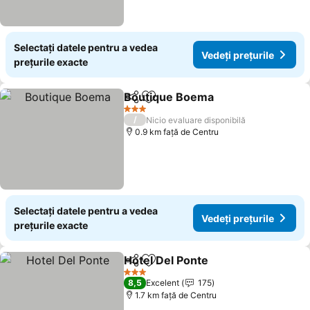
Selectați datele pentru a vedea
Vedeți prețurile
prețurile exacte
Boutique Boema
Distribuiți
Adăugaţi la favorite
Vedeți pre
3 Stele
/
Nicio evaluare disponibilă
0.9 km faţă de Centru
Selectați datele pentru a vedea
Vedeți prețurile
prețurile exacte
Hotel Del Ponte
Distribuiți
Adăugaţi la favorite
Vedeți preț
3 Stele
8,5
Excelent
175
1.7 km faţă de Centru