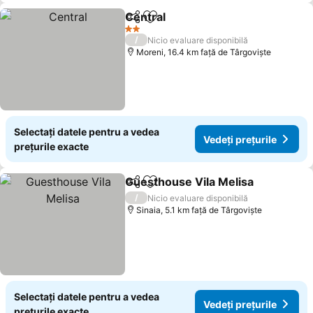
Central
Distribuiți
Adăugaţi la favorite
Vedeți prețurile
2 Stele
/
Nicio evaluare disponibilă
Moreni, 16.4 km faţă de Târgoviște
Selectați datele pentru a vedea
Vedeți prețurile
prețurile exacte
Guesthouse Vila Melisa
Distribuiți
Adăugaţi la favorite
Ved
/
Nicio evaluare disponibilă
Sinaia, 5.1 km faţă de Târgoviște
Selectați datele pentru a vedea
Vedeți prețurile
prețurile exacte