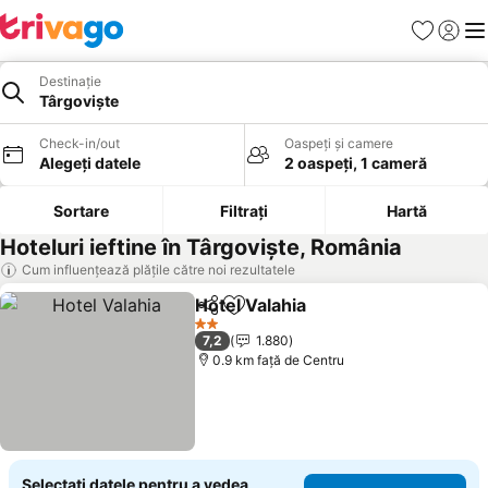
Favorite
Conect
Men
Destinație
Târgoviște
Check-in/out
Oaspeți și camere
Alegeți datele
2 oaspeți, 1 cameră
Sortare
Filtrați
Hartă
Hoteluri ieftine în Târgoviște, România
Cum influențează plățile către noi rezultatele
Hotel Valahia
Distribuiți
Adăugaţi la favorite
Vedeți prețuri
2 Stele
7,2
1.880
0.9 km faţă de Centru
Selectați datele pentru a vedea