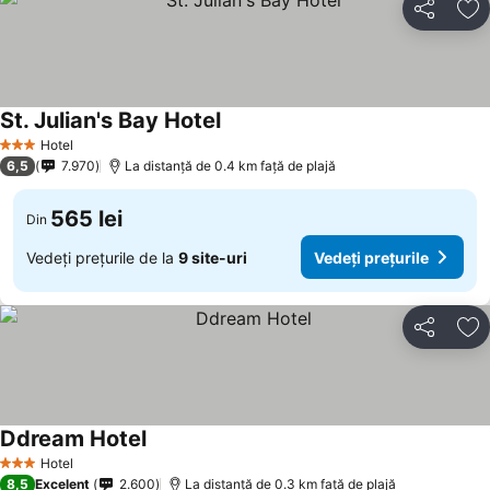
Distribuiți
Ad
St. Julian's Bay Hotel
Hotel
3 Stele
6,5
7.970
La distanță de 0.4 km față de plajă
565 lei
Din
Vedeți prețurile de la
9 site-uri
Vedeți prețurile
Distribuiți
Ad
Ddream Hotel
Hotel
3 Stele
8,5
Excelent
2.600
La distanță de 0.3 km față de plajă