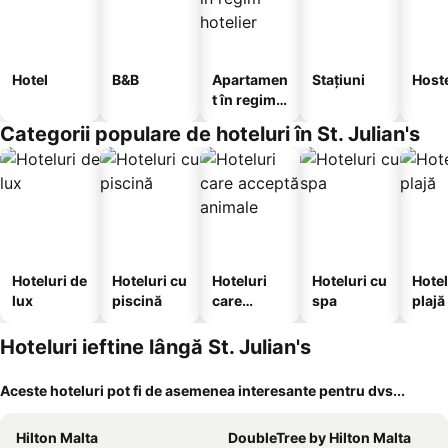
Hotel
B&B
Apartamen
Stațiuni
Host
t în regim
hotelier
Categorii populare de hoteluri în St. Julian's
Hoteluri de
Hoteluri cu
Hoteluri
Hoteluri cu
Hotel
lux
piscină
care
spa
plajă
acceptă
animale
Hoteluri ieftine lângă St. Julian's
Aceste hoteluri pot fi de asemenea interesante pentru dvs...
Hilton Malta
DoubleTree by Hilton Malta