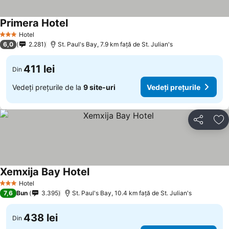
Primera Hotel
Hotel
3 Stele
6,0
2.281
St. Paul's Bay, 7.9 km faţă de St. Julian's
411 lei
Din
Vedeți prețurile de la
9 site-uri
Vedeți prețurile
Distribuiți
Ad
Xemxija Bay Hotel
Hotel
3 Stele
7,6
Bun
3.395
St. Paul's Bay, 10.4 km faţă de St. Julian's
438 lei
Din