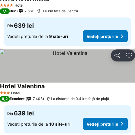
Hotel
4 Stele
7,9
Bun
2.661
0.6 km faţă de Centru
639 lei
Din
Vedeți prețurile de la
9 site-uri
Vedeți prețurile
Distribuiți
Ad
Hotel Valentina
Hotel
3 Stele
9,2
Excelent
7.403
La distanță de 0.4 km față de plajă
639 lei
Din
Vedeți prețurile de la
10 site-uri
Vedeți prețurile