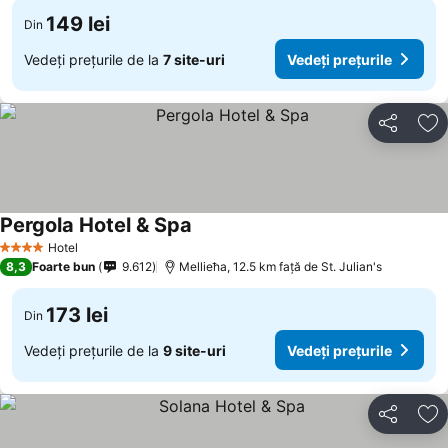
149 lei
Din
Vedeți prețurile de la
7 site-uri
Vedeți prețurile
Distribuiți
Ad
Pergola Hotel & Spa
Hotel
4 Stele
8,3
Foarte bun
9.612
Mellieħa, 12.5 km faţă de St. Julian's
173 lei
Din
Vedeți prețurile de la
9 site-uri
Vedeți prețurile
Distribuiți
Ad