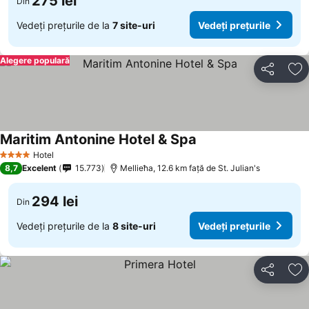
275 lei
Din
Vedeți prețurile de la
7 site-uri
Vedeți prețurile
Alegere populară
Distribuiți
Ad
Maritim Antonine Hotel & Spa
Hotel
4 Stele
8,7
Excelent
15.773
Mellieħa, 12.6 km faţă de St. Julian's
294 lei
Din
Vedeți prețurile de la
8 site-uri
Vedeți prețurile
Distribuiți
Ad