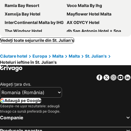
Ramla Bay Resort
Voco Malta By Ihg
Xemxija Bay Hotel
Mayflower Hotel Malta
InterContinental Malta by IHG
AX ODYCY Hotel
The Windsor Hotel
db San Antonio Hotel + Spa All Inclusive
Soreda Hotel
QAWRA Palace Resort & SPA
Vedeți toate sejururile din St. Julian's
115 The Strand Hotel by NEU Collective
be.HOTEL
Căutare hotel
Europa
Malta
Malta
St. Julian's
Vivaldi Hotel
Mercure St. Julian's Malta
Hoteluri ieftine în St. Julian's
The Preluna Hotel
Holiday Inn Express Malta By Ihg
Bayview Hotel by ST Hotels
The St George Park Hotel
Facebook
Twitter
Insta
Yo
Solana Hotel & Spa
Cavalieri Hotel Malta, a member of Radisson Individuals
Alegeţi ţara dvs.
ibis Styles ST Pauls Bay Malta
Gillieru Harbour Hotel
Corinthia St George's Bay
Bella Vista Hotel
Adaugă pe Google
Găsește-ne ușor rezultatele: adaugă
Verdi St George's Bay Marina
Hotel Levante St. Julian's, Affiliated by Meliá
trivago ca sursă preferată pe Google.
Sliema Marina Hotel
Novotel Malta Sliema
Companie
Radisson Blu Resort, Malta St. Julian's
Hotel Scirocco St. Julian's, Affiliated by Meliá
Produsele noastre