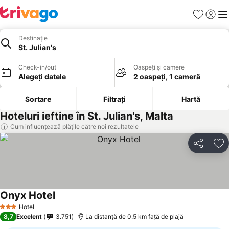
Favorite
Conect
Men
Destinație
St. Julian's
Check-in/out
Oaspeți și camere
Alegeți datele
2 oaspeți, 1 cameră
Sortare
Filtrați
Hartă
Hoteluri ieftine în St. Julian's, Malta
Cum influențează plățile către noi rezultatele
Distribuiți
Ad
Onyx Hotel
Hotel
3 Stele
8,7
Excelent
3.751
La distanță de 0.5 km față de plajă