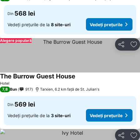
568 lei
Din
Vedeți prețurile de la
8 site-uri
Vedeți prețurile
Alegere populară
Distribuiți
Ad
The Burrow Guest House
Hotel
7,8
Bun
917
Tarxien, 6.2 km faţă de St. Julian's
569 lei
Din
Vedeți prețurile de la
3 site-uri
Vedeți prețurile
Distribuiți
Ad