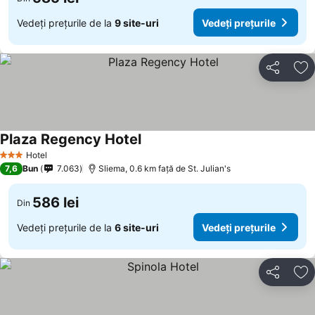
Vedeți prețurile de la
9 site-uri
Vedeți prețurile
Distribuiți
Ad
Plaza Regency Hotel
Hotel
3 Stele
7,6
Bun
7.063
Sliema, 0.6 km faţă de St. Julian's
586 lei
Din
Vedeți prețurile de la
6 site-uri
Vedeți prețurile
Distribuiți
Ad