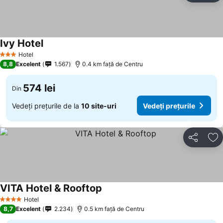
Ivy Hotel
Hotel
3 Stele
8,8
Excelent
1.567
0.4 km faţă de Centru
574 lei
Din
Vedeți prețurile de la
10 site-uri
Vedeți prețurile
Distribuiți
Ad
VITA Hotel & Rooftop
Hotel
4 Stele
8,7
Excelent
2.234
0.5 km faţă de Centru