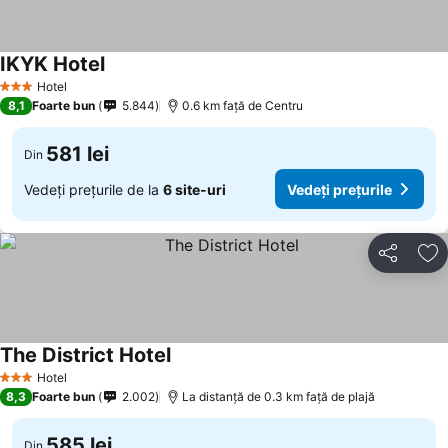
IKYK Hotel
Hotel
3 Stele
8,1
Foarte bun
5.844
0.6 km faţă de Centru
581 lei
Din
Vedeți prețurile de la
6 site-uri
Vedeți prețurile
Distribuiți
Ad
The District Hotel
Hotel
3 Stele
8,3
Foarte bun
2.002
La distanță de 0.3 km față de plajă
585 lei
Din