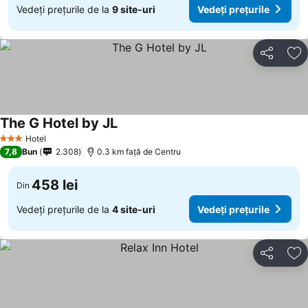
Vedeți prețurile de la
9 site-uri
Vedeți prețurile
Distribuiți
Ad
The G Hotel by JL
Hotel
3 Stele
7,8
Bun
2.308
0.3 km faţă de Centru
458 lei
Din
Vedeți prețurile de la
4 site-uri
Vedeți prețurile
Distribuiți
Ad