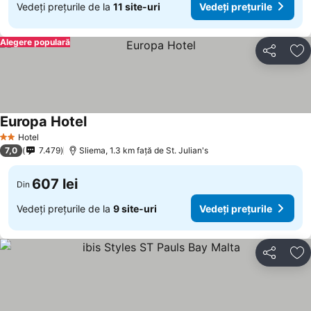
Vedeți prețurile de la
11 site-uri
Vedeți prețurile
Alegere populară
Distribuiți
Ad
Europa Hotel
Hotel
2 Stele
7,0
7.479
Sliema, 1.3 km faţă de St. Julian's
607 lei
Din
Vedeți prețurile de la
9 site-uri
Vedeți prețurile
Distribuiți
Ad