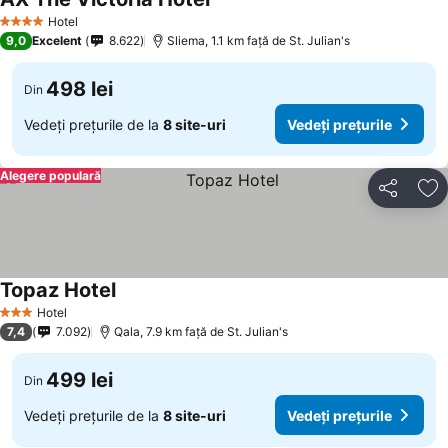
Hotel
4 Stele
9,0
Excelent
8.622
Sliema, 1.1 km faţă de St. Julian's
498 lei
Din
Vedeți prețurile de la
8 site-uri
Vedeți prețurile
Alegere populară
Distribuiți
Ad
Topaz Hotel
Hotel
3 Stele
7,4
7.092
Qala, 7.9 km faţă de St. Julian's
499 lei
Din
Vedeți prețurile de la
8 site-uri
Vedeți prețurile