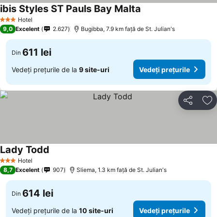
ibis Styles ST Pauls Bay Malta
Hotel
3 Stele
9,0
Excelent
2.627
Bugibba, 7.9 km faţă de St. Julian's
611 lei
Din
Vedeți prețurile de la
9 site-uri
Vedeți prețurile
Distribuiți
Ad
Lady Todd
Hotel
3 Stele
8,7
Excelent
907
Sliema, 1.3 km faţă de St. Julian's
614 lei
Din
Vedeți prețurile de la
10 site-uri
Vedeți prețurile