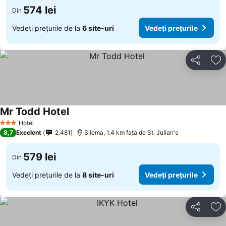
574 lei
Din
Vedeți prețurile de la
6 site-uri
Vedeți prețurile
Distribuiți
Ad
Mr Todd Hotel
Hotel
3 Stele
8,7
Excelent
2.481
Sliema, 1.4 km faţă de St. Julian's
579 lei
Din
Vedeți prețurile de la
8 site-uri
Vedeți prețurile
Distribuiți
Ad