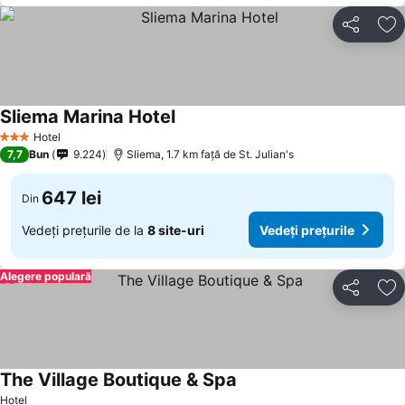
Distribuiți
Ad
Sliema Marina Hotel
Hotel
3 Stele
7,7
Bun
9.224
Sliema, 1.7 km faţă de St. Julian's
647 lei
Din
Vedeți prețurile de la
8 site-uri
Vedeți prețurile
Alegere populară
Distribuiți
Ad
The Village Boutique & Spa
Hotel