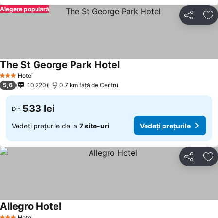
Alegere populară
Distribuiți
Ad
The St George Park Hotel
Hotel
3 Stele
5,6
10.220
0.7 km faţă de Centru
533 lei
Din
Vedeți prețurile de la
7 site-uri
Vedeți prețurile
Distribuiți
Ad
Allegro Hotel
Hotel