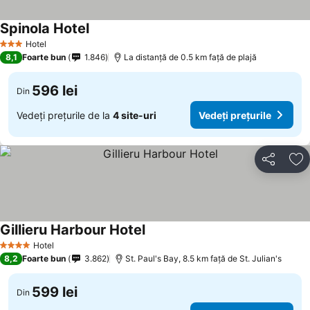
Spinola Hotel
Hotel
3 Stele
8,1
Foarte bun
1.846
La distanță de 0.5 km față de plajă
596 lei
Din
Vedeți prețurile de la
4 site-uri
Vedeți prețurile
Distribuiți
Ad
Gillieru Harbour Hotel
Hotel
4 Stele
8,2
Foarte bun
3.862
St. Paul's Bay, 8.5 km faţă de St. Julian's
599 lei
Din