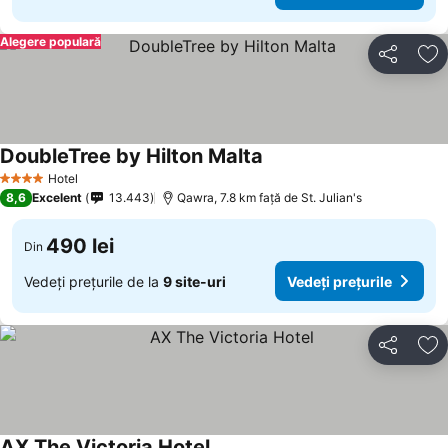
Alegere populară
Distribuiți
Ad
DoubleTree by Hilton Malta
Hotel
4 Stele
8,6
Excelent
13.443
Qawra, 7.8 km faţă de St. Julian's
490 lei
Din
Vedeți prețurile de la
9 site-uri
Vedeți prețurile
Distribuiți
Ad
AX The Victoria Hotel