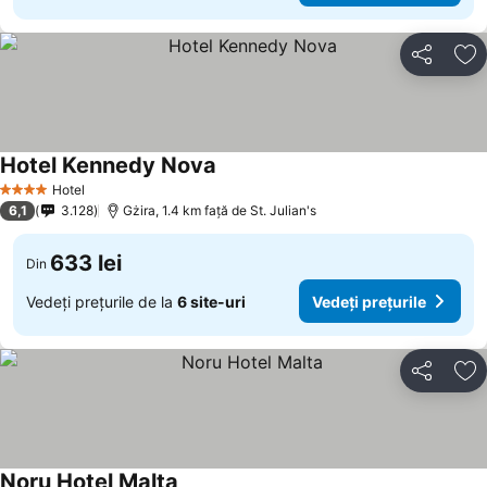
Distribuiți
Ad
Hotel Kennedy Nova
Hotel
4 Stele
6,1
3.128
Gżira, 1.4 km faţă de St. Julian's
633 lei
Din
Vedeți prețurile de la
6 site-uri
Vedeți prețurile
Distribuiți
Ad
Noru Hotel Malta