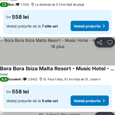
3 Stele
7,5
Bun
1.105
La distanță de 0.5 km față de plajă
558 lei
Din
Vedeți prețurile de la
7 site-uri
Vedeți prețurile
Distribuiți
Ad
Bora Bora Ibiza Malta Resort - Music Hotel - Adults Only 18 plus
Hotel
9,0
Excelent
2.642
St. Paul's Bay, 8.1 km faţă de St. Julian's
558 lei
Din
Vedeți prețurile de la
5 site-uri
Vedeți prețurile