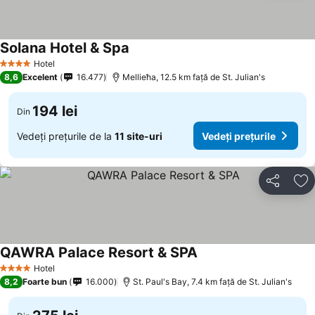
Solana Hotel & Spa
Hotel
4 Stele
8,6
Excelent
16.477
Mellieħa, 12.5 km faţă de St. Julian's
194 lei
Din
Vedeți prețurile de la
11 site-uri
Vedeți prețurile
Distribuiți
Ad
QAWRA Palace Resort & SPA
Hotel
4 Stele
8,2
Foarte bun
16.000
St. Paul's Bay, 7.4 km faţă de St. Julian's