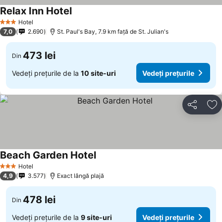
Relax Inn Hotel
Hotel
3 Stele
7,0
2.690
St. Paul's Bay, 7.9 km faţă de St. Julian's
473 lei
Din
Vedeți prețurile de la
10 site-uri
Vedeți prețurile
Distribuiți
Ad
Beach Garden Hotel
Hotel
3 Stele
4,9
3.577
Exact lângă plajă
478 lei
Din
Vedeți prețurile de la
9 site-uri
Vedeți prețurile