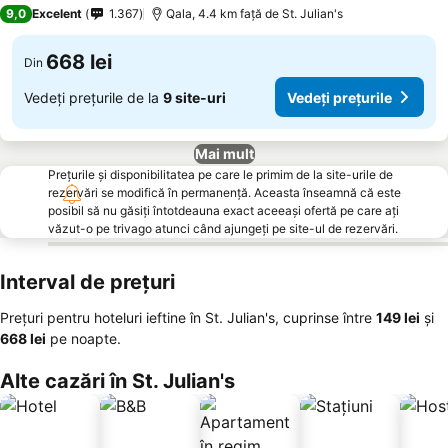
9,0
Excelent
1.367
Qala, 4.4 km faţă de St. Julian's
668 lei
Din
Vedeți prețurile de la
9 site-uri
Vedeți prețurile
Mai mult
Prețurile și disponibilitatea pe care le primim de la site-urile de
rezervări se modifică în permanență. Aceasta înseamnă că este
posibil să nu găsiți întotdeauna exact aceeași ofertă pe care ați
văzut-o pe trivago atunci când ajungeți pe site-ul de rezervări.
Interval de prețuri
Prețuri pentru hoteluri ieftine în St. Julian's, cuprinse între
‎149 lei
și
‎668 lei
pe noapte.
Alte cazări în St. Julian's