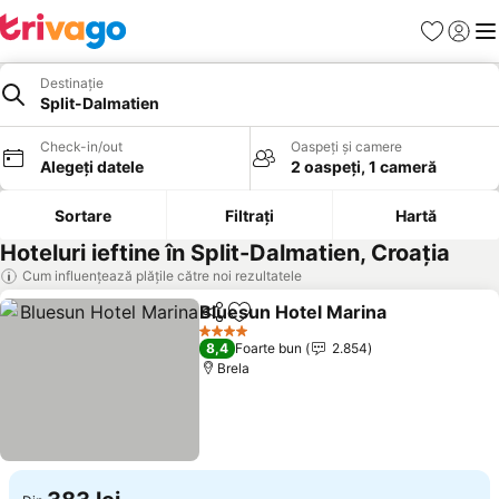
Favorite
Conect
Men
Destinație
Split-Dalmatien
Check-in/out
Oaspeți și camere
Alegeți datele
2 oaspeți, 1 cameră
Sortare
Filtrați
Hartă
Hoteluri ieftine în Split-Dalmatien, Croaţia
Cum influențează plățile către noi rezultatele
Bluesun Hotel Marina
Distribuiți
Adăugaţi la favorite
Vedeț
4 Stele
8,4
Foarte bun
2.854
Brela