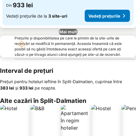
933 lei
Din
Vedeți prețurile de la
3 site-uri
Vedeți prețurile
Mai mult
Prețurile și disponibilitatea pe care le primim de la site-urile de
rezervări se modifică în permanență. Aceasta înseamnă că este
posibil să nu găsiți întotdeauna exact aceeași ofertă pe care ați
văzut-o pe trivago atunci când ajungeți pe site-ul de rezervări.
Interval de prețuri
Prețuri pentru hoteluri ieftine în Split-Dalmatien, cuprinse între
‎383 lei
și
‎933 lei
pe noapte.
Alte cazări în Split-Dalmatien