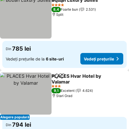
Boban Luxury Suites
Distribuiți
Adăugaţi la favorite
Vedeți
4 Stele
8,4
Foarte bun
2.531
Split
785 lei
Din
Vedeți prețurile de la
6 site-uri
Vedeți prețurile
PLACES Hvar Hotel by
Distribuiți
Adăugaţi la favorite
Valamar
Vedeți prețurile
3 Stele
9,1
Excelent
4.624
Stari Grad
Alegere populară
794 lei
Din