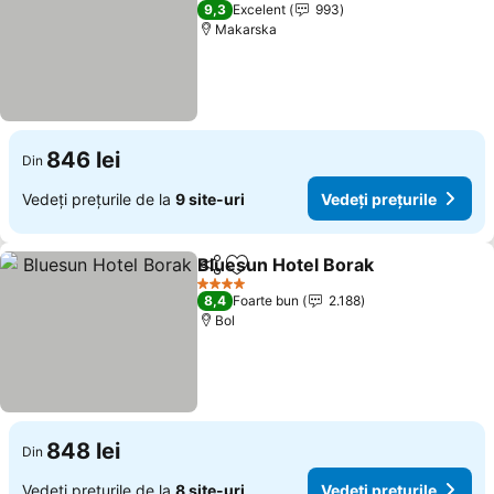
4 Stele
9,3
Excelent
993
Makarska
846 lei
Din
Vedeți prețurile de la
9 site-uri
Vedeți prețurile
Bluesun Hotel Borak
Distribuiți
Adăugaţi la favorite
Vedeți
4 Stele
8,4
Foarte bun
2.188
Bol
848 lei
Din
Vedeți prețurile de la
8 site-uri
Vedeți prețurile