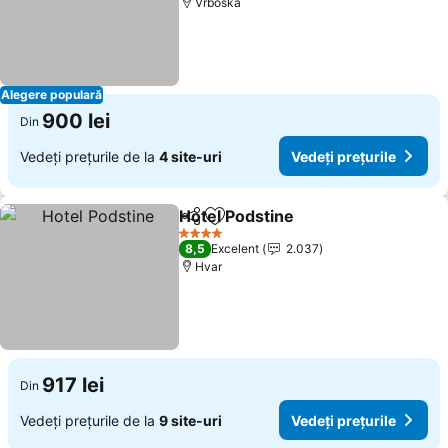
Vrboska
Alegere populară
900 lei
Din
Vedeți prețurile de la
4 site-uri
Vedeți prețurile
Hotel Podstine
Distribuiți
Adăugaţi la favorite
Vedeți prețu
4 Stele
8,5
Excelent
2.037
Hvar
917 lei
Din
Vedeți prețurile de la
9 site-uri
Vedeți prețurile