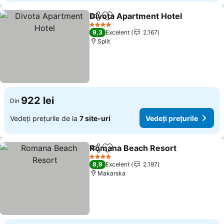
Divota Apartment Hotel
Distribuiți
Adăugaţi la favorite
Ve
4 Stele
9,3
Excelent
2.167
Split
922 lei
Din
Vedeți prețurile de la
7 site-uri
Vedeți prețurile
Romana Beach Resort
Distribuiți
Adăugaţi la favorite
Vede
4 Stele
8,9
Excelent
2.197
Makarska