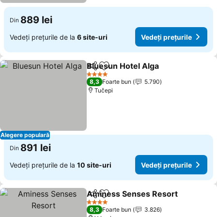
889 lei
Din
Vedeți prețurile de la
6 site-uri
Vedeți prețurile
Bluesun Hotel Alga
Distribuiți
Adăugaţi la favorite
Vedeți 
4 Stele
8,3
Foarte bun
5.790
Tučepi
Alegere populară
891 lei
Din
Vedeți prețurile de la
10 site-uri
Vedeți prețurile
Aminess Senses Resort
Distribuiți
Adăugaţi la favorite
Ve
4 Stele
8,3
Foarte bun
3.826