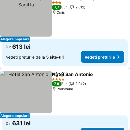
Distribuiți
Adăugaţi la favorite
Vede
3 Stele
7,7
Bun
2.612
Omiš
Alegere populară
613 lei
Din
Vedeți prețurile de la
5 site-uri
Vedeți prețurile
Hotel San Antonio
Distribuiți
Adăugaţi la favorite
Vedeți p
4 Stele
7,8
Bun
2.942
Podstrana
Alegere populară
631 lei
Din