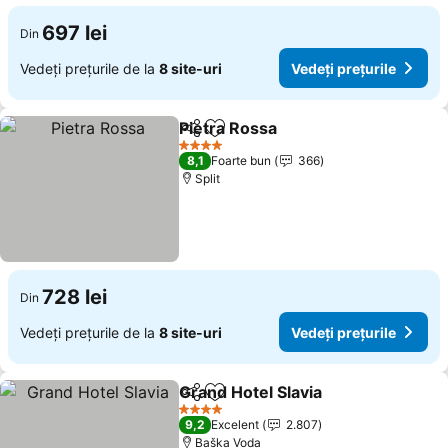
697 lei
Din
Vedeți prețurile de la
8 site-uri
Vedeți prețurile
Pietra Rossa
Distribuiți
Adăugaţi la favorite
Vedeți prețuri
4 Stele
8,1
Foarte bun
366
Split
728 lei
Din
Vedeți prețurile de la
8 site-uri
Vedeți prețurile
Grand Hotel Slavia
Distribuiți
Adăugaţi la favorite
Vedeți p
4 Stele
9,2
Excelent
2.807
Baška Voda