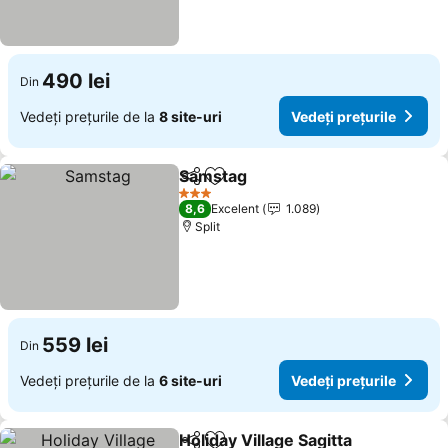
490 lei
Din
Vedeți prețurile de la
8 site-uri
Vedeți prețurile
Samstag
Distribuiți
Adăugaţi la favorite
Vedeți prețurile
3 Stele
8,6
Excelent
1.089
Split
559 lei
Din
Vedeți prețurile de la
6 site-uri
Vedeți prețurile
Holiday Village Sagitta