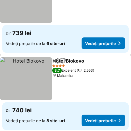
739 lei
Din
Vedeți prețurile de la
6 site-uri
Vedeți prețurile
Hotel Biokovo
Distribuiți
Adăugaţi la favorite
Vedeți prețur
4 Stele
8,7
Excelent
2.553
Makarska
740 lei
Din
Vedeți prețurile de la
8 site-uri
Vedeți prețurile