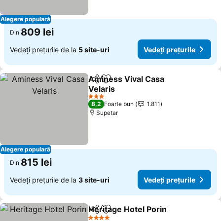
Alegere populară
809 lei
Din
Vedeți prețurile de la
5 site-uri
Vedeți prețurile
Aminess Vival Casa
Distribuiți
Adăugaţi la favorite
Velaris
Vedeți prețurile
3 Stele
8,2
Foarte bun
1.811
Supetar
Alegere populară
815 lei
Din
Vedeți prețurile de la
3 site-uri
Vedeți prețurile
Heritage Hotel Porin
Distribuiți
Adăugaţi la favorite
Vedeți