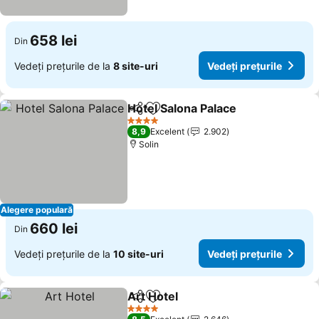
658 lei
Din
Vedeți prețurile de la
8 site-uri
Vedeți prețurile
Hotel Salona Palace
Distribuiți
Adăugaţi la favorite
Vedeți 
4 Stele
8,9
Excelent
2.902
Solin
Alegere populară
660 lei
Din
Vedeți prețurile de la
10 site-uri
Vedeți prețurile
Art Hotel
Distribuiți
Adăugaţi la favorite
Vedeți prețurile
4 Stele