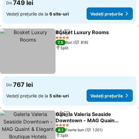
749 lei
Din
Vedeți prețurile de la
6 site-uri
Vedeți prețurile
Bosket Luxury Rooms
Distribuiți
Adăugaţi la favorite
Vede
4 Stele
7,5
Bun
816
Split
767 lei
Din
Vedeți prețurile de la
5 site-uri
Vedeți prețurile
Galeria Valeria Seaside
Distribuiți
Adăugaţi la favorite
Downtown - MAG Quaint
& Elegant Boutique Hotels
Vedeți prețurile
4 Stele
8,1
Foarte bun
1.201
Split