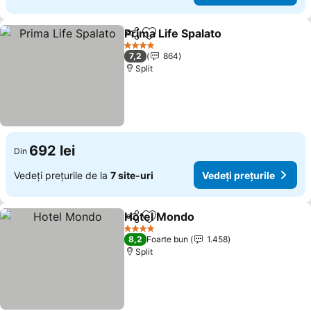
Prima Life Spalato
Distribuiți
Adăugaţi la favorite
Vedeți pr
4 Stele
7,2
864
Split
692 lei
Din
Vedeți prețurile de la
7 site-uri
Vedeți prețurile
Hotel Mondo
Distribuiți
Adăugaţi la favorite
Vedeți prețuri
4 Stele
8,2
Foarte bun
1.458
Split