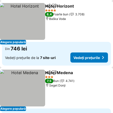
Hotel Horizont
Distribuiți
Adăugaţi la favorite
Vedeți prețu
4 Stele
8,4
Foarte bun
3.708
Baška Voda
Alegere populară
746 lei
Din
Vedeți prețurile de la
7 site-uri
Vedeți prețurile
Hotel Medena
Distribuiți
Adăugaţi la favorite
Vedeți prețur
3 Stele
7,5
Bun
4.741
Seget Donji
Alegere populară