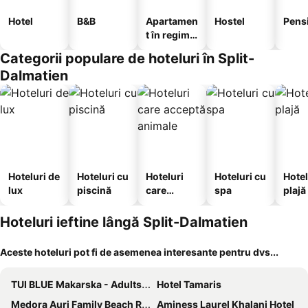
Hotel
B&B
Apartamen
Hostel
Pens
t în regim
hotelier
Categorii populare de hoteluri în Split-
Dalmatien
Hoteluri de
Hoteluri cu
Hoteluri
Hoteluri cu
Hotel
lux
piscină
care
spa
plajă
acceptă
animale
Hoteluri ieftine lângă Split-Dalmatien
Aceste hoteluri pot fi de asemenea interesante pentru dvs...
TUI BLUE Makarska - Adults Only
Hotel Tamaris
Medora Auri Family Beach Resort
Aminess Laurel Khalani Hotel