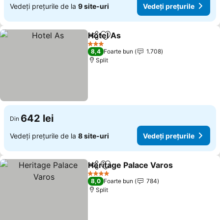
Vedeți prețurile de la
9 site-uri
Vedeți prețurile
Hotel As
Distribuiți
Adăugaţi la favorite
Vedeți prețurile
3 Stele
8,4
Foarte bun
1.708
Split
642 lei
Din
Vedeți prețurile de la
8 site-uri
Vedeți prețurile
Heritage Palace Varos
Distribuiți
Adăugaţi la favorite
Vede
4 Stele
8,0
Foarte bun
784
Split