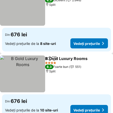
8,5
Excelent
2.646
Split
676 lei
Din
Vedeți prețurile de la
8 site-uri
Vedeți prețurile
B Gold Luxury Rooms
Distribuiți
Adăugaţi la favorite
Vedeț
4 Stele
8,3
Foarte bun
551
Split
676 lei
Din
Vedeți prețurile de la
10 site-uri
Vedeți prețurile