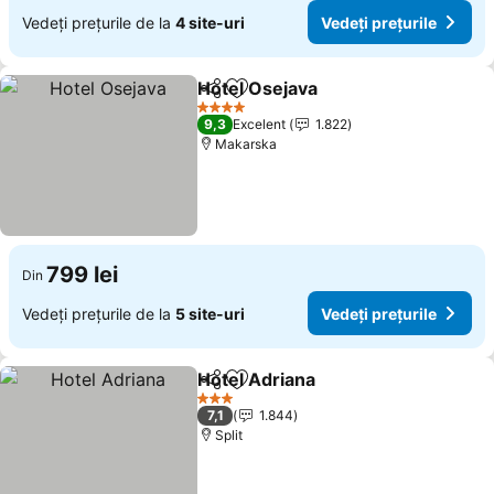
Vedeți prețurile de la
4 site-uri
Vedeți prețurile
Hotel Osejava
Distribuiți
Adăugaţi la favorite
Vedeți prețur
4 Stele
9,3
Excelent
1.822
Makarska
799 lei
Din
Vedeți prețurile de la
5 site-uri
Vedeți prețurile
Hotel Adriana
Distribuiți
Adăugaţi la favorite
Vedeți prețur
3 Stele
7,1
1.844
Split