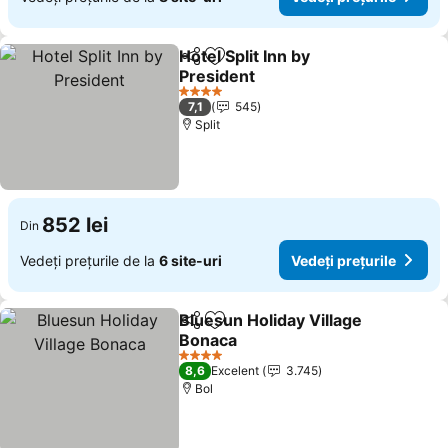
Hotel Split Inn by
Distribuiți
Adăugaţi la favorite
President
Vedeți prețurile
4 Stele
7,1
545
Split
852 lei
Din
Vedeți prețurile de la
6 site-uri
Vedeți prețurile
Bluesun Holiday Village
Distribuiți
Adăugaţi la favorite
Bonaca
Vedeți prețurile
4 Stele
8,6
Excelent
3.745
Bol