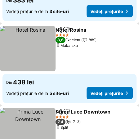
383 lei
Din
Vedeți prețurile de la
3 site-uri
Vedeți prețurile
Hotel Rosina
Distribuiți
Adăugaţi la favorite
Vedeți prețuri
4 Stele
8,6
Excelent
889
Makarska
438 lei
Din
Vedeți prețurile de la
5 site-uri
Vedeți prețurile
Prima Luce Downtown
Distribuiți
Adăugaţi la favorite
Ved
4 Stele
7,4
713
Split