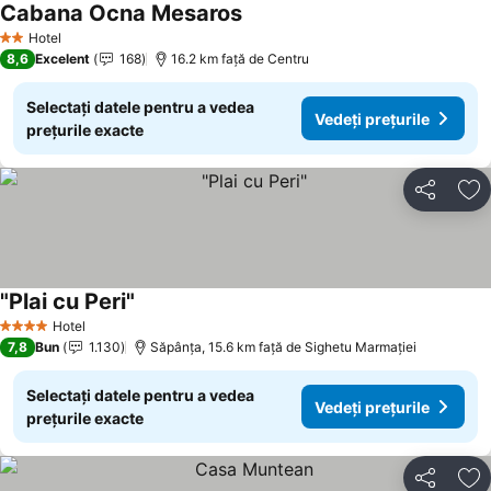
Cabana Ocna Mesaros
Vedeți prețurile
Hotel
2 Stele
8,6
Excelent
168
16.2 km faţă de Centru
Selectați datele pentru a vedea
Vedeți prețurile
prețurile exacte
Distribuiți
Ad
"Plai cu Peri"
Vedeți prețurile
Hotel
4 Stele
7,8
Bun
1.130
Săpânţa, 15.6 km faţă de Sighetu Marmației
Selectați datele pentru a vedea
Vedeți prețurile
prețurile exacte
Distribuiți
Ad