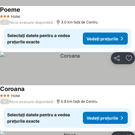
Poeme
Vedeți prețurile
Hotel
3 Stele
/
3.0 km faţă de Centru
Nicio evaluare disponibilă
Selectați datele pentru a vedea
Vedeți prețurile
prețurile exacte
Distribuiți
Ad
Coroana
Vedeți prețurile
Hotel
3 Stele
/
0.8 km faţă de Centru
Nicio evaluare disponibilă
Selectați datele pentru a vedea
Vedeți prețurile
prețurile exacte