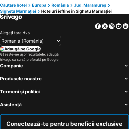
Căutare hotel
Europa
România
Jud. Maramureș
Pensiunea La Domnița
Hotel Salina
Sighetu Marmației
Hoteluri ieftine în Sighetu Marmației
In Deal La Ancuta
Coroana
Nova
Hotel Eurosind
Facebook
Twitter
Insta
Yo
Craiasca
Marea Alpina Maramures
Alegeţi ţara dvs.
Motel Siesta
Poeme
Aqua Hotel
Sub Cetate La Matei
Adaugă pe Google
Găsește-ne ușor rezultatele: adaugă
La Pintea Haiducu
trivago ca sursă preferată pe Google.
Companie
Produsele noastre
Termeni și politici
Asistență
Conectează-te pentru beneficii exclusive