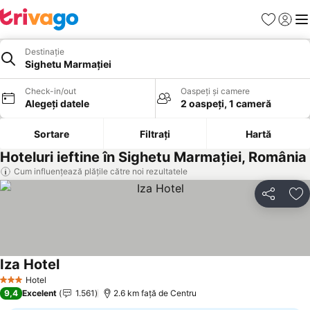
Favorite
Conect
Men
Destinație
Sighetu Marmației
Check-in/out
Oaspeți și camere
Alegeți datele
2 oaspeți, 1 cameră
Sortare
Filtrați
Hartă
Hoteluri ieftine în Sighetu Marmației, România
Cum influențează plățile către noi rezultatele
Distribuiți
Ad
Iza Hotel
Vedeți prețurile
Hotel
3 Stele
9,4
Excelent
1.561
2.6 km faţă de Centru