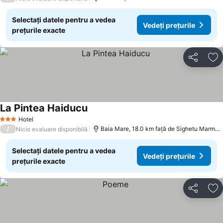
Selectați datele pentru a vedea
Vedeți prețurile
prețurile exacte
Distribuiți
Ad
La Pintea Haiducu
Vedeți prețurile
Hotel
3 Stele
/
Baia Mare, 18.0 km faţă de Sighetu Marmați
Nicio evaluare disponibilă
Selectați datele pentru a vedea
Vedeți prețurile
prețurile exacte
Distribuiți
Ad