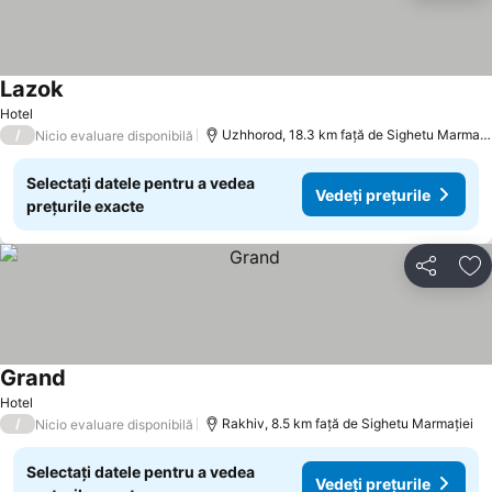
Lazok
Vedeți prețurile
Hotel
/
Uzhhorod, 18.3 km faţă de Sighetu Marmați
Nicio evaluare disponibilă
Selectați datele pentru a vedea
Vedeți prețurile
prețurile exacte
Distribuiți
Ad
Grand
Vedeți prețurile
Hotel
/
Rakhiv, 8.5 km faţă de Sighetu Marmației
Nicio evaluare disponibilă
Selectați datele pentru a vedea
Vedeți prețurile