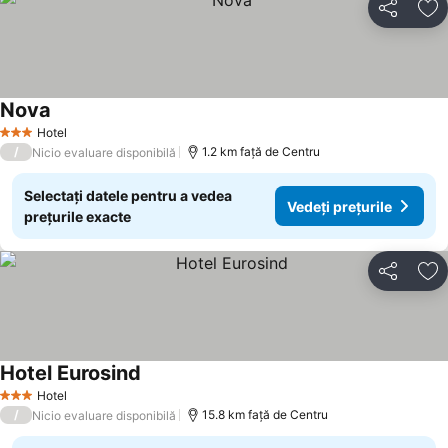
Distribuiți
Ad
Nova
Vedeți prețurile
Hotel
3 Stele
/
1.2 km faţă de Centru
Nicio evaluare disponibilă
Selectați datele pentru a vedea
Vedeți prețurile
prețurile exacte
Distribuiți
Ad
Hotel Eurosind
Vedeți prețurile
Hotel
3 Stele
/
15.8 km faţă de Centru
Nicio evaluare disponibilă