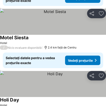
prețurile exacte
Distribuiți
Ad
Motel Siesta
Vedeți prețurile
Hotel
/
2.4 km faţă de Centru
Nicio evaluare disponibilă
Selectați datele pentru a vedea
Vedeți prețurile
prețurile exacte
Distribuiți
Ad
Holi Day
Vedeți prețurile
Hotel