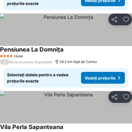
Vedeți prețurile
prețurile exacte
Distribuiți
Ad
Pensiunea La Domnița
Vedeți prețurile
Hotel
4 Stele
/
29.2 km faţă de Centru
Nicio evaluare disponibilă
Selectați datele pentru a vedea
Vedeți prețurile
prețurile exacte
Distribuiți
Ad
Vila Perla Sapanteana
Vedeți prețurile