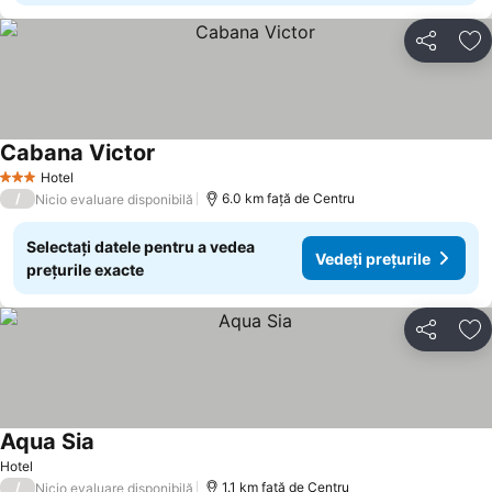
Distribuiți
Ad
Cabana Victor
Vedeți prețurile
Hotel
3 Stele
/
6.0 km faţă de Centru
Nicio evaluare disponibilă
Selectați datele pentru a vedea
Vedeți prețurile
prețurile exacte
Distribuiți
Ad
Aqua Sia
Vedeți prețurile
Hotel
/
1.1 km faţă de Centru
Nicio evaluare disponibilă