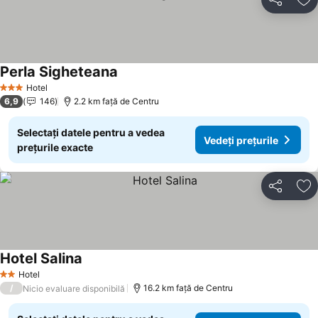
Distribuiți
Ad
Perla Sigheteana
Vedeți prețurile
Hotel
3 Stele
6,9
146
2.2 km faţă de Centru
Selectați datele pentru a vedea
Vedeți prețurile
prețurile exacte
Distribuiți
Ad
Hotel Salina
Vedeți prețurile
Hotel
2 Stele
/
16.2 km faţă de Centru
Nicio evaluare disponibilă