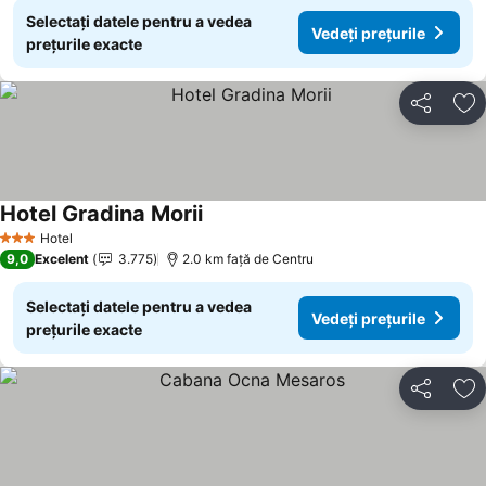
Selectați datele pentru a vedea
Vedeți prețurile
prețurile exacte
Distribuiți
Ad
Hotel Gradina Morii
Vedeți prețurile
Hotel
3 Stele
9,0
Excelent
3.775
2.0 km faţă de Centru
Selectați datele pentru a vedea
Vedeți prețurile
prețurile exacte
Distribuiți
Ad