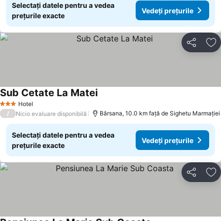
Selectați datele pentru a vedea
Vedeți prețurile
prețurile exacte
Distribuiți
Ad
Sub Cetate La Matei
Vedeți prețurile
Hotel
3 Stele
/
Bârsana, 10.0 km faţă de Sighetu Marmației
Nicio evaluare disponibilă
Selectați datele pentru a vedea
Vedeți prețurile
prețurile exacte
Distribuiți
Ad