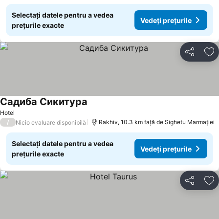
Selectați datele pentru a vedea
Vedeți prețurile
prețurile exacte
Distribuiți
Ad
Садиба Сикитура
Vedeți prețurile
Hotel
/
Rakhiv, 10.3 km faţă de Sighetu Marmației
Nicio evaluare disponibilă
Selectați datele pentru a vedea
Vedeți prețurile
prețurile exacte
Distribuiți
Ad