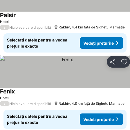
Palsir
Vedeți prețurile
Hotel
/
Rakhiv, 4.4 km faţă de Sighetu Marmației
Nicio evaluare disponibilă
Selectați datele pentru a vedea
Vedeți prețurile
prețurile exacte
Distribuiți
Ad
Fenix
Vedeți prețurile
Hotel
/
Rakhiv, 4.8 km faţă de Sighetu Marmației
Nicio evaluare disponibilă
Selectați datele pentru a vedea
Vedeți prețurile
prețurile exacte