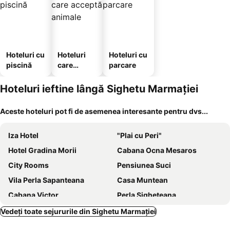
Hoteluri cu
Hoteluri
Hoteluri cu
piscină
care
parcare
acceptă
animale
Hoteluri ieftine lângă Sighetu Marmației
Aceste hoteluri pot fi de asemenea interesante pentru dvs...
Iza Hotel
"Plai cu Peri"
Hotel Gradina Morii
Cabana Ocna Mesaros
City Rooms
Pensiunea Suci
Vila Perla Sapanteana
Casa Muntean
Cabana Victor
Perla Sigheteana
Pensiunea Crinul Alb
Casa Iurca de Calinesti
Vedeți toate sejururile din Sighetu Marmației
Sub Creasta Cocosului
Cabana Floare De Maramures