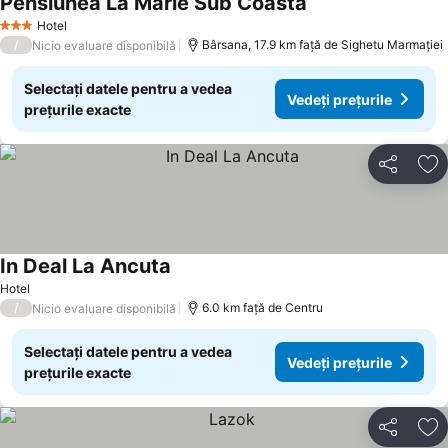
Pensiunea La Marie Sub Coasta
Vedeți prețurile
Hotel
3 Stele
/
Bârsana, 17.9 km faţă de Sighetu Marmației
Nicio evaluare disponibilă
Selectați datele pentru a vedea
Vedeți prețurile
prețurile exacte
Distribuiți
Ad
In Deal La Ancuta
Vedeți prețurile
Hotel
/
6.0 km faţă de Centru
Nicio evaluare disponibilă
Selectați datele pentru a vedea
Vedeți prețurile
prețurile exacte
Distribuiți
Ad