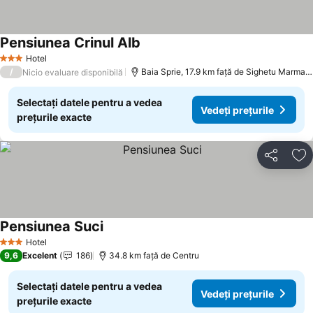
Pensiunea Crinul Alb
Vedeți prețurile
Hotel
3 Stele
/
Baia Sprie, 17.9 km faţă de Sighetu Marmați
Nicio evaluare disponibilă
Selectați datele pentru a vedea
Vedeți prețurile
prețurile exacte
Distribuiți
Ad
Pensiunea Suci
Vedeți prețurile
Hotel
3 Stele
9,6
Excelent
186
34.8 km faţă de Centru
Selectați datele pentru a vedea
Vedeți prețurile
prețurile exacte