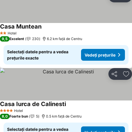
Casa Muntean
Vedeți prețurile
Hotel
2 Stele
9,5
Excelent
230
6.2 km faţă de Centru
Selectați datele pentru a vedea
Vedeți prețurile
prețurile exacte
Distribuiți
Ad
Casa Iurca de Calinesti
Vedeți prețurile
Hotel
4 Stele
8,0
Foarte bun
5
0.5 km faţă de Centru
Selectați datele pentru a vedea