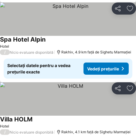
Distribuiți
Ad
Spa Hotel Alpin
Vedeți prețurile
Hotel
/
Rakhiv, 4.9 km faţă de Sighetu Marmației
Nicio evaluare disponibilă
Selectați datele pentru a vedea
Vedeți prețurile
prețurile exacte
Distribuiți
Ad
Villa HOLM
Vedeți prețurile
Hotel
/
Rakhiv, 4.1 km faţă de Sighetu Marmației
Nicio evaluare disponibilă