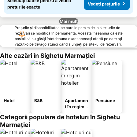
Selectați datele pentru a vedea
Vedeți prețurile
prețurile exacte
Mai mult
Prețurile și disponibilitatea pe care le primim de la site-urile de
rezervări se modifică în permanență. Aceasta înseamnă că este
posibil să nu găsiți întotdeauna exact aceeași ofertă pe care ați
văzut-o pe trivago atunci când ajungeți pe site-ul de rezervări.
Alte cazări în Sighetu Marmației
Hotel
B&B
Apartamen
Pensiune
t în regim
hotelier
Categorii populare de hoteluri în Sighetu
Marmației