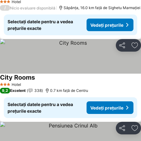
Hotel
3 Stele
/
Săpânţa, 16.0 km faţă de Sighetu Marmației
Nicio evaluare disponibilă
Selectați datele pentru a vedea
Vedeți prețurile
prețurile exacte
Distribuiți
Ad
City Rooms
Vedeți prețurile
Hotel
3 Stele
9,2
Excelent
338
0.7 km faţă de Centru
Selectați datele pentru a vedea
Vedeți prețurile
prețurile exacte
Distribuiți
Ad