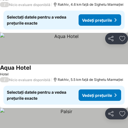
/
Rakhiv, 4.6 km faţă de Sighetu Marmației
Nicio evaluare disponibilă
Selectați datele pentru a vedea
Vedeți prețurile
prețurile exacte
Distribuiți
Ad
Aqua Hotel
Vedeți prețurile
Hotel
/
Rakhiv, 5.5 km faţă de Sighetu Marmației
Nicio evaluare disponibilă
Selectați datele pentru a vedea
Vedeți prețurile
prețurile exacte
Distribuiți
Ad