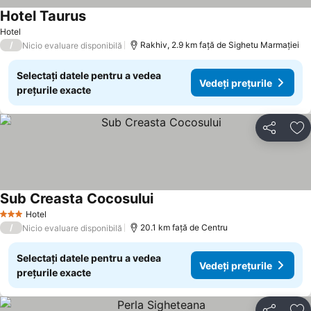
Hotel Taurus
Vedeți prețurile
Hotel
/
Rakhiv, 2.9 km faţă de Sighetu Marmației
Nicio evaluare disponibilă
Selectați datele pentru a vedea
Vedeți prețurile
prețurile exacte
Distribuiți
Ad
Sub Creasta Cocosului
Vedeți prețurile
Hotel
3 Stele
/
20.1 km faţă de Centru
Nicio evaluare disponibilă
Selectați datele pentru a vedea
Vedeți prețurile
prețurile exacte