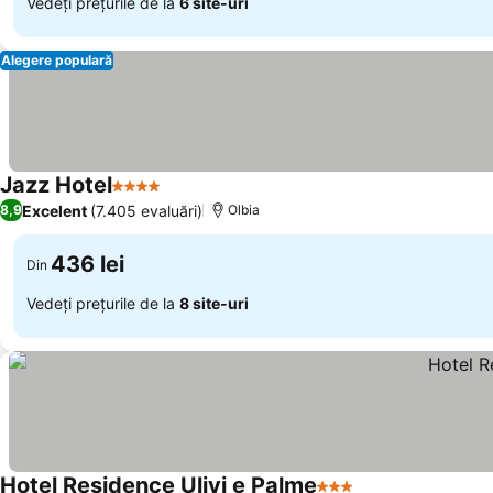
Vedeți prețurile de la
6 site-uri
Alegere populară
Jazz Hotel
4 Stele
Excelent
(7.405 evaluări)
8,9
Olbia
436 lei
Din
Vedeți prețurile de la
8 site-uri
Hotel Residence Ulivi e Palme