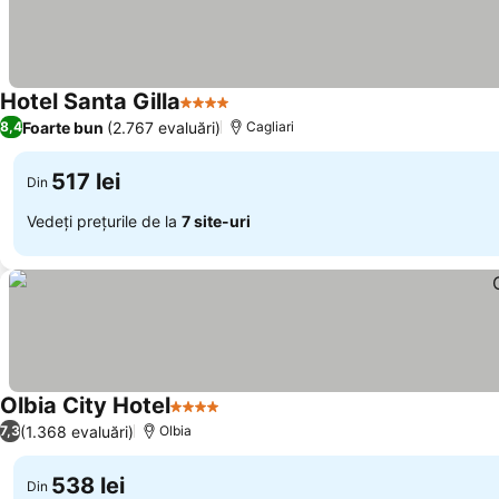
Hotel Santa Gilla
4 Stele
Foarte bun
(2.767 evaluări)
8,4
Cagliari
517 lei
Din
Vedeți prețurile de la
7 site-uri
Olbia City Hotel
4 Stele
(1.368 evaluări)
7,3
Olbia
538 lei
Din