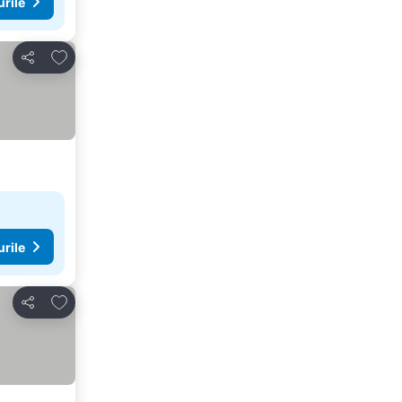
urile
Adăugaţi la favorite
Distribuiți
urile
Adăugaţi la favorite
Distribuiți