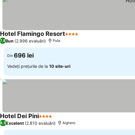
Hotel Flamingo Resort
4 Stele
Bun
(2.996 evaluări)
7,8
Pula
696 lei
Din
Vedeți prețurile de la
10 site-uri
Hotel Dei Pini
4 Stele
Excelent
(2.810 evaluări)
8,5
Alghero