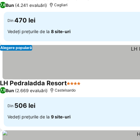
3 Stele
Bun
(4.241 evaluări)
7,6
Cagliari
470 lei
Din
Vedeți prețurile de la
8 site-uri
Alegere populară
LH Pedraladda Resort
4 Stele
Bun
(2.669 evaluări)
7,9
Castelsardo
506 lei
Din
Vedeți prețurile de la
9 site-uri