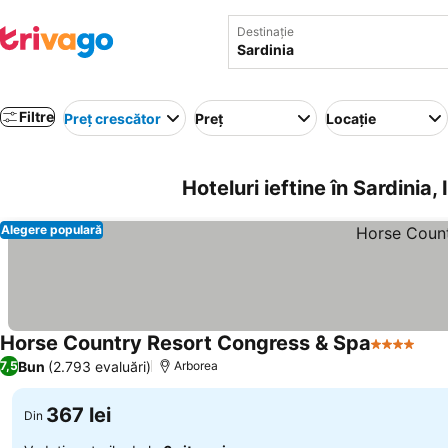
Destinație
Filtre
Preț crescător
Preț
Locație
Hoteluri ieftine în Sardinia, I
Alegere populară
Horse Country Resort Congress & Spa
4 Stele
Bun
(2.793 evaluări)
7,5
Arborea
367 lei
Din