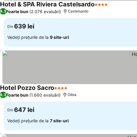
Hotel & SPA Riviera Castelsardo
4 Stele
Foarte bun
(2.076 evaluări)
8,3
Castelsardo
639 lei
Din
Vedeți prețurile de la
9 site-uri
Hotel Pozzo Sacro
4 Stele
Foarte bun
(1.660 evaluări)
8,3
Olbia
647 lei
Din
Vedeți prețurile de la
7 site-uri