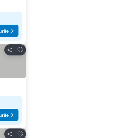
urile
Adăugaţi la favorite
Distribuiți
urile
Adăugaţi la favorite
Distribuiți