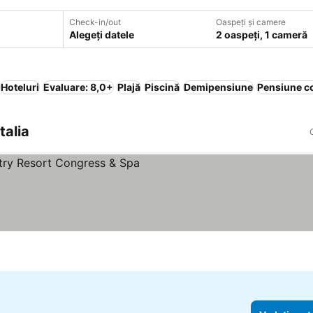
Check-in/out
Oaspeți și camere
Alegeți datele
2 oaspeți, 1 cameră
Hoteluri
Evaluare: 8,0+
Plajă
Piscină
Demipensiune
Pensiune c
talia