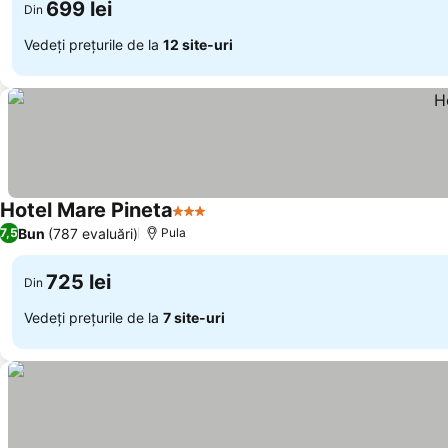
699 lei
Din
Vedeți prețurile de la
12 site-uri
Hotel Mare Pineta
3 Stele
Bun
(787 evaluări)
7,5
Pula
725 lei
Din
Vedeți prețurile de la
7 site-uri