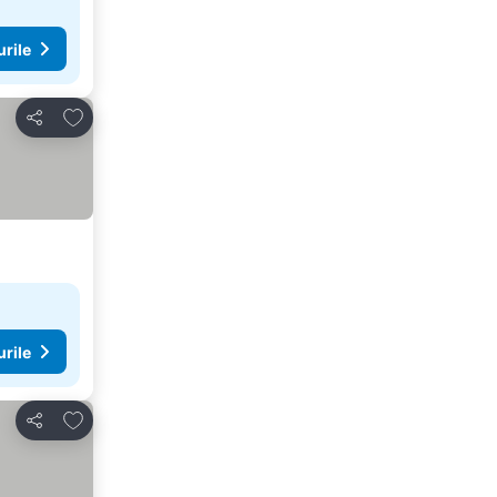
urile
Adăugaţi la favorite
Distribuiți
urile
Adăugaţi la favorite
Distribuiți