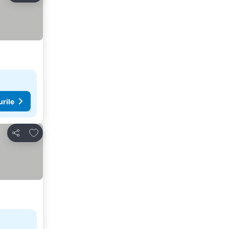
urile
Adăugaţi la favorite
Distribuiți