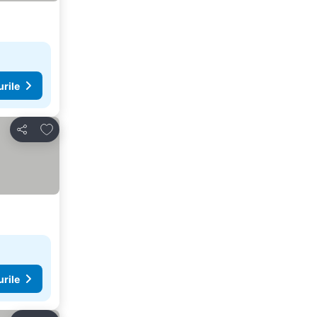
urile
Adăugaţi la favorite
Distribuiți
urile