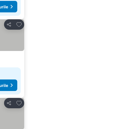
urile
Adăugaţi la favorite
Distribuiți
urile
Adăugaţi la favorite
Distribuiți