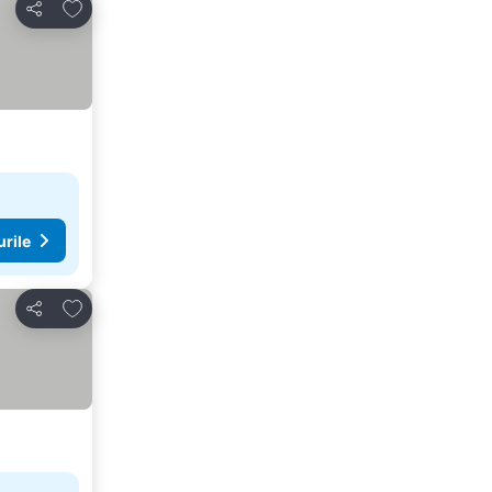
Adăugaţi la favorite
Distribuiți
urile
Adăugaţi la favorite
Distribuiți