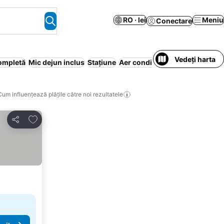
RO · lei
Meniu
Conectare
Vedeți harta
ompletă
Mic dejun inclus
Stațiune
Aer condiționat
Apartament în 
Cum influențează plățile către noi rezultatele
Adăugaţi la favorite
Distribuiți