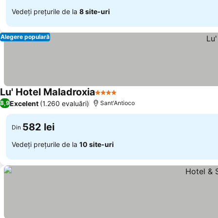
Vedeți prețurile de la
8 site-uri
Alegere populară
Lu' Hotel Maladroxia
4 Stele
Excelent
(1.260 evaluări)
8,9
Sant'Antioco
582 lei
Din
Vedeți prețurile de la
10 site-uri