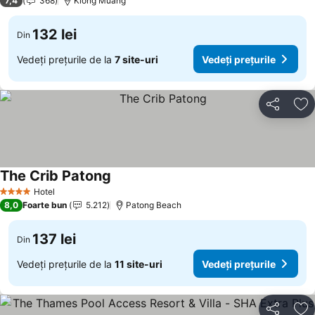
7,4
368
Klong Muang
132 lei
Din
Vedeți prețurile de la
7 site-uri
Vedeți prețurile
Distribuiți
Ad
The Crib Patong
Hotel
4 Stele
8,0
Foarte bun
5.212
Patong Beach
137 lei
Din
Vedeți prețurile de la
11 site-uri
Vedeți prețurile