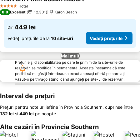
Hotel
5 Stele
8,8
Excelent
12.301
Karon Beach
449 lei
Din
Vedeți prețurile de la
10 site-uri
Vedeți prețurile
Mai mult
Prețurile și disponibilitatea pe care le primim de la site-urile de
rezervări se modifică în permanență. Aceasta înseamnă că este
posibil să nu găsiți întotdeauna exact aceeași ofertă pe care ați
văzut-o pe trivago atunci când ajungeți pe site-ul de rezervări.
Interval de prețuri
Prețuri pentru hoteluri ieftine în Provincia Southern, cuprinse între
‎132 lei
și
‎449 lei
pe noapte.
Alte cazări în Provincia Southern