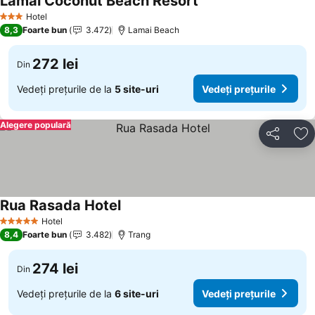
Lamai Coconut Beach Resort
Hotel
3 Stele
8,3
Foarte bun
3.472
Lamai Beach
272 lei
Din
Vedeți prețurile de la
5 site-uri
Vedeți prețurile
Alegere populară
Distribuiți
Ad
Rua Rasada Hotel
Hotel
5 Stele
8,4
Foarte bun
3.482
Trang
274 lei
Din
Vedeți prețurile de la
6 site-uri
Vedeți prețurile