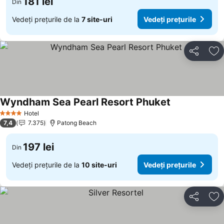
181 lei
Din
Vedeți prețurile de la
7 site-uri
Vedeți prețurile
Distribuiți
Ad
Wyndham Sea Pearl Resort Phuket
Hotel
4 Stele
7,4
7.375
Patong Beach
197 lei
Din
Vedeți prețurile de la
10 site-uri
Vedeți prețurile
Distribuiți
Ad