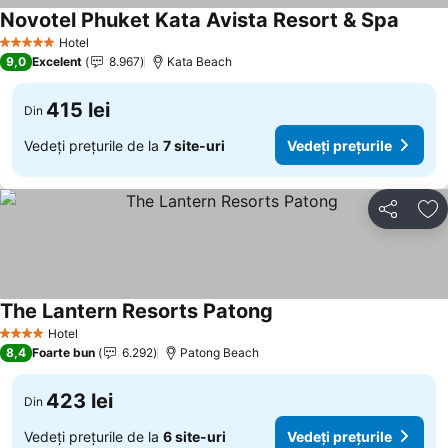
Novotel Phuket Kata Avista Resort & Spa
Hotel
5 Stele
9,0
Excelent
8.967
Kata Beach
415 lei
Din
Vedeți prețurile de la
7 site-uri
Vedeți prețurile
Distribuiți
Ad
The Lantern Resorts Patong
Hotel
4 Stele
8,4
Foarte bun
6.292
Patong Beach
423 lei
Din
Vedeți prețurile de la
6 site-uri
Vedeți prețurile