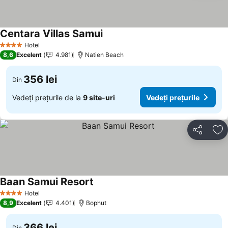
Centara Villas Samui
Hotel
4 Stele
8,6
Excelent
4.981
Natien Beach
356 lei
Din
Vedeți prețurile de la
9 site-uri
Vedeți prețurile
Distribuiți
Ad
Baan Samui Resort
Hotel
4 Stele
8,9
Excelent
4.401
Bophut
366 lei
Din