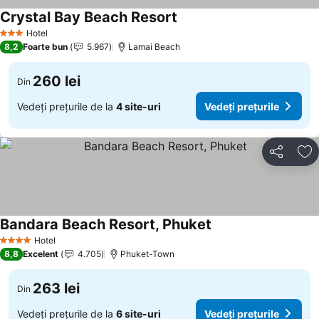
Crystal Bay Beach Resort
Hotel
3 Stele
8,2
Foarte bun
5.967
Lamai Beach
260 lei
Din
Vedeți prețurile de la
4 site-uri
Vedeți prețurile
Distribuiți
Ad
Bandara Beach Resort, Phuket
Hotel
4 Stele
8,8
Excelent
4.705
Phuket-Town
263 lei
Din
Vedeți prețurile de la
6 site-uri
Vedeți prețurile