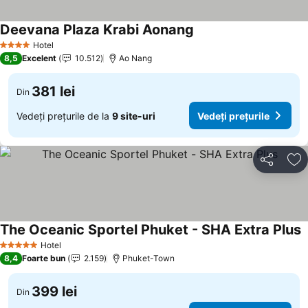
Deevana Plaza Krabi Aonang
Hotel
4 Stele
8,5
Excelent
10.512
Ao Nang
381 lei
Din
Vedeți prețurile de la
9 site-uri
Vedeți prețurile
Distribuiți
Ad
The Oceanic Sportel Phuket - SHA Extra Plus
Hotel
5 Stele
8,4
Foarte bun
2.159
Phuket-Town
399 lei
Din