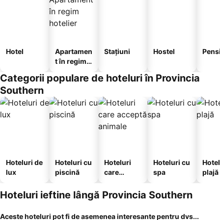
Hotel
Apartamen
Stațiuni
Hostel
Pens
t în regim
hotelier
Categorii populare de hoteluri în Provincia
Southern
Hoteluri de
Hoteluri cu
Hoteluri
Hoteluri cu
Hotel
lux
piscină
care
spa
plajă
acceptă
animale
Hoteluri ieftine lângă Provincia Southern
Aceste hoteluri pot fi de asemenea interesante pentru dvs...