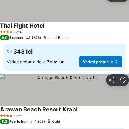
Thai Fight Hotel
Hotel
4 Stele
9,0
Excelent
1.876
Lamai Beach
343 lei
Din
Vedeți prețurile de la
7 site-uri
Vedeți prețurile
Distribuiți
Ad
Arawan Beach Resort Krabi
Hotel
4 Stele
8,2
Foarte bun
1.805
Krabi