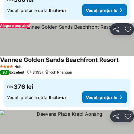
Vedeți prețurile de la
6 site-uri
Vedeți prețurile
Alegere populară
Distribuiți
Ad
Vannee Golden Sands Beachfront Resort
Hotel
4 Stele
9,1
Excelent
8.193
Koh Phangan
376 lei
Din
Vedeți prețurile de la
6 site-uri
Vedeți prețurile
Distribuiți
Ad