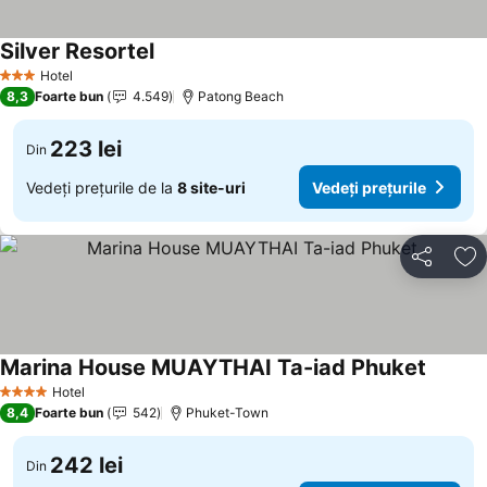
Silver Resortel
Hotel
3 Stele
8,3
Foarte bun
4.549
Patong Beach
223 lei
Din
Vedeți prețurile de la
8 site-uri
Vedeți prețurile
Distribuiți
Ad
Marina House MUAYTHAI Ta-iad Phuket
Hotel
4 Stele
8,4
Foarte bun
542
Phuket-Town
242 lei
Din