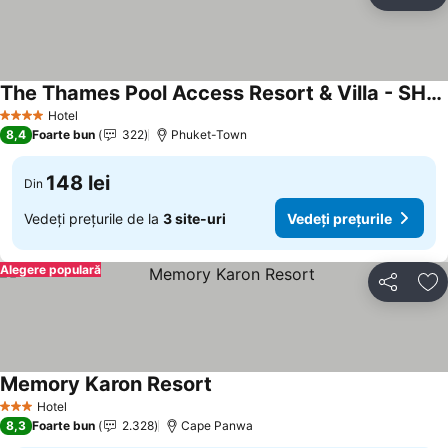
Distribuiți
Ad
The Thames Pool Access Resort & Villa - SHA Extra Plus
Hotel
4 Stele
8,4
Foarte bun
322
Phuket-Town
148 lei
Din
Vedeți prețurile de la
3 site-uri
Vedeți prețurile
Alegere populară
Distribuiți
Ad
Memory Karon Resort
Hotel
3 Stele
8,3
Foarte bun
2.328
Cape Panwa