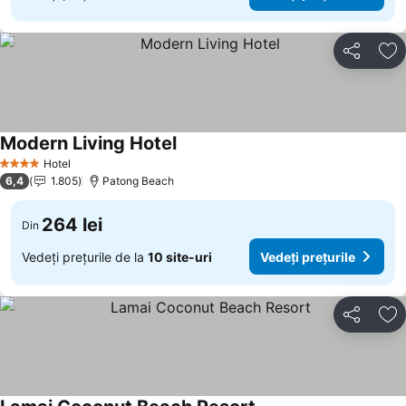
Distribuiți
Ad
Modern Living Hotel
Hotel
4 Stele
6,4
1.805
Patong Beach
264 lei
Din
Vedeți prețurile de la
10 site-uri
Vedeți prețurile
Distribuiți
Ad