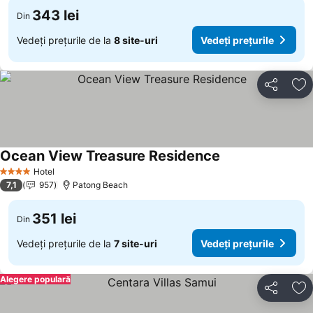
343 lei
Din
Vedeți prețurile de la
8 site-uri
Vedeți prețurile
Distribuiți
Ad
Ocean View Treasure Residence
Hotel
4 Stele
7,1
957
Patong Beach
351 lei
Din
Vedeți prețurile de la
7 site-uri
Vedeți prețurile
Alegere populară
Distribuiți
Ad