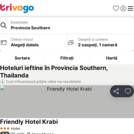
Favorite
Conect
Men
Destinație
Provincia Southern
Check-in/out
Oaspeți și camere
Alegeți datele
2 oaspeți, 1 cameră
Sortare
Filtrați
Hartă
Hoteluri ieftine în Provincia Southern,
Thailanda
Cum influențează plățile către noi rezultatele
Distribuiți
Ad
Friendly Hotel Krabi
Hotel
3 Stele