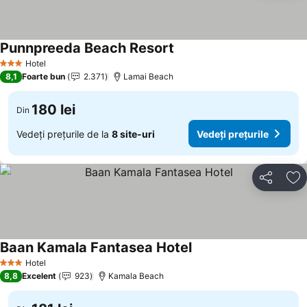
Punnpreeda Beach Resort
Hotel
3 Stele
8,1
Foarte bun
2.371
Lamai Beach
180 lei
Din
Vedeți prețurile de la
8 site-uri
Vedeți prețurile
Distribuiți
Ad
Baan Kamala Fantasea Hotel
Hotel
3 Stele
8,8
Excelent
923
Kamala Beach