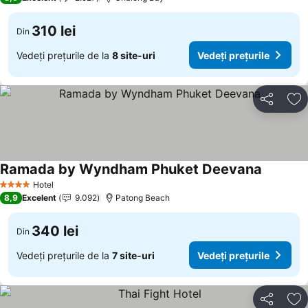
310 lei
Din
Vedeți prețurile de la
8 site-uri
Vedeți prețurile
Distribuiți
Ad
Ramada by Wyndham Phuket Deevana
Hotel
4 Stele
8,9
Excelent
9.092
Patong Beach
340 lei
Din
Vedeți prețurile de la
7 site-uri
Vedeți prețurile
Distribuiți
Ad