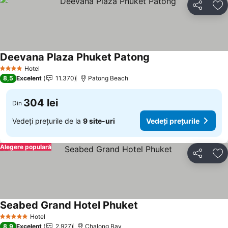
Distribuiți
Ad
Deevana Plaza Phuket Patong
Hotel
4 Stele
8,5
Excelent
11.370
Patong Beach
304 lei
Din
Vedeți prețurile de la
9 site-uri
Vedeți prețurile
Alegere populară
Distribuiți
Ad
Seabed Grand Hotel Phuket
Hotel
5 Stele
8,9
Excelent
2.927
Chalong Bay