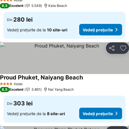
Hotel
4 Stele
8,5
Excelent
5.549
Kata Beach
280 lei
Din
Vedeți prețurile de la
10 site-uri
Vedeți prețurile
Distribuiți
Ad
Proud Phuket, Naiyang Beach
Hotel
4 Stele
8,5
Excelent
3.861
Nai Yang Beach
303 lei
Din
Vedeți prețurile de la
8 site-uri
Vedeți prețurile