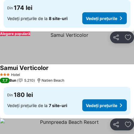
174 lei
Din
Vedeți prețurile de la
8 site-uri
Vedeți prețurile
Alegere populară
Distribuiți
Ad
Samui Verticolor
Hotel
3 Stele
7,7
Bun
5.210
Natien Beach
180 lei
Din
Vedeți prețurile de la
7 site-uri
Vedeți prețurile
Distribuiți
Ad