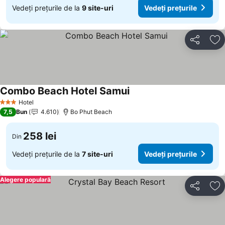
Vedeți prețurile de la
9 site-uri
Vedeți prețurile
Distribuiți
Ad
Combo Beach Hotel Samui
Hotel
3 Stele
7,5
Bun
4.610
Bo Phut Beach
258 lei
Din
Vedeți prețurile de la
7 site-uri
Vedeți prețurile
Alegere populară
Distribuiți
Ad