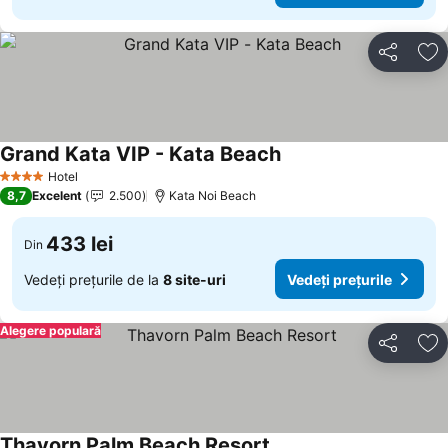
Distribuiți
Ad
Grand Kata VIP - Kata Beach
Hotel
4 Stele
8,7
Excelent
2.500
Kata Noi Beach
433 lei
Din
Vedeți prețurile de la
8 site-uri
Vedeți prețurile
Alegere populară
Distribuiți
Ad
Thavorn Palm Beach Resort