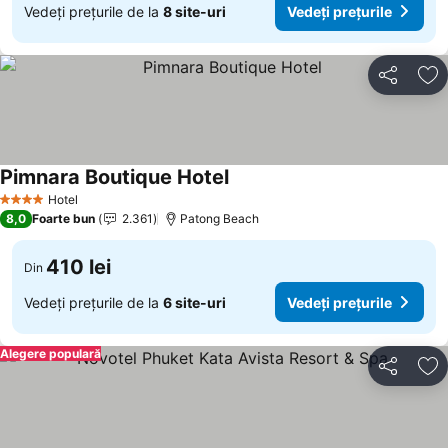
Vedeți prețurile de la
8 site-uri
Vedeți prețurile
Distribuiți
Ad
Pimnara Boutique Hotel
Hotel
4 Stele
8,0
Foarte bun
2.361
Patong Beach
410 lei
Din
Vedeți prețurile de la
6 site-uri
Vedeți prețurile
Alegere populară
Distribuiți
Ad