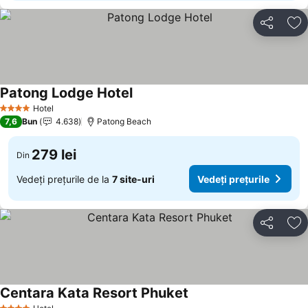
Distribuiți
Ad
Patong Lodge Hotel
Hotel
4 Stele
7,6
Bun
4.638
Patong Beach
279 lei
Din
Vedeți prețurile de la
7 site-uri
Vedeți prețurile
Distribuiți
Ad
Centara Kata Resort Phuket