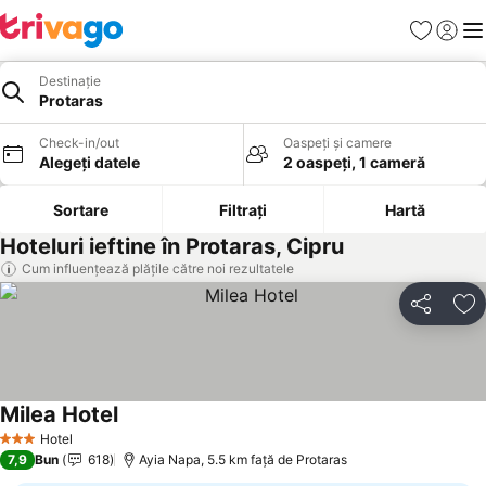
Favorite
Conect
Men
Destinație
Protaras
Check-in/out
Oaspeți și camere
Alegeți datele
2 oaspeți, 1 cameră
Sortare
Filtrați
Hartă
Hoteluri ieftine în Protaras, Cipru
Cum influențează plățile către noi rezultatele
Distribuiți
Ad
Milea Hotel
Vedeți prețurile
Hotel
3 Stele
7,9
Bun
618
Ayia Napa, 5.5 km faţă de Protaras