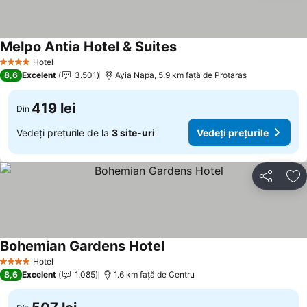
Melpo Antia Hotel & Suites
Vedeți prețurile
Hotel
4 Stele
8,6
Excelent
3.501
Ayia Napa, 5.9 km faţă de Protaras
419 lei
Din
Vedeți prețurile de la
3 site-uri
Vedeți prețurile
Distribuiți
Ad
Bohemian Gardens Hotel
Vedeți prețurile
Hotel
4 Stele
8,6
Excelent
1.085
1.6 km faţă de Centru