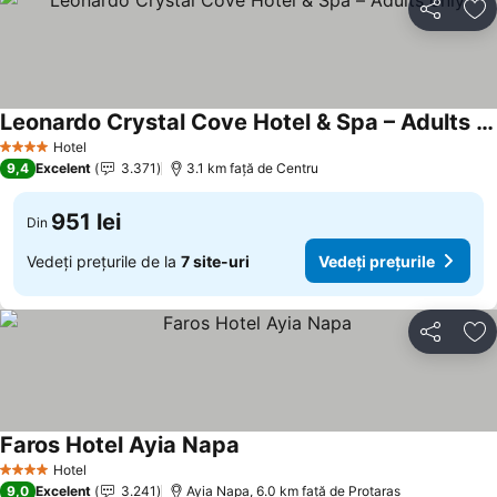
Distribuiți
Ad
Leonardo Crystal Cove Hotel & Spa – Adults only
Vedeți prețurile
Hotel
4 Stele
9,4
Excelent
3.371
3.1 km faţă de Centru
951 lei
Din
Vedeți prețurile de la
7 site-uri
Vedeți prețurile
Distribuiți
Ad
Faros Hotel Ayia Napa
Vedeți prețurile
Hotel
4 Stele
9,0
Excelent
3.241
Ayia Napa, 6.0 km faţă de Protaras