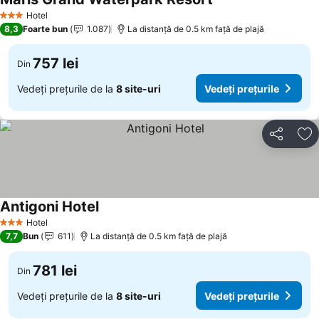
Vedeți prețurile
Hotel
3 Stele
8,3
Foarte bun
1.087
La distanță de 0.5 km față de plajă
757 lei
Din
Vedeți prețurile de la
8 site-uri
Vedeți prețurile
Distribuiți
Ad
Antigoni Hotel
Vedeți prețurile
Hotel
3 Stele
7,7
Bun
611
La distanță de 0.5 km față de plajă
781 lei
Din
Vedeți prețurile de la
8 site-uri
Vedeți prețurile