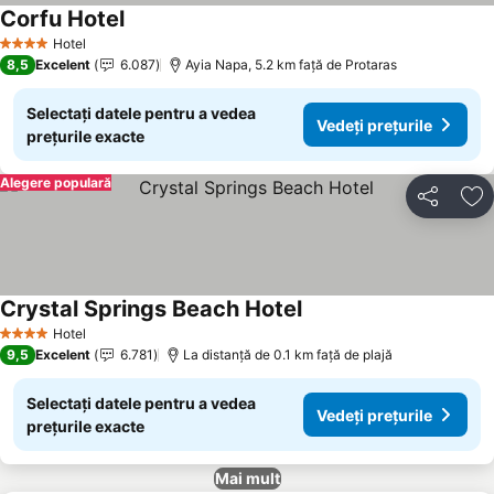
Corfu Hotel
Vedeți prețurile
Hotel
4 Stele
8,5
Excelent
6.087
Ayia Napa, 5.2 km faţă de Protaras
Selectați datele pentru a vedea
Vedeți prețurile
prețurile exacte
Alegere populară
Distribuiți
Ad
Crystal Springs Beach Hotel
Vedeți prețurile
Hotel
4 Stele
9,5
Excelent
6.781
La distanță de 0.1 km față de plajă
Selectați datele pentru a vedea
Vedeți prețurile
prețurile exacte
Mai mult