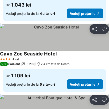
1.043 lei
Din
Vedeți prețurile de la
4 site-uri
Vedeți prețurile
Distribuiți
Ad
Cavo Zoe Seaside Hotel
Vedeți prețurile
Hotel
4 Stele
9,2
Excelent
3.210
2.4 km faţă de Centru
1.109 lei
Din
Vedeți prețurile de la
6 site-uri
Vedeți prețurile
Distribuiți
Ad