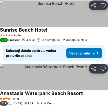
Distribuiți
Ad
Sunrise Beach Hotel
Vedeți prețurile
Hotel
5 Stele
9,2
Excelent
4.884
La distanță de 0.2 km față de plajă
Selectați datele pentru a vedea
Vedeți prețurile
prețurile exacte
Distribuiți
Ad
Anastasia Waterpark Beach Resort
Vedeți prețuri
Hotel
4 Stele
6,7
6.462
1.8 km faţă de Centru