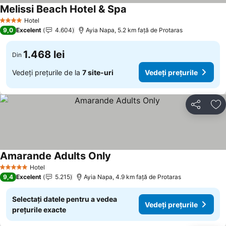
Melissi Beach Hotel & Spa
Vedeți prețurile
Hotel
4 Stele
9,0
Excelent
4.604
Ayia Napa, 5.2 km faţă de Protaras
1.468 lei
Din
Vedeți prețurile de la
7 site-uri
Vedeți prețurile
Distribuiți
Ad
Amarande Adults Only
Vedeți prețurile
Hotel
5 Stele
9,4
Excelent
5.215
Ayia Napa, 4.9 km faţă de Protaras
Selectați datele pentru a vedea
Vedeți prețurile
prețurile exacte