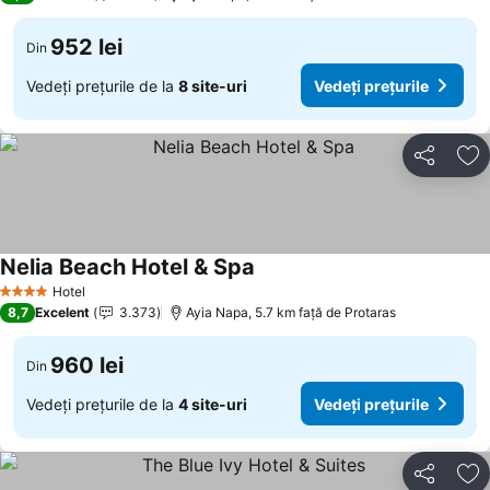
952 lei
Din
Vedeți prețurile de la
8 site-uri
Vedeți prețurile
Distribuiți
Ad
Nelia Beach Hotel & Spa
Vedeți prețurile
Hotel
4 Stele
8,7
Excelent
3.373
Ayia Napa, 5.7 km faţă de Protaras
960 lei
Din
Vedeți prețurile de la
4 site-uri
Vedeți prețurile
Distribuiți
Ad