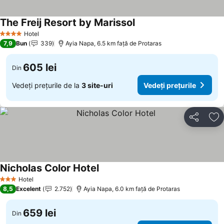
The Freij Resort by Marissol
Vedeți prețurile
Hotel
4 Stele
7,9
Bun
339
Ayia Napa, 6.5 km faţă de Protaras
605 lei
Din
Vedeți prețurile de la
3 site-uri
Vedeți prețurile
Distribuiți
Ad
Nicholas Color Hotel
Vedeți prețurile
Hotel
3 Stele
8,5
Excelent
2.752
Ayia Napa, 6.0 km faţă de Protaras
659 lei
Din