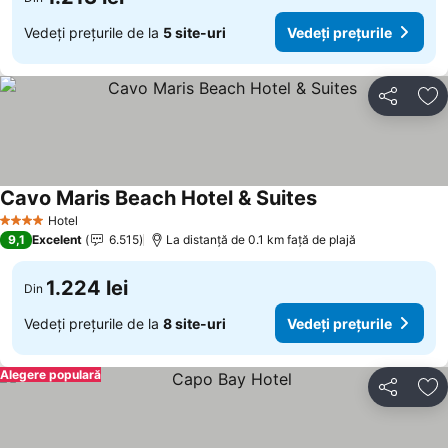
Vedeți prețurile de la
5 site-uri
Vedeți prețurile
Distribuiți
Ad
Cavo Maris Beach Hotel & Suites
Vedeți prețurile
Hotel
4 Stele
9,1
Excelent
6.515
La distanță de 0.1 km față de plajă
1.224 lei
Din
Vedeți prețurile de la
8 site-uri
Vedeți prețurile
Alegere populară
Distribuiți
Ad