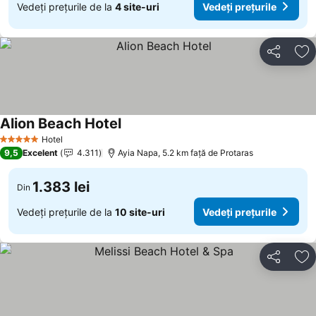
Vedeți prețurile de la
4 site-uri
Vedeți prețurile
Distribuiți
Ad
Alion Beach Hotel
Vedeți prețurile
Hotel
5 Stele
9,5
Excelent
4.311
Ayia Napa, 5.2 km faţă de Protaras
1.383 lei
Din
Vedeți prețurile de la
10 site-uri
Vedeți prețurile
Distribuiți
Ad