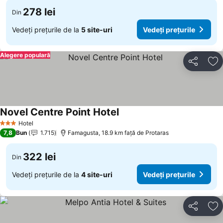
278 lei
Din
Vedeți prețurile de la
5 site-uri
Vedeți prețurile
Alegere populară
Distribuiți
Ad
Novel Centre Point Hotel
Vedeți prețurile
Hotel
3 Stele
7,8
Bun
1.715
Famagusta, 18.9 km faţă de Protaras
322 lei
Din
Vedeți prețurile de la
4 site-uri
Vedeți prețurile
Distribuiți
Ad