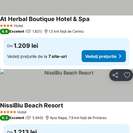
At Herbal Boutique Hotel & Spa
Vedeți prețurile
Hotel
4 Stele
8,6
Excelent
1.821
1.5 km faţă de Centru
1.209 lei
Din
Vedeți prețurile de la
7 site-uri
Vedeți prețurile
Distribuiți
Ad
NissiBlu Beach Resort
Vedeți prețurile
Hotel
5 Stele
9,3
Excelent
5.945
Ayia Napa, 7.9 km faţă de Protaras
1.213 lei
Din