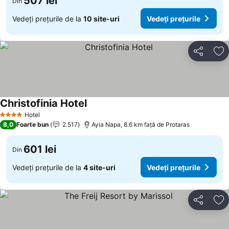
507 lei
Din
Vedeți prețurile de la
10 site-uri
Vedeți prețurile
Distribuiți
Ad
Christofinia Hotel
Vedeți prețurile
Hotel
4 Stele
8,0
Foarte bun
2.517
Ayia Napa, 8.6 km faţă de Protaras
601 lei
Din
Vedeți prețurile de la
4 site-uri
Vedeți prețurile
Distribuiți
Ad