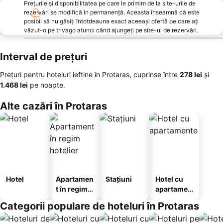
Prețurile și disponibilitatea pe care le primim de la site-urile de
rezervări se modifică în permanență. Aceasta înseamnă că este
posibil să nu găsiți întotdeauna exact aceeași ofertă pe care ați
văzut-o pe trivago atunci când ajungeți pe site-ul de rezervări.
Interval de prețuri
Prețuri pentru hoteluri ieftine în Protaras, cuprinse între
‎278 lei
și
‎1.468 lei
pe noapte.
Alte cazări în Protaras
Hotel
Apartamen
Stațiuni
Hotel cu
t în regim
apartamen
hotelier
te
Categorii populare de hoteluri în Protaras