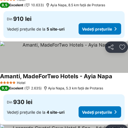
5 Stele
8,5
Excelent
10.633
Ayia Napa, 8.5 km faţă de Protaras
910 lei
Din
Vedeți prețurile de la
5 site-uri
Vedeți prețurile
Distribuiți
Ad
Amanti, MadeForTwo Hotels - Ayia Napa
Vedeți 
Hotel
5 Stele
9,6
Excelent
2.635
Ayia Napa, 5.3 km faţă de Protaras
930 lei
Din
Vedeți prețurile de la
4 site-uri
Vedeți prețurile