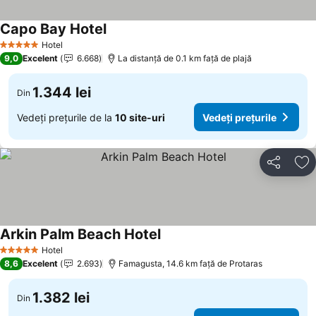
Capo Bay Hotel
Vedeți prețurile
Hotel
5 Stele
9,0
Excelent
6.668
La distanță de 0.1 km față de plajă
1.344 lei
Din
Vedeți prețurile de la
10 site-uri
Vedeți prețurile
Distribuiți
Ad
Arkin Palm Beach Hotel
Vedeți prețurile
Hotel
5 Stele
8,6
Excelent
2.693
Famagusta, 14.6 km faţă de Protaras
1.382 lei
Din