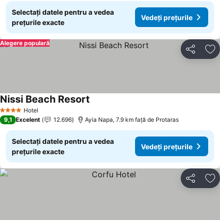
Selectați datele pentru a vedea
Vedeți prețurile
prețurile exacte
Alegere populară
Distribuiți
Ad
Nissi Beach Resort
Vedeți prețurile
Hotel
4 Stele
9,1
Excelent
12.696
Ayia Napa, 7.9 km faţă de Protaras
Selectați datele pentru a vedea
Vedeți prețurile
prețurile exacte
Distribuiți
Ad