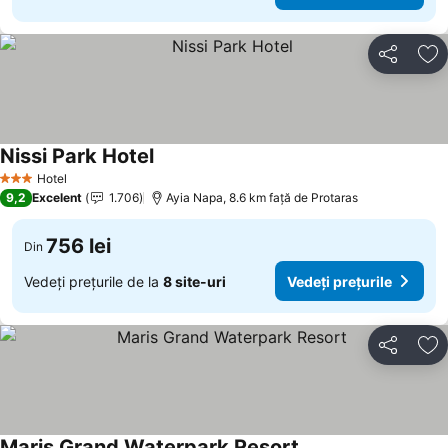
Distribuiți
Ad
Nissi Park Hotel
Vedeți prețurile
Hotel
3 Stele
9,2
Excelent
1.706
Ayia Napa, 8.6 km faţă de Protaras
756 lei
Din
Vedeți prețurile de la
8 site-uri
Vedeți prețurile
Distribuiți
Ad
Maris Grand Waterpark Resort