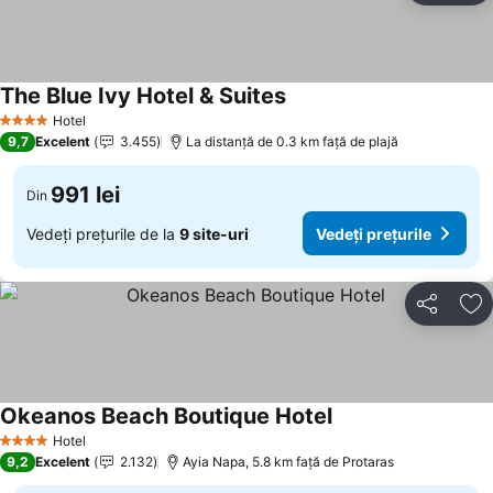
The Blue Ivy Hotel & Suites
Vedeți prețurile
Hotel
4 Stele
9,7
Excelent
3.455
La distanță de 0.3 km față de plajă
991 lei
Din
Vedeți prețurile de la
9 site-uri
Vedeți prețurile
Distribuiți
Ad
Okeanos Beach Boutique Hotel
Vedeți prețurile
Hotel
4 Stele
9,2
Excelent
2.132
Ayia Napa, 5.8 km faţă de Protaras