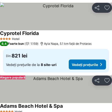
Distribuiți
Ad
Cyprotel Florida
Vedeți prețurile
Hotel
4 Stele
8,4
Foarte bun
1.159
Ayia Napa, 5.1 km faţă de Protaras
821 lei
Din
Vedeți prețurile de la
8 site-uri
Vedeți prețurile
Alegere populară
Distribuiți
Ad
Adams Beach Hotel & Spa
Vedeți prețurile
Hotel