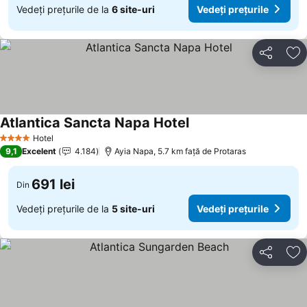
Vedeți prețurile de la
6 site-uri
Vedeți prețurile
Distribuiți
Ad
Atlantica Sancta Napa Hotel
Vedeți prețurile
Hotel
4 Stele
9,1
Excelent
4.184
Ayia Napa, 5.7 km faţă de Protaras
691 lei
Din
Vedeți prețurile de la
5 site-uri
Vedeți prețurile
Distribuiți
Ad