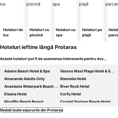
Hoteluri de
Hoteluri cu
Hoteluri cu
Hoteluri pe
Hotel
lux
piscină
spa
plajă
parc
Hoteluri ieftine lângă Protaras
Aceste hoteluri pot fi de asemenea interesante pentru dvs...
Adams Beach Hotel & Spa
Vassos Nissi Plage Hotel & Spa
Amarande Adults Only
Stamatia Hotel
Anastasia Waterpark Beach Resort
River Rock Hotel
Eleana Hotel
Corfu Hotel
NissiBlu Beach Resort
Crystal Springs Beach Hotel
Nissi Beach Resort
Nissiana Hotel & Bungalows
Vedeți toate sejururile din Protaras
Nelia Beach Hotel & Spa
Anmaria Beach Hotel