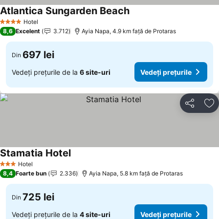
Atlantica Sungarden Beach
Vedeți prețurile
Hotel
4 Stele
8,6
Excelent
3.712
Ayia Napa, 4.9 km faţă de Protaras
697 lei
Din
Vedeți prețurile de la
6 site-uri
Vedeți prețurile
Distribuiți
Ad
Stamatia Hotel
Vedeți prețurile
Hotel
3 Stele
8,4
Foarte bun
2.336
Ayia Napa, 5.8 km faţă de Protaras
725 lei
Din
Vedeți prețurile de la
4 site-uri
Vedeți prețurile