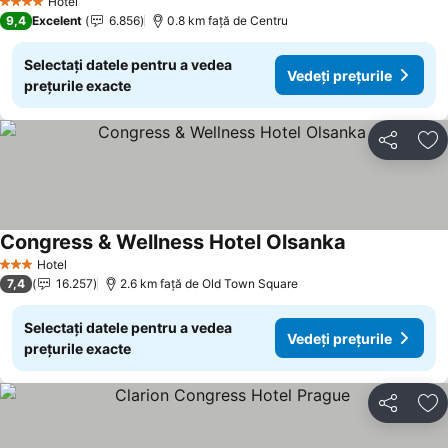
Hotel
4 Stele
9,4
Excelent
6.856
0.8 km faţă de Centru
Selectați datele pentru a vedea
Vedeți prețurile
prețurile exacte
Distribuiți
Ad
Congress & Wellness Hotel Olsanka
Hotel
3 Stele
7,4
16.257
2.6 km faţă de Old Town Square
Selectați datele pentru a vedea
Vedeți prețurile
prețurile exacte
Distribuiți
Ad