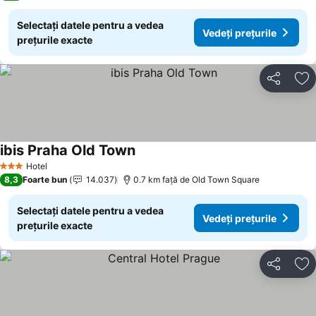
Selectați datele pentru a vedea
Vedeți prețurile
prețurile exacte
Distribuiți
Ad
ibis Praha Old Town
Hotel
3 Stele
8,3
Foarte bun
14.037
0.7 km faţă de Old Town Square
Selectați datele pentru a vedea
Vedeți prețurile
prețurile exacte
Distribuiți
Ad