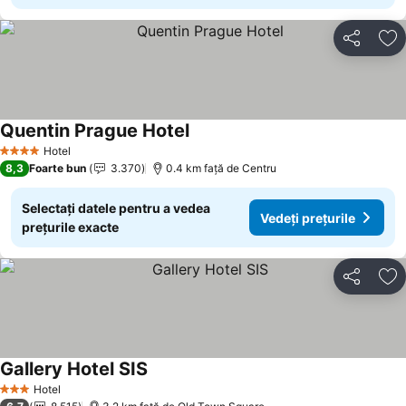
Distribuiți
Ad
Quentin Prague Hotel
Hotel
4 Stele
8,3
Foarte bun
3.370
0.4 km faţă de Centru
Selectați datele pentru a vedea
Vedeți prețurile
prețurile exacte
Distribuiți
Ad
Gallery Hotel SIS
Hotel
3 Stele