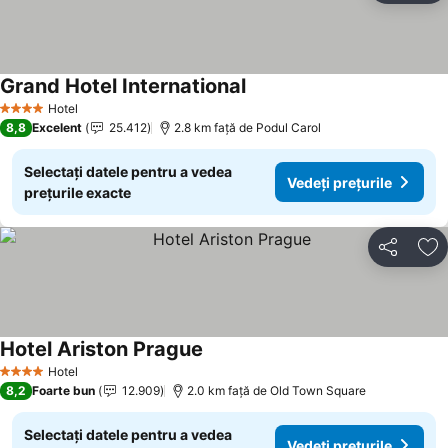
Grand Hotel International
Hotel
4 Stele
8,8
Excelent
25.412
2.8 km faţă de Podul Carol
Selectați datele pentru a vedea
Vedeți prețurile
prețurile exacte
Distribuiți
Ad
Hotel Ariston Prague
Hotel
4 Stele
8,2
Foarte bun
12.909
2.0 km faţă de Old Town Square
Selectați datele pentru a vedea
Vedeți prețurile