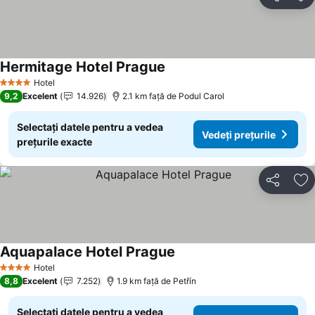
Distribuiți
Ad
Hermitage Hotel Prague
Hotel
4 Stele
9,2
Excelent
14.926
2.1 km faţă de Podul Carol
Selectați datele pentru a vedea
Vedeți prețurile
prețurile exacte
Distribuiți
Ad
Aquapalace Hotel Prague
Hotel
4 Stele
8,8
Excelent
7.252
1.9 km faţă de Petřín
Selectați datele pentru a vedea