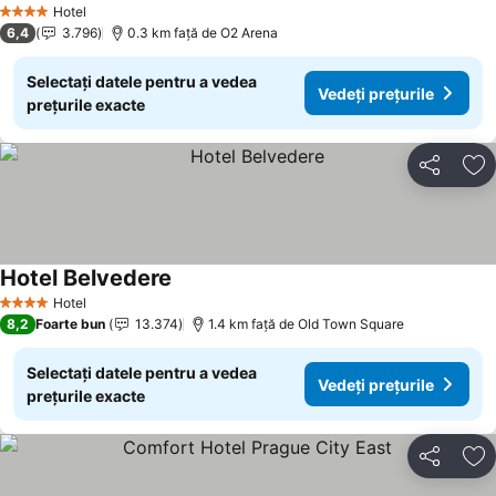
Hotel
4 Stele
6,4
3.796
0.3 km faţă de O2 Arena
Selectați datele pentru a vedea
Vedeți prețurile
prețurile exacte
Distribuiți
Ad
Hotel Belvedere
Hotel
4 Stele
8,2
Foarte bun
13.374
1.4 km faţă de Old Town Square
Selectați datele pentru a vedea
Vedeți prețurile
prețurile exacte
Distribuiți
Ad