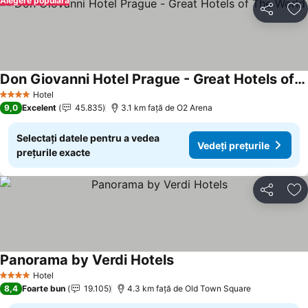
Alegere populară
Distribuiți
Ad
Don Giovanni Hotel Prague - Great Hotels of The World
Hotel
4 Stele
9,0
Excelent
45.835
3.1 km faţă de O2 Arena
Selectați datele pentru a vedea
Vedeți prețurile
prețurile exacte
Distribuiți
Ad
Panorama by Verdi Hotels
Hotel
4 Stele
8,4
Foarte bun
19.105
4.3 km faţă de Old Town Square