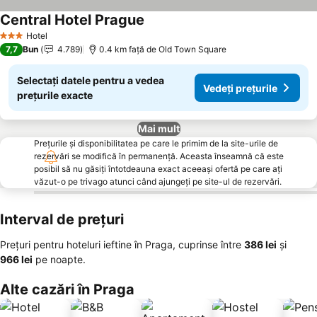
Central Hotel Prague
Hotel
3 Stele
7,7
Bun
4.789
0.4 km faţă de Old Town Square
Selectați datele pentru a vedea
Vedeți prețurile
prețurile exacte
Mai mult
Prețurile și disponibilitatea pe care le primim de la site-urile de
rezervări se modifică în permanență. Aceasta înseamnă că este
posibil să nu găsiți întotdeauna exact aceeași ofertă pe care ați
văzut-o pe trivago atunci când ajungeți pe site-ul de rezervări.
Interval de prețuri
Prețuri pentru hoteluri ieftine în Praga, cuprinse între
‎386 lei
și
‎966 lei
pe noapte.
Alte cazări în Praga