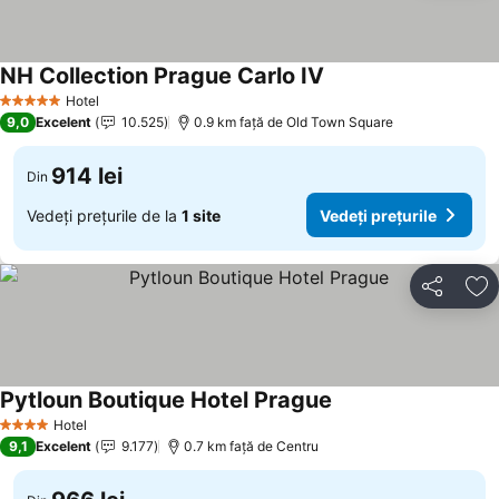
NH Collection Prague Carlo IV
Hotel
5 Stele
9,0
Excelent
10.525
0.9 km faţă de Old Town Square
914 lei
Din
Vedeți prețurile de la
1 site
Vedeți prețurile
Distribuiți
Ad
Pytloun Boutique Hotel Prague
Hotel
4 Stele
9,1
Excelent
9.177
0.7 km faţă de Centru