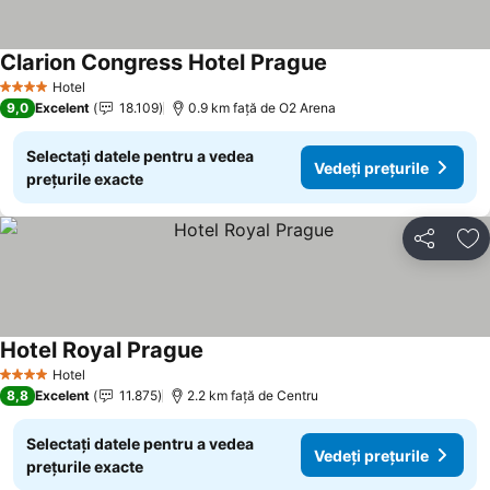
Clarion Congress Hotel Prague
Hotel
4 Stele
9,0
Excelent
18.109
0.9 km faţă de O2 Arena
Selectați datele pentru a vedea
Vedeți prețurile
prețurile exacte
Distribuiți
Ad
Hotel Royal Prague
Hotel
4 Stele
8,8
Excelent
11.875
2.2 km faţă de Centru
Selectați datele pentru a vedea
Vedeți prețurile
prețurile exacte