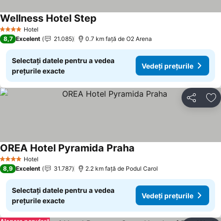
Wellness Hotel Step
Hotel
4 Stele
8,7
Excelent
21.085
0.7 km faţă de O2 Arena
Selectați datele pentru a vedea
Vedeți prețurile
prețurile exacte
Distribuiți
Ad
OREA Hotel Pyramida Praha
Hotel
4 Stele
8,9
Excelent
31.787
2.2 km faţă de Podul Carol
Selectați datele pentru a vedea
Vedeți prețurile
prețurile exacte