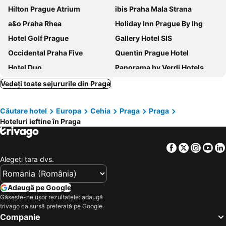
Hilton Prague Atrium
ibis Praha Mala Strana
a&o Praha Rhea
Holiday Inn Prague By Ihg
Hotel Golf Prague
Gallery Hotel SIS
Occidental Praha Five
Quentin Prague Hotel
Hotel Duo
Panorama by Verdi Hotels
Grand Hotel Prague Towers
Best Western Hotel Moran
Vedeți toate sejururile din Praga
Hotel Relax Inn
Don Giovanni Hotel Prague - Great Hotels of The World
Căutare hotel
Europa
Cehia
Praga
Praga
Hotel Bologna
ibis Praha Old Town
Hoteluri ieftine în Praga
Pension Prague City
Hotel Belvedere
Holiday Inn Prague Airport by IHG
Congress & Wellness Hotel Olsanka
Facebook
Twitter
Insta
Yo
The Cloud One Prague
Comfort Hotel Prague City East
Alegeţi ţara dvs.
Stages Hotel Prague, A Tribute Portfolio Hotel
Red & Blue Design Hotel Prague
Occidental Praha
AXA Hotel
Adaugă pe Google
Găsește-ne ușor rezultatele: adaugă
MeetMe23
Hilton Prague Old Town
trivago ca sursă preferată pe Google.
Grand Hotel International
Grandior Hotel Prague
Companie