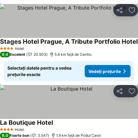
Distribuiți
Ad
Stages Hotel Prague, A Tribute Portfolio Hotel
Hotel
4 Stele
9,4
Excelent
20.503
5.6 km faţă de Centru
Selectați datele pentru a vedea
Vedeți prețurile
prețurile exacte
Distribuiți
Ad
La Boutique Hotel
Hotel
4 Stele
8,0
Foarte bun
3.547
1.9 km faţă de Podul Carol