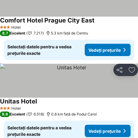
Comfort Hotel Prague City East
Hotel
3 Stele
8,7
Excelent
7.217
5.3 km faţă de Centru
Selectați datele pentru a vedea
Vedeți prețurile
prețurile exacte
Distribuiți
Ad
Unitas Hotel
Hotel
3 Stele
9,6
Excelent
6.518
0.6 km faţă de Podul Carol
Selectați datele pentru a vedea
Vedeți prețurile
prețurile exacte