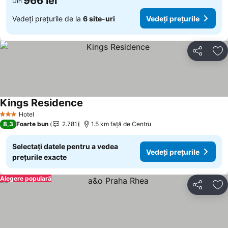
966 lei
Din
Vedeți prețurile de la
6 site-uri
Vedeți prețurile
Distribuiți
Ad
Kings Residence
Hotel
3 Stele
8,3
Foarte bun
2.781
1.5 km faţă de Centru
Selectați datele pentru a vedea
Vedeți prețurile
prețurile exacte
Alegere populară
Distribuiți
Ad