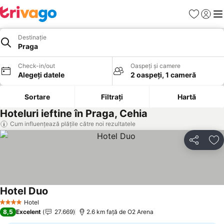
Favorite
Conect
Men
Destinație
Praga
Check-in/out
Oaspeți și camere
Alegeți datele
2 oaspeți, 1 cameră
Sortare
Filtrați
Hartă
Hoteluri ieftine în Praga, Cehia
Cum influențează plățile către noi rezultatele
Distribuiți
Ad
Hotel Duo
Hotel
4 Stele
8,5
Excelent
27.669
2.6 km faţă de O2 Arena