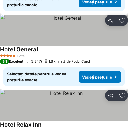
Vedeți prețurile
prețurile exacte
Distribuiți
Ad
Hotel General
Hotel
5 Stele
9,1
Excelent
3.347
1.8 km faţă de Podul Carol
Selectați datele pentru a vedea
Vedeți prețurile
prețurile exacte
Distribuiți
Ad
Hotel Relax Inn