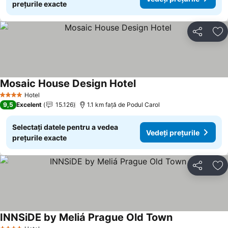
prețurile exacte
Distribuiți
Ad
Mosaic House Design Hotel
Hotel
4 Stele
9,5
Excelent
15.126
1.1 km faţă de Podul Carol
Selectați datele pentru a vedea
Vedeți prețurile
prețurile exacte
Distribuiți
Ad
INNSiDE by Meliá Prague Old Town