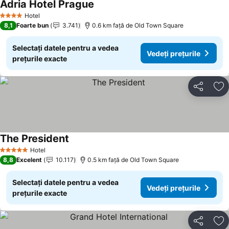
Adria Hotel Prague
Hotel
4 Stele
8,1
Foarte bun
3.741
0.6 km faţă de Old Town Square
Selectați datele pentru a vedea
Vedeți prețurile
prețurile exacte
Distribuiți
Ad
The President
Hotel
5 Stele
8,8
Excelent
10.117
0.5 km faţă de Old Town Square
Selectați datele pentru a vedea
Vedeți prețurile
prețurile exacte
Distribuiți
Ad