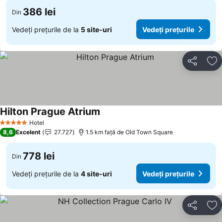
386 lei
Din
Vedeți prețurile de la
5 site-uri
Vedeți prețurile
Distribuiți
Ad
Hilton Prague Atrium
Hotel
5 Stele
8,6
Excelent
27.727
1.5 km faţă de Old Town Square
778 lei
Din
Vedeți prețurile de la
4 site-uri
Vedeți prețurile
Distribuiți
Ad