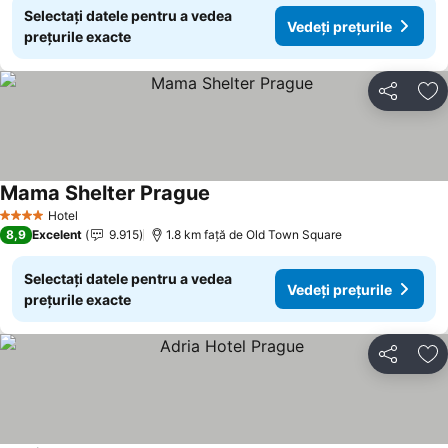
Selectați datele pentru a vedea
Vedeți prețurile
prețurile exacte
Distribuiți
Ad
Mama Shelter Prague
Hotel
4 Stele
8,9
Excelent
9.915
1.8 km faţă de Old Town Square
Selectați datele pentru a vedea
Vedeți prețurile
prețurile exacte
Distribuiți
Ad