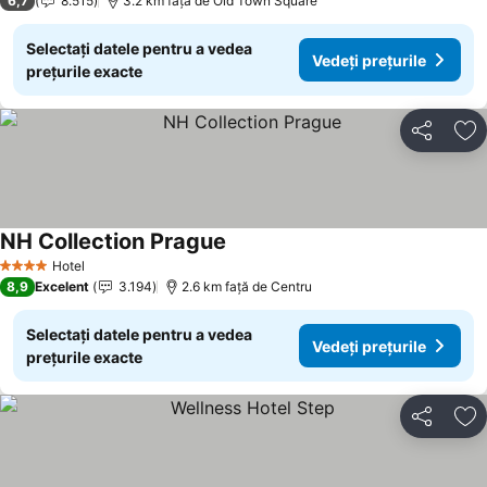
6,7
8.515
3.2 km faţă de Old Town Square
Selectați datele pentru a vedea
Vedeți prețurile
prețurile exacte
Distribuiți
Ad
NH Collection Prague
Hotel
4 Stele
8,9
Excelent
3.194
2.6 km faţă de Centru
Selectați datele pentru a vedea
Vedeți prețurile
prețurile exacte
Distribuiți
Ad