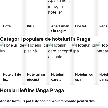
Hotel
B&B
Apartamen
Hostel
Pens
t în regim
hotelier
Categorii populare de hoteluri în Praga
Hoteluri de
Hoteluri cu
Hoteluri
Hoteluri cu
Hotel
lux
piscină
care
spa
parc
acceptă
animale
Hoteluri ieftine lângă Praga
Aceste hoteluri pot fi de asemenea interesante pentru dvs...