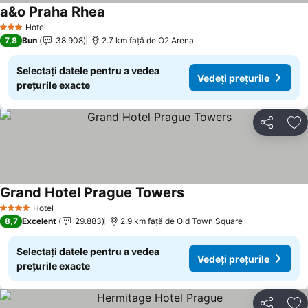
a&o Praha Rhea
Hotel
3 Stele
7,8
Bun
38.908
2.7 km faţă de O2 Arena
Selectați datele pentru a vedea
Vedeți prețurile
prețurile exacte
Distribuiți
Ad
Grand Hotel Prague Towers
Hotel
4 Stele
8,7
Excelent
29.883
2.9 km faţă de Old Town Square
Selectați datele pentru a vedea
Vedeți prețurile
prețurile exacte