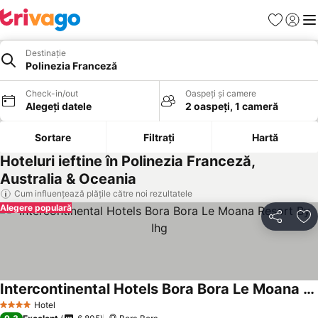
Favorite
Conect
Men
Destinație
Polinezia Franceză
Check-in/out
Oaspeți și camere
Alegeți datele
2 oaspeți, 1 cameră
Sortare
Filtrați
Hartă
Hoteluri ieftine în Polinezia Franceză,
Australia & Oceania
Cum influențează plățile către noi rezultatele
Alegere populară
Distribuiți
Ad
Intercontinental Hotels Bora Bora Le Moana Resort By Ihg
Hotel
4 Stele