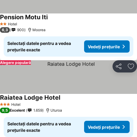
Pension Motu Iti
Hotel
2 Stele
6,3
900
Moorea
Selectați datele pentru a vedea
Vedeți prețurile
prețurile exacte
Alegere populară
Distribuiți
Ad
Raiatea Lodge Hotel
Hotel
3 Stele
9,5
Excelent
1.659
Uturoa
Selectați datele pentru a vedea
Vedeți prețurile
prețurile exacte