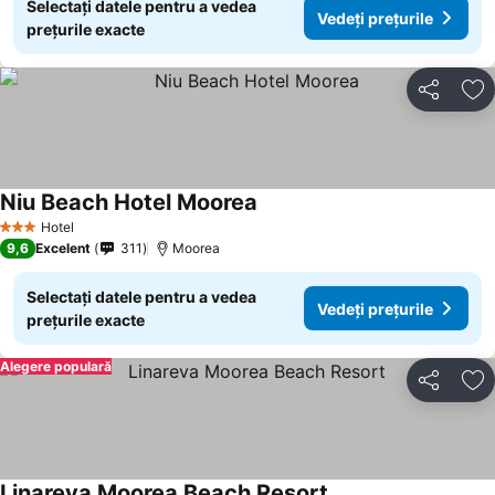
Selectați datele pentru a vedea
Vedeți prețurile
prețurile exacte
Distribuiți
Ad
Niu Beach Hotel Moorea
Hotel
3 Stele
9,6
Excelent
311
Moorea
Selectați datele pentru a vedea
Vedeți prețurile
prețurile exacte
Alegere populară
Distribuiți
Ad
Linareva Moorea Beach Resort