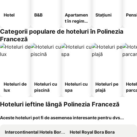
Hotel
B&B
Apartamen
Stațiuni
Pens
t în regim
hotelier
Categorii populare de hoteluri în Polinezia
Franceză
Hoteluri de
Hoteluri cu
Hoteluri cu
Hoteluri pe
Hotel
lux
piscină
spa
plajă
parc
Hoteluri ieftine lângă Polinezia Franceză
Aceste hoteluri pot fi de asemenea interesante pentru dvs...
Intercontinental Hotels Bora Bora Le Moana Resort By Ihg
Hotel Royal Bora Bora