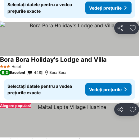
Selectați datele pentru a vedea
Vedeți prețurile
prețurile exacte
Distribuiți
Ad
Bora Bora Holiday's Lodge and Villa
Hotel
3 Stele
9,3
Excelent
448
Bora Bora
Selectați datele pentru a vedea
Vedeți prețurile
prețurile exacte
Alegere populară
Distribuiți
Ad