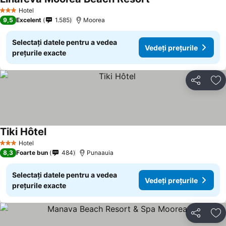
Hotel
3 Stele
9,5
Excelent
1.585
Moorea
Selectați datele pentru a vedea
Vedeți prețurile
prețurile exacte
Distribuiți
Ad
Tiki Hôtel
Hotel
3 Stele
8,3
Foarte bun
484
Punaauia
Selectați datele pentru a vedea
Vedeți prețurile
prețurile exacte
Distribuiți
Ad