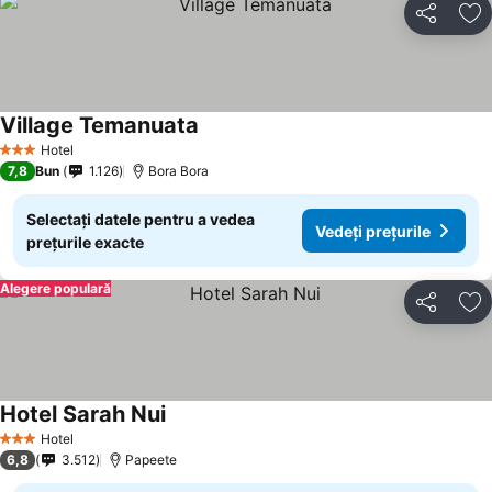
Distribuiți
Ad
Village Temanuata
Hotel
3 Stele
7,8
Bun
1.126
Bora Bora
Selectați datele pentru a vedea
Vedeți prețurile
prețurile exacte
Alegere populară
Distribuiți
Ad
Hotel Sarah Nui
Hotel
3 Stele
6,8
3.512
Papeete