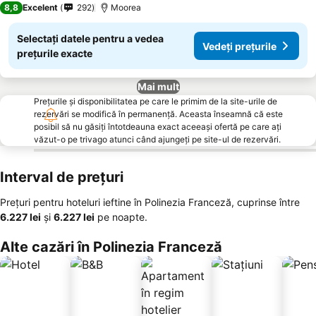
8,8
Excelent
292
Moorea
Selectați datele pentru a vedea
Vedeți prețurile
prețurile exacte
Mai mult
Prețurile și disponibilitatea pe care le primim de la site-urile de
rezervări se modifică în permanență. Aceasta înseamnă că este
posibil să nu găsiți întotdeauna exact aceeași ofertă pe care ați
văzut-o pe trivago atunci când ajungeți pe site-ul de rezervări.
Interval de prețuri
Prețuri pentru hoteluri ieftine în Polinezia Franceză, cuprinse între
‎6.227 lei
și
‎6.227 lei
pe noapte.
Alte cazări în Polinezia Franceză