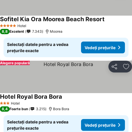
Sofitel Kia Ora Moorea Beach Resort
Hotel
5 Stele
8,8
Excelent
7.343
Moorea
Selectați datele pentru a vedea
Vedeți prețurile
prețurile exacte
Alegere populară
Distribuiți
Ad
Hotel Royal Bora Bora
Hotel
3 Stele
8,4
Foarte bun
3.215
Bora Bora
Selectați datele pentru a vedea
Vedeți prețurile
prețurile exacte