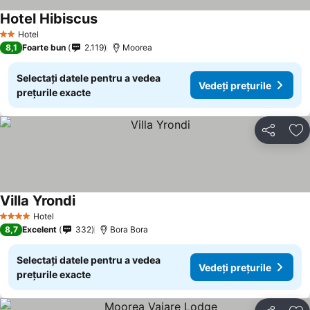
Hotel Hibiscus
Hotel
2 Stele
8,1
Foarte bun
2.119
Moorea
Selectați datele pentru a vedea
Vedeți prețurile
prețurile exacte
Distribuiți
Ad
Villa Yrondi
Hotel
4 Stele
8,7
Excelent
332
Bora Bora
Selectați datele pentru a vedea
Vedeți prețurile
prețurile exacte