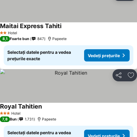
Maitai Express Tahiti
Hotel
2 Stele
8,1
Foarte bun
847
Papeete
Selectați datele pentru a vedea
Vedeți prețurile
prețurile exacte
Distribuiți
Ad
Royal Tahitien
Hotel
3 Stele
7,8
Bun
1.731
Papeete
Selectați datele pentru a vedea
Vedeți prețurile