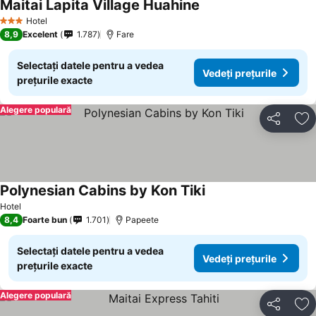
Maitai Lapita Village Huahine
Hotel
3 Stele
8,9
Excelent
1.787
Fare
Selectați datele pentru a vedea
Vedeți prețurile
prețurile exacte
Alegere populară
Distribuiți
Ad
Polynesian Cabins by Kon Tiki
Hotel
8,4
Foarte bun
1.701
Papeete
Selectați datele pentru a vedea
Vedeți prețurile
prețurile exacte
Alegere populară
Distribuiți
Ad