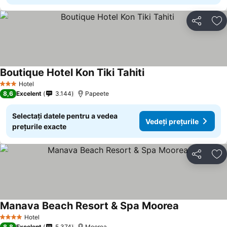
Distribuiți
Ad
Boutique Hotel Kon Tiki Tahiti
Hotel
3 Stele
8,6
Excelent
3.144
Papeete
Selectați datele pentru a vedea
Vedeți prețurile
prețurile exacte
Distribuiți
Ad
Manava Beach Resort & Spa Moorea
Hotel
4 Stele
8,8
Excelent
5.374
Moorea