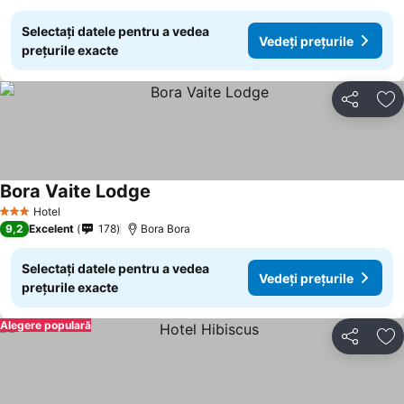
Selectați datele pentru a vedea
Vedeți prețurile
prețurile exacte
Distribuiți
Ad
Bora Vaite Lodge
Hotel
3 Stele
9,2
Excelent
178
Bora Bora
Selectați datele pentru a vedea
Vedeți prețurile
prețurile exacte
Alegere populară
Distribuiți
Ad