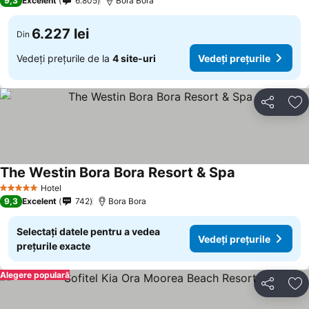
9,3
Excelent
6.805
Bora Bora
6.227 lei
Din
Vedeți prețurile de la
4 site-uri
Vedeți prețurile
Distribuiți
Ad
The Westin Bora Bora Resort & Spa
Hotel
5 Stele
9,3
Excelent
742
Bora Bora
Selectați datele pentru a vedea
Vedeți prețurile
prețurile exacte
Alegere populară
Distribuiți
Ad