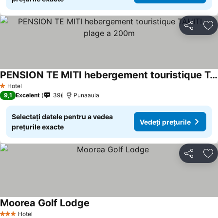
Distribuiți
Ad
PENSION TE MITI hebergement touristique TAHITI - plage a 200m
Hotel
1 Stele
9,1
Excelent
39
Punaauia
Selectați datele pentru a vedea
Vedeți prețurile
prețurile exacte
Distribuiți
Ad
Moorea Golf Lodge
Hotel
3 Stele