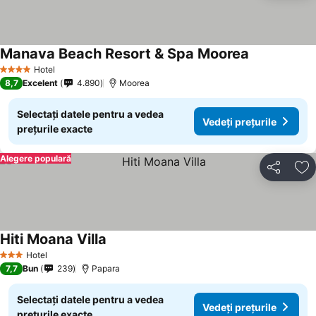
Manava Beach Resort & Spa Moorea
Hotel
4 Stele
8,7
Excelent
4.890
Moorea
Selectați datele pentru a vedea
Vedeți prețurile
prețurile exacte
Alegere populară
Distribuiți
Ad
Hiti Moana Villa
Hotel
3 Stele
7,7
Bun
239
Papara
Selectați datele pentru a vedea
Vedeți prețurile
prețurile exacte