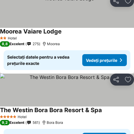
Distribuiți
Ad
Moorea Vaiare Lodge
Hotel
2 Stele
8,8
Excelent
275
Moorea
Selectați datele pentru a vedea
Vedeți prețurile
prețurile exacte
Distribuiți
Ad
The Westin Bora Bora Resort & Spa
Hotel
5 Stele
9,2
Excelent
561
Bora Bora