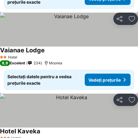
prețurile exacte
Distribuiți
Ad
Vaianae Lodge
Hotel
2 Stele
8,9
Excelent
234
Moorea
Selectați datele pentru a vedea
Vedeți prețurile
prețurile exacte
Distribuiți
Ad
Hotel Kaveka