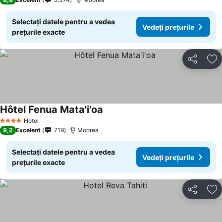
Selectați datele pentru a vedea
Vedeți prețurile
prețurile exacte
Distribuiți
Ad
Hôtel Fenua Mata'i'oa
Hotel
4 Stele
9,2
Excelent
719
Moorea
Selectați datele pentru a vedea
Vedeți prețurile
prețurile exacte
Distribuiți
Ad