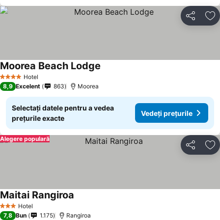
Distribuiți
Ad
Moorea Beach Lodge
Hotel
4 Stele
8,9
Excelent
863
Moorea
Selectați datele pentru a vedea
Vedeți prețurile
prețurile exacte
Alegere populară
Distribuiți
Ad
Maitai Rangiroa
Hotel
3 Stele
7,8
Bun
1.175
Rangiroa