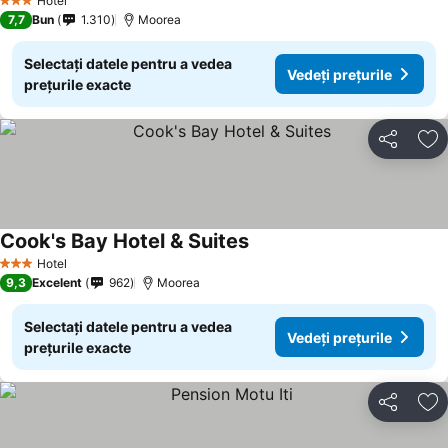
Hotel
3 Stele
7,7
Bun
1.310
Moorea
Selectați datele pentru a vedea
Vedeți prețurile
prețurile exacte
Distribuiți
Ad
Cook's Bay Hotel & Suites
Hotel
3 Stele
9,3
Excelent
962
Moorea
Selectați datele pentru a vedea
Vedeți prețurile
prețurile exacte
Distribuiți
Ad