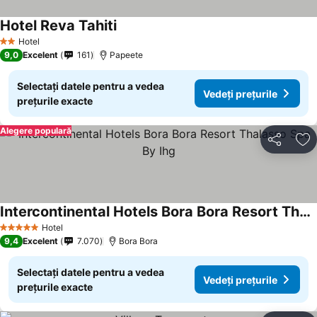
Hotel Reva Tahiti
Hotel
2 Stele
9,0
Excelent
161
Papeete
Selectați datele pentru a vedea
Vedeți prețurile
prețurile exacte
Alegere populară
Distribuiți
Ad
Intercontinental Hotels Bora Bora Resort Thalasso Spa By Ihg
Hotel
5 Stele
9,4
Excelent
7.070
Bora Bora
Selectați datele pentru a vedea
Vedeți prețurile
prețurile exacte