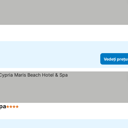
Vedeți prețu
Spa
4 Stele