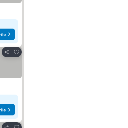
rile
Adăugaţi la favorite
Distribuiți
rile
Adăugaţi la favorite