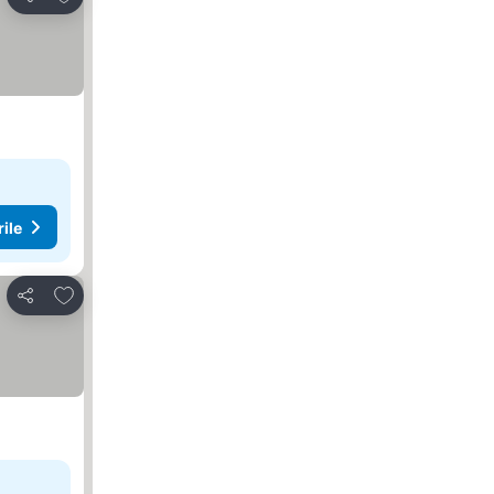
Distribuiți
rile
Adăugaţi la favorite
Distribuiți