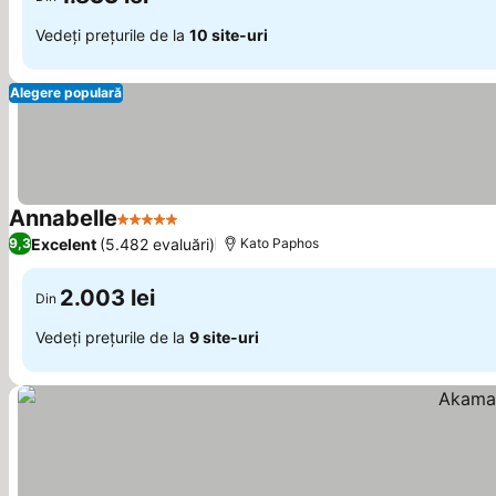
Vedeți prețurile de la
10 site-uri
Alegere populară
Annabelle
5 Stele
Excelent
(5.482 evaluări)
9,3
Kato Paphos
2.003 lei
Din
Vedeți prețurile de la
9 site-uri