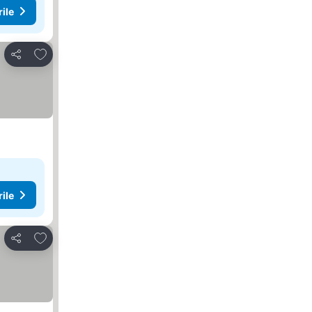
rile
Adăugaţi la favorite
Distribuiți
rile
Adăugaţi la favorite
Distribuiți