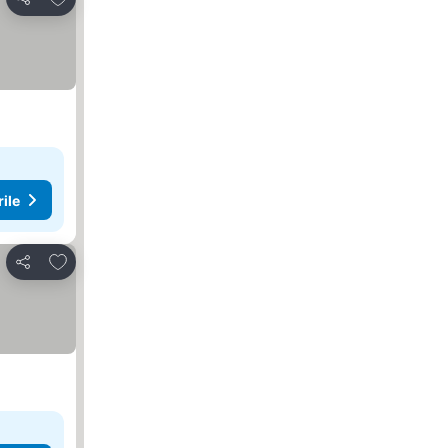
Distribuiți
rile
Adăugaţi la favorite
Distribuiți