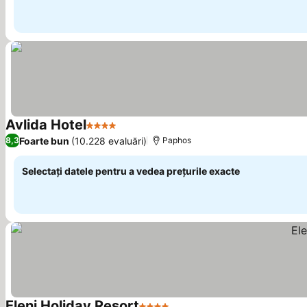
Avlida Hotel
4 Stele
Foarte bun
(10.228 evaluări)
8,3
Paphos
Selectați datele pentru a vedea prețurile exacte
Eleni Holiday Resort