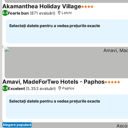
Akamanthea Holiday Village
4 Stele
Foarte bun
(871 evaluări)
8,0
Latchi
Selectați datele pentru a vedea prețurile exacte
Amavi, MadeForTwo Hotels - Paphos
5 Stele
Excelent
(5.353 evaluări)
9,6
Paphos
Selectați datele pentru a vedea prețurile exacte
Alegere populară