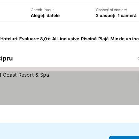
Check-in/out
Oaspeți și camere
Alegeți datele
2 oaspeți, 1 cameră
Hoteluri
Evaluare: 8,0+
All-inclusive
Piscină
Plajă
Mic dejun inc
Cipru