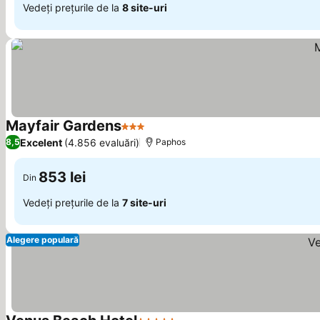
Vedeți prețurile de la
8 site-uri
Mayfair Gardens
3 Stele
Excelent
(4.856 evaluări)
8,5
Paphos
853 lei
Din
Vedeți prețurile de la
7 site-uri
Alegere populară