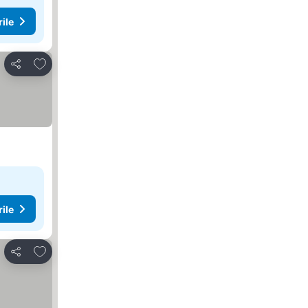
rile
Adăugaţi la favorite
Distribuiți
rile
Adăugaţi la favorite
Distribuiți