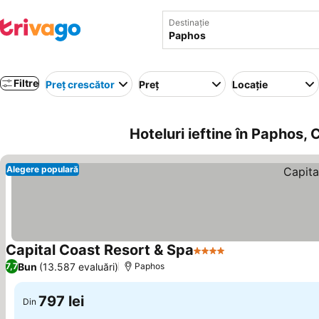
Destinație
Filtre
Preț crescător
Preț
Locație
Hoteluri ieftine în Paphos, 
Alegere populară
Capital Coast Resort & Spa
4 Stele
Bun
(13.587 evaluări)
7,7
Paphos
797 lei
Din