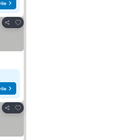
rile
Adăugaţi la favorite
Distribuiți
rile
Adăugaţi la favorite
Distribuiți