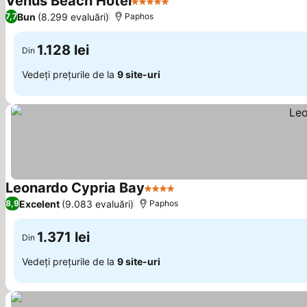
Venus Beach Hotel
5 Stele
Bun
(8.299 evaluări)
7,7
Paphos
1.128 lei
Din
Vedeți prețurile de la
9 site-uri
Leonardo Cypria Bay
4 Stele
Excelent
(9.083 evaluări)
8,9
Paphos
1.371 lei
Din
Vedeți prețurile de la
9 site-uri