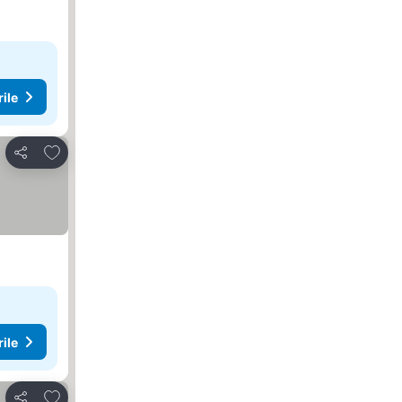
rile
Adăugaţi la favorite
Distribuiți
rile
Adăugaţi la favorite