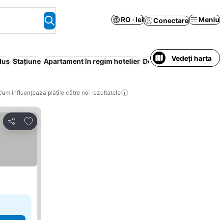
RO · lei
Meniu
Conectare
Vedeți harta
lus
Stațiune
Apartament în regim hotelier
Demipensiune
Aer con
Cum influențează plățile către noi rezultatele
Adăugaţi la favorite
Distribuiți