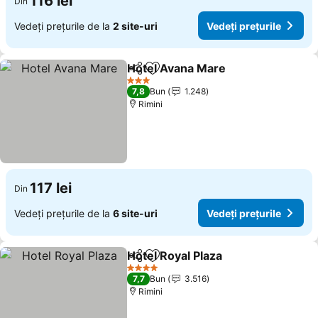
116 lei
Din
Vedeți prețurile de la
2 site-uri
Vedeți prețurile
Hotel Avana Mare
Distribuiți
Adăugaţi la favorite
3 Stele
7,8
Bun
1.248
Rimini
117 lei
Din
Vedeți prețurile de la
6 site-uri
Vedeți prețurile
Hotel Royal Plaza
Distribuiți
Adăugaţi la favorite
4 Stele
7,7
Bun
3.516
Rimini