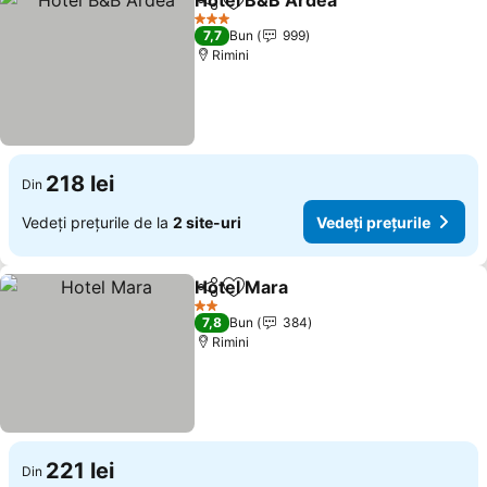
Hotel B&B Ardea
Distribuiți
Adăugaţi la favorite
3 Stele
7,7
Bun
999
Rimini
218 lei
Din
Vedeți prețurile de la
2 site-uri
Vedeți prețurile
Hotel Mara
Distribuiți
Adăugaţi la favorite
2 Stele
7,8
Bun
384
Rimini
221 lei
Din