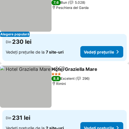
3 Stele
7,6
Bun
5.028
Peschiera del Garda
Alegere populară
230 lei
Din
Vedeți prețurile de la
7 site-uri
Vedeți prețurile
Hotel Graziella Mare
Distribuiți
Adăugaţi la favorite
3 Stele
8,8
Excelent
296
Rimini
231 lei
Din
Vedeți prețurile de la
2 site-uri
Vedeți prețurile