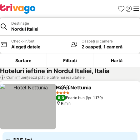
Favorite
Conect
Men
Destinație
Nordul Italiei
Check-in/out
Oaspeți și camere
Alegeți datele
2 oaspeți, 1 cameră
Sortare
Filtrați
Hartă
Hoteluri ieftine în Nordul Italiei, Italia
Cum influențează plățile către noi rezultatele
Hotel Nettunia
Distribuiți
Adăugaţi la favorite
4 Stele
8,0
Foarte bun
1.179
Rimini