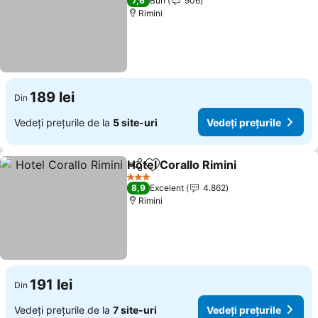
7,6
Bun
906
Rimini
189 lei
Din
Vedeți prețurile de la
5 site-uri
Vedeți prețurile
Hotel Corallo Rimini
Distribuiți
Adăugaţi la favorite
3 Stele
8,9
Excelent
4.862
Rimini
191 lei
Din
Vedeți prețurile de la
7 site-uri
Vedeți prețurile