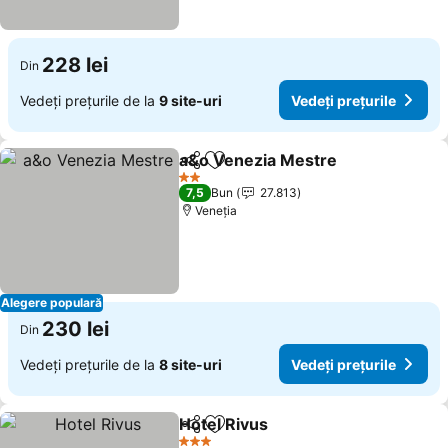
228 lei
Din
Vedeți prețurile de la
9 site-uri
Vedeți prețurile
a&o Venezia Mestre
Distribuiți
Adăugaţi la favorite
2 Stele
7,5
Bun
27.813
Veneţia
Alegere populară
230 lei
Din
Vedeți prețurile de la
8 site-uri
Vedeți prețurile
Hotel Rivus
Distribuiți
Adăugaţi la favorite