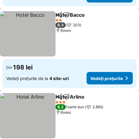
Hotel Bacco
Distribuiți
Adăugaţi la favorite
2 Stele
6,3
203
Rimini
198 lei
Din
Vedeți prețurile de la
4 site-uri
Vedeți prețurile
Hotel Arlino
Distribuiți
Adăugaţi la favorite
3 Stele
8,2
Foarte bun
2.885
Rimini