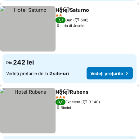
Hotel Saturno
Distribuiți
Adăugaţi la favorite
2 Stele
7,7
Bun
596
Lido di Jesolo
242 lei
Din
Vedeți prețurile de la
2 site-uri
Vedeți prețurile
Hotel Rubens
Distribuiți
Adăugaţi la favorite
3 Stele
8,9
Excelent
3.140
Rimini