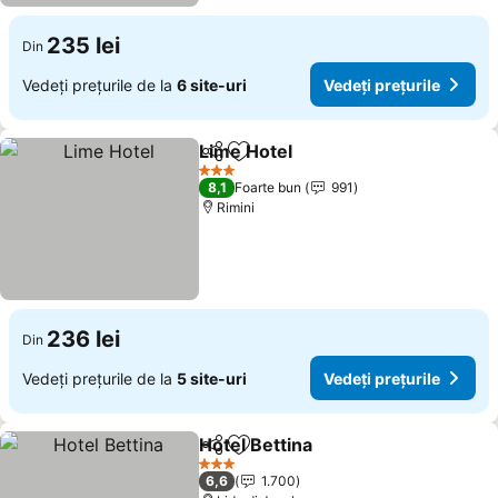
235 lei
Din
Vedeți prețurile de la
6 site-uri
Vedeți prețurile
Lime Hotel
Distribuiți
Adăugaţi la favorite
3 Stele
8,1
Foarte bun
991
Rimini
236 lei
Din
Vedeți prețurile de la
5 site-uri
Vedeți prețurile
Hotel Bettina
Distribuiți
Adăugaţi la favorite
3 Stele
6,6
1.700