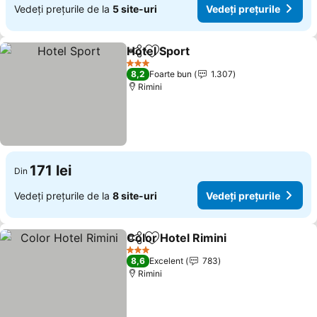
Vedeți prețurile de la
5 site-uri
Vedeți prețurile
Hotel Sport
Distribuiți
Adăugaţi la favorite
3 Stele
8,2
Foarte bun
1.307
Rimini
171 lei
Din
Vedeți prețurile de la
8 site-uri
Vedeți prețurile
Color Hotel Rimini
Distribuiți
Adăugaţi la favorite
3 Stele
8,6
Excelent
783
Rimini