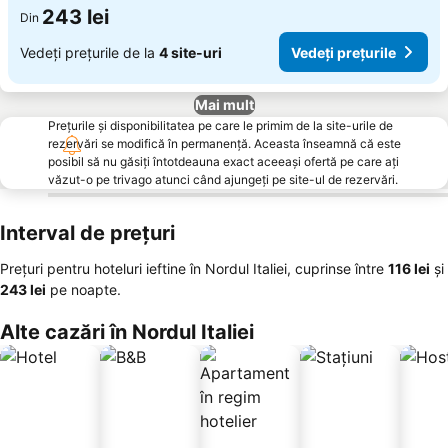
243 lei
Din
Vedeți prețurile de la
4 site-uri
Vedeți prețurile
Mai mult
Prețurile și disponibilitatea pe care le primim de la site-urile de
rezervări se modifică în permanență. Aceasta înseamnă că este
posibil să nu găsiți întotdeauna exact aceeași ofertă pe care ați
văzut-o pe trivago atunci când ajungeți pe site-ul de rezervări.
Interval de prețuri
Prețuri pentru hoteluri ieftine în Nordul Italiei, cuprinse între
‎116 lei
și
‎243 lei
pe noapte.
Alte cazări în Nordul Italiei