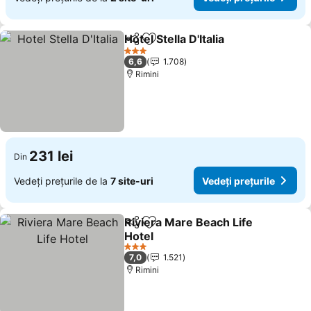
Hotel Stella D'Italia
Distribuiți
Adăugaţi la favorite
3 Stele
6,6
1.708
Rimini
231 lei
Din
Vedeți prețurile de la
7 site-uri
Vedeți prețurile
Riviera Mare Beach Life
Distribuiți
Adăugaţi la favorite
Hotel
3 Stele
7,0
1.521
Rimini