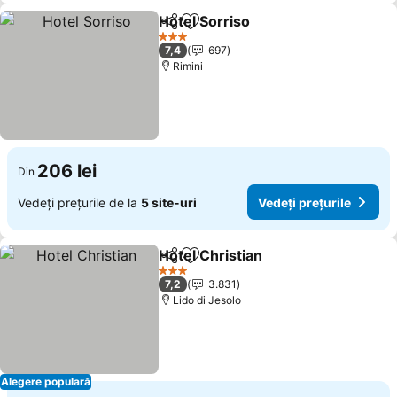
Hotel Sorriso
Distribuiți
Adăugaţi la favorite
3 Stele
7,4
697
Rimini
206 lei
Din
Vedeți prețurile de la
5 site-uri
Vedeți prețurile
Hotel Christian
Distribuiți
Adăugaţi la favorite
3 Stele
7,2
3.831
Lido di Jesolo
Alegere populară