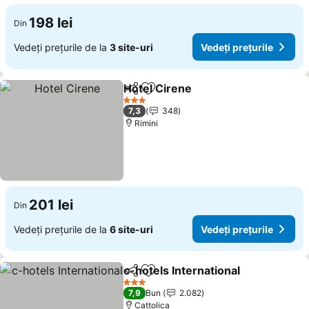
198 lei
Din
Vedeți prețurile de la
3 site-uri
Vedeți prețurile
Hotel Cirene
Distribuiți
Adăugaţi la favorite
3 Stele
7,3
348
Rimini
201 lei
Din
Vedeți prețurile de la
6 site-uri
Vedeți prețurile
c-hotels International
Distribuiți
Adăugaţi la favorite
3 Stele
7,9
Bun
2.082
Cattolica