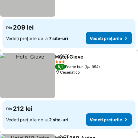
209 lei
Din
Vedeți prețurile de la
7 site-uri
Vedeți prețurile
Hotel Giove
Distribuiți
Adăugaţi la favorite
3 Stele
8,1
Foarte bun
954
Cesenatico
212 lei
Din
Vedeți prețurile de la
2 site-uri
Vedeți prețurile