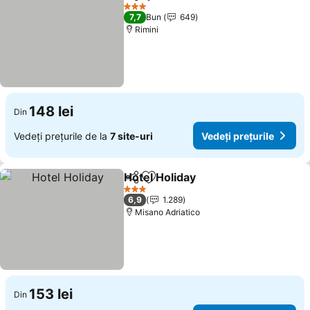
Distribuiți
Adăugaţi la favorite
3 Stele
7,7
Bun
649
Rimini
148 lei
Din
Vedeți prețurile de la
7 site-uri
Vedeți prețurile
Hotel Holiday
Distribuiți
Adăugaţi la favorite
3 Stele
6,9
1.289
Misano Adriatico
153 lei
Din