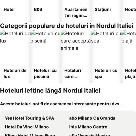
Hotel
B&B
Apartamen
Stațiuni
Host
t în regim
hotelier
Categorii populare de hoteluri în Nordul Italiei
Hoteluri de
Hoteluri cu
Hoteluri
Hoteluri cu
Hotel
lux
piscină
care
spa
plajă
acceptă
animale
Hoteluri ieftine lângă Nordul Italiei
Aceste hoteluri pot fi de asemenea interesante pentru dvs...
Yes Hotel Touring & SPA
a&o Milano Ca Granda
Hotel Da Vinci Milano
ibis Milano Centro
Klima Hotel Milano Fiere
a&o Venezia Mestre