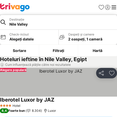
Favorite
Conect
Men
Destinație
Nile Valley
Check-in/out
Oaspeți și camere
Alegeți datele
2 oaspeți, 1 cameră
Sortare
Filtrați
Hartă
Hoteluri ieftine în Nile Valley, Egipt
Cum influențează plățile către noi rezultatele
Alegere populară
Distribuiți
Ad
Iberotel Luxor by JAZ
Hotel
4 Stele
8,4
Foarte bun
8.304
Luxor