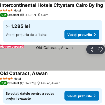
Intercontinental Hotels Citystars Cairo By Ihg
Hotel
5 Stele
9,2
Excelent
45.087
Cairo
1.285 lei
Din
Vedeți prețurile de la
1 site
Vedeți prețurile
Alegere populară
Distribuiți
Ad
Old Cataract, Aswan
Hotel
5 Stele
9,6
Excelent
14.978
Assuan/Aswan
Selectați datele pentru a vedea
Vedeți prețurile
prețurile exacte