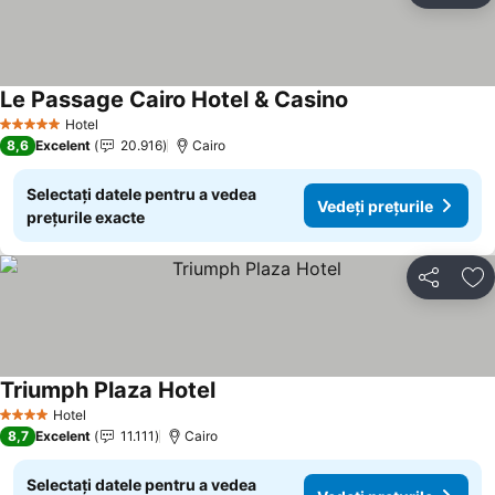
Le Passage Cairo Hotel & Casino
Hotel
5 Stele
8,6
Excelent
20.916
Cairo
Selectați datele pentru a vedea
Vedeți prețurile
prețurile exacte
Distribuiți
Ad
Triumph Plaza Hotel
Hotel
4 Stele
8,7
Excelent
11.111
Cairo
Selectați datele pentru a vedea