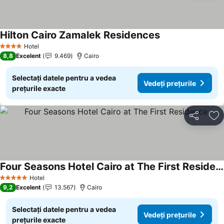
Hilton Cairo Zamalek Residences
Hotel
4 Stele
8,8
Excelent
9.469
Cairo
Selectați datele pentru a vedea
Vedeți prețurile
prețurile exacte
Distribuiți
Ad
Four Seasons Hotel Cairo at The First Residence
Hotel
5 Stele
9,2
Excelent
13.567
Cairo
Selectați datele pentru a vedea
Vedeți prețurile
prețurile exacte