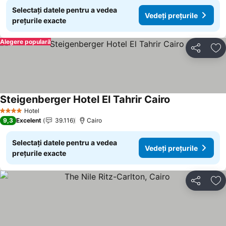
Selectați datele pentru a vedea
Vedeți prețurile
prețurile exacte
Alegere populară
Distribuiți
Ad
Steigenberger Hotel El Tahrir Cairo
Hotel
4 Stele
9,3
Excelent
39.116
Cairo
Selectați datele pentru a vedea
Vedeți prețurile
prețurile exacte
Distribuiți
Ad