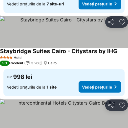
Vedeți prețurile de la
7 site-uri
Vedeți prețurile
Distribuiți
Ad
Staybridge Suites Cairo - Citystars by IHG
Hotel
4 Stele
9,1
Excelent
3.268
Cairo
998 lei
Din
Vedeți prețurile de la
1 site
Vedeți prețurile
Distribuiți
Ad