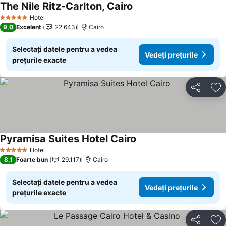
The Nile Ritz-Carlton, Cairo
Hotel
5 Stele
9,0
Excelent
22.643
Cairo
Selectați datele pentru a vedea
Vedeți prețurile
prețurile exacte
Distribuiți
Ad
Pyramisa Suites Hotel Cairo
Hotel
5 Stele
8,1
Foarte bun
29.117
Cairo
Selectați datele pentru a vedea
Vedeți prețurile
prețurile exacte
Distribuiți
Ad