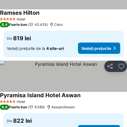
Ramses Hilton
Hotel
5 Stele
8,4
Foarte bun
43.435
Cairo
819 lei
Din
Vedeți prețurile de la
4 site-uri
Vedeți prețurile
Distribuiți
Ad
Pyramisa Island Hotel Aswan
Hotel
5 Stele
8,0
Foarte bun
6.085
Assuan/Aswan
822 lei
Din