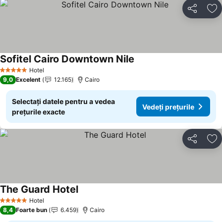
Distribuiți
Ad
Sofitel Cairo Downtown Nile
Hotel
5 Stele
9,0
Excelent
12.165
Cairo
Selectați datele pentru a vedea
Vedeți prețurile
prețurile exacte
Distribuiți
Ad
The Guard Hotel
Hotel
5 Stele
8,4
Foarte bun
6.459
Cairo