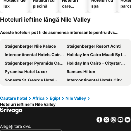
Hoteluri de
Hoteluri cu
Hoteluri
Hoteluri cu
Hotel
lux
piscină
care
spa
parc
acceptă
animale
Hoteluri ieftine lângă Nile Valley
Aceste hoteluri pot fi de asemenea interesante pentru dvs...
Steigenberger Nile Palace
Steigenberger Resort Achti
Intercontinental Hotels Cairo Semiramis By Ihg
Holiday Inn Cairo Maadi By Ihg
Steigenberger Pyramids Cairo
Holiday Inn Cairo - Citystars By Ihg
Pyramisa Hotel Luxor
Ramses Hilton
Sonesta St. George Hotel - Convention Center
Intercontinental Hotels Citystars Cairo By Ihg
Hilton Cairo Grand Nile
Steigenberger Hotel El Tahrir Cairo
Sofitel Cairo Nile El Gezirah
Kempinski Nile Hotel Cairo
Căutare hotel
Africa
Egipt
Nile Valley
Hoteluri ieftine în Nile Valley
Fairmont Nile City
Sofitel Cairo Downtown Nile
Marriott Mena House, Cairo
Hilton Cairo Zamalek Residences
Facebook
Twitter
Insta
Yo
Pyramids Height Hotel & Pyramids Master Scene Rooftop
Pyramisa Suites Hotel Cairo
Alegeţi ţara dvs.
Staybridge Suites Cairo - Citystars by IHG
Nefertiti Hotel Luxor