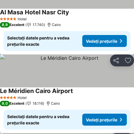
Al Masa Hotel Nasr City
Hotel
5 Stele
8,9
Excelent
17.740
Cairo
Selectați datele pentru a vedea
Vedeți prețurile
prețurile exacte
Distribuiți
Ad
Le Méridien Cairo Airport
Hotel
5 Stele
9,0
Excelent
18.116
Cairo
Selectați datele pentru a vedea
Vedeți prețurile
prețurile exacte