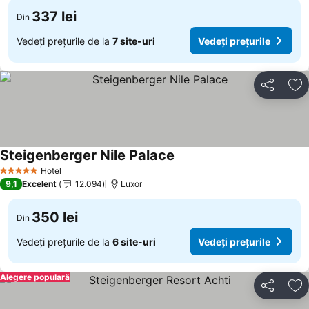
337 lei
Din
Vedeți prețurile de la
7 site-uri
Vedeți prețurile
Distribuiți
Ad
Steigenberger Nile Palace
Hotel
5 Stele
9,1
Excelent
12.094
Luxor
350 lei
Din
Vedeți prețurile de la
6 site-uri
Vedeți prețurile
Alegere populară
Distribuiți
Ad