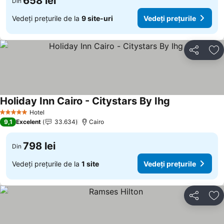
658 lei
Din
Vedeți prețurile de la
9 site-uri
Vedeți prețurile
Distribuiți
Ad
Holiday Inn Cairo - Citystars By Ihg
Hotel
5 Stele
9,1
Excelent
33.634
Cairo
798 lei
Din
Vedeți prețurile de la
1 site
Vedeți prețurile
Distribuiți
Ad