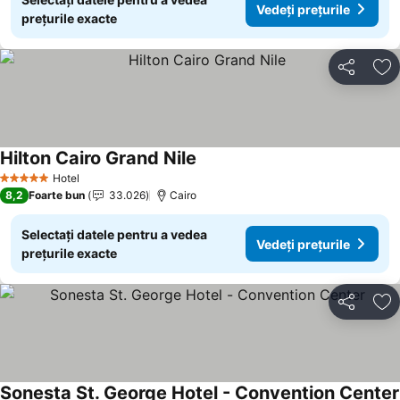
Vedeți prețurile
prețurile exacte
Distribuiți
Ad
Hilton Cairo Grand Nile
Hotel
5 Stele
8,2
Foarte bun
33.026
Cairo
Selectați datele pentru a vedea
Vedeți prețurile
prețurile exacte
Distribuiți
Ad
Sonesta St. George Hotel - Convention Center