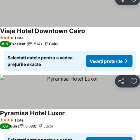
Distribuiți
Ad
Viaje Hotel Downtown Cairo
Hotel
4 Stele
8,5
Excelent
514
Cairo
Selectați datele pentru a vedea
Vedeți prețurile
prețurile exacte
Distribuiți
Ad
Pyramisa Hotel Luxor
Hotel
4 Stele
7,9
Bun
6.898
Luxor
Selectați datele pentru a vedea