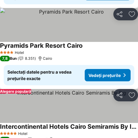
Distribuiți
Ad
Pyramids Park Resort Cairo
Hotel
4 Stele
7,8
Bun
8.351
Cairo
Selectați datele pentru a vedea
Vedeți prețurile
prețurile exacte
Alegere populară
Distribuiți
Ad
Intercontinental Hotels Cairo Semiramis By Ihg
Hotel
5 Stele