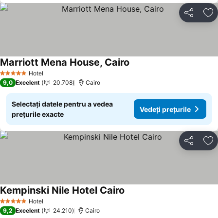
Distribuiți
Ad
Marriott Mena House, Cairo
Hotel
5 Stele
9,0
Excelent
20.708
Cairo
Selectați datele pentru a vedea
Vedeți prețurile
prețurile exacte
Distribuiți
Ad
Kempinski Nile Hotel Cairo
Hotel
5 Stele
9,2
Excelent
24.210
Cairo