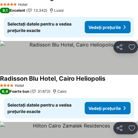
Hotel
5 Stele
9,1
Excelent
13.342
Luxor
Selectați datele pentru a vedea
Vedeți prețurile
prețurile exacte
Distribuiți
Ad
Radisson Blu Hotel, Cairo Heliopolis
Hotel
4 Stele
8,4
Foarte bun
31.672
Cairo
Selectați datele pentru a vedea
Vedeți prețurile
prețurile exacte
Distribuiți
Ad