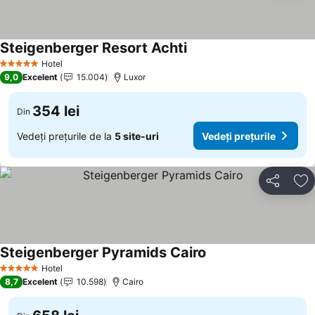
Steigenberger Resort Achti
Hotel
5 Stele
9,0
Excelent
15.004
Luxor
354 lei
Din
Vedeți prețurile de la
5 site-uri
Vedeți prețurile
Distribuiți
Ad
Steigenberger Pyramids Cairo
Hotel
5 Stele
8,7
Excelent
10.598
Cairo