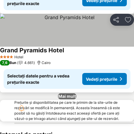
Vedeți prețurile
prețurile exacte
Distribuiți
Ad
Grand Pyramids Hotel
Hotel
4 Stele
7,6
Bun
4.661
Cairo
Selectați datele pentru a vedea
Vedeți prețurile
prețurile exacte
Mai mult
Prețurile și disponibilitatea pe care le primim de la site-urile de
rezervări se modifică în permanență. Aceasta înseamnă că este
posibil să nu găsiți întotdeauna exact aceeași ofertă pe care ați
văzut-o pe trivago atunci când ajungeți pe site-ul de rezervări.