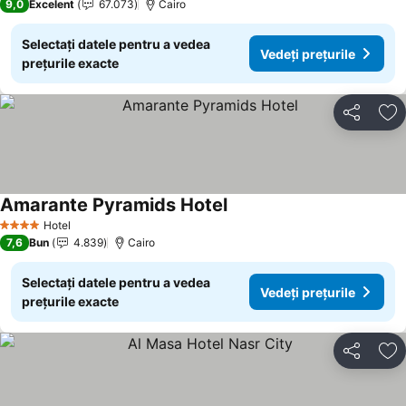
9,0
Excelent
67.073
Cairo
Selectați datele pentru a vedea
Vedeți prețurile
prețurile exacte
Distribuiți
Ad
Amarante Pyramids Hotel
Hotel
4 Stele
7,6
Bun
4.839
Cairo
Selectați datele pentru a vedea
Vedeți prețurile
prețurile exacte
Distribuiți
Ad