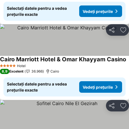
Selectați datele pentru a vedea
Vedeți prețurile
prețurile exacte
Distribuiți
Ad
Cairo Marriott Hotel & Omar Khayyam Casino
Hotel
5 Stele
8,9
Excelent
36.966
Cairo
Selectați datele pentru a vedea
Vedeți prețurile
prețurile exacte
Distribuiți
Ad