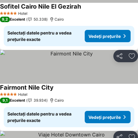
Sofitel Cairo Nile El Gezirah
Hotel
5 Stele
9,2
Excelent
50.338
Cairo
Selectați datele pentru a vedea
Vedeți prețurile
prețurile exacte
Distribuiți
Ad
Fairmont Nile City
Hotel
5 Stele
9,1
Excelent
39.934
Cairo
Selectați datele pentru a vedea
Vedeți prețurile
prețurile exacte