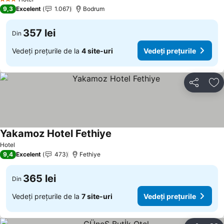
3 Stele
9,3
Excelent
1.067
Bodrum
357 lei
Din
Vedeți prețurile de la
4 site-uri
Vedeți prețurile
Distribuiți
Ad
Yakamoz Hotel Fethiye
Hotel
9,4
Excelent
473
Fethiye
365 lei
Din
Vedeți prețurile de la
7 site-uri
Vedeți prețurile