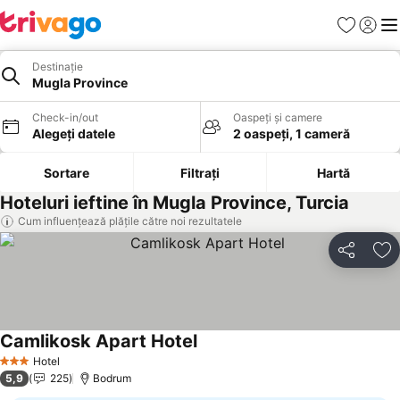
Favorite
Conect
Men
Destinație
Mugla Province
Check-in/out
Oaspeți și camere
Alegeți datele
2 oaspeți, 1 cameră
Sortare
Filtrați
Hartă
Hoteluri ieftine în Mugla Province, Turcia
Cum influențează plățile către noi rezultatele
Distribuiți
Ad
Camlikosk Apart Hotel
Hotel
3 Stele
5,9
225
Bodrum