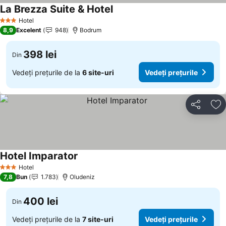
La Brezza Suite & Hotel
Hotel
3 Stele
8,9
Excelent
948
Bodrum
398 lei
Din
Vedeți prețurile de la
6 site-uri
Vedeți prețurile
Distribuiți
Ad
Hotel Imparator
Hotel
3 Stele
7,8
Bun
1.783
Oludeniz
400 lei
Din
Vedeți prețurile de la
7 site-uri
Vedeți prețurile