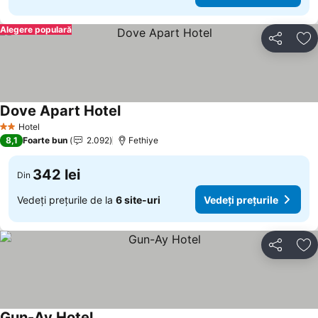
Alegere populară
Distribuiți
Ad
Dove Apart Hotel
Hotel
2 Stele
8,1
Foarte bun
2.092
Fethiye
342 lei
Din
Vedeți prețurile de la
6 site-uri
Vedeți prețurile
Distribuiți
Ad
Gun-Ay Hotel