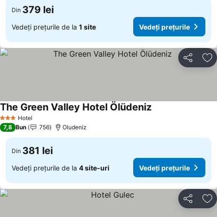
379 lei
Din
Vedeți prețurile de la
1 site
Vedeți prețurile
Distribuiți
Ad
The Green Valley Hotel Ölüdeniz
Hotel
3 Stele
7,8
Bun
756
Oludeniz
381 lei
Din
Vedeți prețurile de la
4 site-uri
Vedeți prețurile
Distribuiți
Ad