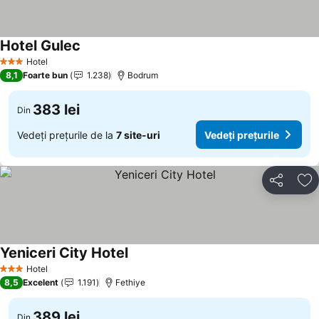
Hotel Gulec
Hotel
3 Stele
8,1
Foarte bun
1.238
Bodrum
383 lei
Din
Vedeți prețurile de la
7 site-uri
Vedeți prețurile
Distribuiți
Ad
Yeniceri City Hotel
Hotel
3 Stele
8,5
Excelent
1.191
Fethiye
389 lei
Din