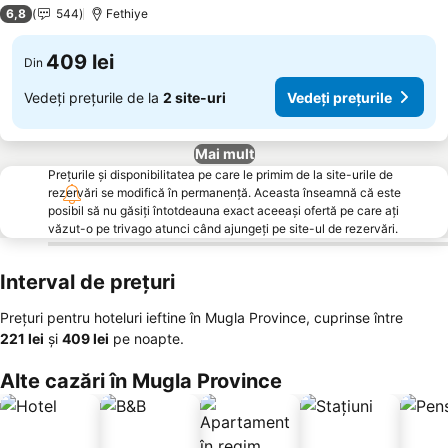
2 Stele
6,8
544
Fethiye
409 lei
Din
Vedeți prețurile de la
2 site-uri
Vedeți prețurile
Mai mult
Prețurile și disponibilitatea pe care le primim de la site-urile de
rezervări se modifică în permanență. Aceasta înseamnă că este
posibil să nu găsiți întotdeauna exact aceeași ofertă pe care ați
văzut-o pe trivago atunci când ajungeți pe site-ul de rezervări.
Interval de prețuri
Prețuri pentru hoteluri ieftine în Mugla Province, cuprinse între
‎221 lei
și
‎409 lei
pe noapte.
Alte cazări în Mugla Province