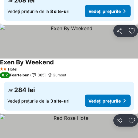
268 lei
Din
Vedeți prețurile de la
8 site-uri
Vedeți prețurile
Distribuiți
Ad
Exen By Weekend
Hotel
2 Stele
8,2
Foarte bun
385
Gümbet
284 lei
Din
Vedeți prețurile de la
3 site-uri
Vedeți prețurile
Distribuiți
Ad