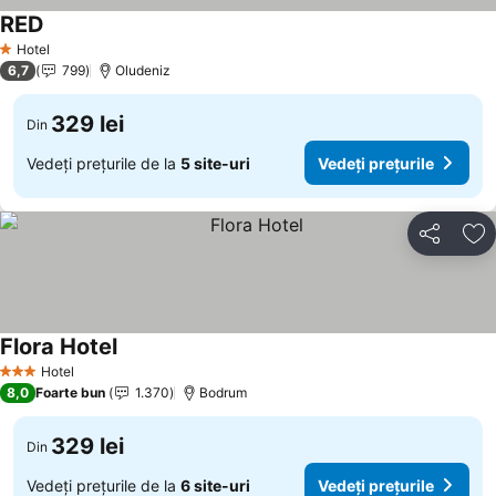
RED
Hotel
1 Stele
6,7
799
Oludeniz
329 lei
Din
Vedeți prețurile de la
5 site-uri
Vedeți prețurile
Distribuiți
Ad
Flora Hotel
Hotel
3 Stele
8,0
Foarte bun
1.370
Bodrum
329 lei
Din
Vedeți prețurile de la
6 site-uri
Vedeți prețurile