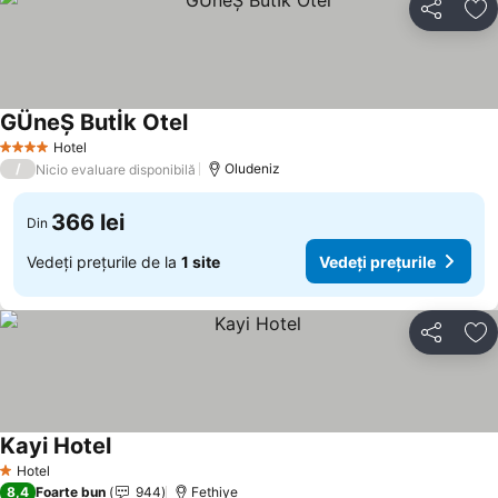
Distribuiți
Ad
GÜneŞ Butİk Otel
Hotel
4 Stele
/
Oludeniz
Nicio evaluare disponibilă
366 lei
Din
Vedeți prețurile de la
1 site
Vedeți prețurile
Distribuiți
Ad
Kayi Hotel
Hotel
1 Stele
8,4
Foarte bun
944
Fethiye