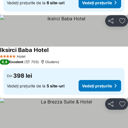
Vedeți prețurile de la
6 site-uri
Vedeți prețurile
Distribuiți
Ad
Iksirci Baba Hotel
Hotel
5 Stele
8,8
Excelent
705
Oludeniz
398 lei
Din
Vedeți prețurile de la
5 site-uri
Vedeți prețurile
Distribuiți
Ad