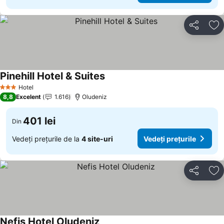
Distribuiți
Ad
Pinehill Hotel & Suites
Hotel
3 Stele
8,8
Excelent
1.616
Oludeniz
401 lei
Din
Vedeți prețurile de la
4 site-uri
Vedeți prețurile
Distribuiți
Ad
Nefis Hotel Oludeniz