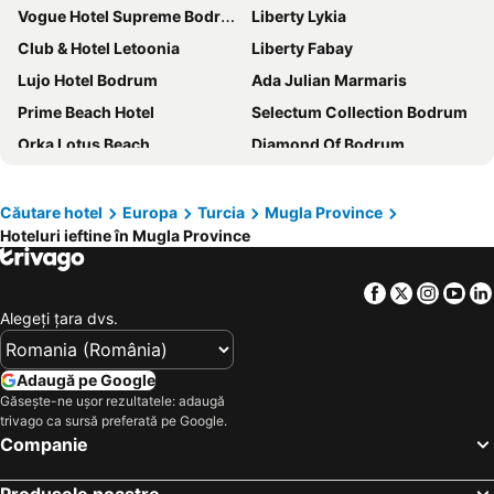
Vogue Hotel Supreme Bodrum
Liberty Lykia
Club & Hotel Letoonia
Liberty Fabay
Lujo Hotel Bodrum
Ada Julian Marmaris
Prime Beach Hotel
Selectum Collection Bodrum
Orka Lotus Beach
Diamond Of Bodrum
Green Nature Diamond
Lykia Botanika Beach & Fun Club
Turunc Resort Hotel
Kadikale Resort
Căutare hotel
Europa
Turcia
Mugla Province
Hoteluri ieftine în Mugla Province
Sunpoint Hotel Bodrum
Seaview Faralya Butik Hotel
Labranda Mares Marmaris
Sundia By Liberty Oludeniz
Facebook
Twitter
Insta
Yo
XO Cape Arnna
Nautical Hotel
Alegeţi ţara dvs.
Costa Bitezhan Hotel
Orka Sunlife Resort Hotel & Aquapark
Blue Bay Platinum
Ramada Resort by Wyndham Bodrum
Adaugă pe Google
Marmaris Bay Resort - Adults Only
Elegance Hotels International
Găsește-ne ușor rezultatele: adaugă
trivago ca sursă preferată pe Google.
Bitez Garden Life
Kefaluka Resort
Companie
Sundia By Liberty Suncity
La Quinta by Wyndham Bodrum
Produsele noastre