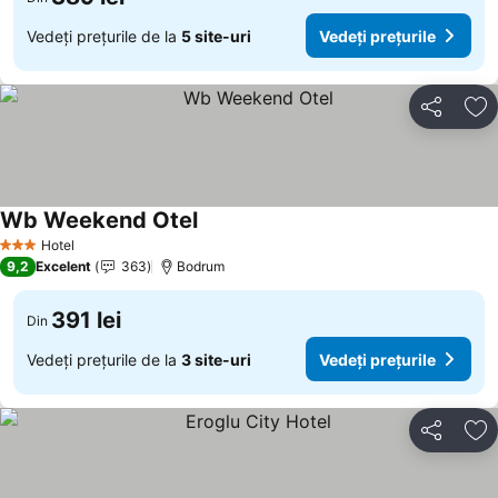
Vedeți prețurile de la
5 site-uri
Vedeți prețurile
Distribuiți
Ad
Wb Weekend Otel
Hotel
3 Stele
9,2
Excelent
363
Bodrum
391 lei
Din
Vedeți prețurile de la
3 site-uri
Vedeți prețurile
Distribuiți
Ad