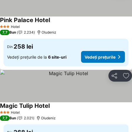
Pink Palace Hotel
Hotel
3 Stele
7,7
Bun
2.234
Oludeniz
258 lei
Din
Vedeți prețurile de la
6 site-uri
Vedeți prețurile
Distribuiți
Ad
Magic Tulip Hotel
Hotel
3 Stele
7,7
Bun
2.021
Oludeniz