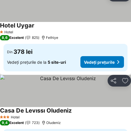
Hotel Uygar
Hotel
1 Stele
8,6
Excelent
825
Fethiye
378 lei
Din
Vedeți prețurile de la
5 site-uri
Vedeți prețurile
Distribuiți
Ad
Casa De Levıssı Oludeniz
Hotel
3 Stele
9,4
Excelent
723
Oludeniz