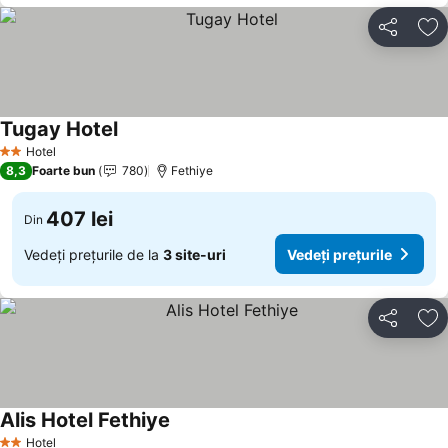
Distribuiți
Ad
Tugay Hotel
Hotel
2 Stele
8,3
Foarte bun
780
Fethiye
407 lei
Din
Vedeți prețurile de la
3 site-uri
Vedeți prețurile
Distribuiți
Ad
Alis Hotel Fethiye
Hotel