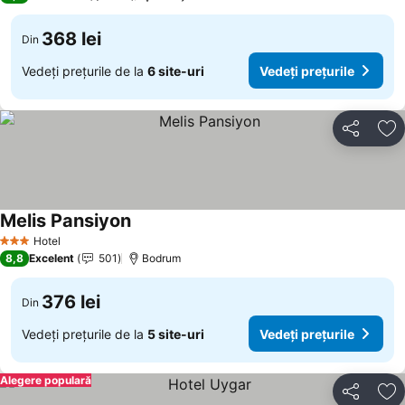
368 lei
Din
Vedeți prețurile de la
6 site-uri
Vedeți prețurile
Distribuiți
Ad
Melis Pansiyon
Hotel
3 Stele
8,8
Excelent
501
Bodrum
376 lei
Din
Vedeți prețurile de la
5 site-uri
Vedeți prețurile
Alegere populară
Distribuiți
Ad