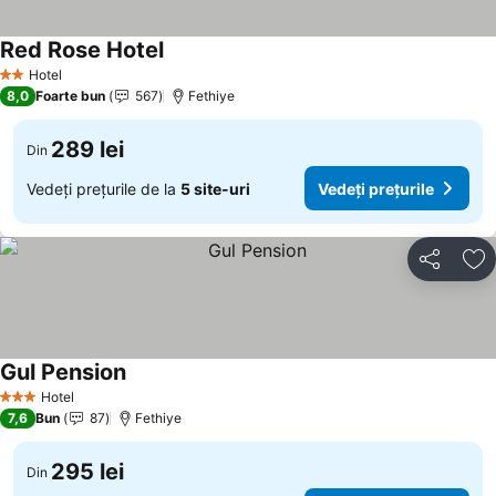
Red Rose Hotel
Hotel
2 Stele
8,0
Foarte bun
567
Fethiye
289 lei
Din
Vedeți prețurile de la
5 site-uri
Vedeți prețurile
Distribuiți
Ad
Gul Pension
Hotel
3 Stele
7,6
Bun
87
Fethiye
295 lei
Din