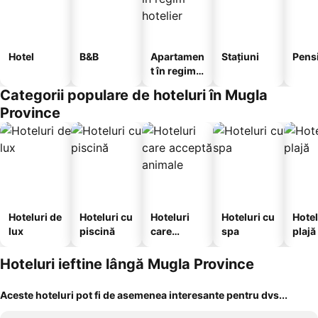
Hotel
B&B
Apartamen
Stațiuni
Pens
t în regim
hotelier
Categorii populare de hoteluri în Mugla
Province
Hoteluri de
Hoteluri cu
Hoteluri
Hoteluri cu
Hotel
lux
piscină
care
spa
plajă
acceptă
animale
Hoteluri ieftine lângă Mugla Province
Aceste hoteluri pot fi de asemenea interesante pentru dvs...