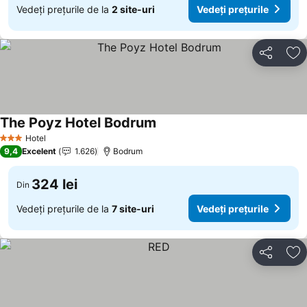
Vedeți prețurile de la
2 site-uri
Vedeți prețurile
Distribuiți
Ad
The Poyz Hotel Bodrum
Hotel
3 Stele
9,4
Excelent
1.626
Bodrum
324 lei
Din
Vedeți prețurile de la
7 site-uri
Vedeți prețurile
Distribuiți
Ad