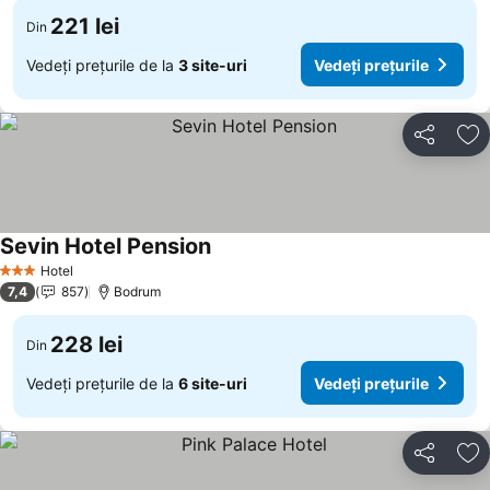
221 lei
Din
Vedeți prețurile de la
3 site-uri
Vedeți prețurile
Distribuiți
Ad
Sevin Hotel Pension
Hotel
3 Stele
7,4
857
Bodrum
228 lei
Din
Vedeți prețurile de la
6 site-uri
Vedeți prețurile
Distribuiți
Ad