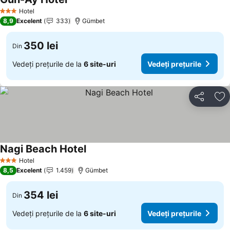
Hotel
3 Stele
8,9
Excelent
333
Gümbet
350 lei
Din
Vedeți prețurile de la
6 site-uri
Vedeți prețurile
Distribuiți
Ad
Nagi Beach Hotel
Hotel
3 Stele
8,5
Excelent
1.459
Gümbet
354 lei
Din
Vedeți prețurile de la
6 site-uri
Vedeți prețurile