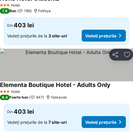
Hotel
3 Stele
7,8
Bun
786
Fethiye
403 lei
Din
Vedeți prețurile de la
3 site-uri
Vedeți prețurile
Distribuiți
Ad
Elementa Boutique Hotel - Adults Only
Hotel
3 Stele
8,4
Foarte bun
847
Yalıkavak
403 lei
Din
Vedeți prețurile de la
7 site-uri
Vedeți prețurile