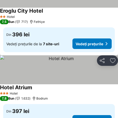
Eroglu City Hotel
Hotel
2 Stele
7,5
Bun
717
Fethiye
396 lei
Din
Vedeți prețurile de la
7 site-uri
Vedeți prețurile
Distribuiți
Ad
Hotel Atrium
Hotel
3 Stele
7,8
Bun
1.632
Bodrum
397 lei
Din