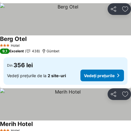
Distribuiți
Ad
Berg Otel
Hotel
3 Stele
9,1
Excelent
438
Gümbet
356 lei
Din
Vedeți prețurile de la
2 site-uri
Vedeți prețurile
Distribuiți
Ad
Merih Hotel
Hotel