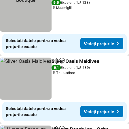
3 Stele
9,5
Excelent
133
Maamigili
Selectați datele pentru a vedea
Vedeți prețurile
prețurile exacte
Silver Oasis Maldives
Distribuiți
Adăugaţi la favorite
Vedeț
9,1
Excelent
539
Thulusdhoo
Selectați datele pentru a vedea
Vedeți prețurile
prețurile exacte