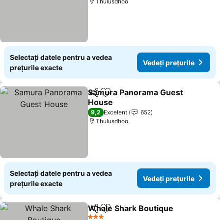
Thulusdhoo
Selectați datele pentru a vedea
Vedeți prețurile
prețurile exacte
Samura Panorama Guest
Distribuiți
Adăugaţi la favorite
House
Vedeți prețurile
9,2
Excelent
652
Thulusdhoo
Selectați datele pentru a vedea
Vedeți prețurile
prețurile exacte
Whale Shark Boutique
Distribuiți
Adăugaţi la favorite
Vede