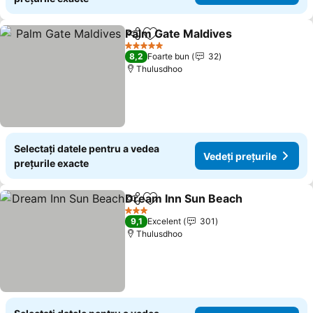
Palm Gate Maldives
Distribuiți
Adăugaţi la favorite
Vedeți 
5 Stele
8,2
Foarte bun
32
Thulusdhoo
Selectați datele pentru a vedea
Vedeți prețurile
prețurile exacte
Dream Inn Sun Beach
Distribuiți
Adăugaţi la favorite
Vedeț
3 Stele
9,1
Excelent
301
Thulusdhoo