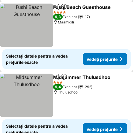
Fushi Beach Guesthouse
Distribuiți
Adăugaţi la favorite
V
4 Stele
9,3
Excelent
17
Maamigili
Selectați datele pentru a vedea
Vedeți prețurile
prețurile exacte
Midsummer Thulusdhoo
Distribuiți
Adăugaţi la favorite
V
3 Stele
9,4
Excelent
292
Thulusdhoo
Selectați datele pentru a vedea
Vedeți prețurile
prețurile exacte