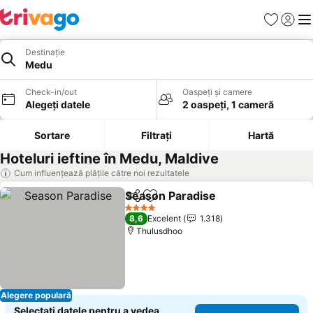
Favorite
Conect
Men
Destinație
Medu
Check-in/out
Oaspeți și camere
Alegeți datele
2 oaspeți, 1 cameră
Sortare
Filtrați
Hartă
Hoteluri ieftine în Medu, Maldive
Cum influențează plățile către noi rezultatele
Season Paradise
Distribuiți
Adăugaţi la favorite
Vedeți pre
4 Stele
8,6
Excelent
1.318
Thulusdhoo
Alegere populară
Selectați datele pentru a vedea