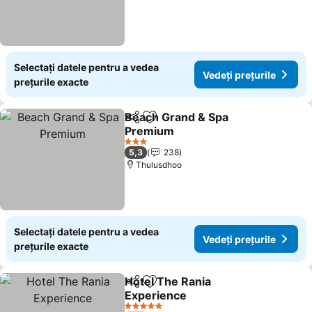
Selectați datele pentru a vedea
Vedeți prețurile
prețurile exacte
Beach Grand & Spa
Distribuiți
Adăugaţi la favorite
Premium
Vedeți prețurile
3 Stele
5,3
238
Thulusdhoo
Selectați datele pentru a vedea
Vedeți prețurile
prețurile exacte
Hotel The Rania
Distribuiți
Adăugaţi la favorite
Experience
Vedeți prețurile
5 Stele