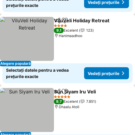
Vedeți prețurile
prețurile exacte
ViluVeli Holiday Retreat
Distribuiți
Adăugaţi la favorite
Ved
4 Stele
9,1
Excelent
123
Hanimaadhoo
Alegere populară
Selectați datele pentru a vedea
Vedeți prețurile
prețurile exacte
Sun Siyam Iru Veli
Distribuiți
Adăugaţi la favorite
Vedeți pr
5 Stele
9,7
Excelent
7.851
Dhaalu Atoll
Alegere populară