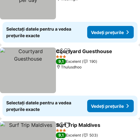
Selectați datele pentru a vedea
Vedeți prețurile
prețurile exacte
Courtyard Guesthouse
Distribuiți
Adăugaţi la favorite
Ved
3 Stele
9,1
Excelent
190
Thulusdhoo
Selectați datele pentru a vedea
Vedeți prețurile
prețurile exacte
Surf Trip Maldives
Distribuiți
Adăugaţi la favorite
Vedeți p
3 Stele
9,1
Excelent
503