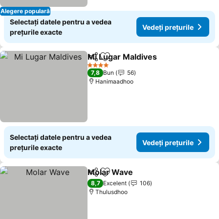
Alegere populară
Selectați datele pentru a vedea
Vedeți prețurile
prețurile exacte
Mi Lugar Maldives
Distribuiți
Adăugaţi la favorite
Vedeți p
4 Stele
7,8
Bun
56
Hanimaadhoo
Selectați datele pentru a vedea
Vedeți prețurile
prețurile exacte
Molar Wave
Distribuiți
Adăugaţi la favorite
Vedeți prețuril
8,7
Excelent
106
Thulusdhoo