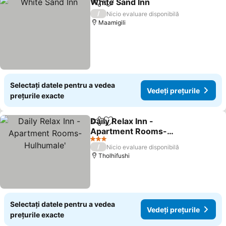
White Sand Inn
Distribuiți
Adăugaţi la favorite
Vedeți prețu
/
Nicio evaluare disponibilă
Maamigili
Selectați datele pentru a vedea
Vedeți prețurile
prețurile exacte
Daily Relax Inn -
Distribuiți
Adăugaţi la favorite
Apartment Rooms-
Hulhumale'
Vedeți prețurile
3 Stele
/
Nicio evaluare disponibilă
Tholhifushi
Selectați datele pentru a vedea
Vedeți prețurile
prețurile exacte