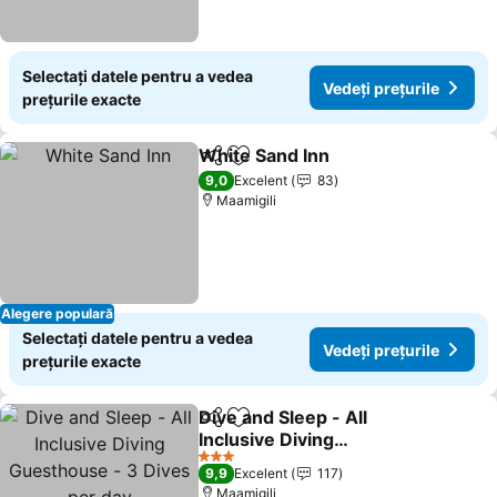
Selectați datele pentru a vedea
Vedeți prețurile
prețurile exacte
White Sand Inn
Distribuiți
Adăugaţi la favorite
Vedeți prețu
9,0
Excelent
83
Maamigili
Alegere populară
Selectați datele pentru a vedea
Vedeți prețurile
prețurile exacte
Dive and Sleep - All
Distribuiți
Adăugaţi la favorite
Inclusive Diving
Guesthouse - 3 Dives per
Vedeți prețurile
3 Stele
9,9
Excelent
117
day
Maamigili