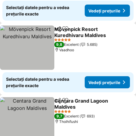
Selectați datele pentru a vedea
Vedeți prețurile
prețurile exacte
Mövenpick Resort
Distribuiți
Adăugaţi la favorite
Kuredhivaru Maldives
Vedeți prețurile
5 Stele
9,8
Excelent
5.685
Vaadhoo
Selectați datele pentru a vedea
Vedeți prețurile
prețurile exacte
Centara Grand Lagoon
Distribuiți
Adăugaţi la favorite
Maldives
Vedeți prețurile
5 Stele
9,7
Excelent
693
Tholhifushi