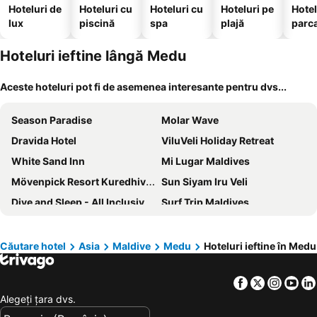
Hoteluri de
Hoteluri cu
Hoteluri cu
Hoteluri pe
Hotel
lux
piscină
spa
plajă
parc
Hoteluri ieftine lângă Medu
Aceste hoteluri pot fi de asemenea interesante pentru dvs...
Season Paradise
Molar Wave
Dravida Hotel
ViluVeli Holiday Retreat
White Sand Inn
Mi Lugar Maldives
Mövenpick Resort Kuredhivaru Maldives
Sun Siyam Iru Veli
Dive and Sleep - All Inclusive Diving Guesthouse - 3 Dives per day
Surf Trip Maldives
Keyla Inn
Banyan Tree Vabbinfaru
Courtyard Guesthouse
Silver Oasis Maldives
Căutare hotel
Asia
Maldive
Medu
Hoteluri ieftine în Medu
Himeyn Beach Inn - Ocho Homes By Eight Continents
Midsummer Thulusdhoo
Facebook
Twitter
Insta
Yo
Palm Gate Maldives
Canopus Retreat Thulusdhoo
Alegeţi ţara dvs.
The Hive Beach Hotel
Hotel The Rania Experience