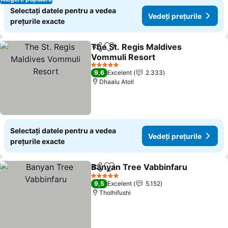
Selectați datele pentru a vedea
Vedeți prețurile
prețurile exacte
The St. Regis Maldives
Distribuiți
Adăugaţi la favorite
Vommuli Resort
Vedeți prețurile
5 Stele
9,6
Excelent
2.333
Dhaalu Atoll
Selectați datele pentru a vedea
Vedeți prețurile
prețurile exacte
Banyan Tree Vabbinfaru
Distribuiți
Adăugaţi la favorite
Ve
5 Stele
9,5
Excelent
5.152
Tholhifushi