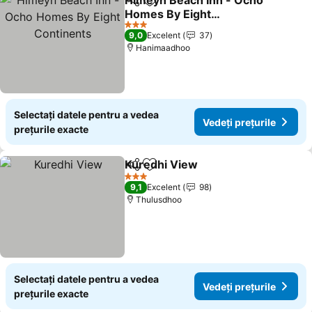
Himeyn Beach Inn - Ocho
Distribuiți
Adăugaţi la favorite
Homes By Eight
Continents
Vedeți prețurile
3 Stele
9,0
Excelent
37
Hanimaadhoo
Selectați datele pentru a vedea
Vedeți prețurile
prețurile exacte
Kuredhi View
Distribuiți
Adăugaţi la favorite
Vedeți prețur
3 Stele
9,1
Excelent
98
Thulusdhoo
Selectați datele pentru a vedea
Vedeți prețurile
prețurile exacte