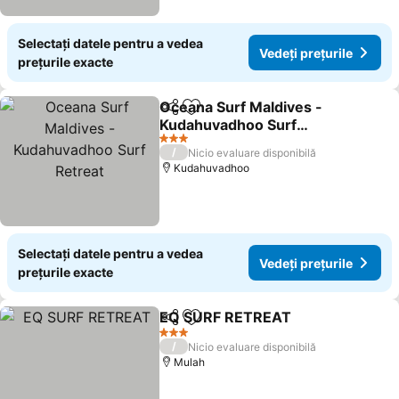
Selectați datele pentru a vedea
Vedeți prețurile
prețurile exacte
Oceana Surf Maldives -
Distribuiți
Adăugaţi la favorite
Kudahuvadhoo Surf
Retreat
Vedeți prețurile
3 Stele
/
Nicio evaluare disponibilă
Kudahuvadhoo
Selectați datele pentru a vedea
Vedeți prețurile
prețurile exacte
EQ SURF RETREAT
Distribuiți
Adăugaţi la favorite
Vedeți 
3 Stele
/
Nicio evaluare disponibilă
Mulah