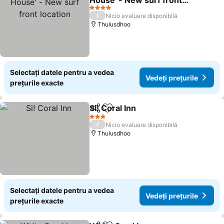
House' - New surf front
location
Vedeți prețurile
4 Stele
/
Nicio evaluare disponibilă
Thulusdhoo
Selectați datele pentru a vedea
Vedeți prețurile
prețurile exacte
Si! Coral Inn
Distribuiți
Adăugaţi la favorite
Vedeți prețuril
3 Stele
/
Nicio evaluare disponibilă
Thulusdhoo
Selectați datele pentru a vedea
Vedeți prețurile
prețurile exacte