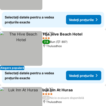
Selectați datele pentru a vedea
Vedeți prețurile
prețurile exacte
The Hive Beach Hotel
Distribuiți
Adăugaţi la favorite
Vedeț
3 Stele
7,5
Bun
897
Thulusdhoo
Alegere populară
Selectați datele pentru a vedea
Vedeți prețurile
prețurile exacte
Luk Inn At Huraa
Distribuiți
Adăugaţi la favorite
Vedeți pre
4 Stele
/
Nicio evaluare disponibilă
Thulusdhoo