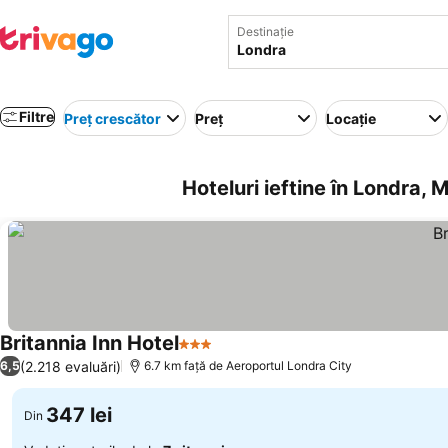
Destinație
Filtre
Preț crescător
Preț
Locație
Hoteluri ieftine în Londra, 
Britannia Inn Hotel
3 Stele
(2.218 evaluări)
6,5
6.7 km faţă de Aeroportul Londra City
347 lei
Din