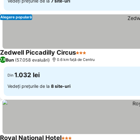
Vedeți prețurile de la
7 site-uri
Alegere populară
Zedwell Piccadilly Circus
3 Stele
Bun
(57.058 evaluări)
7,8
0.6 km faţă de Centru
1.032 lei
Din
Vedeți prețurile de la
8 site-uri
Royal National Hotel