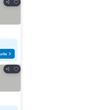
Adăugaţi la favorite
Distribuiți
urile
Adăugaţi la favorite
Distribuiți