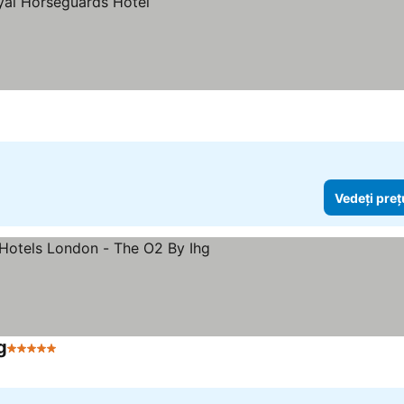
Vedeți preț
g
5 Stele