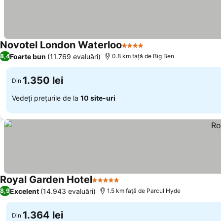
Novotel London Waterloo
4 Stele
Foarte bun
(11.769 evaluări)
8,4
0.8 km faţă de Big Ben
1.350 lei
Din
Vedeți prețurile de la
10 site-uri
Royal Garden Hotel
5 Stele
Excelent
(14.943 evaluări)
8,9
1.5 km faţă de Parcul Hyde
1.364 lei
Din