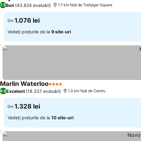
3 Stele
Bun
(43.824 evaluări)
7,5
1.7 km faţă de Trafalgar Square
1.076 lei
Din
Vedeți prețurile de la
9 site-uri
Marlin Waterloo
4 Stele
Excelent
(18.337 evaluări)
8,6
1.3 km faţă de Centru
1.328 lei
Din
Vedeți prețurile de la
10 site-uri