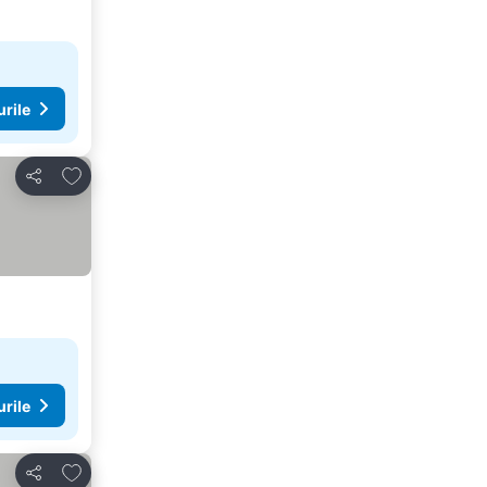
urile
Adăugaţi la favorite
Distribuiți
urile
Adăugaţi la favorite
Distribuiți