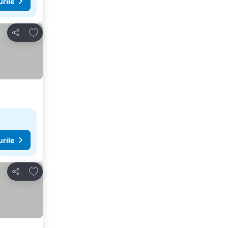
urile
Adăugaţi la favorite
Distribuiți
urile
Adăugaţi la favorite
Distribuiți