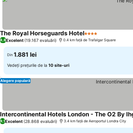
The Royal Horseguards Hotel
4 Stele
Excelent
(19.167 evaluări)
8,8
0.4 km faţă de Trafalgar Square
1.881 lei
Din
Vedeți prețurile de la
10 site-uri
Alegere populară
Intercontinental Hotels London - The O2 By Ih
Excelent
(28.868 evaluări)
9,1
3.4 km faţă de Aeroportul Londra City