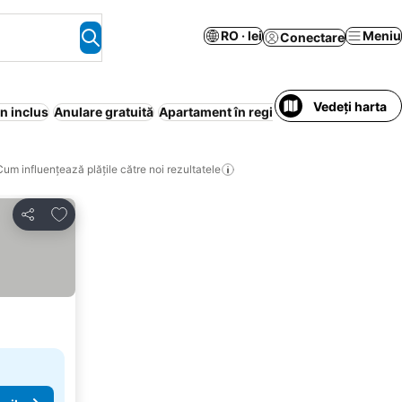
RO · lei
Meniu
Conectare
Vedeți harta
n inclus
Anulare gratuită
Apartament în regim hotelier
Aer condi
Cum influențează plățile către noi rezultatele
Adăugaţi la favorite
Distribuiți