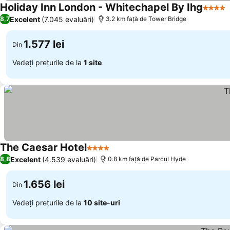
Holiday Inn London - Whitechapel By Ihg
4 Stele
Excelent
(7.045 evaluări)
8,7
3.2 km faţă de Tower Bridge
1.577 lei
Din
Vedeți prețurile de la
1 site
The Caesar Hotel
4 Stele
Excelent
(4.539 evaluări)
8,8
0.8 km faţă de Parcul Hyde
1.656 lei
Din
Vedeți prețurile de la
10 site-uri