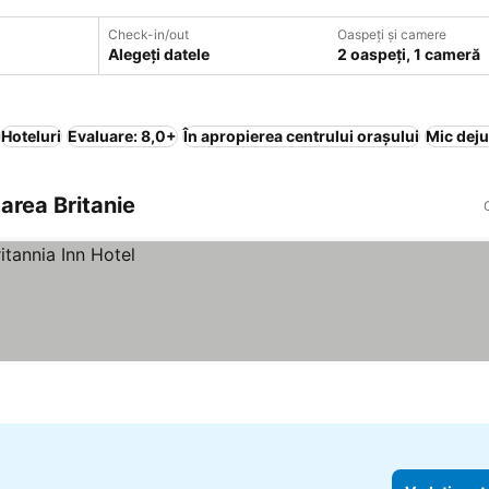
Check-in/out
Oaspeți și camere
Alegeți datele
2 oaspeți, 1 cameră
Hoteluri
Evaluare: 8,0+
În apropierea centrului orașului
Mic deju
Marea Britanie