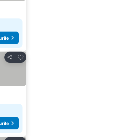
urile
Adăugaţi la favorite
Distribuiți
urile