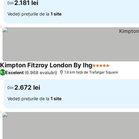
2.181 lei
Din
Vedeți prețurile de la
1 site
Kimpton Fitzroy London By Ihg
5 Stele
Excelent
(6.968 evaluări)
9,1
1.6 km faţă de Trafalgar Square
2.672 lei
Din
Vedeți prețurile de la
1 site