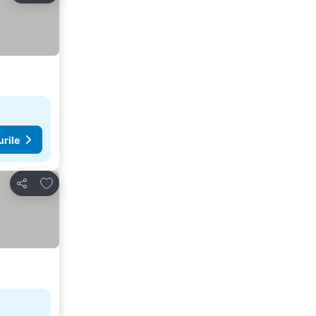
urile
Adăugaţi la favorite
Distribuiți