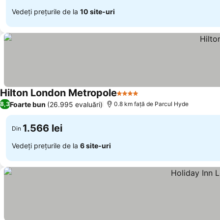
Vedeți prețurile de la
10 site-uri
Hilton London Metropole
4 Stele
Foarte bun
(26.995 evaluări)
8,3
0.8 km faţă de Parcul Hyde
1.566 lei
Din
Vedeți prețurile de la
6 site-uri