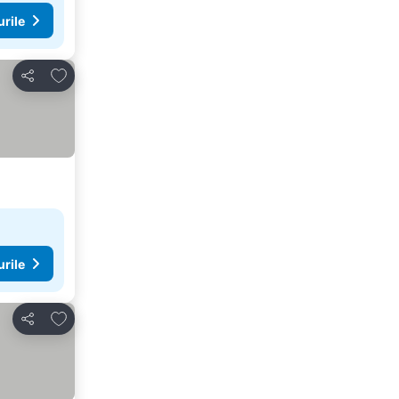
urile
Adăugaţi la favorite
Distribuiți
urile
Adăugaţi la favorite
Distribuiți