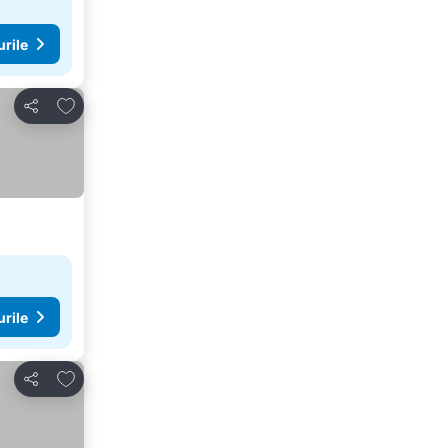
urile
Adăugaţi la favorite
Distribuiți
urile
Adăugaţi la favorite
Distribuiți