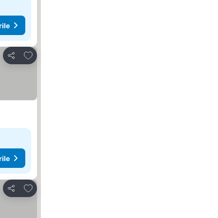
rile
Adăugaţi la favorite
Distribuiți
rile
Adăugaţi la favorite
Distribuiți