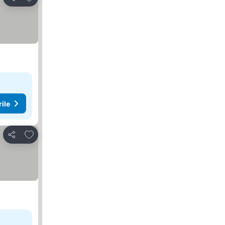
Distribuiți
rile
Adăugaţi la favorite
Distribuiți