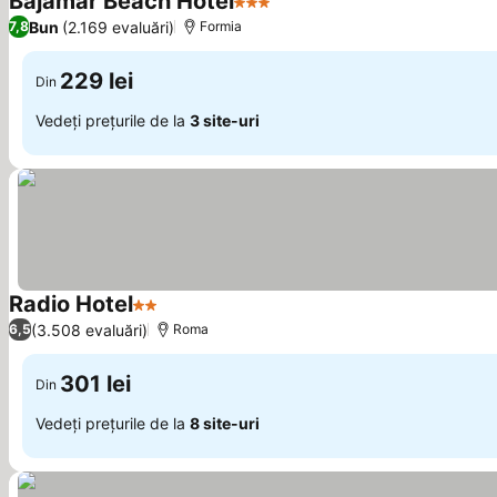
Bajamar Beach Hotel
3 Stele
Bun
(2.169 evaluări)
7,8
Formia
229 lei
Din
Vedeți prețurile de la
3 site-uri
Radio Hotel
2 Stele
(3.508 evaluări)
6,5
Roma
301 lei
Din
Vedeți prețurile de la
8 site-uri