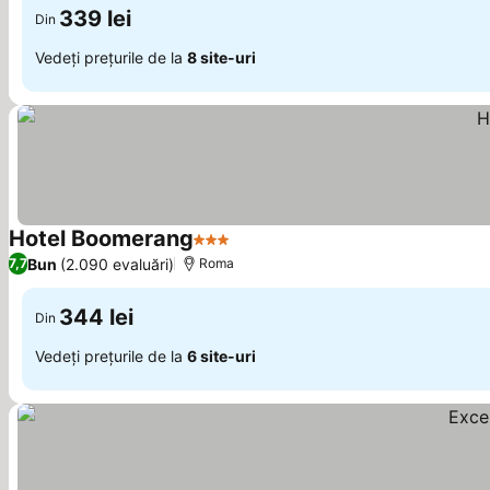
339 lei
Din
Vedeți prețurile de la
8 site-uri
Hotel Boomerang
3 Stele
Bun
(2.090 evaluări)
7,7
Roma
344 lei
Din
Vedeți prețurile de la
6 site-uri