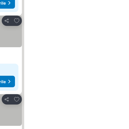
rile
Adăugaţi la favorite
Distribuiți
rile
Adăugaţi la favorite
Distribuiți