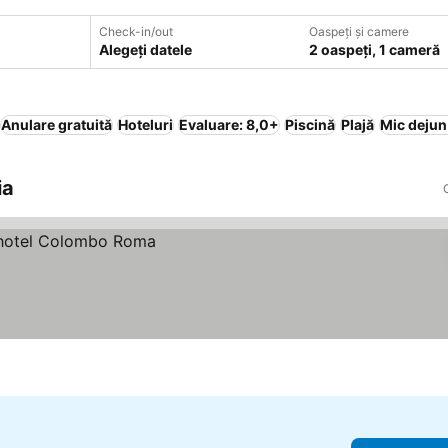
Check-in/out
Oaspeți și camere
Alegeți datele
2 oaspeți, 1 cameră
Anulare gratuită
Hoteluri
Evaluare: 8,0+
Piscină
Plajă
Mic dejun
ia