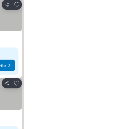
Adăugaţi la favorite
Distribuiți
rile
Adăugaţi la favorite
Distribuiți