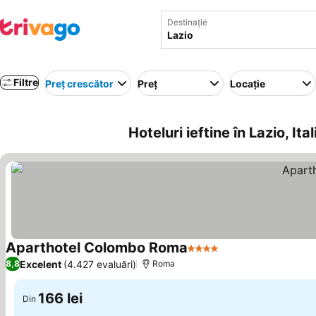
Destinație
Filtre
Preț crescător
Preț
Locație
Hoteluri ieftine în Lazio, Ital
Aparthotel Colombo Roma
4 Stele
Excelent
(4.427 evaluări)
8,8
Roma
166 lei
Din