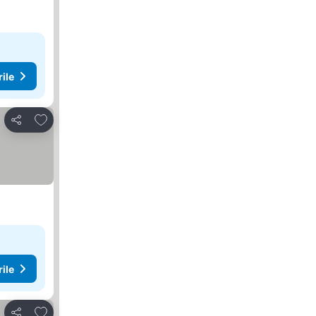
rile
Adăugaţi la favorite
Distribuiți
rile
Adăugaţi la favorite