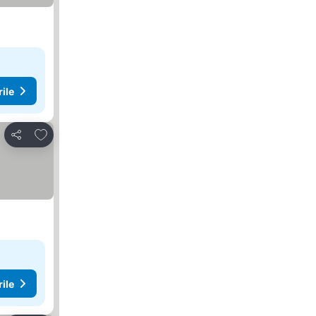
rile
Adăugaţi la favorite
Distribuiți
rile