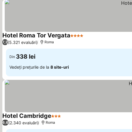
Hotel Roma Tor Vergata
4 Stele
(5.321 evaluări)
7,2
Roma
338 lei
Din
Vedeți prețurile de la
8 site-uri
Hotel Cambridge
3 Stele
(2.340 evaluări)
6,6
Roma