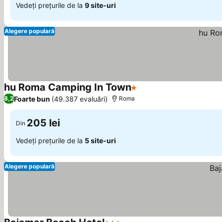
Vedeți prețurile de la
9 site-uri
Alegere populară
hu Roma Camping In Town
1 Stele
Foarte bun
(49.387 evaluări)
8,2
Roma
205 lei
Din
Vedeți prețurile de la
5 site-uri
Alegere populară