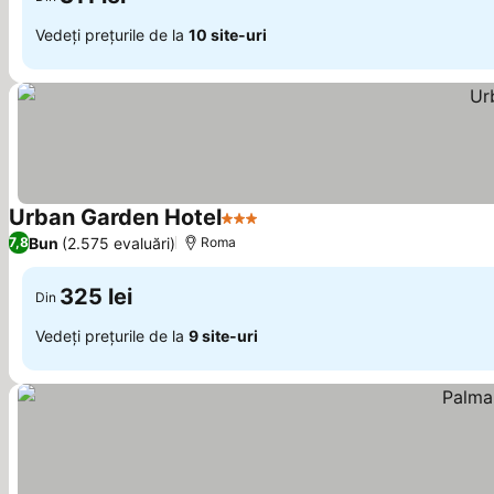
Vedeți prețurile de la
10 site-uri
Urban Garden Hotel
3 Stele
Bun
(2.575 evaluări)
7,8
Roma
325 lei
Din
Vedeți prețurile de la
9 site-uri