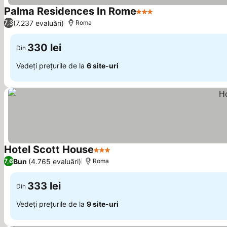
Palma Residences In Rome
3 Stele
(7.237 evaluări)
7,3
Roma
330 lei
Din
Vedeți prețurile de la
6 site-uri
Hotel Scott House
3 Stele
Bun
(4.765 evaluări)
7,6
Roma
333 lei
Din
Vedeți prețurile de la
9 site-uri