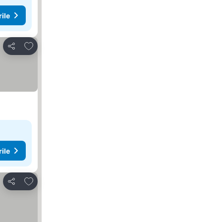
rile
Adăugaţi la favorite
Distribuiți
rile
Adăugaţi la favorite
Distribuiți