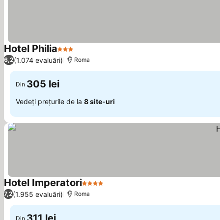
Hotel Philia
3 Stele
(1.074 evaluări)
6,2
Roma
305 lei
Din
Vedeți prețurile de la
8 site-uri
Hotel Imperatori
4 Stele
(1.955 evaluări)
7,2
Roma
311 lei
Din