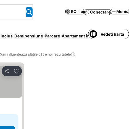
RO · lei
Meniu
Conectare
Vedeți harta
 inclus
Demipensiune
Parcare
Apartament în regim hotelier
Anim
Cum influențează plățile către noi rezultatele
Adăugaţi la favorite
Distribuiți