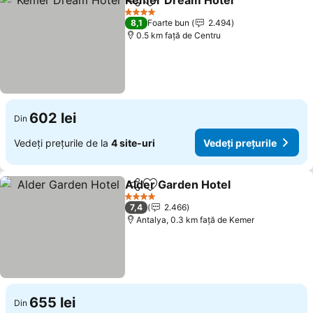
Kemer Dream Hotel
Distribuiți
Adăugaţi la favorite
Vedeți 
4 Stele
8,1
Foarte bun
2.494
0.5 km faţă de Centru
602 lei
Din
Vedeți prețurile de la
4 site-uri
Vedeți prețurile
Alder Garden Hotel
Distribuiți
Adăugaţi la favorite
Vedeți 
4 Stele
7,4
2.466
Antalya, 0.3 km faţă de Kemer
655 lei
Din