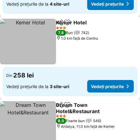
Vedeți prețurile de la
4 site-uri
Vedeți prețurile
Kemer Hotel
Distribuiți
Adăugaţi la favorite
Vedeți prețuri
3 Stele
7,8
Bun
742
1.0 km faţă de Centru
258 lei
Din
Vedeți prețurile de la
3 site-uri
Vedeți prețurile
Dream Town
Distribuiți
Adăugaţi la favorite
Hotel&Restaurant
Vedeți prețurile
3 Stele
8,0
Foarte bun
546
Antalya, 11.0 km faţă de Kemer