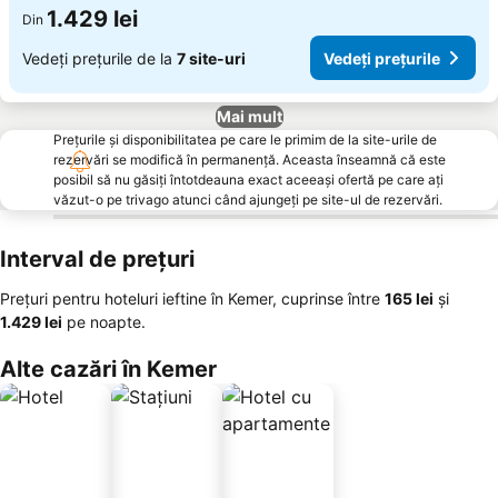
1.429 lei
Din
Vedeți prețurile de la
7 site-uri
Vedeți prețurile
Mai mult
Prețurile și disponibilitatea pe care le primim de la site-urile de
rezervări se modifică în permanență. Aceasta înseamnă că este
posibil să nu găsiți întotdeauna exact aceeași ofertă pe care ați
văzut-o pe trivago atunci când ajungeți pe site-ul de rezervări.
Interval de prețuri
Prețuri pentru hoteluri ieftine în Kemer, cuprinse între
‎165 lei
și
‎1.429 lei
pe noapte.
Alte cazări în Kemer