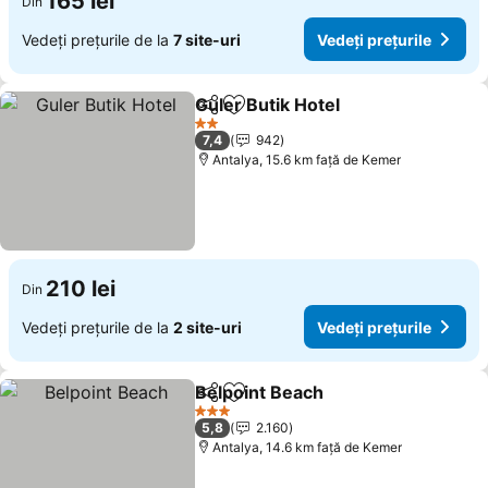
165 lei
Din
Vedeți prețurile de la
7 site-uri
Vedeți prețurile
Guler Butik Hotel
Distribuiți
Adăugaţi la favorite
Vedeți pre
2 Stele
7,4
942
Antalya, 15.6 km faţă de Kemer
210 lei
Din
Vedeți prețurile de la
2 site-uri
Vedeți prețurile
Belpoint Beach
Distribuiți
Adăugaţi la favorite
Vedeți prețu
3 Stele
5,8
2.160
Antalya, 14.6 km faţă de Kemer