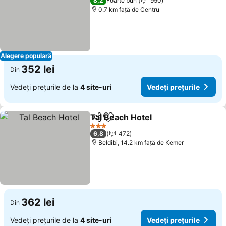
8,2
Foarte bun
950
0.7 km faţă de Centru
Alegere populară
352 lei
Din
Vedeți prețurile de la
4 site-uri
Vedeți prețurile
Tal Beach Hotel
Distribuiți
Adăugaţi la favorite
Vedeți preț
3 Stele
6,8
472
Beldibi, 14.2 km faţă de Kemer
362 lei
Din
Vedeți prețurile de la
4 site-uri
Vedeți prețurile