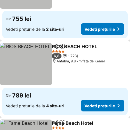
755 lei
Din
Vedeți prețurile de la
2 site-uri
Vedeți prețurile
RİOS BEACH HOTEL
Distribuiți
Adăugaţi la favorite
Vedeți
4 Stele
6,8
1.723
Antalya, 9.8 km faţă de Kemer
789 lei
Din
Vedeți prețurile de la
4 site-uri
Vedeți prețurile
Fame Beach Hotel
Distribuiți
Adăugaţi la favorite
Vedeți p