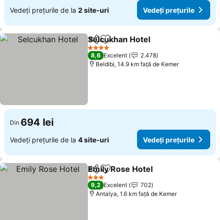
Vedeți prețurile de la
2 site-uri
Vedeți prețurile
Selcukhan Hotel
Distribuiți
Adăugaţi la favorite
Vedeți pre
4 Stele
8,6
Excelent
2.478
Beldibi, 14.9 km faţă de Kemer
694 lei
Din
Vedeți prețurile de la
4 site-uri
Vedeți prețurile
Emily Rose Hotel
Distribuiți
Adăugaţi la favorite
Vedeți pre
3 Stele
9,2
Excelent
702
Antalya, 1.6 km faţă de Kemer