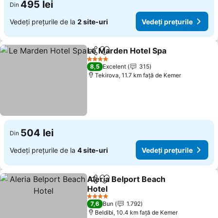
495 lei
Din
Vedeți prețurile de la
2 site-uri
Vedeți prețurile
Le Marden Hotel Spa
Distribuiți
Adăugaţi la favorite
Vedeț
4 Stele
8,5
Excelent
315
Tekirova, 11.7 km faţă de Kemer
504 lei
Din
Vedeți prețurile de la
4 site-uri
Vedeți prețurile
Aleria Belport Beach
Distribuiți
Adăugaţi la favorite
Hotel
Vedeți prețurile
4 Stele
7,6
Bun
1.792
Beldibi, 10.4 km faţă de Kemer