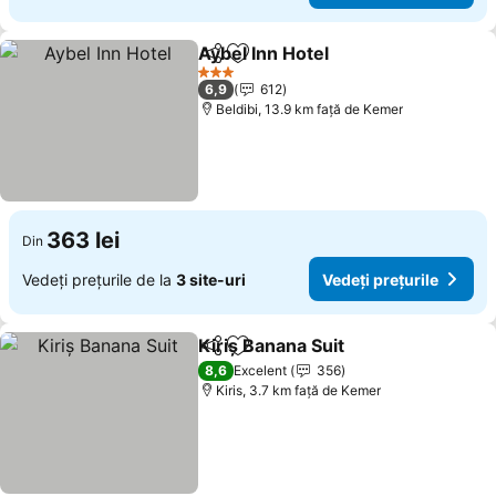
Aybel Inn Hotel
Distribuiți
Adăugaţi la favorite
Vedeți prețu
3 Stele
6,9
612
Beldibi, 13.9 km faţă de Kemer
363 lei
Din
Vedeți prețurile de la
3 site-uri
Vedeți prețurile
Kiriş Banana Suit
Distribuiți
Adăugaţi la favorite
Vedeți pre
8,6
Excelent
356
Kiris, 3.7 km faţă de Kemer