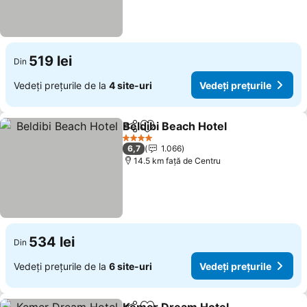
519 lei
Din
Vedeți prețurile de la
4 site-uri
Vedeți prețurile
Beldibi Beach Hotel
Distribuiți
Adăugaţi la favorite
Vedeți 
4 Stele
6,7
1.066
14.5 km faţă de Centru
534 lei
Din
Vedeți prețurile de la
6 site-uri
Vedeți prețurile