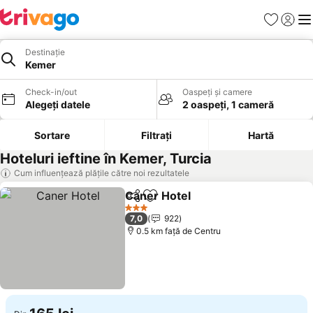
Favorite
Conect
Men
Destinație
Kemer
Check-in/out
Oaspeți și camere
Alegeți datele
2 oaspeți, 1 cameră
Sortare
Filtrați
Hartă
Hoteluri ieftine în Kemer, Turcia
Cum influențează plățile către noi rezultatele
Caner Hotel
Distribuiți
Adăugaţi la favorite
Vedeți prețuril
3 Stele
7,0
922
0.5 km faţă de Centru