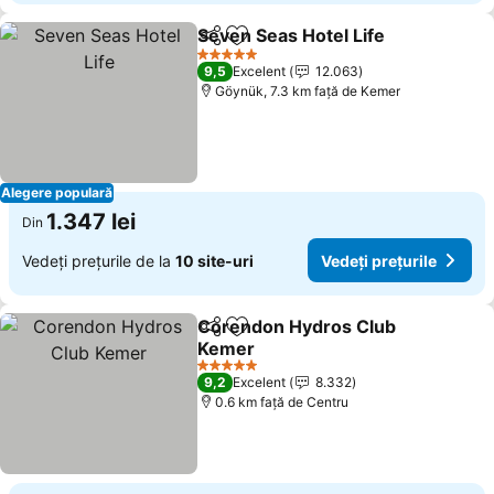
Seven Seas Hotel Life
Distribuiți
Adăugaţi la favorite
Vede
5 Stele
9,5
Excelent
12.063
Göynük, 7.3 km faţă de Kemer
Alegere populară
1.347 lei
Din
Vedeți prețurile de la
10 site-uri
Vedeți prețurile
Corendon Hydros Club
Distribuiți
Adăugaţi la favorite
Kemer
Vedeți prețurile
5 Stele
9,2
Excelent
8.332
0.6 km faţă de Centru