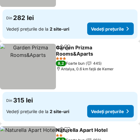
282 lei
Din
Vedeți prețurile de la
2 site-uri
Vedeți prețurile
Garden Prizma
Distribuiți
Adăugaţi la favorite
Rooms&Aparts
Vedeți prețurile
3 Stele
8,2
Foarte bun
445
Antalya, 0.6 km faţă de Kemer
315 lei
Din
Vedeți prețurile de la
2 site-uri
Vedeți prețurile
Naturella Apart Hotel
Distribuiți
Adăugaţi la favorite
Vedeț
2 Stele