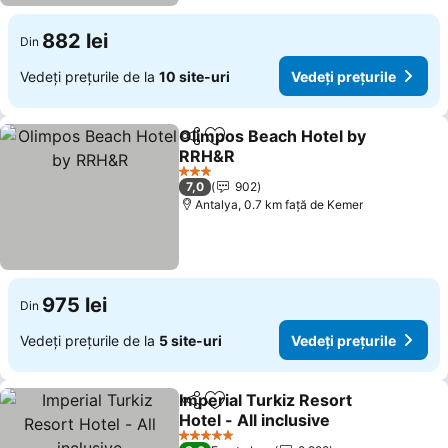
882 lei
Din
Vedeți prețurile de la
10 site-uri
Vedeți prețurile
Olimpos Beach Hotel by
Distribuiți
Adăugaţi la favorite
RRH&R
Vedeți prețurile
3 Stele
7,0
902
Antalya, 0.7 km faţă de Kemer
975 lei
Din
Vedeți prețurile de la
5 site-uri
Vedeți prețurile
Imperial Turkiz Resort
Distribuiți
Adăugaţi la favorite
Hotel - All inclusive
Vedeți prețurile
5 Stele