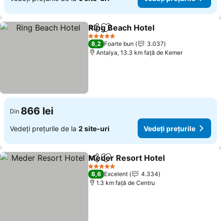
Ring Beach Hotel
Distribuiți
Adăugaţi la favorite
Vedeți pr
5 Stele
8,2
Foarte bun
3.037
Antalya, 13.3 km faţă de Kemer
866 lei
Din
Vedeți prețurile de la
2 site-uri
Vedeți prețurile
Meder Resort Hotel
Distribuiți
Adăugaţi la favorite
Vedeți 
5 Stele
8,6
Excelent
4.334
1.3 km faţă de Centru