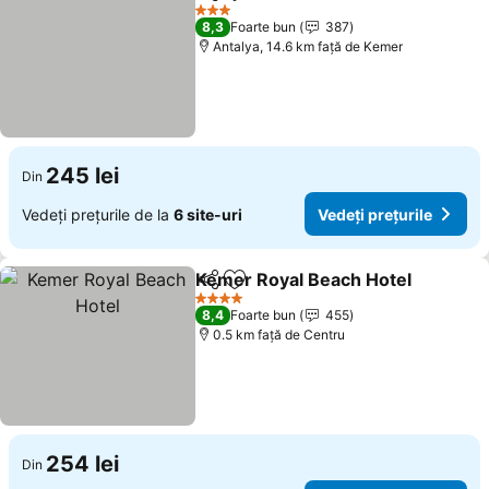
Distribuiți
Adăugaţi la favorite
Vedeți prețuri
3 Stele
8,3
Foarte bun
387
Antalya, 14.6 km faţă de Kemer
245 lei
Din
Vedeți prețurile de la
6 site-uri
Vedeți prețurile
Kemer Royal Beach Hotel
Distribuiți
Adăugaţi la favorite
V
4 Stele
8,4
Foarte bun
455
0.5 km faţă de Centru
254 lei
Din