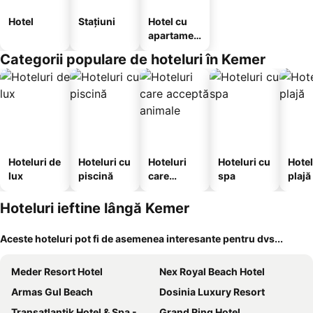
Hotel
Stațiuni
Hotel cu
apartamen
te
Categorii populare de hoteluri în Kemer
Hoteluri de
Hoteluri cu
Hoteluri
Hoteluri cu
Hotel
lux
piscină
care
spa
plajă
acceptă
animale
Hoteluri ieftine lângă Kemer
Aceste hoteluri pot fi de asemenea interesante pentru dvs...
Meder Resort Hotel
Nex Royal Beach Hotel
Armas Gul Beach
Dosinia Luxury Resort
Transatlantik Hotel & Spa - Ultra All Inclusive
Grand Ring Hotel