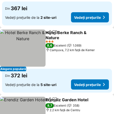
367 lei
Din
Vedeți prețurile de la
2 site-uri
Vedeți prețurile
Hotel Berke Ranch &
Distribuiți
Adăugaţi la favorite
Nature
Vedeți prețurile
3 Stele
8,6
Excelent
1.069
Camyuva, 7.2 km faţă de Kemer
Alegere populară
372 lei
Din
Vedeți prețurile de la
5 site-uri
Vedeți prețurile
Erendiz Garden Hotel
Distribuiți
Adăugaţi la favorite
Vedeț
8,7
Excelent
358
2.2 km faţă de Centru