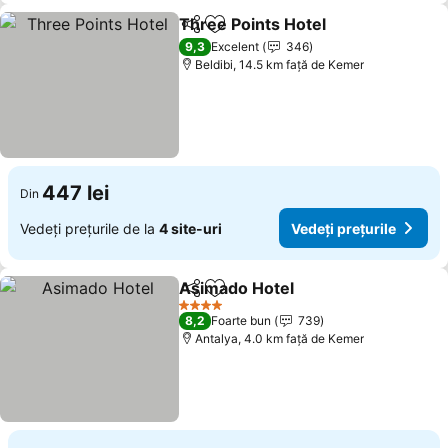
Three Points Hotel
Distribuiți
Adăugaţi la favorite
Vedeți p
9,3
Excelent
346
Beldibi, 14.5 km faţă de Kemer
447 lei
Din
Vedeți prețurile de la
4 site-uri
Vedeți prețurile
Asimado Hotel
Distribuiți
Adăugaţi la favorite
Vedeți prețu
4 Stele
8,2
Foarte bun
739
Antalya, 4.0 km faţă de Kemer