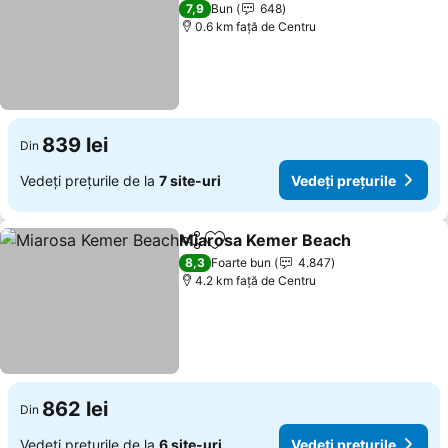
4 Stele
7,9
Bun
648
0.6 km faţă de Centru
839 lei
Din
Vedeți prețurile de la
7 site-uri
Vedeți prețurile
Miarosa Kemer Beach
Distribuiți
Adăugaţi la favorite
Vede
8,3
Foarte bun
4.847
4.2 km faţă de Centru
862 lei
Din
Vedeți prețurile de la
6 site-uri
Vedeți prețurile