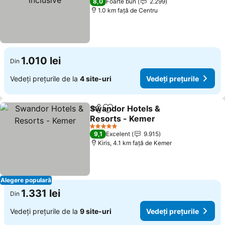
8,0
Foarte bun
2.299
1.0 km faţă de Centru
1.010 lei
Din
Vedeți prețurile de la
4 site-uri
Vedeți prețurile
Swandor Hotels &
Distribuiți
Adăugaţi la favorite
Resorts - Kemer
Vedeți prețurile
5 Stele
9,1
Excelent
9.915
Kiris, 4.1 km faţă de Kemer
Alegere populară
1.331 lei
Din
Vedeți prețurile de la
9 site-uri
Vedeți prețurile