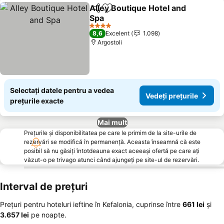
Alley Boutique Hotel and
Distribuiți
Adăugaţi la favorite
Spa
Vedeți prețurile
4 Stele
8,6
Excelent
1.098
Argostoli
Selectați datele pentru a vedea
Vedeți prețurile
prețurile exacte
Mai mult
Prețurile și disponibilitatea pe care le primim de la site-urile de
rezervări se modifică în permanență. Aceasta înseamnă că este
posibil să nu găsiți întotdeauna exact aceeași ofertă pe care ați
văzut-o pe trivago atunci când ajungeți pe site-ul de rezervări.
Interval de prețuri
Prețuri pentru hoteluri ieftine în Kefalonia, cuprinse între
‎661 lei
și
‎3.657 lei
pe noapte.