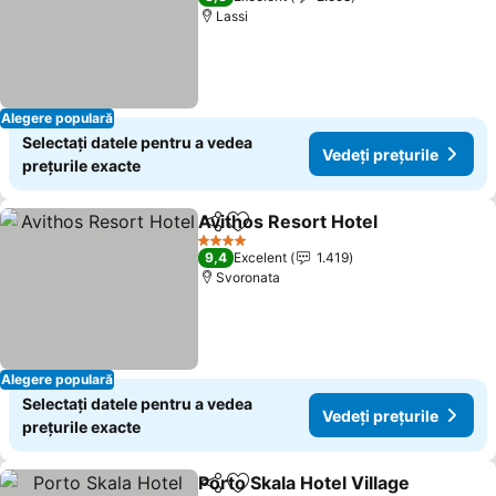
Lassi
Alegere populară
Selectați datele pentru a vedea
Vedeți prețurile
prețurile exacte
Avithos Resort Hotel
Distribuiți
Adăugaţi la favorite
Vedeți
4 Stele
9,4
Excelent
1.419
Svoronata
Alegere populară
Selectați datele pentru a vedea
Vedeți prețurile
prețurile exacte
Porto Skala Hotel Village
Distribuiți
Adăugaţi la favorite
Ve