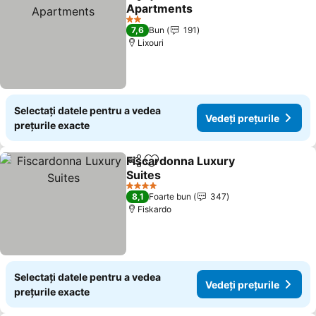
Distribuiți
Adăugaţi la favorite
Apartments
Vedeți prețurile
2 Stele
7,6
Bun
191
Lixouri
Selectați datele pentru a vedea
Vedeți prețurile
prețurile exacte
Fiscardonna Luxury
Distribuiți
Adăugaţi la favorite
Suites
Vedeți prețurile
4 Stele
8,1
Foarte bun
347
Fiskardo
Selectați datele pentru a vedea
Vedeți prețurile
prețurile exacte