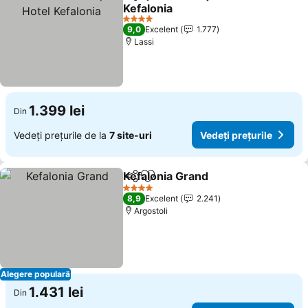
Distribuiți
Adăugaţi la favorite
Kefalonia
Vedeți prețurile
4 Stele
9,0
Excelent
1.777
Lassi
1.399 lei
Din
Vedeți prețurile de la
7 site-uri
Vedeți prețurile
Kefalonia Grand
Distribuiți
Adăugaţi la favorite
Vedeți preț
4 Stele
8,9
Excelent
2.241
Argostoli
Alegere populară
1.431 lei
Din