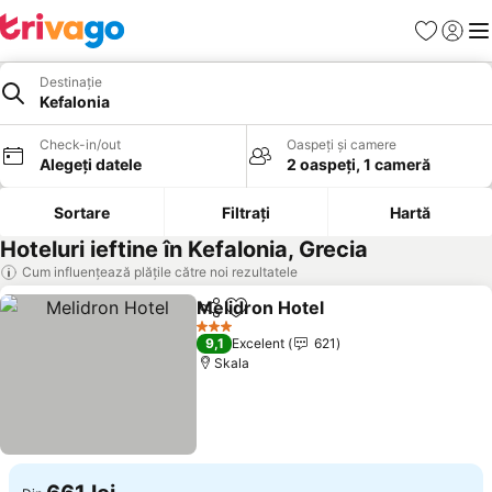
Favorite
Conect
Men
Destinație
Kefalonia
Check-in/out
Oaspeți și camere
Alegeți datele
2 oaspeți, 1 cameră
Sortare
Filtrați
Hartă
Hoteluri ieftine în Kefalonia, Grecia
Cum influențează plățile către noi rezultatele
Melidron Hotel
Distribuiți
Adăugaţi la favorite
Vedeți prețu
3 Stele
9,1
Excelent
621
Skala