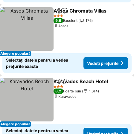
Assos Chromata Villas
Distribuiți
Adăugaţi la favorite
Ved
3 Stele
9,9
Excelent
176
Assos
Alegere populară
Selectați datele pentru a vedea
Vedeți prețurile
prețurile exacte
Karavados Beach Hotel
Distribuiți
Adăugaţi la favorite
Ved
3 Stele
8,2
Foarte bun
1.614
Karavados
Alegere populară
Selectați datele pentru a vedea
Vedeți prețurile