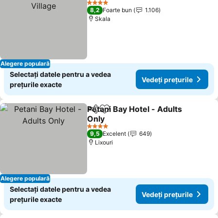
4 Stele
8,2
Foarte bun
1.106
Skala
Alegere populară
Selectați datele pentru a vedea
Vedeți prețurile
prețurile exacte
Petani Bay Hotel - Adults
Distribuiți
Adăugaţi la favorite
Only
Vedeți prețurile
4 Stele
9,5
Excelent
649
Lixouri
Alegere populară
Selectați datele pentru a vedea
Vedeți prețurile
prețurile exacte