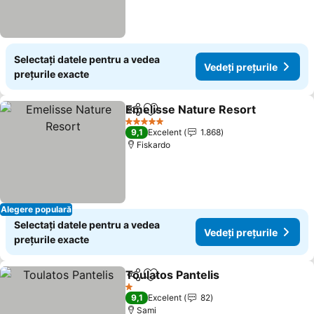
Selectați datele pentru a vedea
Vedeți prețurile
prețurile exacte
Emelisse Nature Resort
Distribuiți
Adăugaţi la favorite
Ve
5 Stele
9,1
Excelent
1.868
Fiskardo
Alegere populară
Selectați datele pentru a vedea
Vedeți prețurile
prețurile exacte
Toulatos Pantelis
Distribuiți
Adăugaţi la favorite
Vedeți pr
1 Stele
9,1
Excelent
82
Sami