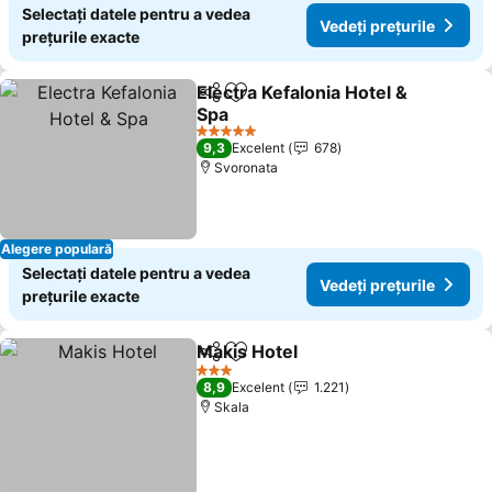
Selectați datele pentru a vedea
Vedeți prețurile
prețurile exacte
Electra Kefalonia Hotel &
Distribuiți
Adăugaţi la favorite
Spa
Vedeți prețurile
5 Stele
9,3
Excelent
678
Svoronata
Alegere populară
Selectați datele pentru a vedea
Vedeți prețurile
prețurile exacte
Makis Hotel
Distribuiți
Adăugaţi la favorite
Vedeți prețuril
3 Stele
8,9
Excelent
1.221
Skala