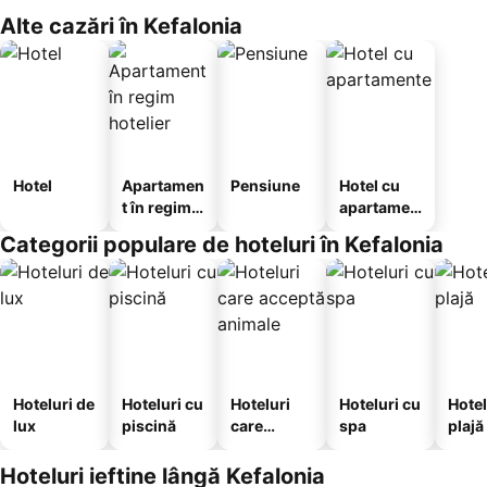
Alte cazări în Kefalonia
Hotel
Apartamen
Pensiune
Hotel cu
t în regim
apartamen
hotelier
te
Categorii populare de hoteluri în Kefalonia
Hoteluri de
Hoteluri cu
Hoteluri
Hoteluri cu
Hotel
lux
piscină
care
spa
plajă
acceptă
animale
Hoteluri ieftine lângă Kefalonia