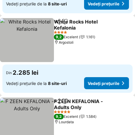
Vedeți prețurile de la
8 site-uri
Vedeți prețurile
White Rocks Hotel
Distribuiți
Adăugaţi la favorite
Kefalonia
Vedeți prețurile
4 Stele
9,2
Excelent
1.161
Argostoli
2.285 lei
Din
Vedeți prețurile de la
8 site-uri
Vedeți prețurile
F ZEEN KEFALONIA -
Distribuiți
Adăugaţi la favorite
Adults Only
Vedeți prețurile
5 Stele
9,2
Excelent
1.584
Lourdata