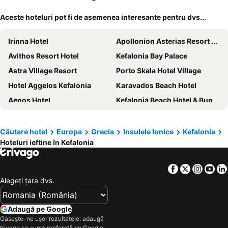
Aceste hoteluri pot fi de asemenea interesante pentru dvs...
Irinna Hotel
Apollonion Asterias Resort and Spa
Avithos Resort Hotel
Kefalonia Bay Palace
Astra Village Resort
Porto Skala Hotel Village
Hotel Aggelos Kefalonia
Karavados Beach Hotel
Aenos Hotel
Kefalonia Beach Hotel & Bungalows
Melidron Hotel
Ionian Emerald Resort
Electra Kefalonia Hotel & Spa
Mouikis Hotel Kefalonia
Căutare hotel
Europa
Grecia
Insulele Ionice
Kefalonia
Hoteluri ieftine în Kefalonia
Tourist Boutique Hotel
Petania Hotel & Apartments
Alley Boutique Hotel and Spa
Hotel Oceanis
Facebook
Twitter
Insta
Yo
Ammes Apartments
White Rocks Hotel Kefalonia
Alegeţi ţara dvs.
Palatino Hotel
Argostoli Hotel
Mirabel City Center Hotel
Zest @ xi beach
Adaugă pe Google
Canale Hotel & Suites
Lassi Hotel
Găsește-ne ușor rezultatele: adaugă
trivago ca sursă preferată pe Google.