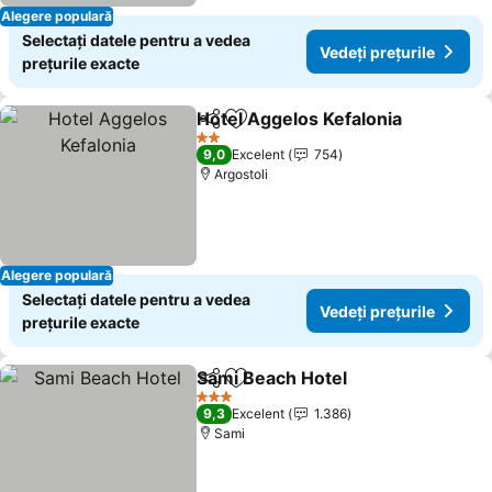
Alegere populară
Selectați datele pentru a vedea
Vedeți prețurile
prețurile exacte
Hotel Aggelos Kefalonia
Distribuiți
Adăugaţi la favorite
Ve
2 Stele
9,0
Excelent
754
Argostoli
Alegere populară
Selectați datele pentru a vedea
Vedeți prețurile
prețurile exacte
Sami Beach Hotel
Distribuiți
Adăugaţi la favorite
Vedeți pr
3 Stele
9,3
Excelent
1.386
Sami