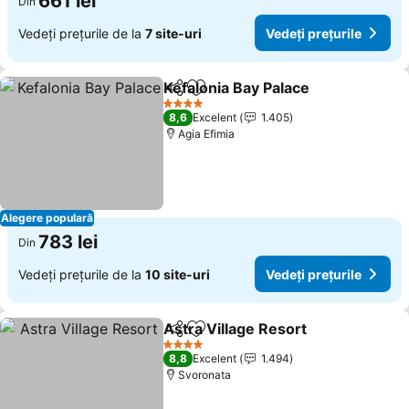
661 lei
Din
Vedeți prețurile de la
7 site-uri
Vedeți prețurile
Kefalonia Bay Palace
Distribuiți
Adăugaţi la favorite
Vedeți
4 Stele
8,6
Excelent
1.405
Agia Efimia
Alegere populară
783 lei
Din
Vedeți prețurile de la
10 site-uri
Vedeți prețurile
Astra Village Resort
Distribuiți
Adăugaţi la favorite
Vedeți
4 Stele
8,8
Excelent
1.494
Svoronata