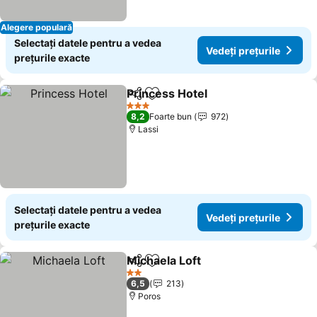
Alegere populară
Selectați datele pentru a vedea
Vedeți prețurile
prețurile exacte
Princess Hotel
Distribuiți
Adăugaţi la favorite
Vedeți prețu
3 Stele
8,2
Foarte bun
972
Lassi
Selectați datele pentru a vedea
Vedeți prețurile
prețurile exacte
Michaela Loft
Distribuiți
Adăugaţi la favorite
Vedeți prețur
2 Stele
6,5
213
Poros