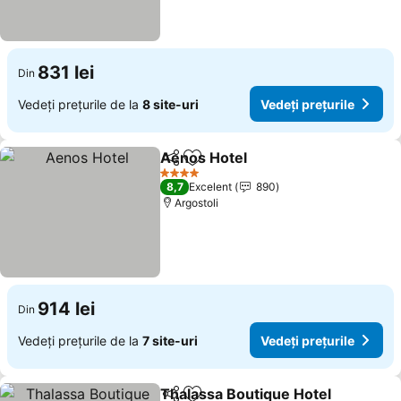
831 lei
Din
Vedeți prețurile de la
8 site-uri
Vedeți prețurile
Aenos Hotel
Distribuiți
Adăugaţi la favorite
Vedeți prețuril
4 Stele
8,7
Excelent
890
Argostoli
914 lei
Din
Vedeți prețurile de la
7 site-uri
Vedeți prețurile
Thalassa Boutique Hotel