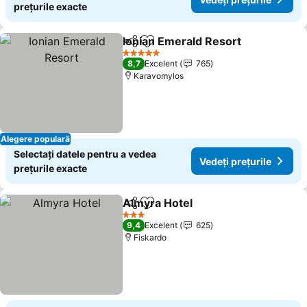
prețurile exacte
Ionian Emerald Resort
Distribuiți
Adăugaţi la favorite
Vede
5 Stele
8,7
Excelent
765
Karavomylos
Alegere populară
Selectați datele pentru a vedea
Vedeți prețurile
prețurile exacte
Almyra Hotel
Distribuiți
Adăugaţi la favorite
Vedeți prețuri
3 Stele
9,4
Excelent
625
Fiskardo