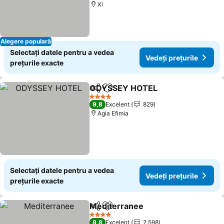
Xi
Alegere populară
Selectați datele pentru a vedea
Vedeți prețurile
prețurile exacte
ODYSSEY HOTEL
Distribuiți
Adăugaţi la favorite
Vedeți pr
4 Stele
9,8
Excelent
829
Agia Efimia
Selectați datele pentru a vedea
Vedeți prețurile
prețurile exacte
Mediterranee
Distribuiți
Adăugaţi la favorite
Vedeți prețur
4 Stele
8,8
Excelent
2.598