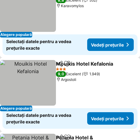
8,8
Excelent
552
Karavomylos
Alegere populară
Selectați datele pentru a vedea
Vedeți prețurile
prețurile exacte
Mouikis Hotel Kefalonia
Distribuiți
Adăugaţi la favorite
Ved
3 Stele
9,0
Excelent
1.949
Argostoli
Alegere populară
Selectați datele pentru a vedea
Vedeți prețurile
prețurile exacte
Petania Hotel &