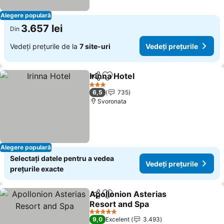
Alegere populară
3.657 lei
Din
Vedeți prețurile de la
7 site-uri
Vedeți prețurile
Irinna Hotel
Distribuiți
Adăugaţi la favorite
Vedeți prețuril
3 Stele
6,5
735
Svoronata
Alegere populară
Selectați datele pentru a vedea
Vedeți prețurile
prețurile exacte
Apollonion Asterias
Distribuiți
Adăugaţi la favorite
Resort and Spa
Vedeți prețurile
5 Stele
9,0
Excelent
3.493