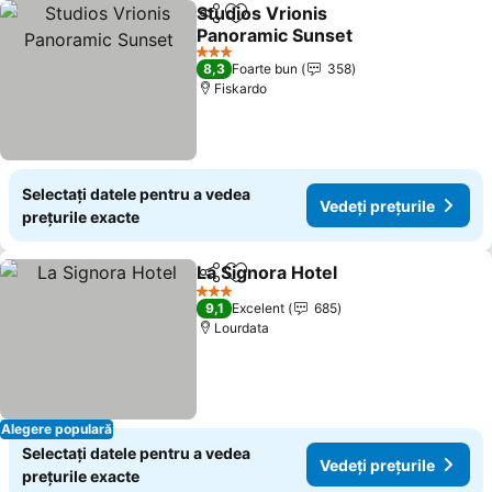
Studios Vrionis
Distribuiți
Adăugaţi la favorite
Panoramic Sunset
Vedeți prețurile
3 Stele
8,3
Foarte bun
358
Fiskardo
Selectați datele pentru a vedea
Vedeți prețurile
prețurile exacte
La Signora Hotel
Distribuiți
Adăugaţi la favorite
Vedeți pre
3 Stele
9,1
Excelent
685
Lourdata
Alegere populară
Selectați datele pentru a vedea
Vedeți prețurile
prețurile exacte