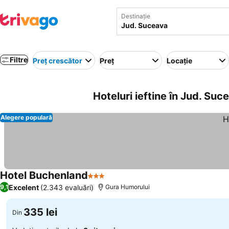
Destinație
Filtre
Preț crescător
Preț
Locație
Hoteluri ieftine în Jud. Su
Alegere populară
Hotel Buchenland
3 Stele
Excelent
(2.343 evaluări)
9,1
Gura Humorului
335 lei
Din