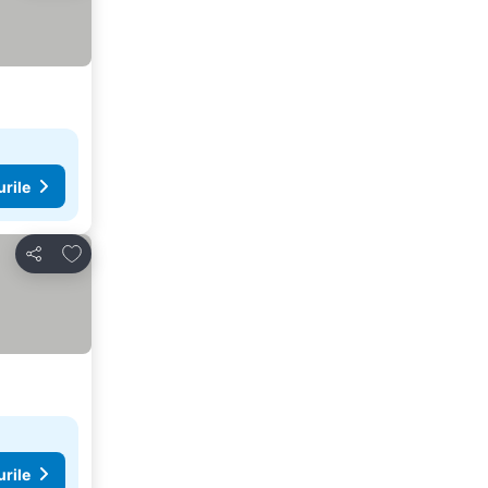
urile
Adăugaţi la favorite
Distribuiți
urile