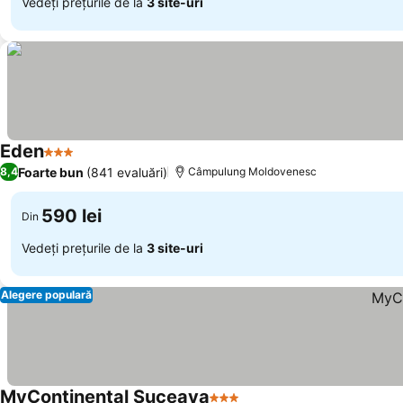
Vedeți prețurile de la
3 site-uri
Eden
3 Stele
Foarte bun
(841 evaluări)
8,4
Câmpulung Moldovenesc
590 lei
Din
Vedeți prețurile de la
3 site-uri
Alegere populară
MyContinental Suceava