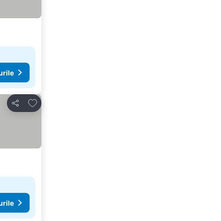
urile
Adăugaţi la favorite
Distribuiți
urile