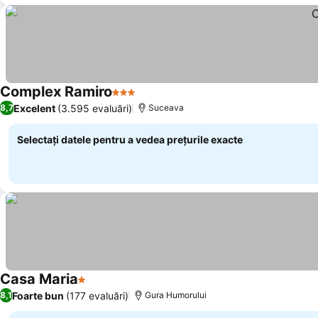
Complex Ramiro
3 Stele
Excelent
(3.595 evaluări)
8,7
Suceava
Selectați datele pentru a vedea prețurile exacte
Casa Maria
1 Stele
Foarte bun
(177 evaluări)
8,1
Gura Humorului