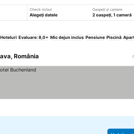
Check-in/out
Oaspeți și camere
Alegeți datele
2 oaspeți, 1 cameră
Hoteluri
Evaluare: 8,0+
Mic dejun inclus
Pensiune
Piscină
Apart
ceava, România