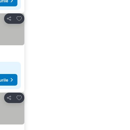
urile
Adăugaţi la favorite
Distribuiți
urile
Adăugaţi la favorite
Distribuiți