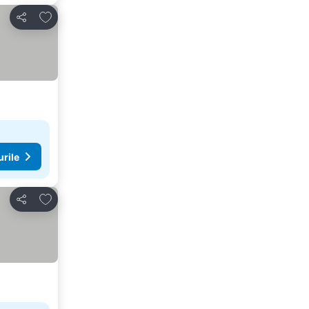
Adăugaţi la favorite
Distribuiți
urile
Adăugaţi la favorite
Distribuiți