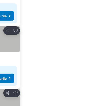
urile
Adăugaţi la favorite
Distribuiți
urile
Adăugaţi la favorite
Distribuiți