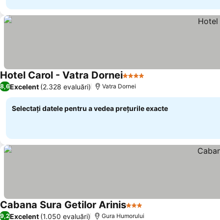
Hotel Carol - Vatra Dornei
4 Stele
Excelent
(2.328 evaluări)
8,6
Vatra Dornei
Selectați datele pentru a vedea prețurile exacte
Cabana Sura Getilor Arinis
3 Stele
Excelent
(1.050 evaluări)
9,2
Gura Humorului