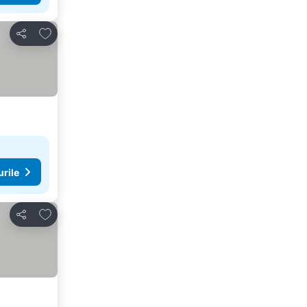
Adăugaţi la favorite
Distribuiți
urile
Adăugaţi la favorite
Distribuiți