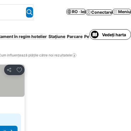
RO · lei
Meniu
Conectare
Vedeți harta
ament în regim hotelier
Stațiune
Parcare
Pensiune cu mic dejun
Cum influențează plățile către noi rezultatele
Adăugaţi la favorite
Distribuiți