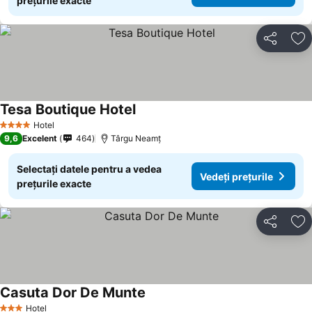
prețurile exacte
Distribuiți
Ad
Tesa Boutique Hotel
Hotel
4 Stele
9,6
Excelent
464
Târgu Neamţ
Selectați datele pentru a vedea
Vedeți prețurile
prețurile exacte
Distribuiți
Ad
Casuta Dor De Munte
Hotel