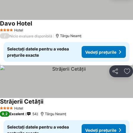
Davo Hotel
Hotel
4 Stele
/
Târgu Neamţ
Nicio evaluare disponibilă
Selectați datele pentru a vedea
Vedeți prețurile
prețurile exacte
Distribuiți
Ad
Străjerii Cetății
Hotel
4 Stele
9,2
Excelent
54
Târgu Neamţ
Selectați datele pentru a vedea
Vedeți prețurile