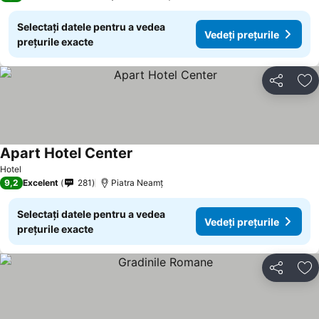
Selectați datele pentru a vedea
Vedeți prețurile
prețurile exacte
Distribuiți
Ad
Apart Hotel Center
Hotel
9,2
Excelent
281
Piatra Neamț
Selectați datele pentru a vedea
Vedeți prețurile
prețurile exacte
Distribuiți
Ad