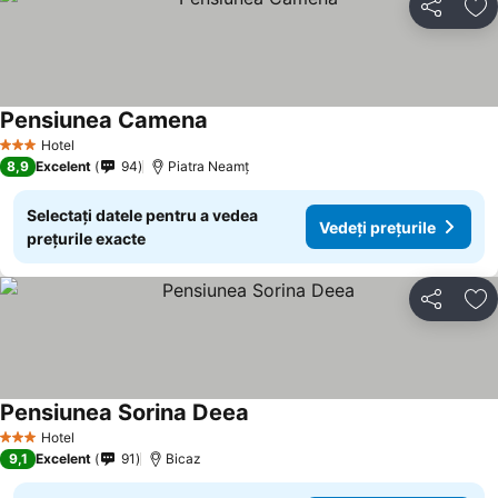
Distribuiți
Ad
Pensiunea Camena
Hotel
3 Stele
8,9
Excelent
94
Piatra Neamț
Selectați datele pentru a vedea
Vedeți prețurile
prețurile exacte
Distribuiți
Ad
Pensiunea Sorina Deea
Hotel
3 Stele
9,1
Excelent
91
Bicaz