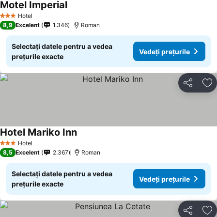
Motel Imperial
Hotel
3 Stele
8,9
Excelent
1.346
Roman
Selectați datele pentru a vedea
Vedeți prețurile
prețurile exacte
Distribuiți
Ad
Hotel Mariko Inn
Hotel
3 Stele
8,5
Excelent
2.367
Roman
Selectați datele pentru a vedea
Vedeți prețurile
prețurile exacte
Distribuiți
Ad