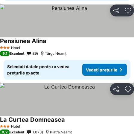
Distribuiți
Ad
Pensiunea Alina
Hotel
3 Stele
9,1
Excelent
89
Târgu Neamţ
Selectați datele pentru a vedea
Vedeți prețurile
prețurile exacte
Distribuiți
Ad
La Curtea Domneasca
Hotel
3 Stele
9,2
Excelent
1.073
Piatra Neamț