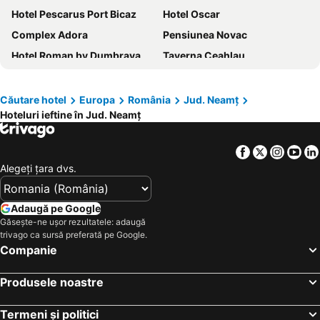
Hotel Pescarus Port Bicaz
Hotel Oscar
Complex Adora
Pensiunea Novac
Hotel Roman by Dumbrava Business Resort
Taverna Ceahlau
Pensiunea Bobu
Hotel-Restaurant Ayan Piatra Neamt
Pensiunea La Bunica
Armonia by Aristocratis
Căutare hotel
Europa
România
Jud. Neamț
Hoteluri ieftine în Jud. Neamț
Hotel Bistrita
GRAND HOTEL CEAHLAU
Motel Imperial
Gradinile Romane
Facebook
Twitter
Insta
Yo
La Curtea Domneasca
Hotel Plutitor Lebăda
Alegeţi ţara dvs.
Hotel Mariko Inn
Pensiunea Alina
Străjerii Cetății
Pensiunea La Cetate
Adaugă pe Google
Pensiunea Camena
Stejarro Conac Moldovenesc
Găsește-ne ușor rezultatele: adaugă
trivago ca sursă preferată pe Google.
Hotel Belvedere
Pensiunea Royal Spa
Companie
Pensiunea Sorina Deea
Casuta Dor De Munte
Produsele noastre
Vila Blanca
Tesa Boutique Hotel
Davo Hotel
Ianis
Termeni și politici