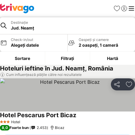
Favorite
Conect
Men
Destinație
Jud. Neamț
Check-in/out
Oaspeți și camere
Alegeți datele
2 oaspeți, 1 cameră
Sortare
Filtrați
Hartă
Hoteluri ieftine în Jud. Neamț, România
Cum influențează plățile către noi rezultatele
Distribuiți
Ad
Hotel Pescarus Port Bicaz
Hotel
3 Stele
8,0
Foarte bun
2.453
Bicaz