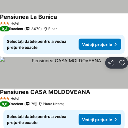
Pensiunea La Bunica
Hotel
3 Stele
9,3
Excelent
2.070
Bicaz
Selectați datele pentru a vedea
Vedeți prețurile
prețurile exacte
Distribuiți
Ad
Pensiunea CASA MOLDOVEANA
Hotel
3 Stele
8,6
Excelent
75
Piatra Neamț
Selectați datele pentru a vedea
Vedeți prețurile
prețurile exacte