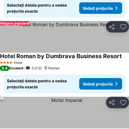
Selectați datele pentru a vedea
Vedeți prețurile
prețurile exacte
Alegere populară
Distribuiți
Ad
Hotel Roman by Dumbrava Business Resort
Hotel
4 Stele
8,8
Excelent
3.012
Roman
Selectați datele pentru a vedea
Vedeți prețurile
prețurile exacte
Distribuiți
Ad