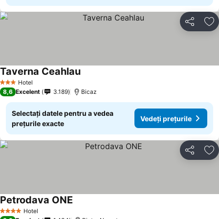
Distribuiți
Ad
Taverna Ceahlau
Hotel
3 Stele
8,6
Excelent
3.189
Bicaz
Selectați datele pentru a vedea
Vedeți prețurile
prețurile exacte
Distribuiți
Ad
Petrodava ONE
Hotel
4 Stele