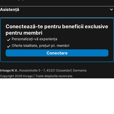
RUTA 85 Hotel Restaurant
Hanul Ursilor
Asistență
PENSIUNEA ANA
Pensiunea CASA MOLDOVEANA
Apart Hotel Center
Pensiunea Pizza House
Doina
Bulevard
Conectează-te pentru beneficii exclusive
Vila Ecotur
Classic
pentru membri
Zara
Balcost
Personalizați-vă experiența
Oferte loialitate, prețuri pt. membri
Hotel Victoria
Pensiunea Arismeridian
Conectare
CAZARE Borsec
Complex Zimbru
Villa Contessa
trivago N.V.
, Kesselstraße 5 – 7, 40221 Düsseldorf, Germania
Copyright 2026 trivago | Toate drepturile rezervate.