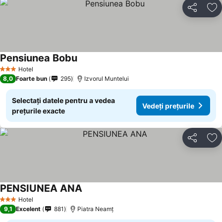
Distribuiți
Ad
Pensiunea Bobu
Hotel
3 Stele
8,0
Foarte bun
295
Izvorul Muntelui
Selectați datele pentru a vedea
Vedeți prețurile
prețurile exacte
Distribuiți
Ad
PENSIUNEA ANA
Hotel
3 Stele
9,1
Excelent
881
Piatra Neamț