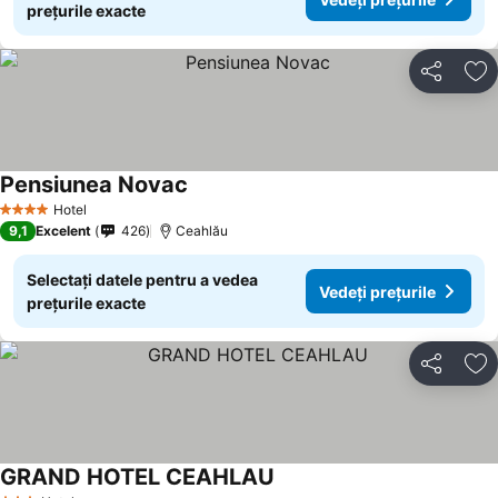
prețurile exacte
Distribuiți
Ad
Pensiunea Novac
Hotel
4 Stele
9,1
Excelent
426
Ceahlău
Selectați datele pentru a vedea
Vedeți prețurile
prețurile exacte
Distribuiți
Ad
GRAND HOTEL CEAHLAU