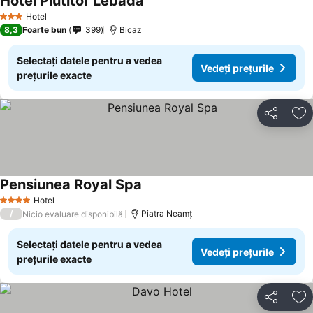
Hotel Plutitor Lebăda
Hotel
3 Stele
8,3
Foarte bun
399
Bicaz
Selectați datele pentru a vedea
Vedeți prețurile
prețurile exacte
Distribuiți
Ad
Pensiunea Royal Spa
Hotel
4 Stele
/
Piatra Neamț
Nicio evaluare disponibilă
Selectați datele pentru a vedea
Vedeți prețurile
prețurile exacte
Distribuiți
Ad