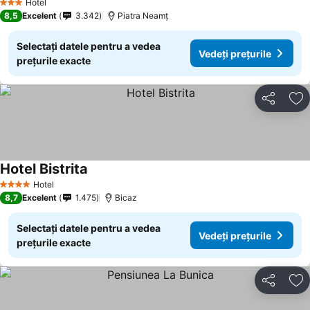
Hotel
3 Stele
8,5
Excelent
3.342
Piatra Neamț
Selectați datele pentru a vedea
Vedeți prețurile
prețurile exacte
Distribuiți
Ad
Hotel Bistrita
Hotel
4 Stele
8,7
Excelent
1.475
Bicaz
Selectați datele pentru a vedea
Vedeți prețurile
prețurile exacte
Distribuiți
Ad