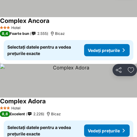
Complex Ancora
Hotel
3 Stele
8,4
Foarte bun
2.555
Bicaz
Selectați datele pentru a vedea
Vedeți prețurile
prețurile exacte
Distribuiți
Ad
Complex Adora
Hotel
3 Stele
8,8
Excelent
2.226
Bicaz
Selectați datele pentru a vedea
Vedeți prețurile
prețurile exacte