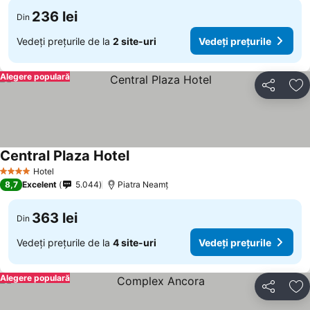
236 lei
Din
Vedeți prețurile de la
2 site-uri
Vedeți prețurile
Alegere populară
Distribuiți
Ad
Central Plaza Hotel
Hotel
4 Stele
8,7
Excelent
5.044
Piatra Neamț
363 lei
Din
Vedeți prețurile de la
4 site-uri
Vedeți prețurile
Alegere populară
Distribuiți
Ad