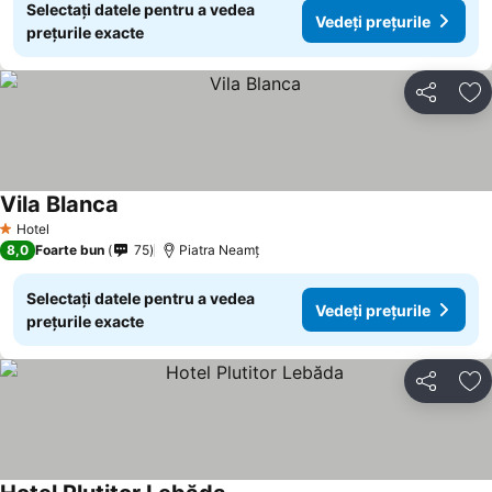
Selectați datele pentru a vedea
Vedeți prețurile
prețurile exacte
Distribuiți
Ad
Vila Blanca
Hotel
1 Stele
8,0
Foarte bun
75
Piatra Neamț
Selectați datele pentru a vedea
Vedeți prețurile
prețurile exacte
Distribuiți
Ad