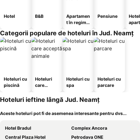
Hotel
B&B
Apartamen
Pensiune
Hotel
t în regim
apar
hotelier
te
Categorii populare de hoteluri în Jud. Neamț
Hoteluri cu
Hoteluri
Hoteluri cu
Hoteluri cu
piscină
care
spa
parcare
acceptă
animale
Hoteluri ieftine lângă Jud. Neamț
Aceste hoteluri pot fi de asemenea interesante pentru dvs...
Hotel Bradul
Complex Ancora
Central Plaza Hotel
Petrodava ONE