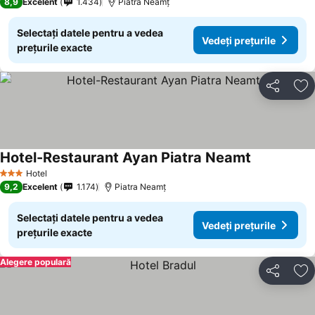
8,9
Excelent
1.434
Piatra Neamț
Selectați datele pentru a vedea
Vedeți prețurile
prețurile exacte
Distribuiți
Ad
Hotel-Restaurant Ayan Piatra Neamt
Hotel
3 Stele
9,2
Excelent
1.174
Piatra Neamț
Selectați datele pentru a vedea
Vedeți prețurile
prețurile exacte
Alegere populară
Distribuiți
Ad