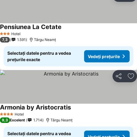
Pensiunea La Cetate
Hotel
3 Stele
7,3
1.591
Târgu Neamţ
Selectați datele pentru a vedea
Vedeți prețurile
prețurile exacte
Distribuiți
Ad
Armonia by Aristocratis
Hotel
4 Stele
9,3
Excelent
1.714
Târgu Neamţ
Selectați datele pentru a vedea
Vedeți prețurile