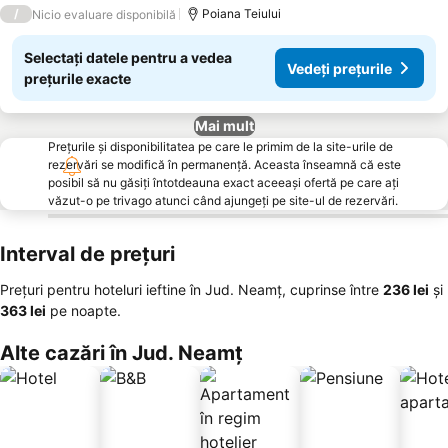
3 Stele
/
Poiana Teiului
Nicio evaluare disponibilă
Selectați datele pentru a vedea
Vedeți prețurile
prețurile exacte
Mai mult
Prețurile și disponibilitatea pe care le primim de la site-urile de
rezervări se modifică în permanență. Aceasta înseamnă că este
posibil să nu găsiți întotdeauna exact aceeași ofertă pe care ați
văzut-o pe trivago atunci când ajungeți pe site-ul de rezervări.
Interval de prețuri
Prețuri pentru hoteluri ieftine în Jud. Neamț, cuprinse între
‎236 lei
și
‎363 lei
pe noapte.
Alte cazări în Jud. Neamț