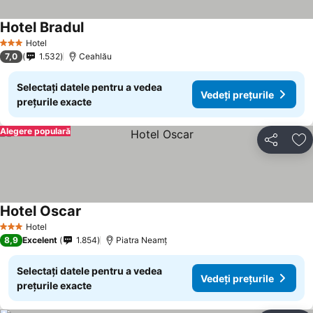
Hotel Bradul
Hotel
3 Stele
7,0
1.532
Ceahlău
Selectați datele pentru a vedea
Vedeți prețurile
prețurile exacte
Alegere populară
Distribuiți
Ad
Hotel Oscar
Hotel
3 Stele
8,9
Excelent
1.854
Piatra Neamț
Selectați datele pentru a vedea
Vedeți prețurile
prețurile exacte