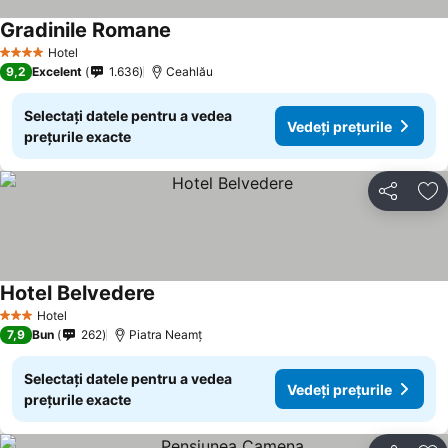
Gradinile Romane
Hotel
4 Stele
9,2
Excelent
1.636
Ceahlău
Selectați datele pentru a vedea
Vedeți prețurile
prețurile exacte
Distribuiți
Ad
Hotel Belvedere
Hotel
3 Stele
7,9
Bun
262
Piatra Neamț
Selectați datele pentru a vedea
Vedeți prețurile
prețurile exacte