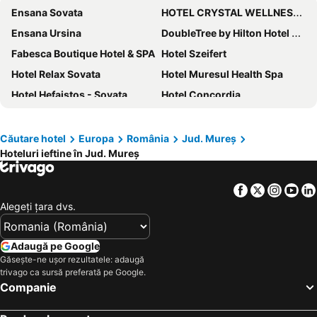
Ensana Sovata
HOTEL CRYSTAL WELLNESS & SPA superior
Ensana Ursina
DoubleTree by Hilton Hotel Sighisoara - Cavaler
Fabesca Boutique Hotel & SPA
Hotel Szeifert
Hotel Relax Sovata
Hotel Muresul Health Spa
Hotel Hefaistos - Sovata
Hotel Concordia
Pensiunea Imperial
Business Hotel Conference Center & Spa
Continental Forum Tirgu Mures
Pensiunea Select Central
Căutare hotel
Europa
România
Jud. Mureș
Hoteluri ieftine în Jud. Mureș
Vila Chesa
Hotel Bulevard Sighisoara
Hotel Casa Wagner
Pensiunea Maria
Facebook
Twitter
Insta
Yo
Mercure Sighisoara Binderbubi - Hotel & Spa
Grand Hotel
Alegeţi ţara dvs.
Hotel Transilvania
Pensiunea Blanca
Hotel Central Park
Hotel Villa Franca
Adaugă pe Google
HOTEL AGORA Mures
VILA SZOKE SOVATA
Găsește-ne ușor rezultatele: adaugă
trivago ca sursă preferată pe Google.
Hotel Privo
Valea Regilor Reghin
Companie
Extravagance Hotel
Hotel Restaurant Alesia