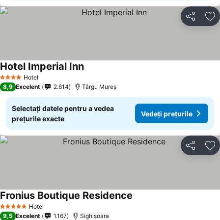
Distribuiți
Ad
Hotel Imperial Inn
Hotel
4 Stele
8,9
Excelent
2.614
Târgu Mureș
Selectați datele pentru a vedea
Vedeți prețurile
prețurile exacte
Distribuiți
Ad
Fronius Boutique Residence
Hotel
5 Stele
9,5
Excelent
1.167
Sighișoara