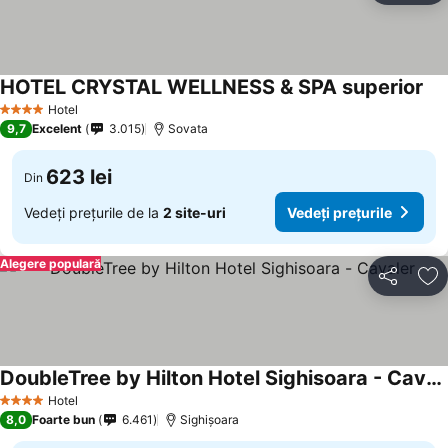
HOTEL CRYSTAL WELLNESS & SPA superior
Hotel
4 Stele
9,7
Excelent
3.015
Sovata
623 lei
Din
Vedeți prețurile de la
2 site-uri
Vedeți prețurile
Alegere populară
Distribuiți
Ad
DoubleTree by Hilton Hotel Sighisoara - Cavaler
Hotel
4 Stele
8,0
Foarte bun
6.461
Sighișoara