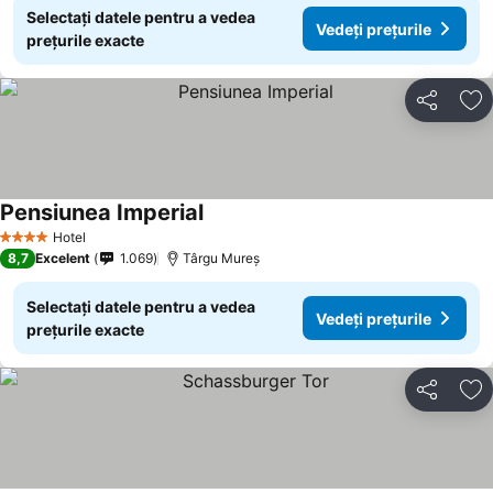
Selectați datele pentru a vedea
Vedeți prețurile
prețurile exacte
Distribuiți
Ad
Pensiunea Imperial
Hotel
4 Stele
8,7
Excelent
1.069
Târgu Mureș
Selectați datele pentru a vedea
Vedeți prețurile
prețurile exacte
Distribuiți
Ad