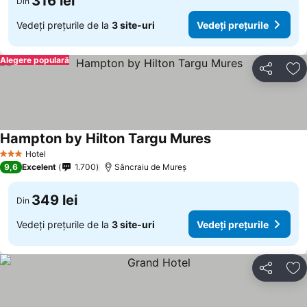
316 lei
Din
Vedeți prețurile de la
3 site-uri
Vedeți prețurile
Alegere populară
Distribuiți
Ad
Hampton by Hilton Targu Mures
Hotel
3 Stele
9,6
Excelent
1.700
Sâncraiu de Mureș
349 lei
Din
Vedeți prețurile de la
3 site-uri
Vedeți prețurile
Distribuiți
Ad