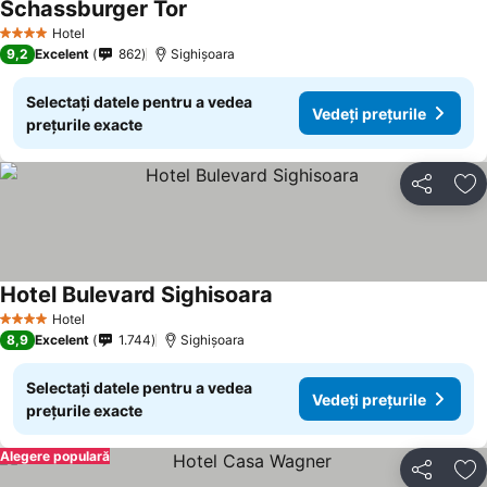
Schassburger Tor
Hotel
4 Stele
9,2
Excelent
862
Sighișoara
Selectați datele pentru a vedea
Vedeți prețurile
prețurile exacte
Distribuiți
Ad
Hotel Bulevard Sighisoara
Hotel
4 Stele
8,9
Excelent
1.744
Sighișoara
Selectați datele pentru a vedea
Vedeți prețurile
prețurile exacte
Alegere populară
Distribuiți
Ad