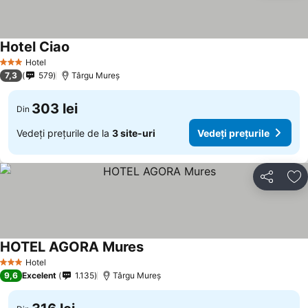
Hotel Ciao
Hotel
3 Stele
7,3
579
Târgu Mureș
303 lei
Din
Vedeți prețurile de la
3 site-uri
Vedeți prețurile
Distribuiți
Ad
HOTEL AGORA Mures
Hotel
3 Stele
9,6
Excelent
1.135
Târgu Mureș