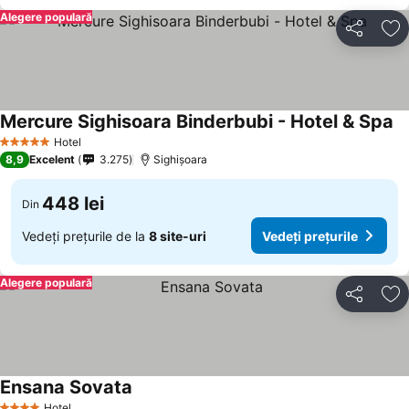
Alegere populară
Distribuiți
Ad
Mercure Sighisoara Binderbubi - Hotel & Spa
Hotel
5 Stele
8,9
Excelent
3.275
Sighișoara
448 lei
Din
Vedeți prețurile de la
8 site-uri
Vedeți prețurile
Alegere populară
Distribuiți
Ad
Ensana Sovata
Hotel