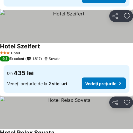
Distribuiți
Ad
Hotel Szeifert
Hotel
3 Stele
9,1
Excelent
1.817
Sovata
435 lei
Din
Vedeți prețurile de la
2 site-uri
Vedeți prețurile
Distribuiți
Ad
Hotel Relax Sovata