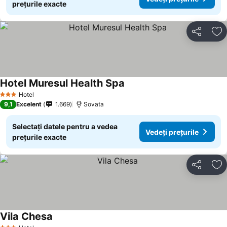
prețurile exacte
Distribuiți
Ad
Hotel Muresul Health Spa
Hotel
3 Stele
9,1
Excelent
1.669
Sovata
Selectați datele pentru a vedea
Vedeți prețurile
prețurile exacte
Distribuiți
Ad
Vila Chesa