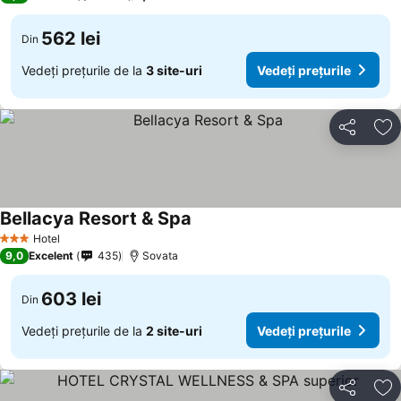
562 lei
Din
Vedeți prețurile de la
3 site-uri
Vedeți prețurile
Distribuiți
Ad
Bellacya Resort & Spa
Hotel
3 Stele
9,0
Excelent
435
Sovata
603 lei
Din
Vedeți prețurile de la
2 site-uri
Vedeți prețurile
Distribuiți
Ad