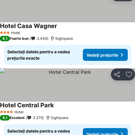
Hotel Casa Wagner
Hotel
3 Stele
8,1
Foarte bun
3.445
Sighișoara
Selectați datele pentru a vedea
Vedeți prețurile
prețurile exacte
Distribuiți
Ad
Hotel Central Park
Hotel
4 Stele
9,1
Excelent
3.275
Sighișoara
Selectați datele pentru a vedea
Vedeți prețurile