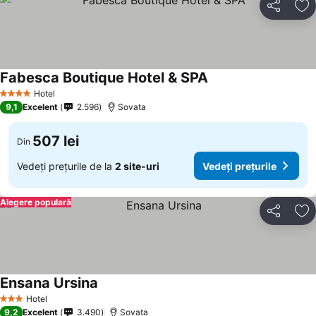
Distribuiți
Ad
Fabesca Boutique Hotel & SPA
Hotel
4 Stele
9,1
Excelent
2.596
Sovata
507 lei
Din
Vedeți prețurile de la
2 site-uri
Vedeți prețurile
Alegere populară
Distribuiți
Ad
Ensana Ursina
Hotel
3 Stele
9,2
Excelent
3.490
Sovata