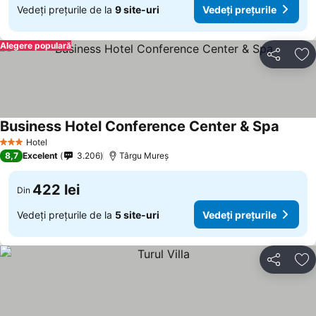
Vedeți prețurile de la
9 site-uri
Vedeți prețurile
Alegere populară
Distribuiți
Ad
Business Hotel Conference Center & Spa
Hotel
3 Stele
8,7
Excelent
3.206
Târgu Mureș
422 lei
Din
Vedeți prețurile de la
5 site-uri
Vedeți prețurile
Distribuiți
Ad