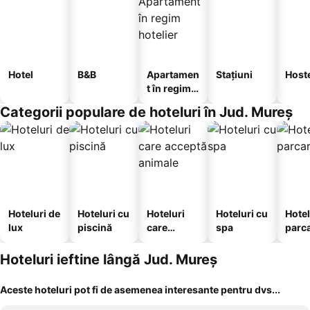
Hotel
B&B
Apartamen
Stațiuni
Host
t în regim
hotelier
Categorii populare de hoteluri în Jud. Mureș
Hoteluri de
Hoteluri cu
Hoteluri
Hoteluri cu
Hotel
lux
piscină
care
spa
parc
acceptă
animale
Hoteluri ieftine lângă Jud. Mureș
Aceste hoteluri pot fi de asemenea interesante pentru dvs...