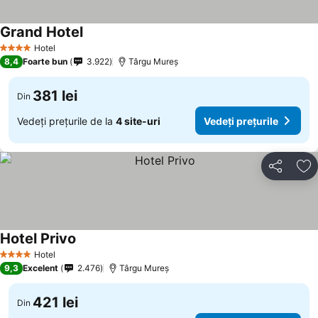
Grand Hotel
Hotel
4 Stele
8,4
Foarte bun
3.922
Târgu Mureș
381 lei
Din
Vedeți prețurile de la
4 site-uri
Vedeți prețurile
Distribuiți
Ad
Hotel Privo
Hotel
4 Stele
9,3
Excelent
2.476
Târgu Mureș
421 lei
Din