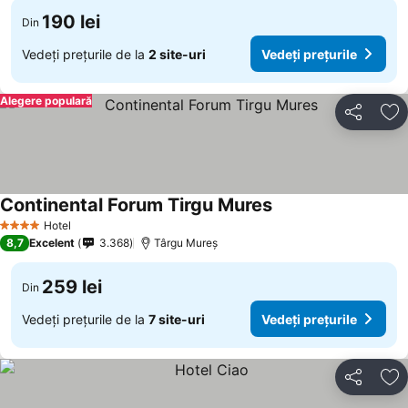
190 lei
Din
Vedeți prețurile de la
2 site-uri
Vedeți prețurile
Alegere populară
Distribuiți
Ad
Continental Forum Tirgu Mures
Hotel
4 Stele
8,7
Excelent
3.368
Târgu Mureș
259 lei
Din
Vedeți prețurile de la
7 site-uri
Vedeți prețurile
Distribuiți
Ad