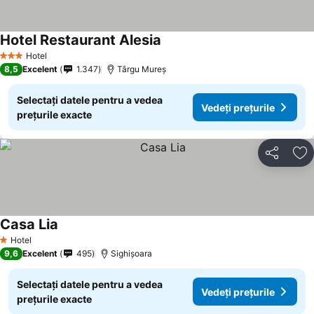
Hotel Restaurant Alesia
Hotel
3 Stele
8,5
Excelent
1.347
Târgu Mureș
Selectați datele pentru a vedea
Vedeți prețurile
prețurile exacte
Distribuiți
Ad
Casa Lia
Hotel
1 Stele
9,6
Excelent
495
Sighișoara
Selectați datele pentru a vedea
Vedeți prețurile
prețurile exacte