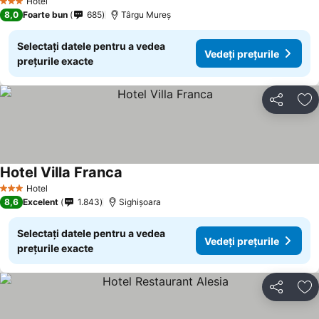
Hotel
3 Stele
8,0
Foarte bun
685
Târgu Mureș
Selectați datele pentru a vedea
Vedeți prețurile
prețurile exacte
Distribuiți
Ad
Hotel Villa Franca
Hotel
3 Stele
8,6
Excelent
1.843
Sighișoara
Selectați datele pentru a vedea
Vedeți prețurile
prețurile exacte
Distribuiți
Ad