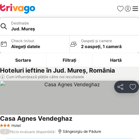
Favorite
Conect
Men
Destinație
Jud. Mureș
Check-in/out
Oaspeți și camere
Alegeți datele
2 oaspeți, 1 cameră
Sortare
Filtrați
Hartă
Hoteluri ieftine în Jud. Mureș, România
Cum influențează plățile către noi rezultatele
Distribuiți
Ad
Casa Agnes Vendeghaz
Hotel
3 Stele
/
Sângeorgiu de Pădure
Nicio evaluare disponibilă