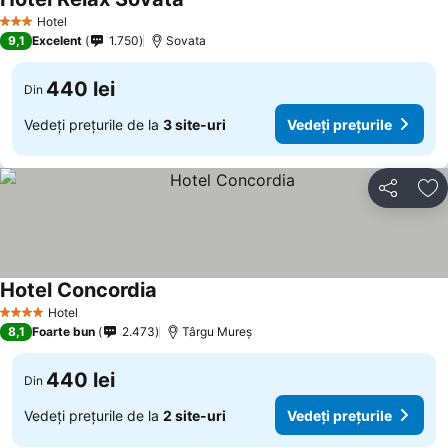
Hotel
3 Stele
9,1
Excelent
1.750
Sovata
440 lei
Din
Vedeți prețurile de la
3 site-uri
Vedeți prețurile
Distribuiți
Ad
Hotel Concordia
Hotel
4 Stele
8,1
Foarte bun
2.473
Târgu Mureș
440 lei
Din
Vedeți prețurile de la
2 site-uri
Vedeți prețurile