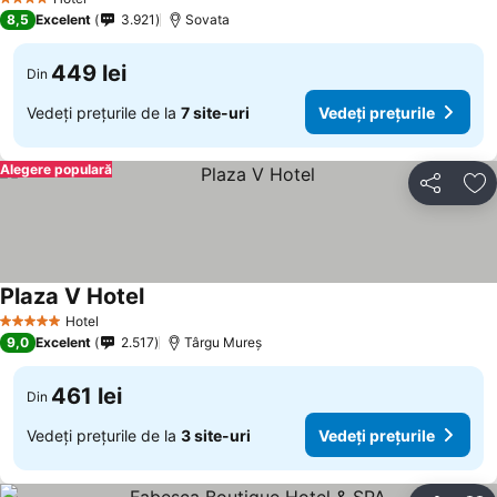
4 Stele
8,5
Excelent
3.921
Sovata
449 lei
Din
Vedeți prețurile de la
7 site-uri
Vedeți prețurile
Alegere populară
Distribuiți
Ad
Plaza V Hotel
Hotel
5 Stele
9,0
Excelent
2.517
Târgu Mureș
461 lei
Din
Vedeți prețurile de la
3 site-uri
Vedeți prețurile