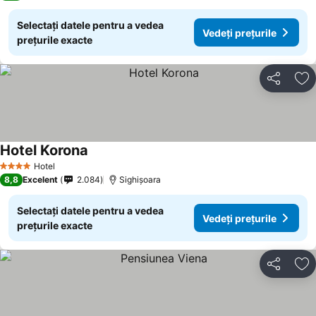
Selectați datele pentru a vedea
Vedeți prețurile
prețurile exacte
Distribuiți
Ad
Hotel Korona
Hotel
4 Stele
8,8
Excelent
2.084
Sighișoara
Selectați datele pentru a vedea
Vedeți prețurile
prețurile exacte
Distribuiți
Ad