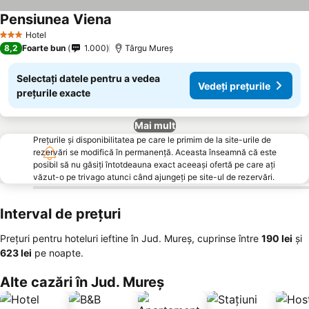
Pensiunea Viena
Hotel
3 Stele
8,2
Foarte bun
1.000
Târgu Mureș
Selectați datele pentru a vedea
Vedeți prețurile
prețurile exacte
Mai mult
Prețurile și disponibilitatea pe care le primim de la site-urile de
rezervări se modifică în permanență. Aceasta înseamnă că este
posibil să nu găsiți întotdeauna exact aceeași ofertă pe care ați
văzut-o pe trivago atunci când ajungeți pe site-ul de rezervări.
Interval de prețuri
Prețuri pentru hoteluri ieftine în Jud. Mureș, cuprinse între
‎190 lei
și
‎623 lei
pe noapte.
Alte cazări în Jud. Mureș