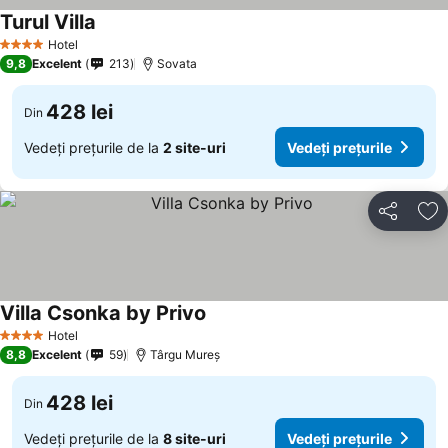
Turul Villa
Hotel
4 Stele
9,8
Excelent
213
Sovata
428 lei
Din
Vedeți prețurile de la
2 site-uri
Vedeți prețurile
Distribuiți
Ad
Villa Csonka by Privo
Hotel
4 Stele
8,8
Excelent
59
Târgu Mureș
428 lei
Din
Vedeți prețurile de la
8 site-uri
Vedeți prețurile