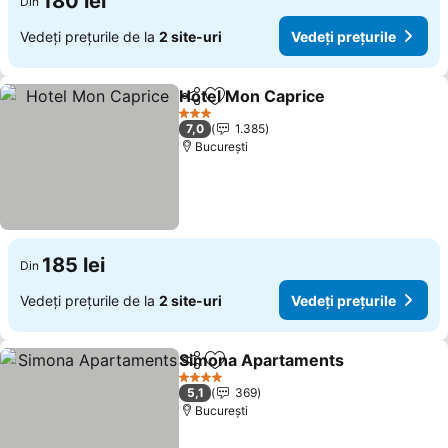
180 lei
Din
Vedeți prețurile de la
2 site-uri
Vedeți prețurile
Hotel Mon Caprice
Distribuiți
Adăugaţi la favorite
3 Stele
7,0
1.385
București
185 lei
Din
Vedeți prețurile de la
2 site-uri
Vedeți prețurile
Simona Apartaments
Distribuiți
Adăugaţi la favorite
4 Stele
5,1
369
București