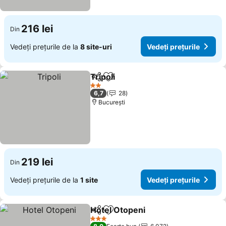
216 lei
Din
Vedeți prețurile de la
8 site-uri
Vedeți prețurile
Tripoli
Distribuiți
Adăugaţi la favorite
2 Stele
6,7
28
București
219 lei
Din
Vedeți prețurile de la
1 site
Vedeți prețurile
Hotel Otopeni
Distribuiți
Adăugaţi la favorite
3 Stele