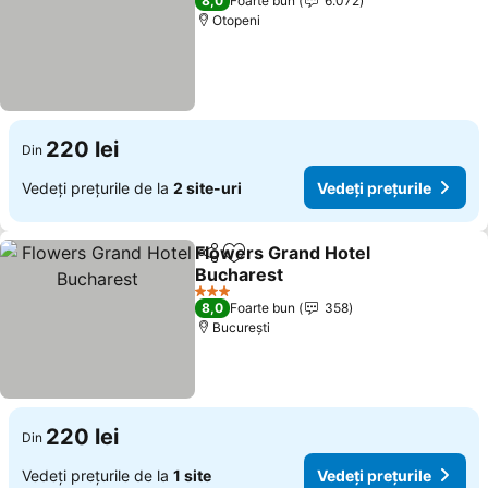
8,0
Foarte bun
6.072
Otopeni
220 lei
Din
Vedeți prețurile de la
2 site-uri
Vedeți prețurile
Flowers Grand Hotel
Distribuiți
Adăugaţi la favorite
Bucharest
3 Stele
8,0
Foarte bun
358
București
220 lei
Din
Vedeți prețurile de la
1 site
Vedeți prețurile