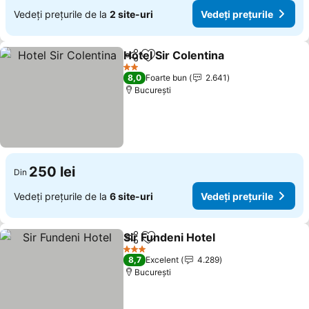
Vedeți prețurile de la
2 site-uri
Vedeți prețurile
Hotel Sir Colentina
Distribuiți
Adăugaţi la favorite
2 Stele
8,0
Foarte bun
2.641
București
250 lei
Din
Vedeți prețurile de la
6 site-uri
Vedeți prețurile
Sir Fundeni Hotel
Distribuiți
Adăugaţi la favorite
3 Stele
8,7
Excelent
4.289
București