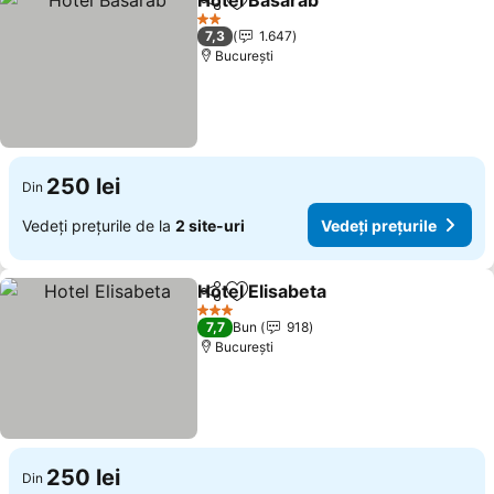
Hotel Basarab
Distribuiți
Adăugaţi la favorite
2 Stele
7,3
1.647
București
250 lei
Din
Vedeți prețurile de la
2 site-uri
Vedeți prețurile
Hotel Elisabeta
Distribuiți
Adăugaţi la favorite
3 Stele
7,7
Bun
918
București
250 lei
Din