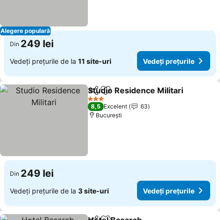
Alegere populară
249 lei
Din
Vedeți prețurile de la
11 site-uri
Vedeți prețurile
Studio Residence Militari
Distribuiți
Adăugaţi la favorite
3 Stele
8,5
Excelent
63
București
249 lei
Din
Vedeți prețurile de la
3 site-uri
Vedeți prețurile