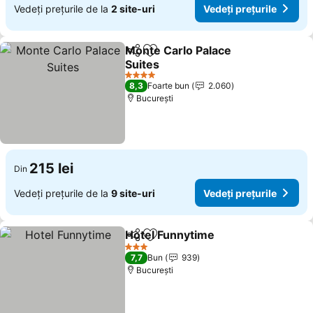
Vedeți prețurile de la
2 site-uri
Vedeți prețurile
Monte Carlo Palace
Distribuiți
Adăugaţi la favorite
Suites
4 Stele
8,3
Foarte bun
2.060
București
215 lei
Din
Vedeți prețurile de la
9 site-uri
Vedeți prețurile
Hotel Funnytime
Distribuiți
Adăugaţi la favorite
3 Stele
7,7
Bun
939
București