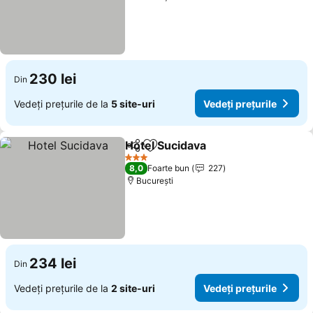
230 lei
Din
Vedeți prețurile de la
5 site-uri
Vedeți prețurile
Hotel Sucidava
Distribuiți
Adăugaţi la favorite
3 Stele
8,0
Foarte bun
227
București
234 lei
Din
Vedeți prețurile de la
2 site-uri
Vedeți prețurile