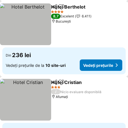
Hotel Berthelot
Distribuiți
Adăugaţi la favorite
4 Stele
8,7
Excelent
6.411
București
236 lei
Din
Vedeți prețurile de la
10 site-uri
Vedeți prețurile
Hotel Cristian
Distribuiți
Adăugaţi la favorite
3 Stele
/
Nicio evaluare disponibilă
Afumați