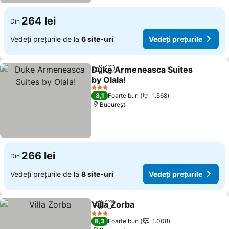
264 lei
Din
Vedeți prețurile de la
6 site-uri
Vedeți prețurile
Duke Armeneasca Suites
Distribuiți
Adăugaţi la favorite
by Olala!
3 Stele
8,1
Foarte bun
1.568
București
266 lei
Din
Vedeți prețurile de la
8 site-uri
Vedeți prețurile
Villa Zorba
Distribuiți
Adăugaţi la favorite
3 Stele
8,3
Foarte bun
1.008