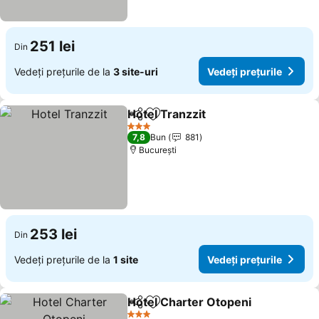
251 lei
Din
Vedeți prețurile de la
3 site-uri
Vedeți prețurile
Hotel Tranzzit
Distribuiți
Adăugaţi la favorite
3 Stele
7,8
Bun
881
București
253 lei
Din
Vedeți prețurile de la
1 site
Vedeți prețurile
Hotel Charter Otopeni
Distribuiți
Adăugaţi la favorite