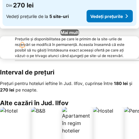
270 lei
Din
Vedeți prețurile de la
5 site-uri
Vedeți prețurile
Mai mult
Prețurile și disponibilitatea pe care le primim de la site-urile de
rezervări se modifică în permanență. Aceasta înseamnă că este
posibil să nu găsiți întotdeauna exact aceeași ofertă pe care ați
văzut-o pe trivago atunci când ajungeți pe site-ul de rezervări.
Interval de prețuri
Prețuri pentru hoteluri ieftine în Jud. Ilfov, cuprinse între
‎180 lei
și
‎270 lei
pe noapte.
Alte cazări în Jud. Ilfov