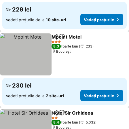
229 lei
Din
Vedeți prețurile de la
10 site-uri
Vedeți prețurile
Mpoint Motel
Distribuiți
Adăugaţi la favorite
3 Stele
8,3
Foarte bun
233
București
230 lei
Din
Vedeți prețurile de la
2 site-uri
Vedeți prețurile
Hotel Sir Orhideea
Distribuiți
Adăugaţi la favorite
2 Stele
8,4
Foarte bun
5.032
București