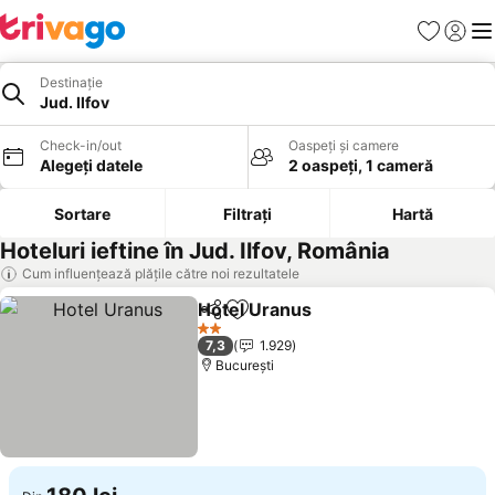
Favorite
Conect
Men
Destinație
Jud. Ilfov
Check-in/out
Oaspeți și camere
Alegeți datele
2 oaspeți, 1 cameră
Sortare
Filtrați
Hartă
Hoteluri ieftine în Jud. Ilfov, România
Cum influențează plățile către noi rezultatele
Hotel Uranus
Distribuiți
Adăugaţi la favorite
2 Stele
7,3
1.929
București