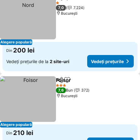
Distribuiți
Adăugaţi la favorite
1 Stele
7,0
7.224
București
Alegere populară
200 lei
Din
Vedeți prețurile de la
2 site-uri
Vedeți prețurile
Foisor
Distribuiți
Adăugaţi la favorite
3 Stele
7,6
Bun
372
București
Alegere populară
210 lei
Din