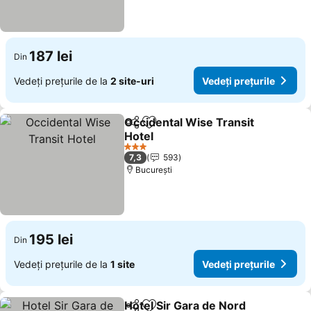
187 lei
Din
Vedeți prețurile de la
2 site-uri
Vedeți prețurile
Occidental Wise Transit
Distribuiți
Adăugaţi la favorite
Hotel
3 Stele
7,3
593
București
195 lei
Din
Vedeți prețurile de la
1 site
Vedeți prețurile
Hotel Sir Gara de Nord