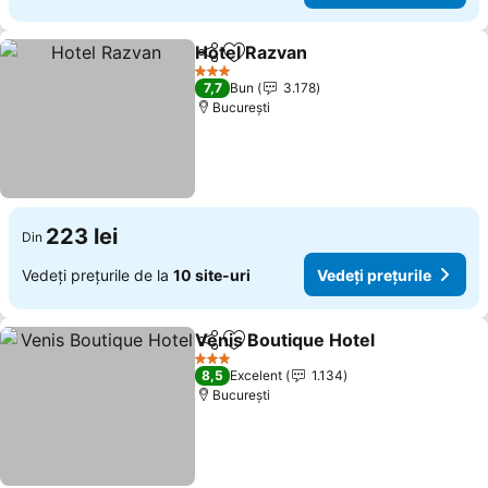
Hotel Razvan
Distribuiți
Adăugaţi la favorite
3 Stele
7,7
Bun
3.178
București
223 lei
Din
Vedeți prețurile de la
10 site-uri
Vedeți prețurile
Venis Boutique Hotel
Distribuiți
Adăugaţi la favorite
3 Stele
8,5
Excelent
1.134
București