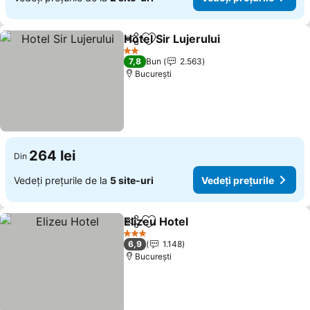
Hotel Sir Lujerului
Distribuiți
Adăugaţi la favorite
2 Stele
7,8
Bun
2.563
București
264 lei
Din
Vedeți prețurile de la
5 site-uri
Vedeți prețurile
Elizeu Hotel
Distribuiți
Adăugaţi la favorite
3 Stele
6,9
1.148
București