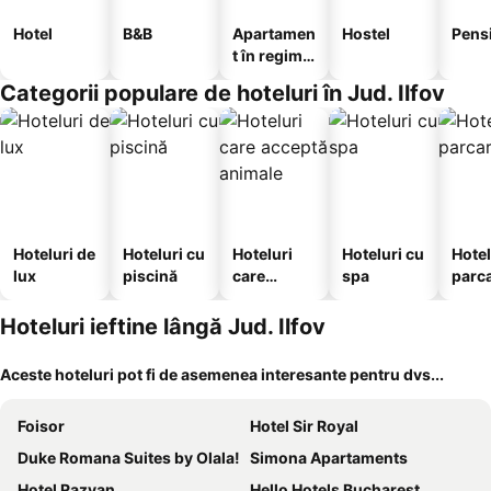
Hotel
B&B
Apartamen
Hostel
Pens
t în regim
hotelier
Categorii populare de hoteluri în Jud. Ilfov
Hoteluri de
Hoteluri cu
Hoteluri
Hoteluri cu
Hotel
lux
piscină
care
spa
parc
acceptă
animale
Hoteluri ieftine lângă Jud. Ilfov
Aceste hoteluri pot fi de asemenea interesante pentru dvs...
Foisor
Hotel Sir Royal
Duke Romana Suites by Olala!
Simona Apartaments
Hotel Razvan
Hello Hotels Bucharest