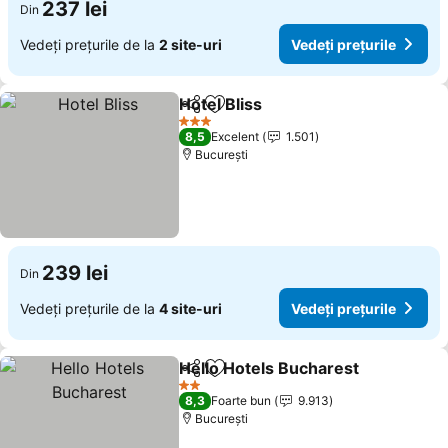
237 lei
Din
Vedeți prețurile de la
2 site-uri
Vedeți prețurile
Hotel Bliss
Distribuiți
Adăugaţi la favorite
3 Stele
8,5
Excelent
1.501
București
239 lei
Din
Vedeți prețurile de la
4 site-uri
Vedeți prețurile
Hello Hotels Bucharest
Distribuiți
Adăugaţi la favorite
2 Stele
8,3
Foarte bun
9.913
București