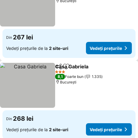
București
267 lei
Din
Vedeți prețurile de la
2 site-uri
Vedeți prețurile
Casa Gabriela
Distribuiți
Adăugaţi la favorite
3 Stele
8,1
Foarte bun
1.335
București
268 lei
Din
Vedeți prețurile de la
2 site-uri
Vedeți prețurile