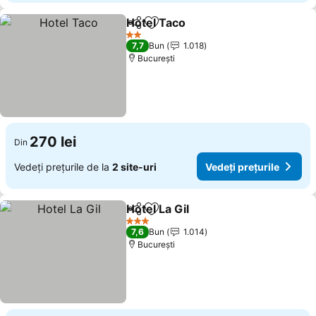
Hotel Taco
Distribuiți
Adăugaţi la favorite
2 Stele
7,7
Bun
1.018
București
270 lei
Din
Vedeți prețurile de la
2 site-uri
Vedeți prețurile
Hotel La Gil
Distribuiți
Adăugaţi la favorite
3 Stele
7,6
Bun
1.014
București