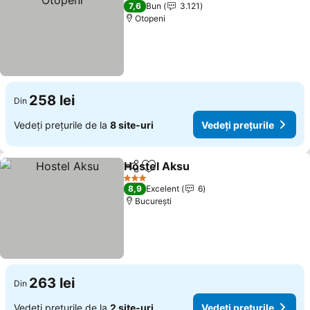
3 Stele
7,6
Bun
3.121
Otopeni
258 lei
Din
Vedeți prețurile de la
8 site-uri
Vedeți prețurile
Hostel Aksu
Distribuiți
Adăugaţi la favorite
3 Stele
8,9
Excelent
6
București
263 lei
Din
Vedeți prețurile de la
2 site-uri
Vedeți prețurile