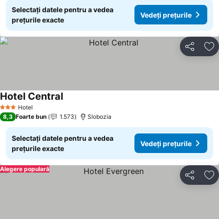
Selectați datele pentru a vedea
Vedeți prețurile
prețurile exacte
Distribuiți
Ad
Hotel Central
Hotel
3 Stele
8,3
Foarte bun
1.573
Slobozia
Selectați datele pentru a vedea
Vedeți prețurile
prețurile exacte
Alegere populară
Distribuiți
Ad