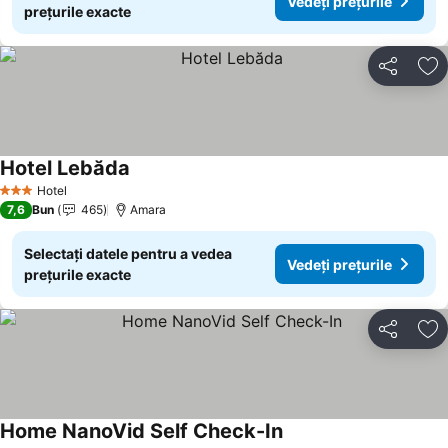
Vedeți prețurile
prețurile exacte
Distribuiți
Ad
Hotel Lebăda
Hotel
3 Stele
7,6
Bun
465
Amara
Selectați datele pentru a vedea
Vedeți prețurile
prețurile exacte
Distribuiți
Ad
Home NanoVid Self Check-In