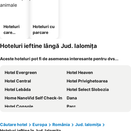
Hoteluri
Hoteluri cu
care
parcare
acceptă
animale
Hoteluri ieftine lângă Jud. Ialomiţa
Aceste hoteluri pot fi de asemenea interesante pentru dvs...
Hotel Evergreen
Hotel Heaven
Hotel Central
Hotel Privighetoarea
Hotel Lebăda
Hotel Select Slobozia
Home NanoVid Self Check-In
Dana
Hotel Console
Parc
Motel Valentina
Hotel Royal 2
Motel Diamant
Robert Local Social MOTEL
Căutare hotel
Europa
România
Jud. Ialomiţa
Hoteluri ieftine în Jud. Ialomiţa