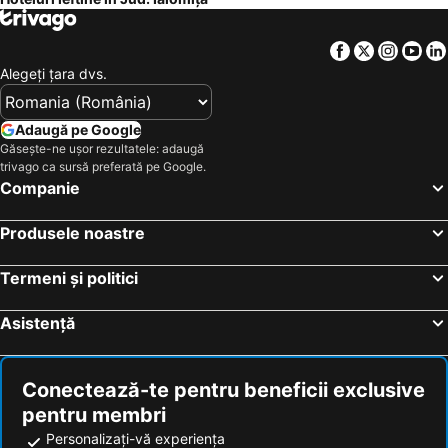
Royal
Pikanore
Pensiunea Cris-Andre
Hotel Central Vladimir
Facebook
Twitter
Insta
Yo
Alegeţi ţara dvs.
Adaugă pe Google
Găsește-ne ușor rezultatele: adaugă
trivago ca sursă preferată pe Google.
Companie
Produsele noastre
Termeni și politici
Asistență
Conectează-te pentru beneficii exclusive
pentru membri
Personalizați-vă experiența