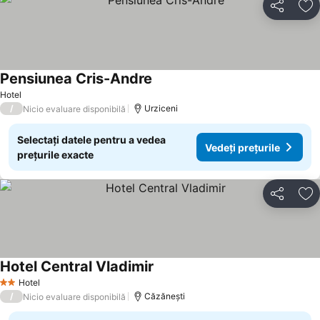
Distribuiți
Ad
Pensiunea Cris-Andre
Hotel
/
Urziceni
Nicio evaluare disponibilă
Selectați datele pentru a vedea
Vedeți prețurile
prețurile exacte
Distribuiți
Ad
Hotel Central Vladimir
Hotel
2 Stele
/
Căzăneşti
Nicio evaluare disponibilă