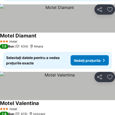
Distribuiți
Ad
Motel Diamant
Hotel
3 Stele
7,9
Bun
434
Amara
Selectați datele pentru a vedea
Vedeți prețurile
prețurile exacte
Distribuiți
Ad
Motel Valentina
Hotel
3 Stele
7,8
Bun
415
Urziceni