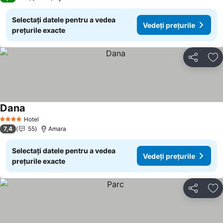
Selectați datele pentru a vedea
Vedeți prețurile
prețurile exacte
Distribuiți
Ad
Dana
Hotel
4 Stele
7,4
55
Amara
Selectați datele pentru a vedea
Vedeți prețurile
prețurile exacte
Distribuiți
Ad