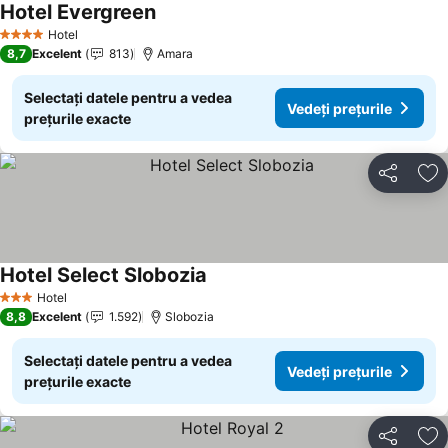
Hotel Evergreen
Hotel
4 Stele
8,7
Excelent
813
Amara
Selectați datele pentru a vedea
Vedeți prețurile
prețurile exacte
Distribuiți
Ad
Hotel Select Slobozia
Hotel
3 Stele
8,8
Excelent
1.592
Slobozia
Selectați datele pentru a vedea
Vedeți prețurile
prețurile exacte
Distribuiți
Ad