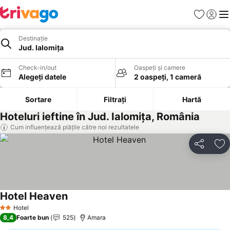
Favorite
Conect
Men
Destinație
Jud. Ialomiţa
Check-in/out
Oaspeți și camere
Alegeți datele
2 oaspeți, 1 cameră
Sortare
Filtrați
Hartă
Hoteluri ieftine în Jud. Ialomiţa, România
Cum influențează plățile către noi rezultatele
Distribuiți
Ad
Hotel Heaven
Hotel
2 Stele
8,4
Foarte bun
525
Amara