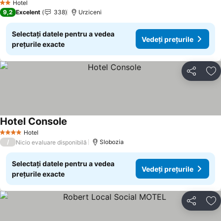
Hotel
2 Stele
9,2
Excelent
338
Urziceni
Selectați datele pentru a vedea
Vedeți prețurile
prețurile exacte
Distribuiți
Ad
Hotel Console
Hotel
4 Stele
/
Slobozia
Nicio evaluare disponibilă
Selectați datele pentru a vedea
Vedeți prețurile
prețurile exacte
Distribuiți
Ad