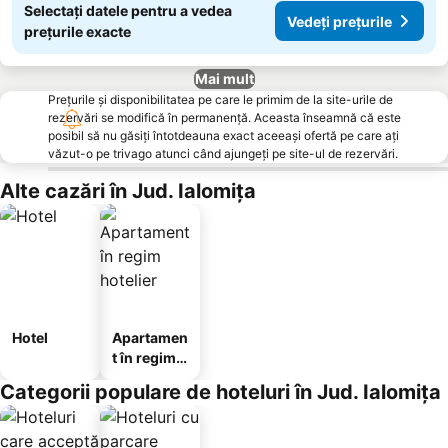
Selectați datele pentru a vedea
Vedeți prețurile
prețurile exacte
Mai mult
Prețurile și disponibilitatea pe care le primim de la site-urile de
rezervări se modifică în permanență. Aceasta înseamnă că este
posibil să nu găsiți întotdeauna exact aceeași ofertă pe care ați
văzut-o pe trivago atunci când ajungeți pe site-ul de rezervări.
Alte cazări în Jud. Ialomiţa
Hotel
Apartamen
t în regim
hotelier
Categorii populare de hoteluri în Jud. Ialomiţa