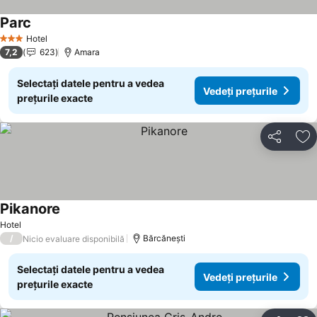
Parc
Hotel
3 Stele
7,2
623
Amara
Selectați datele pentru a vedea
Vedeți prețurile
prețurile exacte
Distribuiți
Ad
Pikanore
Hotel
/
Bărcănești
Nicio evaluare disponibilă
Selectați datele pentru a vedea
Vedeți prețurile
prețurile exacte