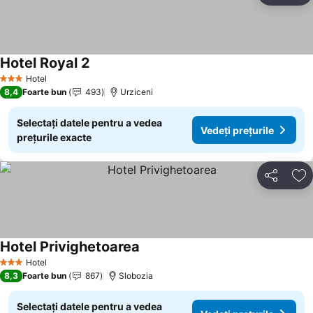
Hotel Royal 2
Hotel
3 Stele
8,4
Foarte bun
493
Urziceni
Selectați datele pentru a vedea
Vedeți prețurile
prețurile exacte
Distribuiți
Ad
Hotel Privighetoarea
Hotel
3 Stele
8,3
Foarte bun
867
Slobozia
Selectați datele pentru a vedea