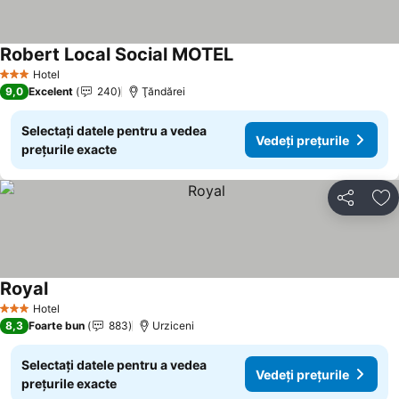
Robert Local Social MOTEL
Hotel
3 Stele
9,0
Excelent
240
Ţăndărei
Selectați datele pentru a vedea
Vedeți prețurile
prețurile exacte
Distribuiți
Ad
Royal
Hotel
3 Stele
8,3
Foarte bun
883
Urziceni
Selectați datele pentru a vedea
Vedeți prețurile
prețurile exacte