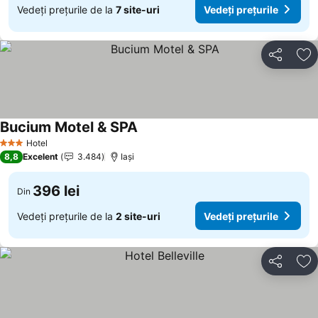
Vedeți prețurile de la
7 site-uri
Vedeți prețurile
Distribuiți
Ad
Bucium Motel & SPA
Vedeți prețurile
Hotel
3 Stele
8,8
Excelent
3.484
Iaşi
396 lei
Din
Vedeți prețurile de la
2 site-uri
Vedeți prețurile
Distribuiți
Ad