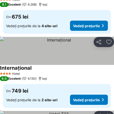
4 Stele
9,1
Excelent
6.268
Iaşi
675 lei
Din
Vedeți prețurile de la
4 site-uri
Vedeți prețurile
Distribuiți
Ad
Internaţional
Vedeți prețurile
Hotel
4 Stele
9,0
Excelent
6.150
Iaşi
749 lei
Din
Vedeți prețurile de la
2 site-uri
Vedeți prețurile