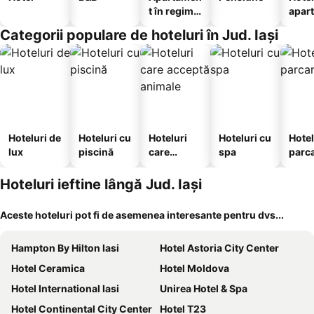
t în regim
apar
hotelier
te
Categorii populare de hoteluri în Jud. Iași
Hoteluri de
Hoteluri cu
Hoteluri
Hoteluri cu
Hotel
lux
piscină
care
spa
parc
acceptă
animale
Hoteluri ieftine lângă Jud. Iași
Aceste hoteluri pot fi de asemenea interesante pentru dvs...
Hampton By Hilton Iasi
Hotel Astoria City Center
Hotel Ceramica
Hotel Moldova
Hotel International Iasi
Unirea Hotel & Spa
Hotel Continental City Center
Hotel T23