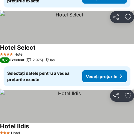
prețurile exacte
Distribuiți
Ad
Hotel Select
Vedeți prețurile
Hotel
4 Stele
9,2
Excelent
2.975
Iaşi
Selectați datele pentru a vedea
Vedeți prețurile
prețurile exacte
Distribuiți
Ad
Hotel Ildis
Vedeți prețurile
Hotel