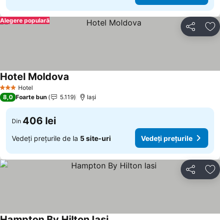
Alegere populară
Distribuiți
Ad
Hotel Moldova
Vedeți prețurile
Hotel
3 Stele
8,0
Foarte bun
5.119
Iaşi
406 lei
Din
Vedeți prețurile de la
5 site-uri
Vedeți prețurile
Distribuiți
Ad
Hampton By Hilton Iasi