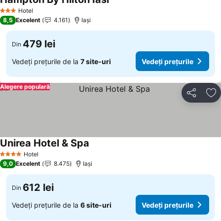
Vedeți prețurile
Hotel
3 Stele
8,5
Excelent
4.161
Iaşi
479 lei
Din
Vedeți prețurile de la
7 site-uri
Vedeți prețurile
Alegere populară
Distribuiți
Ad
Unirea Hotel & Spa
Vedeți prețurile
Hotel
4 Stele
9,0
Excelent
8.475
Iaşi
612 lei
Din
Vedeți prețurile de la
6 site-uri
Vedeți prețurile