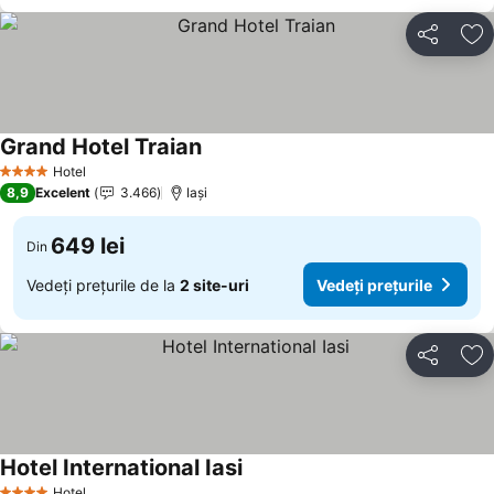
Distribuiți
Ad
Grand Hotel Traian
Vedeți prețurile
Hotel
4 Stele
8,9
Excelent
3.466
Iaşi
649 lei
Din
Vedeți prețurile de la
2 site-uri
Vedeți prețurile
Distribuiți
Ad
Hotel International Iasi
Vedeți prețurile
Hotel