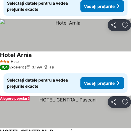
Selectați datele pentru a vedea
Vedeți prețurile
prețurile exacte
Distribuiți
Ad
Hotel Arnia
Vedeți prețurile
Hotel
3 Stele
9,4
Excelent
3.199
Iaşi
Selectați datele pentru a vedea
Vedeți prețurile
prețurile exacte
Alegere populară
Distribuiți
Ad