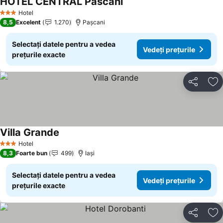
HOTEL CENTRAL Pascani
Vedeți prețurile
Hotel
3 Stele
8,5
Excelent
1.270
Paşcani
Selectați datele pentru a vedea
Vedeți prețurile
prețurile exacte
Distribuiți
Ad
Villa Grande
Vedeți prețurile
Hotel
3 Stele
8,3
Foarte bun
499
Iaşi
Selectați datele pentru a vedea
Vedeți prețurile
prețurile exacte
Distribuiți
Ad