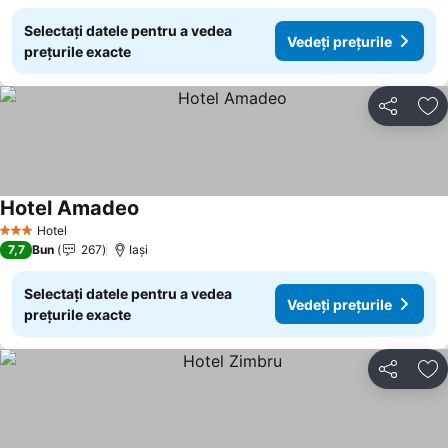
Selectați datele pentru a vedea
Vedeți prețurile
prețurile exacte
Distribuiți
Ad
Hotel Amadeo
Vedeți prețurile
Hotel
3 Stele
7,7
Bun
267
Iaşi
Selectați datele pentru a vedea
Vedeți prețurile
prețurile exacte
Distribuiți
Ad