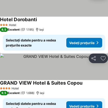
Hotel Dorobanti
Vedeți prețurile
Hotel
3 Stele
8,5
Excelent
1.195
Iaşi
Selectați datele pentru a vedea
Vedeți prețurile
prețurile exacte
Distribuiți
Ad
GRAND VIEW Hotel & Suites Copou
Vedeți prețuri
Hotel
4 Stele
9,5
Excelent
1.688
Iaşi
Selectați datele pentru a vedea
Vedeți prețurile