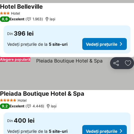
Hotel Belleville
Vedeți prețurile
Hotel
3 Stele
8,6
Excelent
1.963
Iaşi
396 lei
Din
Vedeți prețurile de la
5 site-uri
Vedeți prețurile
Alegere populară
Distribuiți
Ad
Pleiada Boutique Hotel & Spa
Vedeți prețurile
Hotel
5 Stele
9,2
Excelent
4.446
Iaşi
400 lei
Din
Vedeți prețurile de la
5 site-uri
Vedeți prețurile