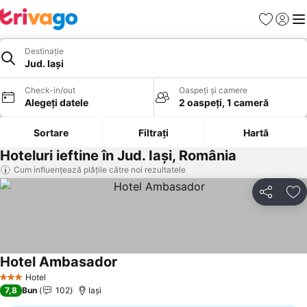
Favorite
Conect
Men
Destinație
Jud. Iași
Check-in/out
Oaspeți și camere
Alegeți datele
2 oaspeți, 1 cameră
Sortare
Filtrați
Hartă
Hoteluri ieftine în Jud. Iași, România
Cum influențează plățile către noi rezultatele
Distribuiți
Ad
Hotel Ambasador
Vedeți prețurile
Hotel
3 Stele
7,8
Bun
102
Iaşi