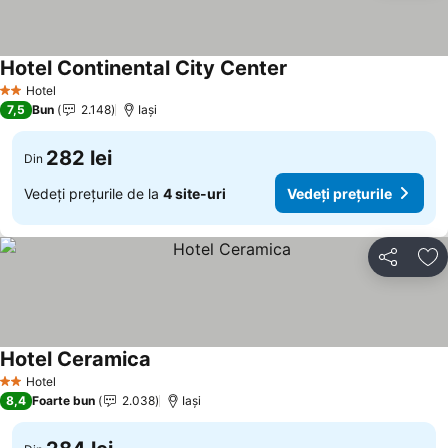
Hotel Continental City Center
Vedeți prețurile
Hotel
2 Stele
7,5
Bun
2.148
Iaşi
282 lei
Din
Vedeți prețurile de la
4 site-uri
Vedeți prețurile
Distribuiți
Ad
Hotel Ceramica
Vedeți prețurile
Hotel
2 Stele
8,4
Foarte bun
2.038
Iaşi