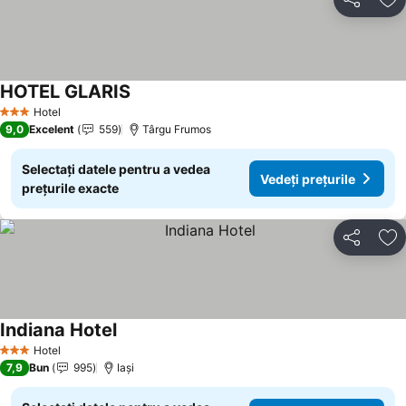
Distribuiți
Ad
HOTEL GLARIS
Vedeți prețurile
Hotel
3 Stele
9,0
Excelent
559
Târgu Frumos
Selectați datele pentru a vedea
Vedeți prețurile
prețurile exacte
Distribuiți
Ad
Indiana Hotel
Vedeți prețurile
Hotel
3 Stele
7,9
Bun
995
Iaşi