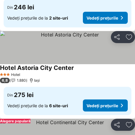
246 lei
Din
Vedeți prețurile de la
2 site-uri
Vedeți prețurile
Distribuiți
Ad
Hotel Astoria City Center
Vedeți prețurile
Hotel
3 Stele
6,8
1.880
Iaşi
275 lei
Din
Vedeți prețurile de la
6 site-uri
Vedeți prețurile
Alegere populară
Distribuiți
Ad