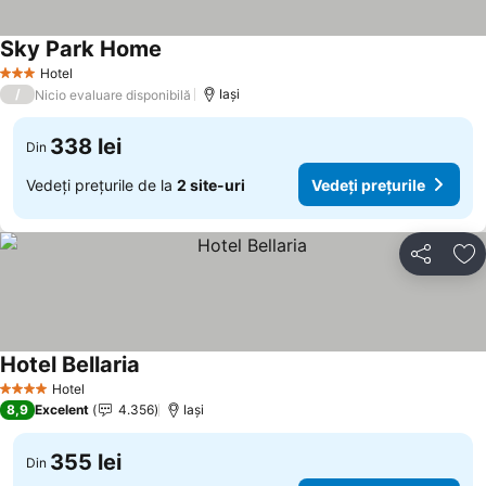
Sky Park Home
Vedeți prețurile
Hotel
3 Stele
/
Iaşi
Nicio evaluare disponibilă
338 lei
Din
Vedeți prețurile de la
2 site-uri
Vedeți prețurile
Distribuiți
Ad
Hotel Bellaria
Vedeți prețurile
Hotel
4 Stele
8,9
Excelent
4.356
Iaşi
355 lei
Din