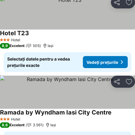
Distribuiți
Ad
Hotel T23
Vedeți prețurile
Hotel
3 Stele
8,9
Excelent
505
Iaşi
Selectați datele pentru a vedea
Vedeți prețurile
prețurile exacte
Distribuiți
Ad
Ramada by Wyndham Iasi City Centre
Vedeți pre
Hotel
3 Stele
8,6
Excelent
3.561
Iaşi