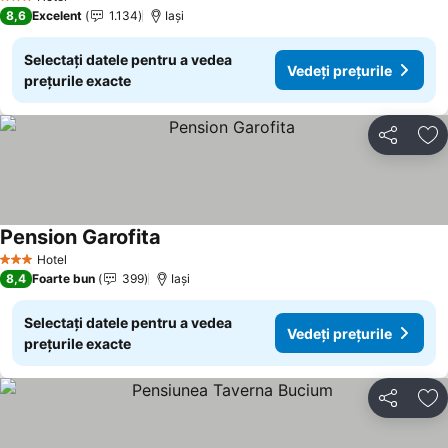
3 Stele
8,6
Excelent
1.134
Iaşi
Selectați datele pentru a vedea
Vedeți prețurile
prețurile exacte
Distribuiți
Ad
Pension Garofita
Vedeți prețurile
Hotel
3 Stele
8,4
Foarte bun
399
Iaşi
Selectați datele pentru a vedea
Vedeți prețurile
prețurile exacte
Distribuiți
Ad