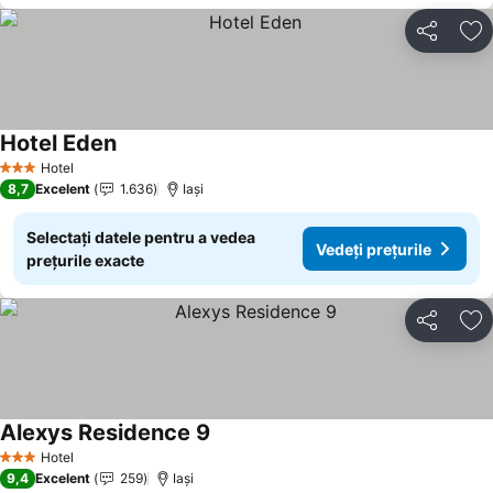
Distribuiți
Ad
Hotel Eden
Vedeți prețurile
Hotel
3 Stele
8,7
Excelent
1.636
Iaşi
Selectați datele pentru a vedea
Vedeți prețurile
prețurile exacte
Distribuiți
Ad
Alexys Residence 9
Vedeți prețurile
Hotel
3 Stele
9,4
Excelent
259
Iaşi