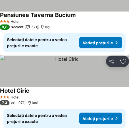
Pensiunea Taverna Bucium
Vedeți prețurile
Hotel
3 Stele
8,8
Excelent
621
Iaşi
Selectați datele pentru a vedea
Vedeți prețurile
prețurile exacte
Distribuiți
Ad
Hotel Ciric
Vedeți prețurile
Hotel
3 Stele
7,3
1.071
Iaşi
Selectați datele pentru a vedea
Vedeți prețurile
prețurile exacte