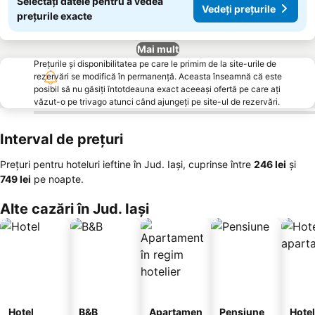
Selectați datele pentru a vedea
Vedeți prețurile
prețurile exacte
Mai mult
Prețurile și disponibilitatea pe care le primim de la site-urile de
rezervări se modifică în permanență. Aceasta înseamnă că este
posibil să nu găsiți întotdeauna exact aceeași ofertă pe care ați
văzut-o pe trivago atunci când ajungeți pe site-ul de rezervări.
Interval de prețuri
Prețuri pentru hoteluri ieftine în Jud. Iași, cuprinse între
‎246 lei
și
‎749 lei
pe noapte.
Alte cazări în Jud. Iași
Hotel
B&B
Apartamen
Pensiune
Hotel