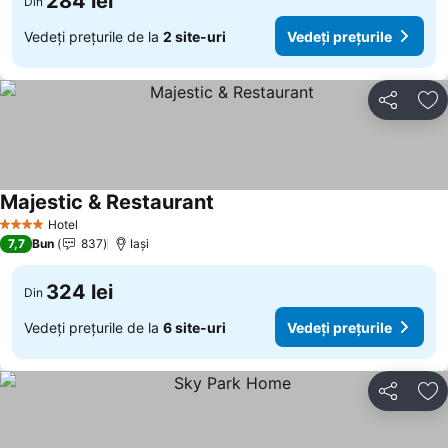
284 lei
Din
Vedeți prețurile de la
2 site-uri
Vedeți prețurile
Distribuiți
Ad
Majestic & Restaurant
Vedeți prețurile
Hotel
4 Stele
7,7
Bun
837
Iaşi
324 lei
Din
Vedeți prețurile de la
6 site-uri
Vedeți prețurile
Distribuiți
Ad