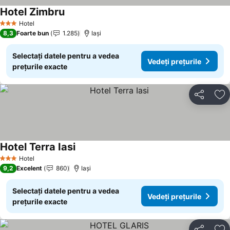
Hotel Zimbru
Vedeți prețurile
Hotel
3 Stele
8,3
Foarte bun
1.285
Iaşi
Selectați datele pentru a vedea
Vedeți prețurile
prețurile exacte
Distribuiți
Ad
Hotel Terra Iasi
Vedeți prețurile
Hotel
3 Stele
9,2
Excelent
860
Iaşi
Selectați datele pentru a vedea
Vedeți prețurile
prețurile exacte