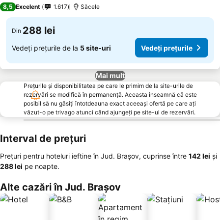
3 Stele
8,5
Excelent
1.617
Săcele
288 lei
Din
Vedeți prețurile de la
5 site-uri
Vedeți prețurile
Mai mult
Prețurile și disponibilitatea pe care le primim de la site-urile de
rezervări se modifică în permanență. Aceasta înseamnă că este
posibil să nu găsiți întotdeauna exact aceeași ofertă pe care ați
văzut-o pe trivago atunci când ajungeți pe site-ul de rezervări.
Interval de prețuri
Prețuri pentru hoteluri ieftine în Jud. Brașov, cuprinse între
‎142 lei
și
‎288 lei
pe noapte.
Alte cazări în Jud. Brașov