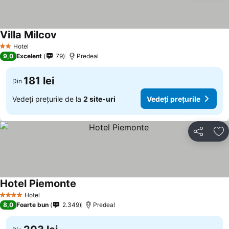
Villa Milcov
Hotel
2 Stele
9,0
Excelent
79
Predeal
181 lei
Din
Vedeți prețurile de la
2 site-uri
Vedeți prețurile
Distribuiți
Ad
Hotel Piemonte
Hotel
4 Stele
8,0
Foarte bun
2.349
Predeal