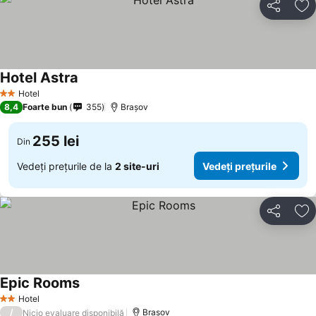
Distribuiți
Ad
Hotel Astra
Hotel
2 Stele
8,4
Foarte bun
355
Brașov
255 lei
Din
Vedeți prețurile de la
2 site-uri
Vedeți prețurile
Distribuiți
Ad
Epic Rooms
Hotel
2 Stele
/
Brașov
Nicio evaluare disponibilă