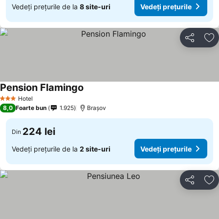
Vedeți prețurile de la
8 site-uri
Vedeți prețurile
Distribuiți
Ad
Pension Flamingo
Hotel
3 Stele
8,0
Foarte bun
1.925
Brașov
224 lei
Din
Vedeți prețurile de la
2 site-uri
Vedeți prețurile
Distribuiți
Ad