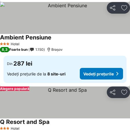
Distribuiți
Ad
Ambient Pensiune
Hotel
3 Stele
8,3
Foarte bun
1.150
Brașov
287 lei
Din
Vedeți prețurile de la
8 site-uri
Vedeți prețurile
Alegere populară
Distribuiți
Ad
Q Resort and Spa
Hotel