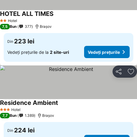
HOTEL ALL TIMES
Hotel
2 Stele
7,5
Bun
377
Brașov
223 lei
Din
Vedeți prețurile de la
2 site-uri
Vedeți prețurile
Distribuiți
Ad
Residence Ambient
Hotel
3 Stele
7,7
Bun
1.389
Brașov
224 lei
Din