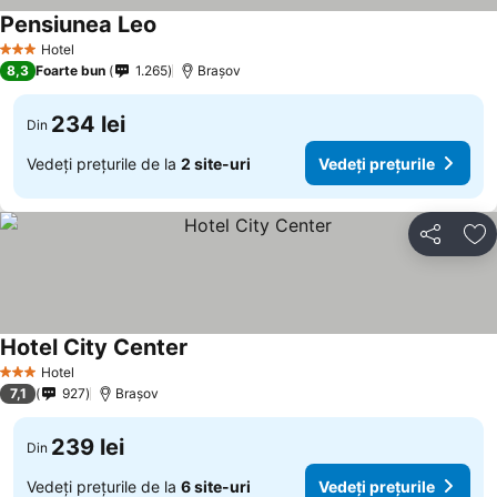
Pensiunea Leo
Hotel
3 Stele
8,3
Foarte bun
1.265
Brașov
234 lei
Din
Vedeți prețurile de la
2 site-uri
Vedeți prețurile
Distribuiți
Ad
Hotel City Center
Hotel
3 Stele
7,1
927
Brașov
239 lei
Din
Vedeți prețurile de la
6 site-uri
Vedeți prețurile