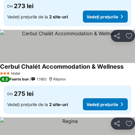
273 lei
Din
Vedeți prețurile de la
2 site-uri
Vedeți prețurile
Distribuiți
Ad
Cerbul Chalét Accommodation & Wellness
Hotel
3 Stele
8,3
Foarte bun
1.160
Râşnov
275 lei
Din
Vedeți prețurile de la
2 site-uri
Vedeți prețurile
Distribuiți
Ad