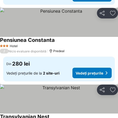
Distribuiți
Ad
Pensiunea Constanta
Hotel
3 Stele
/
Predeal
Nicio evaluare disponibilă
280 lei
Din
Vedeți prețurile de la
2 site-uri
Vedeți prețurile
Distribuiți
Ad
Transylvanian Nest