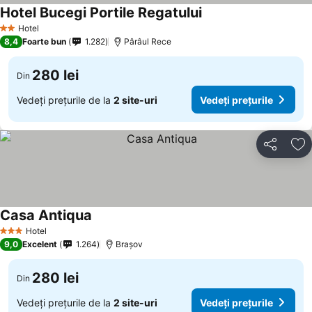
Hotel Bucegi Portile Regatului
Hotel
2 Stele
8,4
Foarte bun
1.282
Pârâul Rece
280 lei
Din
Vedeți prețurile de la
2 site-uri
Vedeți prețurile
Distribuiți
Ad
Casa Antiqua
Hotel
3 Stele
9,0
Excelent
1.264
Brașov
280 lei
Din
Vedeți prețurile de la
2 site-uri
Vedeți prețurile