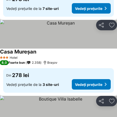
Vedeți prețurile de la
7 site-uri
Vedeți prețurile
Distribuiți
Ad
Casa Mureșan
Hotel
3 Stele
8,0
Foarte bun
2.358
Brașov
278 lei
Din
Vedeți prețurile de la
3 site-uri
Vedeți prețurile
Distribuiți
Ad