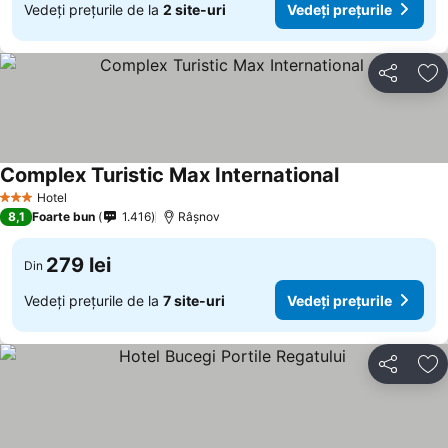
Vedeți prețurile de la
2 site-uri
Vedeți prețurile
Distribuiți
Ad
Complex Turistic Max International
Hotel
3 Stele
8,1
Foarte bun
1.416
Râşnov
279 lei
Din
Vedeți prețurile de la
7 site-uri
Vedeți prețurile
Distribuiți
Ad