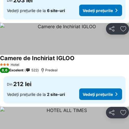
203 lei
Din
Vedeți prețurile de la
6 site-uri
Vedeți prețurile
Distribuiți
Ad
Camere de Inchiriat IGLOO
Hotel
3 Stele
8,6
Excelent
522
Predeal
212 lei
Din
Vedeți prețurile de la
2 site-uri
Vedeți prețurile
Distribuiți
Ad