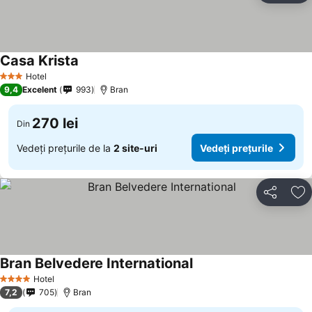
Casa Krista
Hotel
3 Stele
9,4
Excelent
993
Bran
270 lei
Din
Vedeți prețurile de la
2 site-uri
Vedeți prețurile
Distribuiți
Ad
Bran Belvedere International
Hotel
4 Stele
7,2
705
Bran