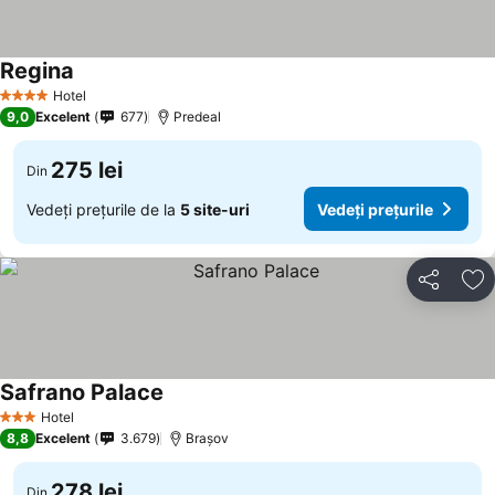
Regina
Hotel
4 Stele
9,0
Excelent
677
Predeal
275 lei
Din
Vedeți prețurile de la
5 site-uri
Vedeți prețurile
Distribuiți
Ad
Safrano Palace
Hotel
3 Stele
8,8
Excelent
3.679
Brașov
278 lei
Din