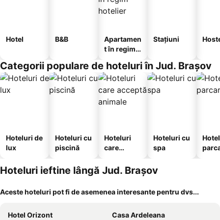
Hotel
B&B
Apartamen
Stațiuni
Host
t în regim
hotelier
Categorii populare de hoteluri în Jud. Brașov
Hoteluri de
Hoteluri cu
Hoteluri
Hoteluri cu
Hotel
lux
piscină
care
spa
parc
acceptă
animale
Hoteluri ieftine lângă Jud. Brașov
Aceste hoteluri pot fi de asemenea interesante pentru dvs...
Hotel Orizont
Casa Ardeleana