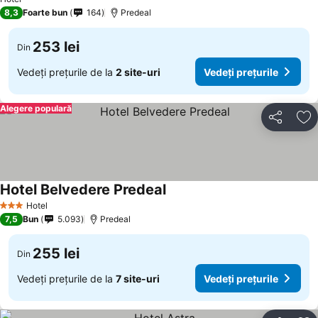
8,3
Foarte bun
164
Predeal
253 lei
Din
Vedeți prețurile de la
2 site-uri
Vedeți prețurile
Alegere populară
Distribuiți
Ad
Hotel Belvedere Predeal
Hotel
3 Stele
7,5
Bun
5.093
Predeal
255 lei
Din
Vedeți prețurile de la
7 site-uri
Vedeți prețurile