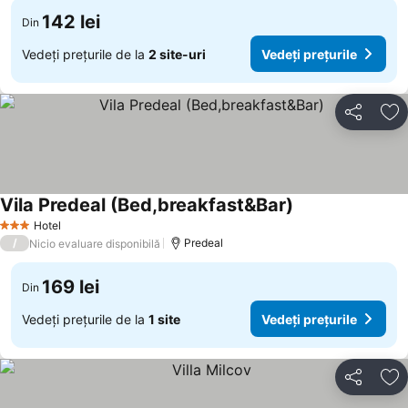
142 lei
Din
Vedeți prețurile de la
2 site-uri
Vedeți prețurile
Distribuiți
Ad
Vila Predeal (Bed,breakfast&Bar)
Hotel
3 Stele
/
Predeal
Nicio evaluare disponibilă
169 lei
Din
Vedeți prețurile de la
1 site
Vedeți prețurile
Distribuiți
Ad