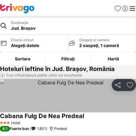
Favorite
Conect
Men
Destinație
Jud. Brașov
Check-in/out
Oaspeți și camere
Alegeți datele
2 oaspeți, 1 cameră
Sortare
Filtrați
Hartă
Hoteluri ieftine în Jud. Brașov, România
Cum influențează plățile către noi rezultatele
Distribuiți
Ad
Cabana Fulg De Nea Predeal
Hotel
3 Stele
8,1
Foarte bun
1.801
Predeal