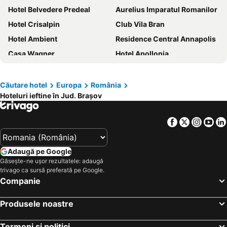
Hotel Belvedere Predeal
Aurelius Imparatul Romanilor
Hotel Crisalpin
Club Vila Bran
Hotel Ambient
Residence Central Annapolis
Casa Wagner
Hotel Apollonia
Cabana Fulg De Nea Predeal
Hotel Piatra Mare
Belvedere Resort Moieciu
Hotel Aro Palace
Căutare hotel
Europa
România
Hoteluri ieftine în Jud. Brașov
Ambient Pensiune
Hotel Piemonte
Residence Ambient
Safrano Palace
Facebook
Twitter
Insta
Yo
Swissôtel Poiana Brasov (opening February 2024)
Alpin Resort Hotel
C.R.F.M
La Maisonnette
Adaugă pe Google
Hotel Rabbit Bran
Ezio House
Găsește-ne ușor rezultatele: adaugă
trivago ca sursă preferată pe Google.
Hotel Carmen
Hotel Ski&Sky
Companie
Grand Hotel Belvedere
Kronwell Brasov Hotel
Hotel Gott
Complex Turistic Max International
Produsele noastre
Hotel Ave Lux
Hotel boutique Garden Resort by Brancoveanu
Termeni și politici