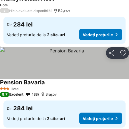
Hotel
/
Râşnov
Nicio evaluare disponibilă
284 lei
Din
Vedeți prețurile de la
2 site-uri
Vedeți prețurile
Distribuiți
Ad
Pension Bavaria
Hotel
3 Stele
8,7
Excelent
488
Brașov
284 lei
Din
Vedeți prețurile de la
2 site-uri
Vedeți prețurile