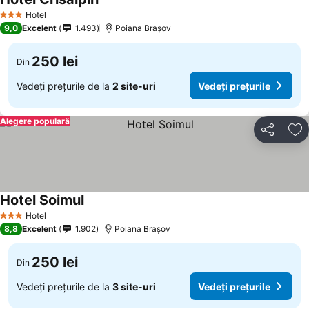
Hotel
3 Stele
9,0
Excelent
1.493
Poiana Braşov
250 lei
Din
Vedeți prețurile de la
2 site-uri
Vedeți prețurile
Alegere populară
Distribuiți
Ad
Hotel Soimul
Hotel
3 Stele
8,8
Excelent
1.902
Poiana Braşov
250 lei
Din
Vedeți prețurile de la
3 site-uri
Vedeți prețurile