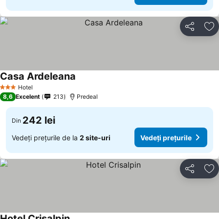
Distribuiți
Ad
Casa Ardeleana
Hotel
3 Stele
8,6
Excelent
213
Predeal
242 lei
Din
Vedeți prețurile de la
2 site-uri
Vedeți prețurile
Distribuiți
Ad
Hotel Crisalpin