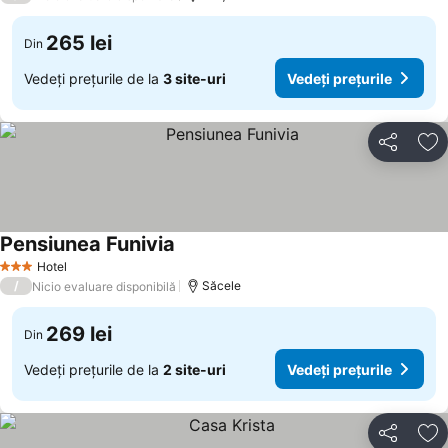
265 lei
Din
Vedeți prețurile de la
3 site-uri
Vedeți prețurile
Distribuiți
Ad
Pensiunea Funivia
Hotel
3 Stele
/
Săcele
Nicio evaluare disponibilă
269 lei
Din
Vedeți prețurile de la
2 site-uri
Vedeți prețurile
Distribuiți
Ad