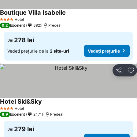
Boutique Villa Isabelle
Hotel
4 Stele
9,2
Excelent
392
Predeal
278 lei
Din
Vedeți prețurile de la
2 site-uri
Vedeți prețurile
Distribuiți
Ad
Hotel Ski&Sky
Hotel
4 Stele
8,9
Excelent
2.171
Predeal
279 lei
Din