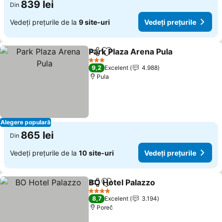
839 lei
Din
Vedeți prețurile de la
9 site-uri
Vedeți prețurile
Park Plaza Arena Pula
Distribuiți
Adăugaţi la favorite
3 Stele
9,2
Excelent
4.988
Pula
Alegere populară
865 lei
Din
Vedeți prețurile de la
10 site-uri
Vedeți prețurile
BO Hotel Palazzo
Distribuiți
Adăugaţi la favorite
4 Stele
8,7
Excelent
3.194
Poreč