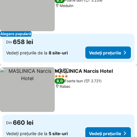
8,3
Foarte bun
3.239
Medulin
Alegere populară
658 lei
Din
Vedeți prețurile de la
8 site-uri
Vedeți prețurile
MASLINICA Narcis Hotel
Distribuiți
Adăugaţi la favorite
4 Stele
8,0
Foarte bun
2.721
Rabac
660 lei
Din
Vedeți prețurile de la
5 site-uri
Vedeți prețurile