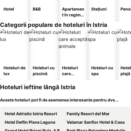
Hotel
B&B
Apartamen
Stațiuni
Pens
t în regim
hotelier
Categorii populare de hoteluri în Istria
Hoteluri de
Hoteluri cu
Hoteluri
Hoteluri cu
Hotel
lux
piscină
care
spa
plajă
acceptă
animale
Hoteluri ieftine lângă Istria
Aceste hoteluri pot fi de asemenea interesante pentru dvs...
Hotel Adriatic Istria Resort
Family Resort del Mar
Hotel Delfin Plava Laguna
Valamar Sanfior Hotel & Casa
Grand Hotel Brioni Pula, A Radisson Collection Hotel
Park Plaza Belvedere Medulin