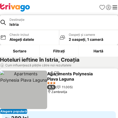
Favorite
Conect
Men
Destinație
Istria
Check-in/out
Oaspeți și camere
Alegeți datele
2 oaspeți, 1 cameră
Sortare
Filtrați
Hartă
Hoteluri ieftine în Istria, Croaţia
Cum influențează plățile către noi rezultatele
Apartments Polynesia
Distribuiți
Adăugaţi la favorite
Plava Laguna
3 Stele
6,5
11.005
Zambratija
Alegere populară