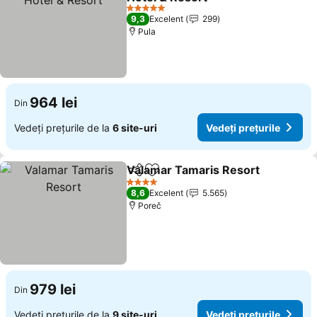
5 Stele
9,3
Excelent
299
Pula
964 lei
Din
Vedeți prețurile de la
6 site-uri
Vedeți prețurile
Valamar Tamaris Resort
Distribuiți
Adăugaţi la favorite
4 Stele
8,6
Excelent
5.565
Poreč
979 lei
Din
Vedeți prețurile de la
9 site-uri
Vedeți prețurile