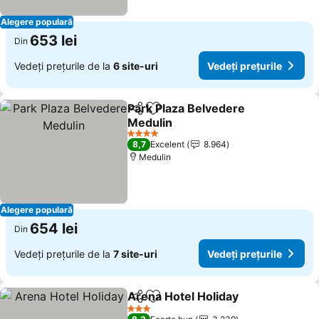
Alegere populară
653 lei
Din
Vedeți prețurile de la
6 site-uri
Vedeți prețurile
Park Plaza Belvedere
Distribuiți
Adăugaţi la favorite
Medulin
4 Stele
8,7
Excelent
8.964
Medulin
Alegere populară
654 lei
Din
Vedeți prețurile de la
7 site-uri
Vedeți prețurile
Arena Hotel Holiday
Distribuiți
Adăugaţi la favorite
3 Stele