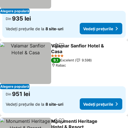
Alegere populară
935 lei
Din
Vedeți prețurile de la
8 site-uri
Vedeți prețurile
Valamar Sanfior Hotel &
Distribuiți
Adăugaţi la favorite
Casa
4 Stele
9,1
Excelent
9.598
Rabac
Alegere populară
951 lei
Din
Vedeți prețurile de la
8 site-uri
Vedeți prețurile
Monumenti Heritage
Distribuiți
Adăugaţi la favorite
Hotel & Resort