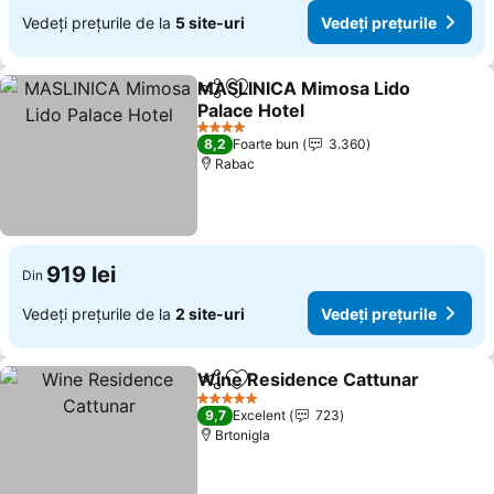
Vedeți prețurile de la
5 site-uri
Vedeți prețurile
MASLINICA Mimosa Lido
Distribuiți
Adăugaţi la favorite
Palace Hotel
4 Stele
8,2
Foarte bun
3.360
Rabac
919 lei
Din
Vedeți prețurile de la
2 site-uri
Vedeți prețurile
Wine Residence Cattunar
Distribuiți
Adăugaţi la favorite
5 Stele
9,7
Excelent
723
Brtonigla