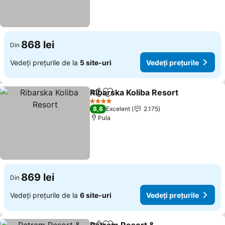
868 lei
Din
Vedeți prețurile de la
5 site-uri
Vedeți prețurile
Ribarska Koliba Resort
Distribuiți
Adăugaţi la favorite
4 Stele
8,8
Excelent
2.175
Pula
869 lei
Din
Vedeți prețurile de la
6 site-uri
Vedeți prețurile