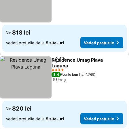
818 lei
Din
Vedeți prețurile de la
5 site-uri
Vedeți prețurile
Residence Umag Plava
Distribuiți
Adăugaţi la favorite
Laguna
4 Stele
8,4
Foarte bun
1.769
Umag
820 lei
Din
Vedeți prețurile de la
5 site-uri
Vedeți prețurile