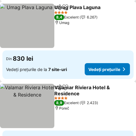
Umag Plava Laguna
Distribuiți
Adăugaţi la favorite
4 Stele
8,4
Excelent
6.267
Umag
830 lei
Din
Vedeți prețurile de la
7 site-uri
Vedeți prețurile
Valamar Riviera Hotel &
Distribuiți
Adăugaţi la favorite
Residence
4 Stele
8,9
Excelent
2.423
Poreč