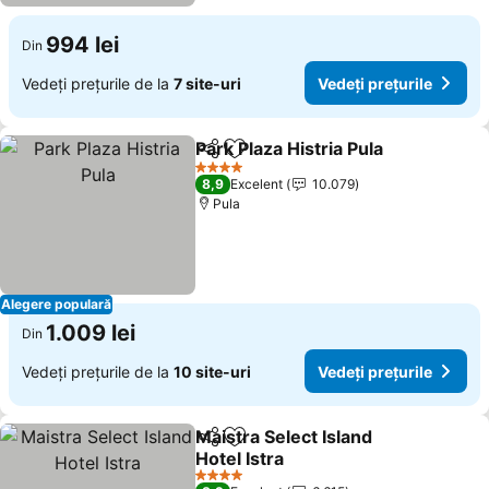
994 lei
Din
Vedeți prețurile de la
7 site-uri
Vedeți prețurile
Park Plaza Histria Pula
Distribuiți
Adăugaţi la favorite
4 Stele
8,9
Excelent
10.079
Pula
Alegere populară
1.009 lei
Din
Vedeți prețurile de la
10 site-uri
Vedeți prețurile
Maistra Select Island
Distribuiți
Adăugaţi la favorite
Hotel Istra
4 Stele