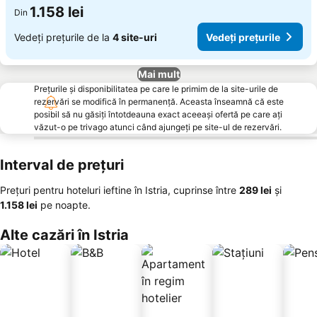
1.158 lei
Din
Vedeți prețurile de la
4 site-uri
Vedeți prețurile
Mai mult
Prețurile și disponibilitatea pe care le primim de la site-urile de
rezervări se modifică în permanență. Aceasta înseamnă că este
posibil să nu găsiți întotdeauna exact aceeași ofertă pe care ați
văzut-o pe trivago atunci când ajungeți pe site-ul de rezervări.
Interval de prețuri
Prețuri pentru hoteluri ieftine în Istria, cuprinse între
‎289 lei
și
‎1.158 lei
pe noapte.
Alte cazări în Istria