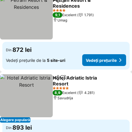
Petram Resort &
Distribuiți
Adăugaţi la favorite
Residences
4 Stele
9,1
Excelent
1.791
Umag
872 lei
Din
Vedeți prețurile de la
5 site-uri
Vedeți prețurile
Hotel Adriatic Istria
Distribuiți
Adăugaţi la favorite
Resort
5 Stele
8,9
Excelent
4.281
Savudrija
Alegere populară
893 lei
Din