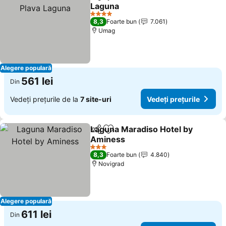
Distribuiți
Adăugaţi la favorite
Laguna
4 Stele
8,3
Foarte bun
7.061
Umag
Alegere populară
561 lei
Din
Vedeți prețurile de la
7 site-uri
Vedeți prețurile
Laguna Maradiso Hotel by
Distribuiți
Adăugaţi la favorite
Aminess
3 Stele
8,3
Foarte bun
4.840
Novigrad
Alegere populară
611 lei
Din