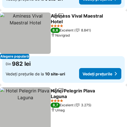
Aminess Vival Maestral
Distribuiți
Adăugaţi la favorite
Hotel
4 Stele
8,8
Excelent
8.841
Novigrad
Alegere populară
982 lei
Din
Vedeți prețurile de la
10 site-uri
Vedeți prețurile
Hotel Pelegrin Plava
Distribuiți
Adăugaţi la favorite
Laguna
4 Stele
8,7
Excelent
3.275
Umag