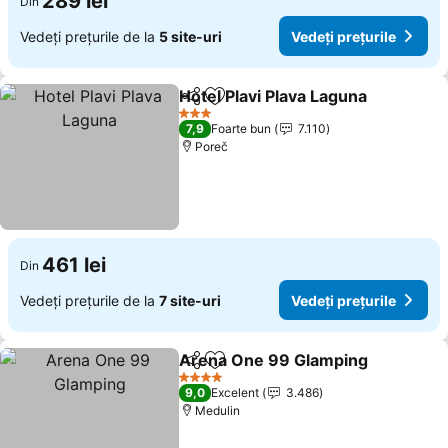
289 lei
Din
Vedeți prețurile de la
5 site-uri
Vedeți prețurile
Hotel Plavi Plava Laguna
Distribuiți
Adăugaţi la favorite
3 Stele
7,9
Foarte bun
7.110
Poreč
461 lei
Din
Vedeți prețurile de la
7 site-uri
Vedeți prețurile
Arena One 99 Glamping
Distribuiți
Adăugaţi la favorite
4 Stele
9,0
Excelent
3.486
Medulin