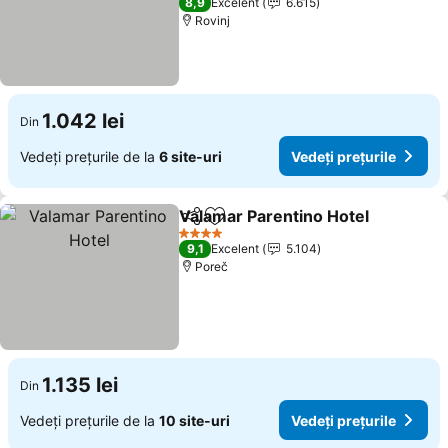
8,9
Excelent
6.615
Rovinj
1.042 lei
Din
Vedeți prețurile de la
6 site-uri
Vedeți prețurile
Valamar Parentino Hotel
Distribuiți
Adăugaţi la favorite
4 Stele
9,1
Excelent
5.104
Poreč
1.135 lei
Din
Vedeți prețurile de la
10 site-uri
Vedeți prețurile