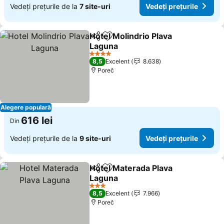
Vedeți prețurile de la
7 site-uri
Vedeți prețurile
Hotel Molindrio Plava
Distribuiți
Adăugaţi la favorite
Laguna
4 Stele
8,5
Excelent
8.638
Poreč
Alegere populară
616 lei
Din
Vedeți prețurile de la
9 site-uri
Vedeți prețurile
Hotel Materada Plava
Distribuiți
Adăugaţi la favorite
Laguna
3 Stele
8,5
Excelent
7.966
Poreč