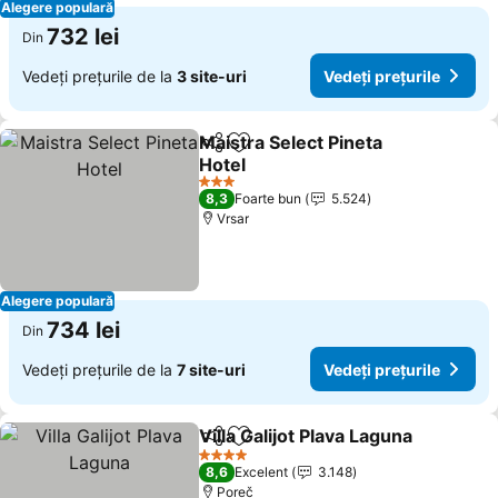
Alegere populară
732 lei
Din
Vedeți prețurile de la
3 site-uri
Vedeți prețurile
Maistra Select Pineta
Distribuiți
Adăugaţi la favorite
Hotel
3 Stele
8,3
Foarte bun
5.524
Vrsar
Alegere populară
734 lei
Din
Vedeți prețurile de la
7 site-uri
Vedeți prețurile
Villa Galijot Plava Laguna
Distribuiți
Adăugaţi la favorite
4 Stele
8,6
Excelent
3.148
Poreč