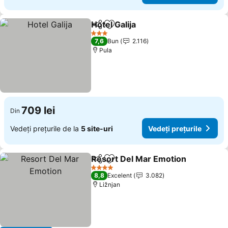
Hotel Galija
Distribuiți
Adăugaţi la favorite
3 Stele
7,6
Bun
2.116
Pula
709 lei
Din
Vedeți prețurile de la
5 site-uri
Vedeți prețurile
Resort Del Mar Emotion
Distribuiți
Adăugaţi la favorite
4 Stele
8,8
Excelent
3.082
Ližnjan