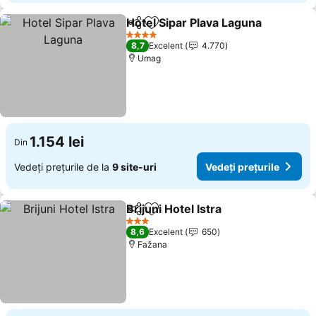
Hotel Sipar Plava Laguna
Distribuiți
Adăugaţi la favorite
4 Stele
8,7
Excelent
4.770
Umag
1.154 lei
Din
Vedeți prețurile de la
9 site-uri
Vedeți prețurile
Brijuni Hotel Istra
Distribuiți
Adăugaţi la favorite
3 Stele
8,6
Excelent
650
Fažana