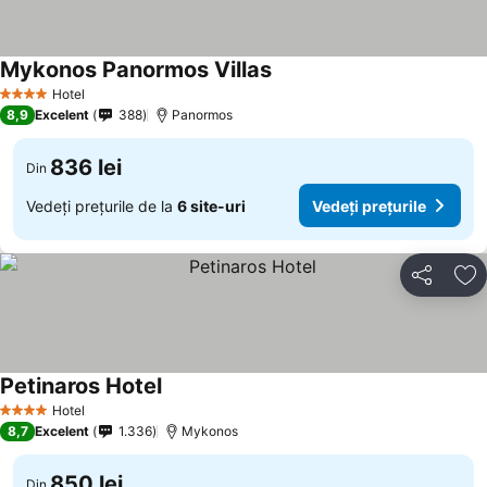
Mykonos Panormos Villas
Hotel
4 Stele
8,9
Excelent
388
Panormos
836 lei
Din
Vedeți prețurile de la
6 site-uri
Vedeți prețurile
Distribuiți
Ad
Petinaros Hotel
Hotel
4 Stele
8,7
Excelent
1.336
Mykonos
850 lei
Din