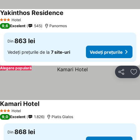
Yakinthos Residence
Hotel
3 Stele
9,6
Excelent
545
Panormos
863 lei
Din
Vedeți prețurile de la
7 site-uri
Vedeți prețurile
Alegere populară
Distribuiți
Ad
Kamari Hotel
Hotel
3 Stele
9,0
Excelent
1.826
Platis Gialos
868 lei
Din