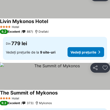
Livin Mykonos Hotel
Hotel
4 Stele
9,2
Excelent
887
Drafaki
779 lei
Din
Vedeți prețurile de la
9 site-uri
Vedeți prețurile
Distribuiți
Ad
The Summit of Mykonos
Hotel
4 Stele
9,2
Excelent
373
Mykonos