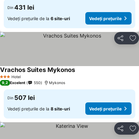
431 lei
Din
Vedeți prețurile de la
6 site-uri
Vedeți prețurile
Distribuiți
Ad
Vrachos Suites Mykonos
Hotel
3 Stele
9,2
Excelent
550
Mykonos
507 lei
Din
Vedeți prețurile de la
8 site-uri
Vedeți prețurile
Distribuiți
Ad