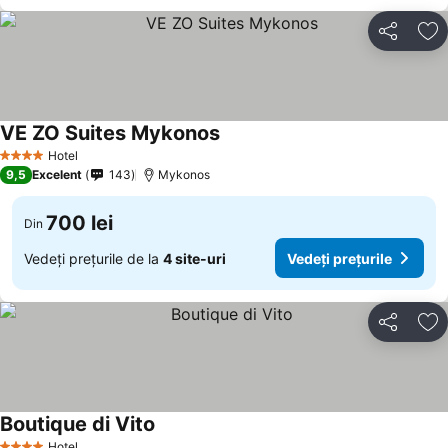
Distribuiți
Ad
VE ZO Suites Mykonos
Hotel
4 Stele
9,5
Excelent
143
Mykonos
700 lei
Din
Vedeți prețurile de la
4 site-uri
Vedeți prețurile
Distribuiți
Ad
Boutique di Vito
Hotel