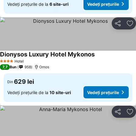
Vedeți prețurile de la
6 site-uri
Vedeți prețurile
Distribuiți
Ad
Dionysos Luxury Hotel Mykonos
Hotel
4 Stele
7,7
Bun
958
Ornos
629 lei
Din
Vedeți prețurile de la
10 site-uri
Vedeți prețurile
Distribuiți
Ad