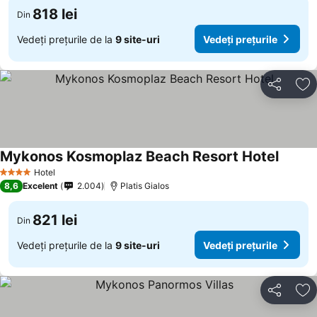
818 lei
Din
Vedeți prețurile de la
9 site-uri
Vedeți prețurile
Distribuiți
Ad
Mykonos Kosmoplaz Beach Resort Hotel
Hotel
4 Stele
8,6
Excelent
2.004
Platis Gialos
821 lei
Din
Vedeți prețurile de la
9 site-uri
Vedeți prețurile
Distribuiți
Ad