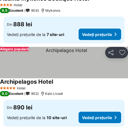
Hotel
4 Stele
9,5
Excelent
904
Mykonos
888 lei
Din
Vedeți prețurile de la
7 site-uri
Vedeți prețurile
Alegere populară
Distribuiți
Ad
Archipelagos Hotel
Hotel
5 Stele
9,0
Excelent
902
Kalo Livadi
890 lei
Din
Vedeți prețurile de la
10 site-uri
Vedeți prețurile