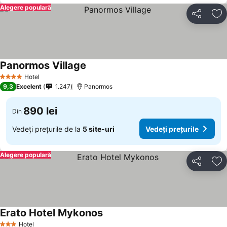
Alegere populară
Distribuiți
Ad
Panormos Village
Hotel
4 Stele
9,3
Excelent
1.247
Panormos
890 lei
Din
Vedeți prețurile de la
5 site-uri
Vedeți prețurile
Alegere populară
Distribuiți
Ad
Erato Hotel Mykonos
Hotel