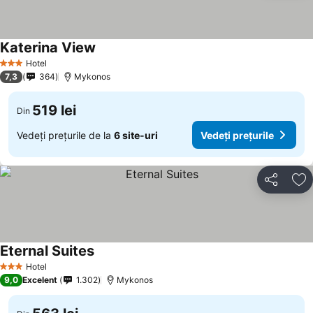
Katerina View
Hotel
3 Stele
7,3
364
Mykonos
519 lei
Din
Vedeți prețurile de la
6 site-uri
Vedeți prețurile
Distribuiți
Ad
Eternal Suites
Hotel
3 Stele
9,0
Excelent
1.302
Mykonos