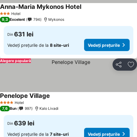
Anna-Maria Mykonos Hotel
Hotel
3 Stele
9,3
Excelent
794
Mykonos
631 lei
Din
Vedeți prețurile de la
8 site-uri
Vedeți prețurile
Alegere populară
Distribuiți
Ad
Penelope Village
Hotel
4 Stele
7,6
Bun
997
Kalo Livadi
639 lei
Din
Vedeți prețurile de la
7 site-uri
Vedeți prețurile