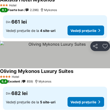
Hotel
3 Stele
8,1
Foarte bun
2.296
Mykonos
661 lei
Din
Vedeți prețurile de la
4 site-uri
Vedeți prețurile
Distribuiți
Ad
Oliving Mykonos Luxury Suites
Hotel
4 Stele
9,4
Excelent
859
Mykonos
682 lei
Din
Vedeți prețurile de la
5 site-uri
Vedeți prețurile