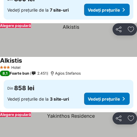
Vedeți prețurile de la
7 site-uri
Vedeți prețurile
Alegere populară
Distribuiți
Ad
Alkistis
Hotel
3 Stele
8,1
Foarte bun
2.451
Agios Stefanos
858 lei
Din
Vedeți prețurile de la
3 site-uri
Vedeți prețurile
Alegere populară
Distribuiți
Ad