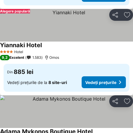
Alegere populară
Distribuiți
Ad
Yiannaki Hotel
Hotel
4 Stele
9,2
Excelent
1.583
Ornos
885 lei
Din
Vedeți prețurile de la
8 site-uri
Vedeți prețurile
Distribuiți
Ad
Adama Mykonos Boutique Hotel