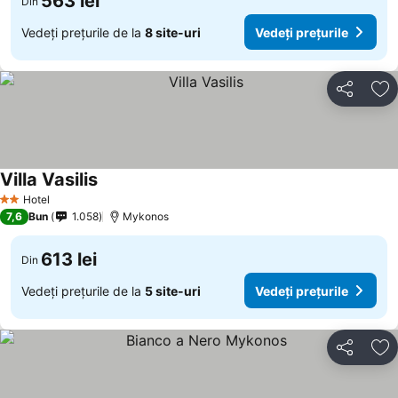
563 lei
Din
Vedeți prețurile de la
8 site-uri
Vedeți prețurile
Distribuiți
Ad
Villa Vasilis
Hotel
2 Stele
7,6
Bun
1.058
Mykonos
613 lei
Din
Vedeți prețurile de la
5 site-uri
Vedeți prețurile
Distribuiți
Ad