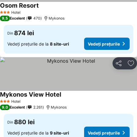
Osom Resort
Hotel
3 Stele
9,5
Excelent
470
Mykonos
874 lei
Din
Vedeți prețurile de la
8 site-uri
Vedeți prețurile
Distribuiți
Ad
Mykonos View Hotel
Hotel
3 Stele
9,0
Excelent
2.261
Mykonos
880 lei
Din
Vedeți prețurile de la
9 site-uri
Vedeți prețurile