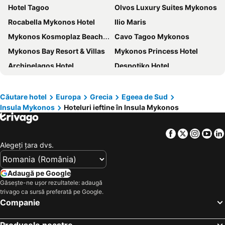
Hotel Tagoo
Olvos Luxury Suites Mykonos
Rocabella Mykonos Hotel
Ilio Maris
Mykonos Kosmoplaz Beach Resort Hotel
Cavo Tagoo Mykonos
Mykonos Bay Resort & Villas
Mykonos Princess Hotel
Archipelagos Hotel
Despotiko Hotel
Ubud Mykonos
Anatolia Hotel
Yiannaki Hotel
Pietra e Mare - Mykonos Moments by Mr and Mrs White
Căutare hotel
Europa
Grecia
Egeea de Sud
Insula Mykonos
Hoteluri ieftine în Insula Mykonos
Albatros Club Mykonos
Makis Place
Greco Philia Hotel Boutique
Anna-Maria Mykonos Hotel
Facebook
Twitter
Insta
Yo
Petinos Beach
Paradise Beach Resort
Alegeţi ţara dvs.
Giannoulaki Hotel
Matogianni Hotel
Cyclades Blue
Myconian O
Adaugă pe Google
Eternal Suites
Alexandros Mykonos Hotel
Găsește-ne ușor rezultatele: adaugă
trivago ca sursă preferată pe Google.
Hotel Lefteris
Penelope Village
Companie
Porto Mykonos Hotel
Vencia Boutique Hotel
Produsele noastre