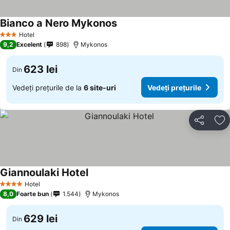
Bianco a Nero Mykonos
Hotel
3 Stele
9,2
Excelent
898
Mykonos
623 lei
Din
Vedeți prețurile de la
6 site-uri
Vedeți prețurile
Distribuiți
Ad
Giannoulaki Hotel
Hotel
4 Stele
8,0
Foarte bun
1.544
Mykonos
629 lei
Din