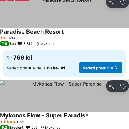
Distribuiți
Ad
Paradise Beach Resort
Hotel
2 Stele
7,9
Bun
3.814
Mykonos
769 lei
Din
Vedeți prețurile de la
6 site-uri
Vedeți prețurile
Distribuiți
Ad
Mykonos Flow - Super Paradise
Hotel
5 Stele
9,2
Excelent
295
Mykonos