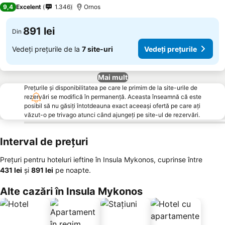
3 Stele
9,4
Excelent
1.346
Ornos
891 lei
Din
Vedeți prețurile de la
7 site-uri
Vedeți prețurile
Mai mult
Prețurile și disponibilitatea pe care le primim de la site-urile de
rezervări se modifică în permanență. Aceasta înseamnă că este
posibil să nu găsiți întotdeauna exact aceeași ofertă pe care ați
văzut-o pe trivago atunci când ajungeți pe site-ul de rezervări.
Interval de prețuri
Prețuri pentru hoteluri ieftine în Insula Mykonos, cuprinse între
‎431 lei
și
‎891 lei
pe noapte.
Alte cazări în Insula Mykonos