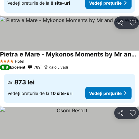
Vedeți prețurile de la
8 site-uri
Vedeți prețurile
Distribuiți
Ad
Pietra e Mare - Mykonos Moments by Mr and Mrs White
Hotel
4 Stele
8,8
Excelent
789
Kalo Livadi
873 lei
Din
Vedeți prețurile de la
10 site-uri
Vedeți prețurile
Distribuiți
Ad