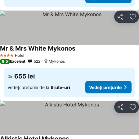
Distribuiți
Ad
Mr & Mrs White Mykonos
Hotel
4 Stele
8,5
Excelent
522
Mykonos
655 lei
Din
Vedeți prețurile de la
9 site-uri
Vedeți prețurile
Distribuiți
Ad
Alkistis Hotel Mykonos