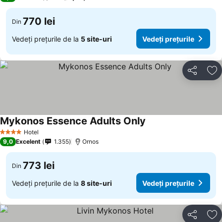
770 lei
Din
Vedeți prețurile de la
5 site-uri
Vedeți prețurile
Distribuiți
Ad
Mykonos Essence Adults Only
Hotel
4 Stele
9,0
Excelent
1.355
Ornos
773 lei
Din
Vedeți prețurile de la
8 site-uri
Vedeți prețurile
Distribuiți
Ad