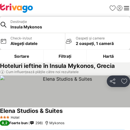
Favorite
Conect
Men
Destinație
Insula Mykonos
Check-in/out
Oaspeți și camere
Alegeți datele
2 oaspeți, 1 cameră
Sortare
Filtrați
Hartă
Hoteluri ieftine în Insula Mykonos, Grecia
Cum influențează plățile către noi rezultatele
Distribuiți
Ad
Elena Studios & Suites
Hotel
3 Stele
8,2
Foarte bun
298
Mykonos