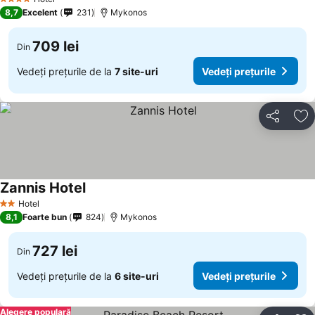
4 Stele
8,7
Excelent
231
Mykonos
709 lei
Din
Vedeți prețurile de la
7 site-uri
Vedeți prețurile
Distribuiți
Ad
Zannis Hotel
Hotel
2 Stele
8,1
Foarte bun
824
Mykonos
727 lei
Din
Vedeți prețurile de la
6 site-uri
Vedeți prețurile
Alegere populară