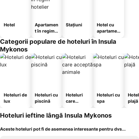
Hotel
Apartamen
Stațiuni
Hotel cu
t în regim
apartamen
hotelier
te
Categorii populare de hoteluri în Insula
Mykonos
Hoteluri de
Hoteluri cu
Hoteluri
Hoteluri cu
Hotel
lux
piscină
care
spa
plajă
acceptă
animale
Hoteluri ieftine lângă Insula Mykonos
Aceste hoteluri pot fi de asemenea interesante pentru dvs...