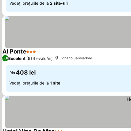
Vedeți prețurile de la
2 site-uri
Al Ponte
3 Stele
Excelent
(616 evaluări)
8,6
Lignano Sabbiadoro
408 lei
Din
Vedeți prețurile de la
1 site