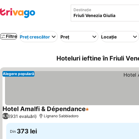
Destinație
Filtre
Preț crescător
Preț
Locație
Hoteluri ieftine în Friuli Vene
Alegere populară
Hotel Amalfi & Dépendance
1 Stele
(931 evaluări)
6,5
Lignano Sabbiadoro
373 lei
Din