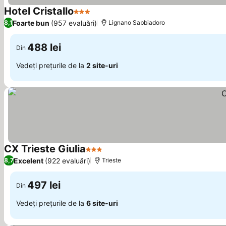
Hotel Cristallo
3 Stele
Foarte bun
(957 evaluări)
8,1
Lignano Sabbiadoro
488 lei
Din
Vedeți prețurile de la
2 site-uri
CX Trieste Giulia
3 Stele
Excelent
(922 evaluări)
8,7
Trieste
497 lei
Din
Vedeți prețurile de la
6 site-uri