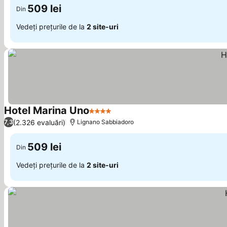
509 lei
Din
Vedeți prețurile de la
2 site-uri
Hotel Marina Uno
4 Stele
(2.326 evaluări)
7,3
Lignano Sabbiadoro
509 lei
Din
Vedeți prețurile de la
2 site-uri