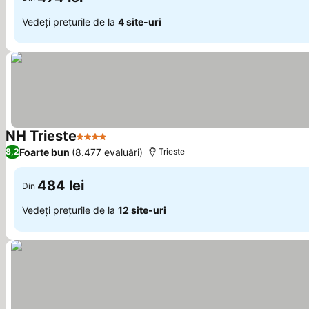
Vedeți prețurile de la
4 site-uri
NH Trieste
4 Stele
Foarte bun
(8.477 evaluări)
8,2
Trieste
484 lei
Din
Vedeți prețurile de la
12 site-uri