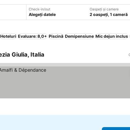
Check-in/out
Oaspeți și camere
Alegeți datele
2 oaspeți, 1 cameră
Hoteluri
Evaluare: 8,0+
Piscină
Demipensiune
Mic dejun inclus
zia Giulia, Italia