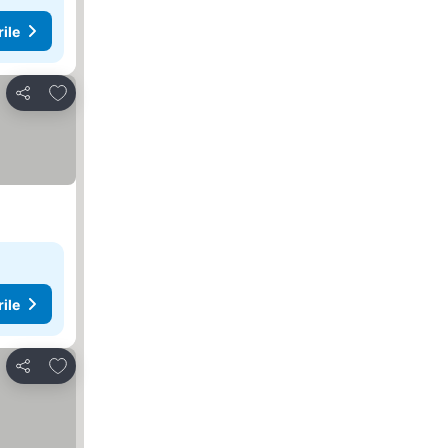
rile
Adăugaţi la favorite
Distribuiți
rile
Adăugaţi la favorite
Distribuiți