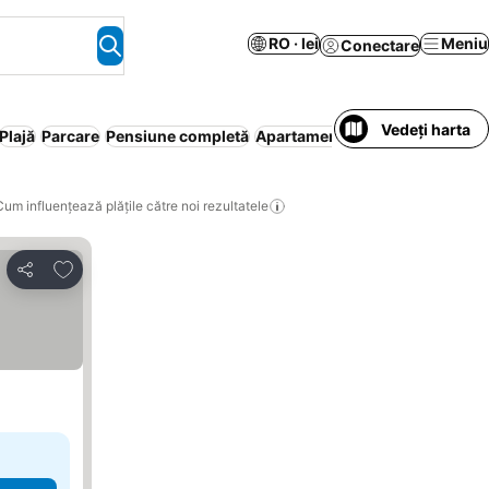
RO · lei
Meniu
Conectare
Vedeți harta
Plajă
Parcare
Pensiune completă
Apartament în regim hotelier
A
Cum influențează plățile către noi rezultatele
Adăugaţi la favorite
Distribuiți