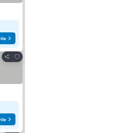
rile
Adăugaţi la favorite
Distribuiți
rile