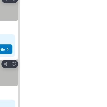
Distribuiți
rile
Adăugaţi la favorite
Distribuiți