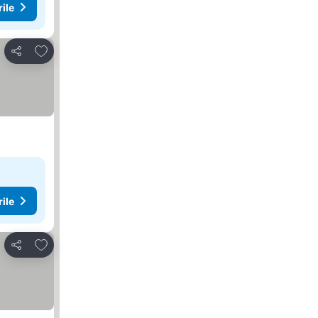
rile
Adăugaţi la favorite
Distribuiți
rile
Adăugaţi la favorite
Distribuiți