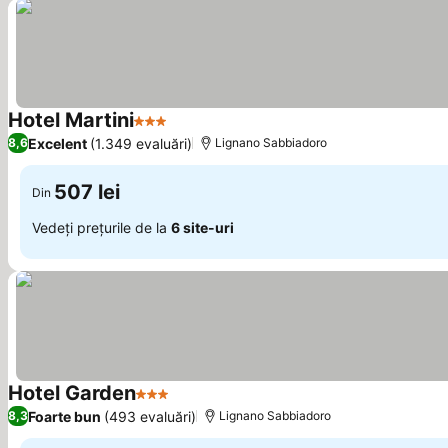
Hotel Martini
3 Stele
Excelent
(1.349 evaluări)
8,6
Lignano Sabbiadoro
507 lei
Din
Vedeți prețurile de la
6 site-uri
Hotel Garden
3 Stele
Foarte bun
(493 evaluări)
8,3
Lignano Sabbiadoro