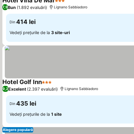
Hotel Vina De Mar
3 Stele
Bun
(1.892 evaluări)
7,9
Lignano Sabbiadoro
414 lei
Din
Vedeți prețurile de la
3 site-uri
Hotel Golf Inn
3 Stele
Excelent
(2.397 evaluări)
9,2
Lignano Sabbiadoro
435 lei
Din
Vedeți prețurile de la
1 site
Alegere populară