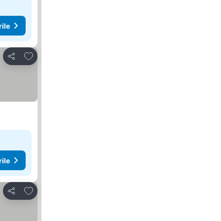
rile
Adăugaţi la favorite
Distribuiți
rile
Adăugaţi la favorite
Distribuiți