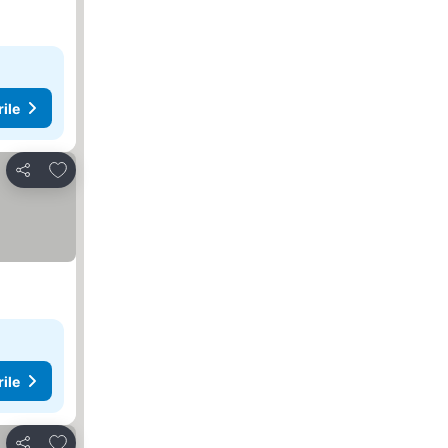
rile
Adăugaţi la favorite
Distribuiți
rile
Adăugaţi la favorite