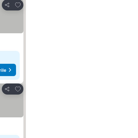
Adăugaţi la favorite
Distribuiți
rile
Adăugaţi la favorite
Distribuiți