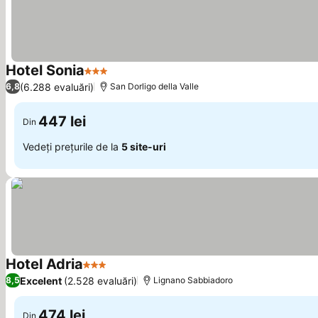
Hotel Sonia
3 Stele
(6.288 evaluări)
6,8
San Dorligo della Valle
447 lei
Din
Vedeți prețurile de la
5 site-uri
Hotel Adria
3 Stele
Excelent
(2.528 evaluări)
8,5
Lignano Sabbiadoro
474 lei
Din