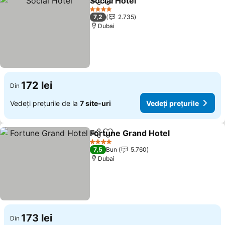
Social Hotel
Distribuiți
Adăugaţi la favorite
4 Stele
7,2
2.735
Dubai
172 lei
Din
Vedeți prețurile de la
7 site-uri
Vedeți prețurile
Fortune Grand Hotel
Distribuiți
Adăugaţi la favorite
4 Stele
7,5
Bun
5.760
Dubai
173 lei
Din