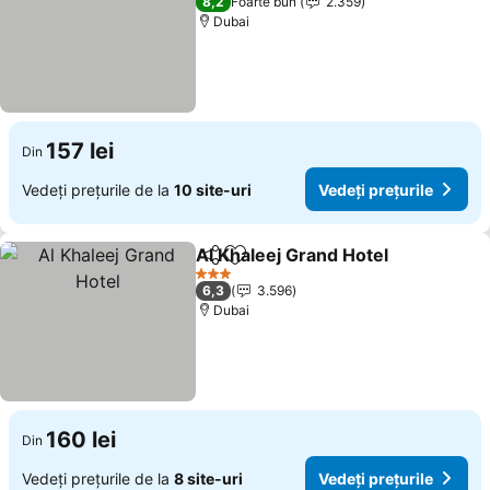
8,2
Foarte bun
2.359
Dubai
157 lei
Din
Vedeți prețurile de la
10 site-uri
Vedeți prețurile
Al Khaleej Grand Hotel
Distribuiți
Adăugaţi la favorite
3 Stele
6,3
3.596
Dubai
160 lei
Din
Vedeți prețurile de la
8 site-uri
Vedeți prețurile