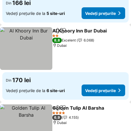
166 lei
Din
Vedeți prețurile de la
5 site-uri
Vedeți prețurile
Al Khoory Inn Bur Dubai
Distribuiți
Adăugaţi la favorite
2 Stele
8,8
Excelent
6.068
Dubai
170 lei
Din
Vedeți prețurile de la
6 site-uri
Vedeți prețurile
Golden Tulip Al Barsha
Distribuiți
Adăugaţi la favorite
4 Stele
6,9
4.155
Dubai