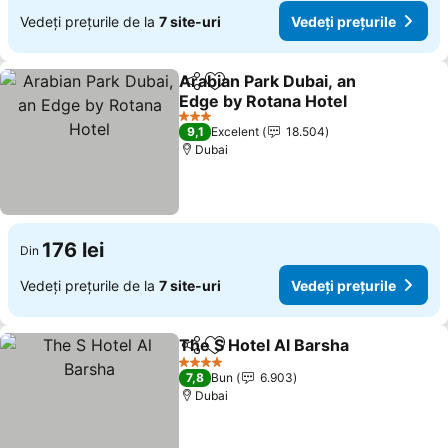
Vedeți prețurile de la
7 site-uri
Vedeți prețurile
Arabian Park Dubai, an
Distribuiți
Adăugaţi la favorite
Edge by Rotana Hotel
3 Stele
9,1
Excelent
18.504
Dubai
176 lei
Din
Vedeți prețurile de la
7 site-uri
Vedeți prețurile
The S Hotel Al Barsha
Distribuiți
Adăugaţi la favorite
4 Stele
7,8
Bun
6.903
Dubai