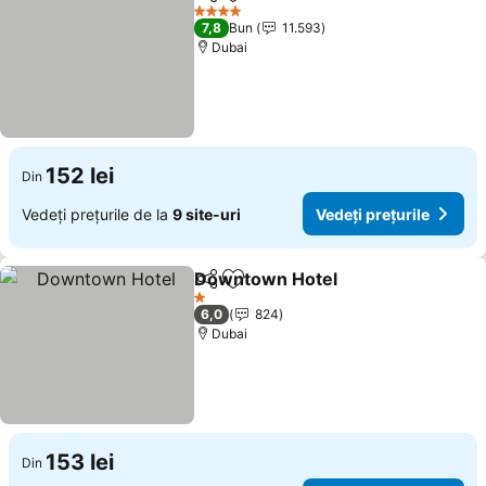
Distribuiți
Adăugaţi la favorite
4 Stele
7,8
Bun
11.593
Dubai
152 lei
Din
Vedeți prețurile de la
9 site-uri
Vedeți prețurile
Downtown Hotel
Distribuiți
Adăugaţi la favorite
1 Stele
6,0
824
Dubai
153 lei
Din