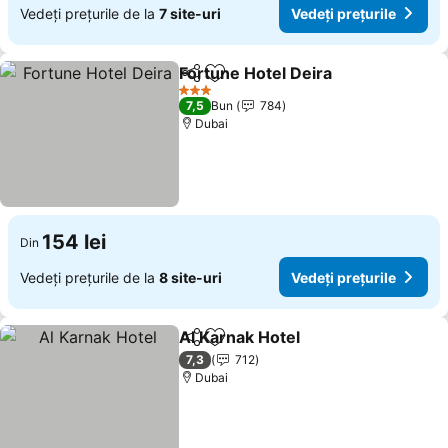
Vedeți prețurile de la
7 site-uri
Vedeți prețurile
Fortune Hotel Deira
Distribuiți
Adăugaţi la favorite
3 Stele
7,5
Bun
784
Dubai
154 lei
Din
Vedeți prețurile de la
8 site-uri
Vedeți prețurile
Al Karnak Hotel
Distribuiți
Adăugaţi la favorite
7,3
712
Dubai