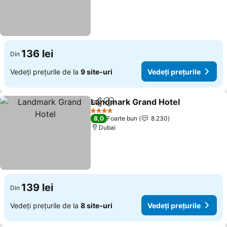
136 lei
Din
Vedeți prețurile de la
9 site-uri
Vedeți prețurile
Landmark Grand Hotel
Distribuiți
Adăugaţi la favorite
4 Stele
8,0
Foarte bun
8.230
Dubai
139 lei
Din
Vedeți prețurile de la
8 site-uri
Vedeți prețurile