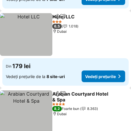
Hotel LLC
Distribuiți
Adăugaţi la favorite
3 Stele
6,5
1.018
Dubai
179 lei
Din
Vedeți prețurile de la
8 site-uri
Vedeți prețurile
Arabian Courtyard Hotel
Distribuiți
Adăugaţi la favorite
& Spa
4 Stele
8,2
Foarte bun
8.363
Dubai