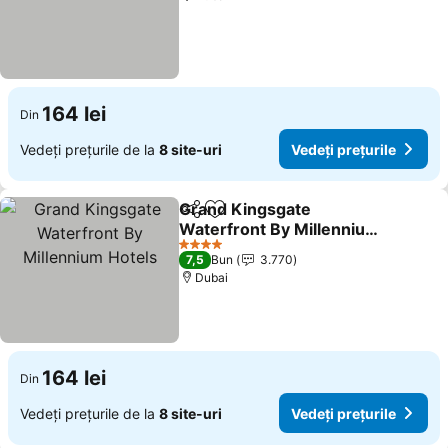
164 lei
Din
Vedeți prețurile de la
8 site-uri
Vedeți prețurile
Grand Kingsgate
Distribuiți
Adăugaţi la favorite
Waterfront By Millennium
Hotels
4 Stele
7,5
Bun
3.770
Dubai
164 lei
Din
Vedeți prețurile de la
8 site-uri
Vedeți prețurile