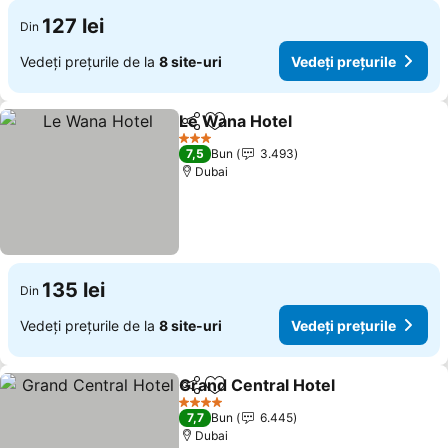
127 lei
Din
Vedeți prețurile de la
8 site-uri
Vedeți prețurile
Le Wana Hotel
Distribuiți
Adăugaţi la favorite
3 Stele
7,5
Bun
3.493
Dubai
135 lei
Din
Vedeți prețurile de la
8 site-uri
Vedeți prețurile
Grand Central Hotel
Distribuiți
Adăugaţi la favorite
4 Stele
7,7
Bun
6.445
Dubai