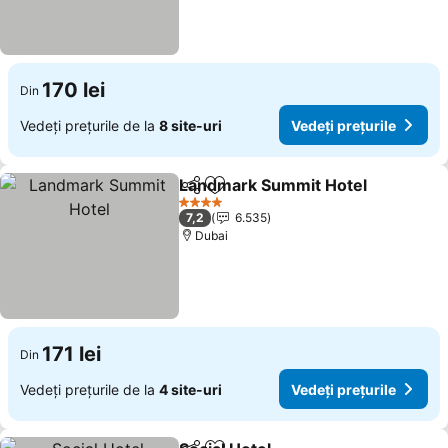
170 lei
Din
Vedeți prețurile de la
8 site-uri
Vedeți prețurile
Landmark Summit Hotel
Distribuiți
Adăugaţi la favorite
4 Stele
7,2
6.535
Dubai
171 lei
Din
Vedeți prețurile de la
4 site-uri
Vedeți prețurile