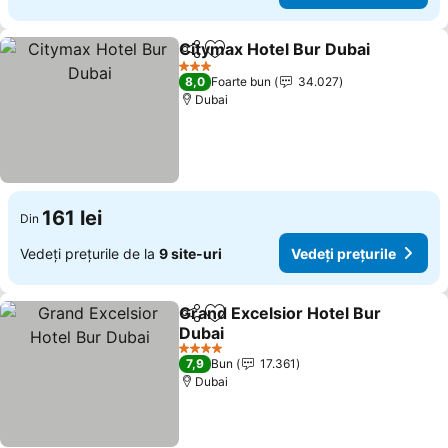
Citymax Hotel Bur Dubai
Distribuiți
Adăugaţi la favorite
3 Stele
8,0
Foarte bun
34.027
Dubai
161 lei
Din
Vedeți prețurile de la
9 site-uri
Vedeți prețurile
Grand Excelsior Hotel Bur
Distribuiți
Adăugaţi la favorite
Dubai
4 Stele
7,9
Bun
17.361
Dubai