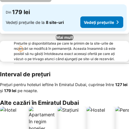
179 lei
Din
Vedeți prețurile de la
8 site-uri
Vedeți prețurile
Mai mult
Prețurile și disponibilitatea pe care le primim de la site-urile de
rezervări se modifică în permanență. Aceasta înseamnă că este
posibil să nu găsiți întotdeauna exact aceeași ofertă pe care ați
văzut-o pe trivago atunci când ajungeți pe site-ul de rezervări.
Interval de prețuri
Prețuri pentru hoteluri ieftine în Emiratul Dubai, cuprinse între
‎127 lei
și
‎179 lei
pe noapte.
Alte cazări în Emiratul Dubai