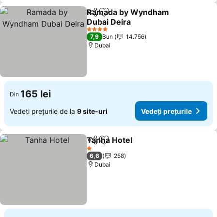
Ramada by Wyndham
Distribuiți
Adăugaţi la favorite
Dubai Deira
4 Stele
7,9
Bun
14.756
Dubai
165 lei
Din
Vedeți prețurile de la
9 site-uri
Vedeți prețurile
Tanha Hotel
Distribuiți
Adăugaţi la favorite
1 Stele
6,6
258
Dubai