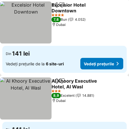
Excelsior Hotel
Distribuiți
Adăugaţi la favorite
Downtown
4 Stele
7,8
Bun
4.052
Dubai
141 lei
Din
Vedeți prețurile de la
6 site-uri
Vedeți prețurile
Al Khoory Executive
Distribuiți
Adăugaţi la favorite
Hotel, Al Wasl
3 Stele
8,9
Excelent
14.881
Dubai