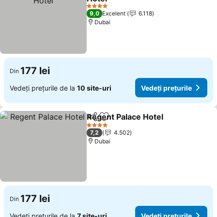
4 Stele
9,0
Excelent
6.118
Dubai
177 lei
Din
Vedeți prețurile de la
10 site-uri
Vedeți prețurile
Regent Palace Hotel
Distribuiți
Adăugaţi la favorite
4 Stele
7,2
4.502
Dubai
177 lei
Din
Vedeți prețurile de la
7 site-uri
Vedeți prețurile