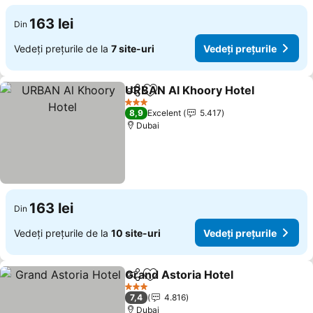
163 lei
Din
Vedeți prețurile de la
7 site-uri
Vedeți prețurile
URBAN Al Khoory Hotel
Distribuiți
Adăugaţi la favorite
3 Stele
8,9
Excelent
5.417
Dubai
163 lei
Din
Vedeți prețurile de la
10 site-uri
Vedeți prețurile
Grand Astoria Hotel
Distribuiți
Adăugaţi la favorite
3 Stele
7,4
4.816
Dubai