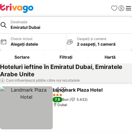
Favorite
Conect
Men
Destinație
Emiratul Dubai
Check-in/out
Oaspeți și camere
Alegeți datele
2 oaspeți, 1 cameră
Sortare
Filtrați
Hartă
Hoteluri ieftine în Emiratul Dubai, Emiratele
Arabe Unite
Cum influențează plățile către noi rezultatele
Landmark Plaza Hotel
Distribuiți
Adăugaţi la favorite
3 Stele
7,9
Bun
5.432
Dubai