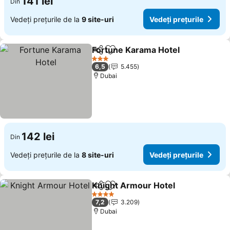
141 lei
Din
Vedeți prețurile de la
9 site-uri
Vedeți prețurile
Fortune Karama Hotel
Distribuiți
Adăugaţi la favorite
3 Stele
6,5
5.455
Dubai
142 lei
Din
Vedeți prețurile de la
8 site-uri
Vedeți prețurile
Knight Armour Hotel
Distribuiți
Adăugaţi la favorite
4 Stele
7,2
3.209
Dubai