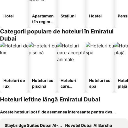
Hotel
Apartamen
Stațiuni
Hostel
Pens
t în regim
hotelier
Categorii populare de hoteluri în Emiratul
Dubai
Hoteluri de
Hoteluri cu
Hoteluri
Hoteluri cu
Hotel
lux
piscină
care
spa
plajă
acceptă
animale
Hoteluri ieftine lângă Emiratul Dubai
Aceste hoteluri pot fi de asemenea interesante pentru dvs...
Staybridge Suites Dubai Al-maktoum Airport By Ihg
Novotel Dubai Al Barsha